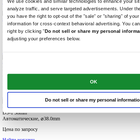
We use cookies and similar technologies to enhance your sit
Найти магазин
Новое
analyze traffic, and serve targeted advertisements. Under
you have the right to opt-out of the "sale" or "sharing" of you
information for cross-context behavioral advertising. You can
DS-1 Big Date Powermatic 80
Автоматические,
⌀
41.0mm
right by clicking "
Do not sell or share my personal informa
adjusting your preferences below.
Цена по запросу
Найти магазин
DS-1 38mm
Автоматические,
⌀
38.0mm
OK
Цена по запросу
Найти магазин
Do not sell or share my personal informati
DS-1 38mm
Автоматические,
⌀
38.0mm
Цена по запросу
Найти магазин