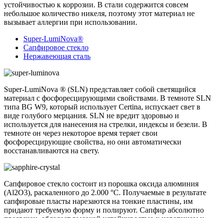
устойчивостью к коррозии. В стали содержится совсем
небольшое количество никеля, поэтому этот материал не
вызывает аллергии при использовании.
Super-LumiNova®
Сапфировое стекло
Нержавеющая сталь
Super-LumiNova ® (SLN) представляет собой cветящийся
материал с фосфоресцирующими свойствами. В темноте SLN
типа BG W9, который использует Certina, испускает свет в
виде голубого мерцания. SLN не вредит здоровью и
используется для нанесения на стрелки, индексы и безели. В
темноте он через некоторое время теряет свои
фосфоресцирующие свойства, но они автоматически
восстанавливаются на свету.
Сапфировое стекло состоит из порошка оксида алюминия
(Al2O3), раскаленного до 2.000 °C. Получаемые в результате
сапфировые пласты нарезаются на тонкие пластины, им
придают требуемую форму и полируют. Сапфир абсолютно