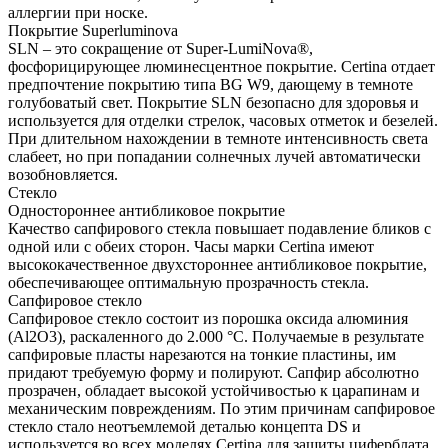
аллергии при носке.
Покрытие Superluminova
SLN – это сокращение от Super-LumiNova®,
фосфорицирующее люминесцентное покрытие. Certina отдает
предпочтение покрытию типа BG W9, дающему в темноте
голубоватый свет. Покрытие SLN безопасно для здоровья и
используется для отделки стрелок, часовых отметок и безелей.
При длительном нахождении в темноте интенсивность света
слабеет, но при попадании солнечных лучей автоматически
возобновляется.
Стекло
Одностороннее антибликовое покрытие
Качество сапфирового стекла повышает подавление бликов с
одной или с обеих сторон. Часы марки Certina имеют
высококачественное двухстороннее антибликовое покрытие,
обеспечивающее оптимальную прозрачность стекла.
Сапфировое стекло
Сапфировое стекло состоит из порошка оксида алюминия
(Al2O3), раскаленного до 2.000 °C. Получаемые в результате
сапфировые пласты нарезаются на тонкие пластины, им
придают требуемую форму и полируют. Сапфир абсолютно
прозрачен, обладает высокой устойчивостью к царапинам и
механическим повреждениям. По этим причинам сапфировое
стекло стало неотъемлемой деталью концепта DS и
используется во всех моделях Certina для защиты циферблата.