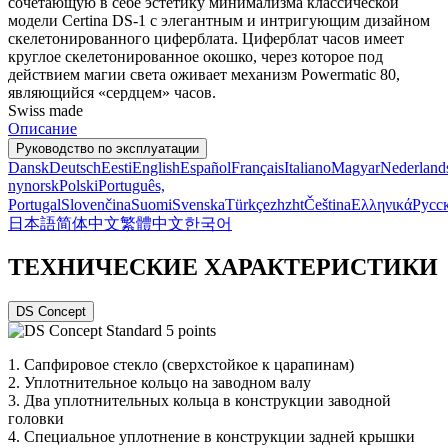
сочетающую в себе эстетику минимализма классической
модели Certina DS-1 с элегантным и интригующим дизайном
скелетонированного циферблата. Циферблат часов имеет
круглое скелетонированное окошко, через которое под
действием магии света оживает механизм Powermatic 80,
являющийся «сердцем» часов.
Swiss made
Описание
Руководство по эксплуатации
Dansk
Deutsch
Eesti
English
Español
Français
Italiano
Magyar
Nederland
nynorsk
Polski
Português,
Portugal
Slovenčina
Suomi
Svenska
Türkçe
zh
zht
Čeština
Ελληνικά
Русс
日本語
简体中文
繁體中文
한국어
ТЕХНИЧЕСКИЕ ХАРАКТЕРИСТИКИ
DS Concept
1.
Сапфировое стекло (сверхстойкое к царапинам)
2.
Уплотнительное кольцо на заводном валу
3.
Два уплотнительных кольца в конструкции заводной
головки
4.
Специальное уплотнение в конструкции задней крышки