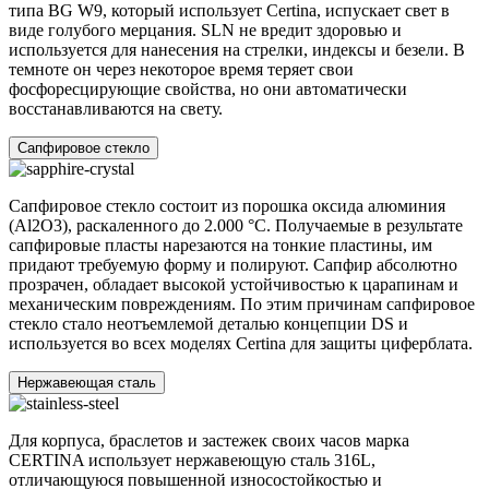
типа BG W9, который использует Certina, испускает свет в
виде голубого мерцания. SLN не вредит здоровью и
используется для нанесения на стрелки, индексы и безели. В
темноте он через некоторое время теряет свои
фосфоресцирующие свойства, но они автоматически
восстанавливаются на свету.
Сапфировое стекло
Сапфировое стекло состоит из порошка оксида алюминия
(Al2O3), раскаленного до 2.000 °C. Получаемые в результате
сапфировые пласты нарезаются на тонкие пластины, им
придают требуемую форму и полируют. Сапфир абсолютно
прозрачен, обладает высокой устойчивостью к царапинам и
механическим повреждениям. По этим причинам сапфировое
стекло стало неотъемлемой деталью концепции DS и
используется во всех моделях Certina для защиты циферблата.
Нержавеющая сталь
Для корпуса, браслетов и застежек своих часов марка
CERTINA использует нержавеющую сталь 316L,
отличающуюся повышенной износостойкостью и