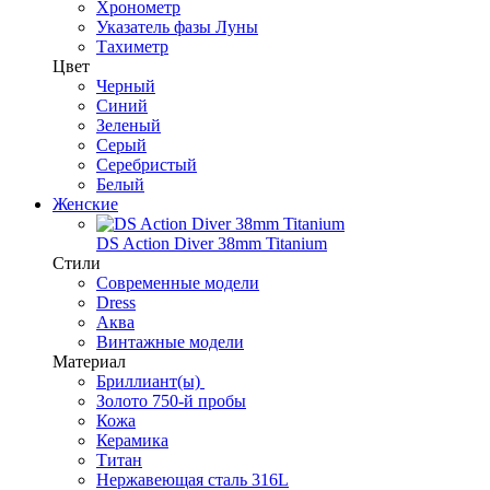
Хронометр
Указатель фазы Луны
Тахиметр
Цвет
Черный
Синий
Зеленый
Серый
Серебристый
Белый
Женские
DS Action Diver 38mm Titanium
Стили
Современные модели
Dress
Аква
Винтажные модели
Материал
Бриллиант(ы)
Золото 750-й пробы
Кожа
Керамика
Титан
Нержавеющая сталь 316L