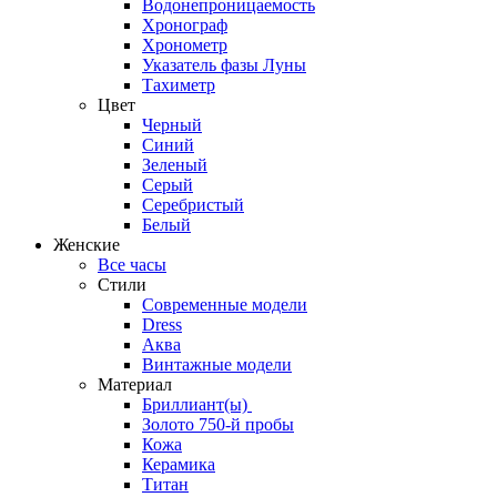
Водонепроницаемость
Хронограф
Хронометр
Указатель фазы Луны
Тахиметр
Цвет
Черный
Синий
Зеленый
Серый
Серебристый
Белый
Женские
Все часы
Стили
Современные модели
Dress
Аква
Винтажные модели
Материал
Бриллиант(ы)
Золото 750-й пробы
Кожа
Керамика
Титан