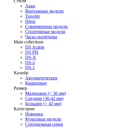
Стили
Аква
Винтажные модели
Traveler
Dress
Современные модели
Спортивные модели
Часы-скелетоны
Main collections
DS Action
DS PH
DS-X
DS-2
DS-1
Калибр
Автоматические
Кварцевые
Размер
Маленькие (< 36 мм)
Средние (36-42 мм)
Большие (> 42 мм)
Категории
Новинки
Культовые модели
Специальная серия