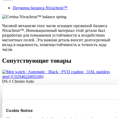
Пружина баланса Nivachron™
Часовой механизм этих часов оснащен пружиной баланса
Nivachron™. Инновационный материал этой детали был
разработан для повышения устойчивости к воздействию
магнитных полей. Эта важная деталь вносит долгосрочный
вклад в надежность, помехоустойчивость и точность хода
часов.
Сопутствующие товары
DS-1 Chrono Auto
Автоматические,
⌀
42.0mm
Найти магазин
Новое
DS-1 Chrono Auto
Cookie Notice
Автоматические,
⌀
42.0mm