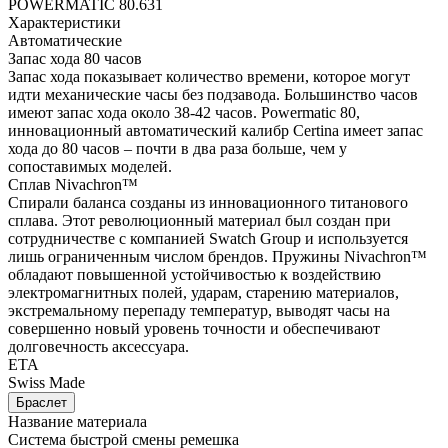
POWERMATIC 80.631
Характеристики
Автоматические
Запас хода 80 часов
Запас хода показывает количество времени, которое могут
идти механические часы без подзавода. Большинство часов
имеют запас хода около 38-42 часов. Powermatic 80,
инновационный автоматический калибр Certina имеет запас
хода до 80 часов – почти в два раза больше, чем у
сопоставимых моделей.
Сплав Nivachron™
Спирали баланса созданы из инновационного титанового
сплава. Этот революционный материал был создан при
сотрудничестве с компанией Swatch Group и используется
лишь ограниченным числом брендов. Пружины Nivachron™
обладают повышенной устойчивостью к воздействию
электромагнитных полей, ударам, старению материалов,
экстремальному перепаду температур, выводят часы на
совершенно новый уровень точности и обеспечивают
долговечность аксессуара.
ETA
Swiss Made
Браслет
Название материала
Система быстрой смены ремешка