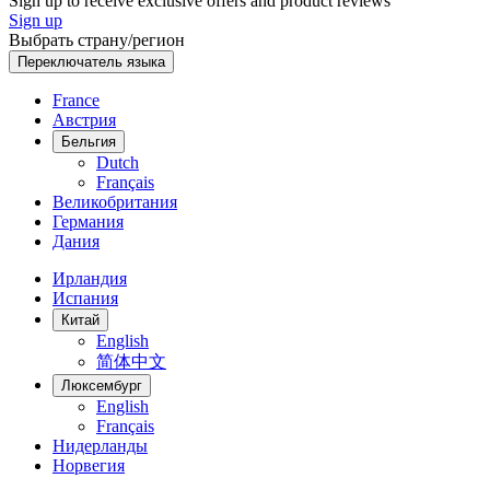
Sign up to receive exclusive offers and product reviews
Sign up
Выбрать страну/регион
Переключатель языка
France
Австрия
Бельгия
Dutch
Français
Великобритания
Германия
Дания
Ирландия
Испания
Китай
English
简体中文
Люксембург
English
Français
Нидерланды
Норвегия