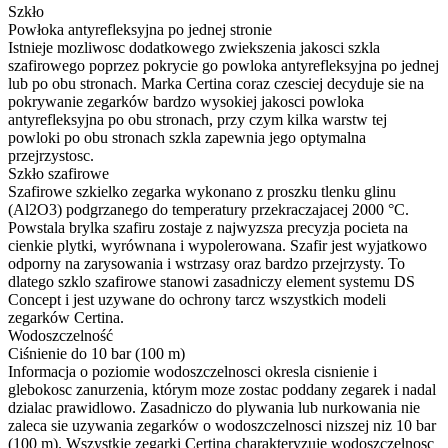
Szkło
Powłoka antyrefleksyjna po jednej stronie
Istnieje mozliwosc dodatkowego zwiekszenia jakosci szkla
szafirowego poprzez pokrycie go powloka antyrefleksyjna po jednej
lub po obu stronach. Marka Certina coraz czesciej decyduje sie na
pokrywanie zegarków bardzo wysokiej jakosci powloka
antyrefleksyjna po obu stronach, przy czym kilka warstw tej
powloki po obu stronach szkla zapewnia jego optymalna
przejrzystosc.
Szkło szafirowe
Szafirowe szkielko zegarka wykonano z proszku tlenku glinu
(Al2O3) podgrzanego do temperatury przekraczajacej 2000 °C.
Powstala brylka szafiru zostaje z najwyzsza precyzja pocieta na
cienkie plytki, wyrównana i wypolerowana. Szafir jest wyjatkowo
odporny na zarysowania i wstrzasy oraz bardzo przejrzysty. To
dlatego szklo szafirowe stanowi zasadniczy element systemu DS
Concept i jest uzywane do ochrony tarcz wszystkich modeli
zegarków Certina.
Wodoszczelność
Ciśnienie do 10 bar (100 m)
Informacja o poziomie wodoszczelnosci okresla cisnienie i
glebokosc zanurzenia, którym moze zostac poddany zegarek i nadal
dzialac prawidlowo. Zasadniczo do plywania lub nurkowania nie
zaleca sie uzywania zegarków o wodoszczelnosci nizszej niz 10 bar
(100 m). Wszystkie zegarki Certina charakteryzuje wodoszczelnosc