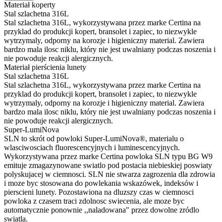
Materiał koperty
Stal szlachetna 316L
Stal szlachetna 316L, wykorzystywana przez marke Certina na
przyklad do produkcji kopert, bransolet i zapiec, to niezwykle
wytrzymaly, odporny na korozje i higieniczny material. Zawiera
bardzo mala ilosc niklu, który nie jest uwalniany podczas noszenia i
nie powoduje reakcji alergicznych.
Materiał pierścienia lunety
Stal szlachetna 316L
Stal szlachetna 316L, wykorzystywana przez marke Certina na
przyklad do produkcji kopert, bransolet i zapiec, to niezwykle
wytrzymaly, odporny na korozje i higieniczny material. Zawiera
bardzo mala ilosc niklu, który nie jest uwalniany podczas noszenia i
nie powoduje reakcji alergicznych.
Super-LumiNova
SLN to skrót od powloki Super-LumiNova®, materialu o
wlasciwosciach fluorescencyjnych i luminescencyjnych.
Wykorzystywana przez marke Certina powloka SLN typu BG W9
emituje zmagazynowane swiatlo pod postacia niebieskiej poswiaty
polyskujacej w ciemnosci. SLN nie stwarza zagrozenia dla zdrowia
i moze byc stosowana do powlekania wskazówek, indeksów i
pierscieni lunety. Pozostawiona na dluzszy czas w ciemnosci
powloka z czasem traci zdolnosc swiecenia, ale moze byc
automatycznie ponownie ,,naladowana" przez dowolne zródlo
swiatla.