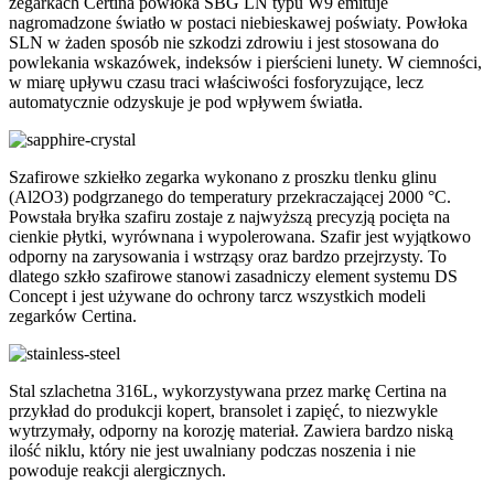
zegarkach Certina powłoka SBG LN typu W9 emituje
nagromadzone światło w postaci niebieskawej poświaty. Powłoka
SLN w żaden sposób nie szkodzi zdrowiu i jest stosowana do
powlekania wskazówek, indeksów i pierścieni lunety. W ciemności,
w miarę upływu czasu traci właściwości fosforyzujące, lecz
automatycznie odzyskuje je pod wpływem światła.
Szafirowe szkiełko zegarka wykonano z proszku tlenku glinu
(Al2O3) podgrzanego do temperatury przekraczającej 2000 °C.
Powstała bryłka szafiru zostaje z najwyższą precyzją pocięta na
cienkie płytki, wyrównana i wypolerowana. Szafir jest wyjątkowo
odporny na zarysowania i wstrząsy oraz bardzo przejrzysty. To
dlatego szkło szafirowe stanowi zasadniczy element systemu DS
Concept i jest używane do ochrony tarcz wszystkich modeli
zegarków Certina.
Stal szlachetna 316L, wykorzystywana przez markę Certina na
przykład do produkcji kopert, bransolet i zapięć, to niezwykle
wytrzymały, odporny na korozję materiał. Zawiera bardzo niską
ilość niklu, który nie jest uwalniany podczas noszenia i nie
powoduje reakcji alergicznych.