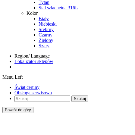
Tytan
Stal szlachetna 316L
Kolor
Biały
Niebieski
Srebrny
Czarny
Zielony
Szary
Region/ Language
Lokalizator sklepów
Menu Left
Świat certiny
Obsługa serwisowa
Szukaj
Powrót do góry