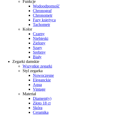
Funkcje
Wodoodporność
Chronograf
Chronometr
Fazy księżyca
Tachometr
Kolor
Czarny
Niebieski
Zielony
Szary
Srebrny
Biały
Zegarki damskie
Wszystkie zegarki
Styl zegarka
Nowoczesne
Eleganckie
Aqua
Vintage
Materiał
Diament(y)
Złoto 18 ct
Skóra
Ceramika