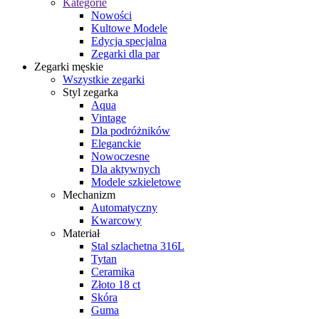
Kategorie
Nowości
Kultowe Modele
Edycja specjalna
Zegarki dla par
Zegarki męskie
Wszystkie zegarki
Styl zegarka
Aqua
Vintage
Dla podróżników
Eleganckie
Nowoczesne
Dla aktywnych
Modele szkieletowe
Mechanizm
Automatyczny
Kwarcowy
Materiał
Stal szlachetna 316L
Tytan
Ceramika
Złoto 18 ct
Skóra
Guma