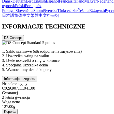
Dansk
Deutsch
Eesti
English
Español
Français
Italiano
Magyar
Nederland
nynorsk
Polski
Português,
Portugal
Slovenčina
Suomi
Svenska
Türkçe
zh
zht
Čeština
Ελληνικά
Русс
日本語
简体中文
繁體中文
한국어
INFORMACJE TECHNICZNE
DS Concept
1.
Szkło szafirowe (ultraodporne na zarysowania)
2.
Uszczelka o-ring na wałku
3.
Dwie uszczelki o-ring w koronce
4.
Specjalna uszczelka dekla
5.
Wzmocniony dekiel koperty
Informacje o zegarku
Nr referencyjny
C029.907.11.041.00
Gwarancja
2-letnia gwrancja
Waga netto
127.00g
Koperta