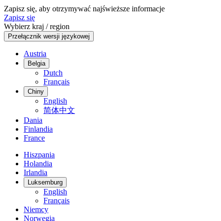
Zapisz się, aby otrzymywać najświeższe informacje
Zapisz się
Wybierz kraj / region
Przełącznik wersji językowej
Austria
Belgia
Dutch
Français
Chiny
English
简体中文
Dania
Finlandia
France
Hiszpania
Holandia
Irlandia
Luksemburg
English
Français
Niemcy
Norwegia