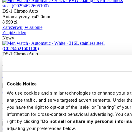
DS-1 Chrono Auto
Automatyczny,
⌀
42.0mm
8 990 zł
Zarezerwuj w salonie
Znajdź sklep
Nowy
DS-1 Chrono Auto
Automatyczny,
⌀
42.0mm
8 890 zł
Zarezerwuj w salonie
Znajdź sklep
Nowy
Cookie Notice
We use cookies and similar technologies to enhance your sit
DS-1 Big Date Powermatic 80
analyze traffic, and serve targeted advertisements. Under
Automatyczny,
⌀
41.0mm
you have the right to opt-out of the "sale" or "sharing" of you
4 290 zł
Zarezerwuj w salonie
information for cross-context behavioral advertising. You can
Znajdź sklep
right by clicking "
Do not sell or share my personal informa
adjusting your preferences below.