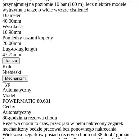
przynajmniej na poziomie 10 bar (100 m), lecz niektóre modele
wytrzymuja takze o wiele wyzsze cisnienie!
Diameter
40.00mm
Wysokość
10.98mm
Pomiędzy uszami koperty
20.00mm
Lug-to-lug length
47.75mm
Tarcza
Kolor
Niebieski
Mechanizm
Typ
Automatyczny
Model
POWERMATIC 80.631
Cechy
Automatyczny
80-godzinna rezerwa chodu
Rezerwa chodu to czas, przez jaki w pelni nakrecony zegarek
mechaniczny bedzie pracowal bez ponownego nakrecania.
Wiekszosc zegarków posiada rezerwe chodu od 38 do 42 godzin.