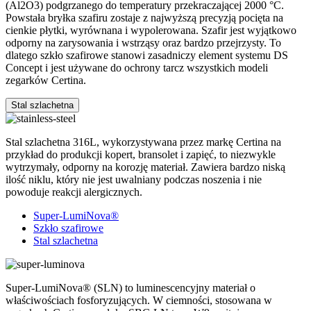
(Al2O3) podgrzanego do temperatury przekraczającej 2000 °C.
Powstała bryłka szafiru zostaje z najwyższą precyzją pocięta na
cienkie płytki, wyrównana i wypolerowana. Szafir jest wyjątkowo
odporny na zarysowania i wstrząsy oraz bardzo przejrzysty. To
dlatego szkło szafirowe stanowi zasadniczy element systemu DS
Concept i jest używane do ochrony tarcz wszystkich modeli
zegarków Certina.
Stal szlachetna
Stal szlachetna 316L, wykorzystywana przez markę Certina na
przykład do produkcji kopert, bransolet i zapięć, to niezwykle
wytrzymały, odporny na korozję materiał. Zawiera bardzo niską
ilość niklu, który nie jest uwalniany podczas noszenia i nie
powoduje reakcji alergicznych.
Super-LumiNova®
Szkło szafirowe
Stal szlachetna
Super-LumiNova® (SLN) to luminescencyjny materiał o
właściwościach fosforyzujących. W ciemności, stosowana w