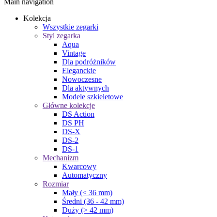
Main navigation
Kolekcja
Wszystkie zegarki
Styl zegarka
Aqua
Vintage
Dla podróżników
Eleganckie
Nowoczesne
Dla aktywnych
Modele szkieletowe
Główne kolekcje
DS Action
DS PH
DS-X
DS-2
DS-1
Mechanizm
Kwarcowy
Automatyczny
Rozmiar
Mały (< 36 mm)
Średni (36 - 42 mm)
Duży (> 42 mm)