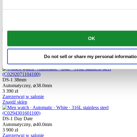
DS-1 38mm
Automatyczny,
⌀
38.0mm
3 390 zł
Zarezerwuj w salonie
Znajdź sklep
OK
DS-1 38mm
Automatyczny,
⌀
38.0mm
3 240 zł
Do not sell or share my personal informati
Zarezerwuj w salonie
Znajdź sklep
DS-1 38mm
Automatyczny,
⌀
38.0mm
3 390 zł
Zarezerwuj w salonie
Znajdź sklep
DS-1 Day Date
Automatyczny,
⌀
40.0mm
3 900 zł
Zarezerwuj w salonie