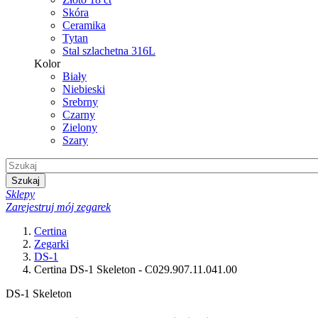
Skóra
Ceramika
Tytan
Stal szlachetna 316L
Kolor
Biały
Niebieski
Srebrny
Czarny
Zielony
Szary
Szukaj
Sklepy
Zarejestruj mój zegarek
Certina
Zegarki
DS-1
Certina DS-1 Skeleton - C029.907.11.041.00
DS-1 Skeleton