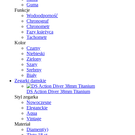
Guma
Funkcje
Wodoodporność
Chronograf
Chronometr
Fazy księżyca
Tachometr
Kolor
Czarny
Niebieski
Zielony
Szary
Srebrny
Biały
Zegarki damskie
DS Action Diver 38mm Titanium
Styl zegarka
Nowoczesne
Eleganckie
Aqua
Vintage
Materiał
Diament(y)
Złoto 18 ct