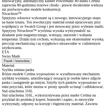
Innowacyjny, automatyczny kaliber Powermatic 80 marki Certina
zapewnia 80-godzinna rezerwe chodu - prawie dwukrotnie wieksza
niz porównywalne modele konkurencji.
Nivachron™
Sprężyny włosowe wykonane są z nowego, innowacyjnego stopu
na bazie tytanu. Ten rewolucyjny materiał został opracowany przy
współpracy ze Swatch Group i jest stosowany przez wybrane marki.
Sprężyny Nivachron™ wyróżnia wysoka wytrzymałość na
działanie pola magnetycznego, wstrząsy, starzenie i wahania
temperatur. Dzięki tym cechom, wykazują one ekstremalnie wysoką
precyzję mechaniczną i są wyjątkowo niezawodne w codziennym
użytkowaniu.
ETA
Swiss Made
Pasek / bransoleta
Materiał
Szybka zmiana paska
Różne modele Certina wyposażono w wyrafinowany mechanizm
szybkiej wymiany, umożliwiający noszącej je osobie łatwe zdjęcie
paska i zastąpienie go innym. Sztyfty tych pasków wyposażono w
mini przyciski, które można w prosty sposób wcisnąć i odblokować.
Stal szlachetna 316L
Stal szlachetna 316L, wykorzystywana przez marke Certina na
przyklad do produkcji kopert, bransolet i zapiec, to niezwykle
wytrzymaly, odporny na korozje i higieniczny material. Zawiera