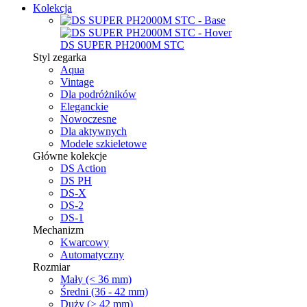
Kolekcja
DS SUPER PH2000M STC
Styl zegarka
Aqua
Vintage
Dla podróżników
Eleganckie
Nowoczesne
Dla aktywnych
Modele szkieletowe
Główne kolekcje
DS Action
DS PH
DS-X
DS-2
DS-1
Mechanizm
Kwarcowy
Automatyczny
Rozmiar
Mały (< 36 mm)
Średni (36 - 42 mm)
Duży (> 42 mm)