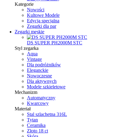
Kategorie
Nowości
Kultowe Modele
Edycja specjalna
Zegarki dla par
Zegarki męskie
DS SUPER PH2000M STC
Styl zegarka
Aqua
Vintage
Dla podróżników
Eleganckie
Nowoczesne
Dla aktywnych
Modele szkieletowe
Mechanizm
Automatyczny
Kwarcowy
Materiał
Stal szlachetna 316L
Tytan
Ceramika
Złoto 18 ct
Skóra