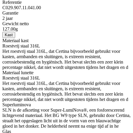
Referentie
C029.907.11.041.00
Garantie
2 jaar
Gewicht netto
127.00g
Kast
Materiaal kast
Roestvrij staal 316L
Het roestvrij staal 316L, dat Certina bijvoorbeeld gebruikt voor
kasten, armbanden en sluitingen, is extreem resistent,
corrosiebestendig en hygiënisch. Het bevat slechts een zeer klein
percentage nikkel, dat niet wordt uitgestoten tijdens het dragen en d
Materiaal lunette
Roestvrij staal 316L
Het roestvrij staal 316L, dat Certina bijvoorbeeld gebruikt voor
kasten, armbanden en sluitingen, is extreem resistent,
corrosiebestendig en hygiënisch. Het bevat slechts een zeer klein
percentage nikkel, dat niet wordt uitgestoten tijdens het dragen en d
Superluminova
SLN is de afkorting voor Super-LumiNova®, een fosforescerend
lichtgevend materiaal. Het BG W9 type SLN, gebruikt door Certina,
straalt het opgeslagen licht uit in de vorm van een blauwachtige
gloed in het donker. De helderheid neemt na enige tijd af in he
Glas