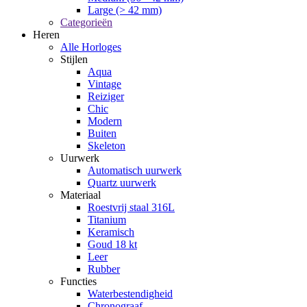
Large (> 42 mm)
Categorieën
Heren
Alle Horloges
Stijlen
Aqua
Vintage
Reiziger
Chic
Modern
Buiten
Skeleton
Uurwerk
Automatisch uurwerk
Quartz uurwerk
Materiaal
Roestvrij staal 316L
Titanium
Keramisch
Goud 18 kt
Leer
Rubber
Functies
Waterbestendigheid
Chronograaf