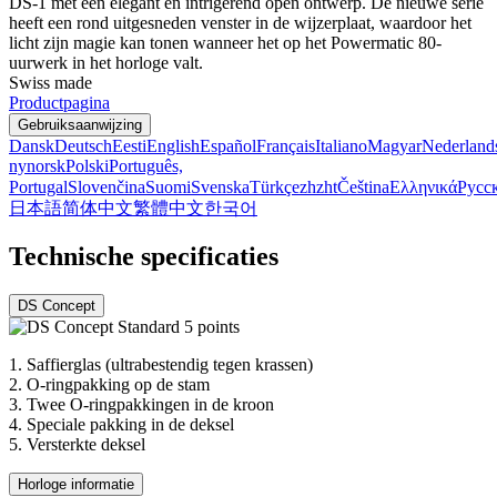
DS-1 met een elegant en intrigerend open ontwerp. De nieuwe serie
heeft een rond uitgesneden venster in de wijzerplaat, waardoor het
licht zijn magie kan tonen wanneer het op het Powermatic 80-
uurwerk in het horloge valt.
Swiss made
Productpagina
Gebruiksaanwijzing
Dansk
Deutsch
Eesti
English
Español
Français
Italiano
Magyar
Nederland
nynorsk
Polski
Português,
Portugal
Slovenčina
Suomi
Svenska
Türkçe
zh
zht
Čeština
Ελληνικά
Русс
日本語
简体中文
繁體中文
한국어
Technische specificaties
DS Concept
1.
Saffierglas (ultrabestendig tegen krassen)
2.
O-ringpakking op de stam
3.
Twee O-ringpakkingen in de kroon
4.
Speciale pakking in de deksel
5.
Versterkte deksel
Horloge informatie