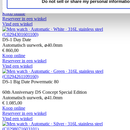
Do not sell or share my personal informati
Automatisch uurwerk,
⌀
38.0mm
€ 745,00
Koop online
Reserveer in een winkel
Vind een winkel
DS-1 Day Date
Automatisch uurwerk,
⌀
40.0mm
€ 860,00
Koop online
Reserveer in een winkel
Vind een winkel
DS-1 Big Date Powermatic 80
60th Anniversary DS Concept Special Edition
Automatisch uurwerk,
⌀
41.0mm
€ 1.085,00
Koop online
Reserveer in een winkel
Vind een winkel