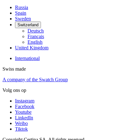
Russia
Spain
Sweden
Switzerland
Deutsch
Français
English
United Kingdom
International
Swiss made
A company of the Swatch Group
Volg ons op
Instagram
Facebook
Youtube
LinkedIn
Weibo
Tiktok
Copyright Certina SA. All rights reserved