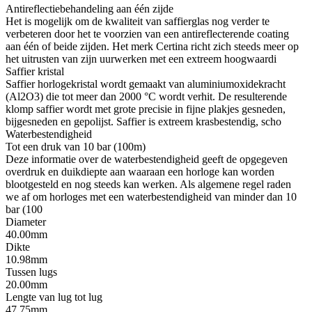
Antireflectiebehandeling aan één zijde
Het is mogelijk om de kwaliteit van saffierglas nog verder te
verbeteren door het te voorzien van een antireflecterende coating
aan één of beide zijden. Het merk Certina richt zich steeds meer op
het uitrusten van zijn uurwerken met een extreem hoogwaardi
Saffier kristal
Saffier horlogekristal wordt gemaakt van aluminiumoxidekracht
(Al2O3) die tot meer dan 2000 °C wordt verhit. De resulterende
klomp saffier wordt met grote precisie in fijne plakjes gesneden,
bijgesneden en gepolijst. Saffier is extreem krasbestendig, scho
Waterbestendigheid
Tot een druk van 10 bar (100m)
Deze informatie over de waterbestendigheid geeft de opgegeven
overdruk en duikdiepte aan waaraan een horloge kan worden
blootgesteld en nog steeds kan werken. Als algemene regel raden
we af om horloges met een waterbestendigheid van minder dan 10
bar (100
Diameter
40.00mm
Dikte
10.98mm
Tussen lugs
20.00mm
Lengte van lug tot lug
47.75mm