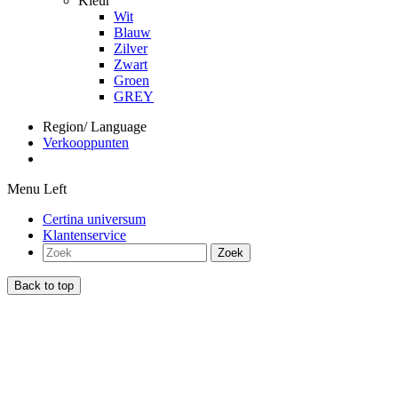
Kleur
Wit
Blauw
Zilver
Zwart
Groen
GREY
Region/ Language
Verkooppunten
Menu Left
Certina universum
Klantenservice
Zoek
Back to top