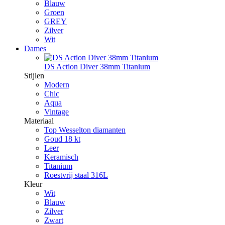
Blauw
Groen
GREY
Zilver
Wit
Dames
DS Action Diver 38mm Titanium
Stijlen
Modern
Chic
Aqua
Vintage
Materiaal
Top Wesselton diamanten
Goud 18 kt
Leer
Keramisch
Titanium
Roestvrij staal 316L
Kleur
Wit
Blauw
Zilver
Zwart