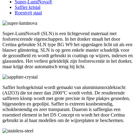
Super-LumiNova®
Saffier kristal
Roestvrij staal
Super-LumiNova® (SLN) is een lichtgevend materiaal met
fosforescerende eigenschappen. In het donker straalt het door
Certina gebruikte SLN type BG W9 het opgeslagen licht uit als een
blauwe glinstering. SLN is op geen enkele manier schadelijk voor
de gezondheid en wordt gebruikt in coatings op wijzers, indexen en
glasranden. Het verliest geleidelijk zijn fosforescentie in het donker,
maar krijgt deze automatisch terug bij licht.
Saffier horlogekristal wordt gemaakt van aluminiumoxidekracht
(Al2O3) die tot meer dan 2000°C wordt verhit. De resulterende
saffieren klomp wordt met grote precisie in fijne plakjes gesneden,
bijgesneden en gepolijst. Saffier is extreem krasbestendig,
schokbestendig en zeer transparant. Daarom is saffierglas een
essentieel element in het DS Concept en wordt het door Certina
gebruikt in al haar modellen om de wijzerplaten te beschermen.