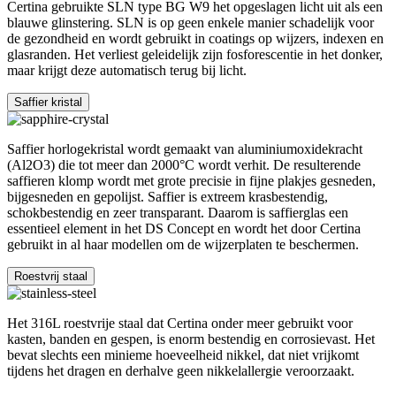
Certina gebruikte SLN type BG W9 het opgeslagen licht uit als een
blauwe glinstering. SLN is op geen enkele manier schadelijk voor
de gezondheid en wordt gebruikt in coatings op wijzers, indexen en
glasranden. Het verliest geleidelijk zijn fosforescentie in het donker,
maar krijgt deze automatisch terug bij licht.
Saffier kristal
Saffier horlogekristal wordt gemaakt van aluminiumoxidekracht
(Al2O3) die tot meer dan 2000°C wordt verhit. De resulterende
saffieren klomp wordt met grote precisie in fijne plakjes gesneden,
bijgesneden en gepolijst. Saffier is extreem krasbestendig,
schokbestendig en zeer transparant. Daarom is saffierglas een
essentieel element in het DS Concept en wordt het door Certina
gebruikt in al haar modellen om de wijzerplaten te beschermen.
Roestvrij staal
Het 316L roestvrije staal dat Certina onder meer gebruikt voor
kasten, banden en gespen, is enorm bestendig en corrosievast. Het
bevat slechts een minieme hoeveelheid nikkel, dat niet vrijkomt
tijdens het dragen en derhalve geen nikkelallergie veroorzaakt.