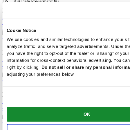
DS-1 Big Date Powermatic 80
Automatisch uurwerk,
⌀
41.0mm
€ 935,00
Koop online
Reserveer in een winkel
Vind een winkel
Cookie Notice
We use cookies and similar technologies to enhance your sit
DS-1 38mm
analyze traffic, and serve targeted advertisements. Under
Automatisch uurwerk,
⌀
38.0mm
you have the right to opt-out of the "sale" or "sharing" of you
€ 745,00
Koop online
information for cross-context behavioral advertising. You can
Reserveer in een winkel
right by clicking "
Do not sell or share my personal informa
Vind een winkel
adjusting your preferences below.
DS-1 38mm
Automatisch uurwerk,
⌀
38.0mm
€ 695,00
Koop online
Reserveer in een winkel
Vind een winkel
OK
DS-1 38mm