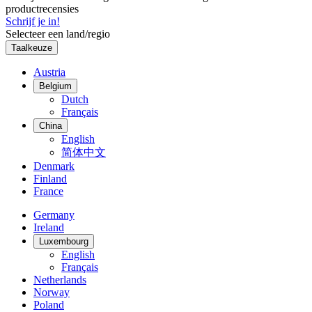
productrecensies
Schrijf je in!
Selecteer een land/regio
Taalkeuze
Austria
Belgium
Dutch
Français
China
English
简体中文
Denmark
Finland
France
Germany
Ireland
Luxembourg
English
Français
Netherlands
Norway
Poland