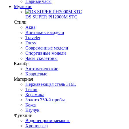
Парные часы
Мужские
DS SUPER PH2000M STC
Стили
Аква
Винтажные модели
Traveler
Dress
Современные модели
Спортивные модели
Часы-скелетоны
Калибр
Автоматические
Кварцевые
Материал
Нержавеющая сталь 316L
Титан
Керамика
Золото 750-й пробы
Кожа
Каучук
Функции
Водонепроницаемость
Хронограф