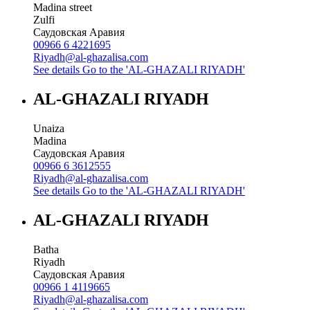
Madina street
Zulfi
Саудовская Аравия
00966 6 4221695
Riyadh@al-ghazalisa.com
See details
Go to the 'AL-GHAZALI RIYADH'
AL-GHAZALI RIYADH
Unaiza
Madina
Саудовская Аравия
00966 6 3612555
Riyadh@al-ghazalisa.com
See details
Go to the 'AL-GHAZALI RIYADH'
AL-GHAZALI RIYADH
Batha
Riyadh
Саудовская Аравия
00966 1 4119665
Riyadh@al-ghazalisa.com