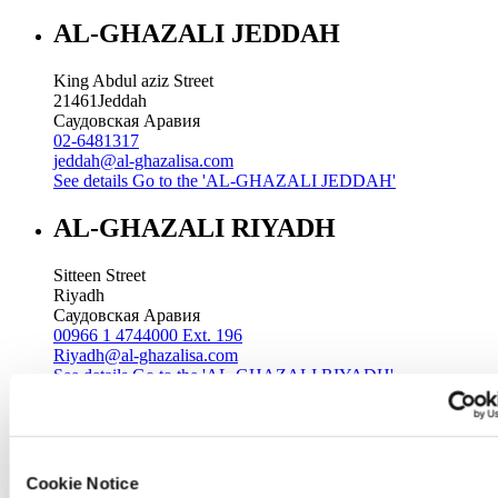
AL-GHAZALI JEDDAH
King Abdul aziz Street
21461
Jeddah
Саудовская Аравия
02-6481317
jeddah@al-ghazalisa.com
See details
Go to the 'AL-GHAZALI JEDDAH'
AL-GHAZALI RIYADH
Sitteen Street
Riyadh
Саудовская Аравия
00966 1 4744000 Ext. 196
Riyadh@al-ghazalisa.com
See details
Go to the 'AL-GHAZALI RIYADH'
AL-GHAZALI RIYADH
Batha
Cookie Notice
Riyadh