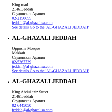
King road
21461
Jeddah
Саудовская Аравия
02-2150655
jeddah@al-ghazalisa.com
See details
Go to the 'AL-GHAZALI JEDDAH'
AL-GHAZALI JEDDAH
Opposite Mosque
Makkah
Саудовская Аравия
02-5367739
jeddah@al-ghazalisa.com
See details
Go to the 'AL-GHAZALI JEDDAH'
AL-GHAZALI JEDDAH
King Abdul aziz Street
21461
Jeddah
Саудовская Аравия
02-6445050
jeddah@al-ghazalisa.com