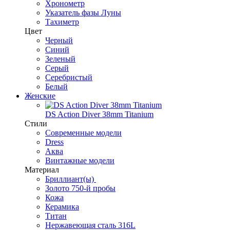
Хронометр
Указатель фазы Луны
Тахиметр
Цвет
Черный
Синий
Зеленый
Серый
Серебристый
Белый
Женские
DS Action Diver 38mm Titanium
Стили
Современные модели
Dress
Аква
Винтажные модели
Материал
Бриллиант(ы)
Золото 750-й пробы
Кожа
Керамика
Титан
Нержавеющая сталь 316L