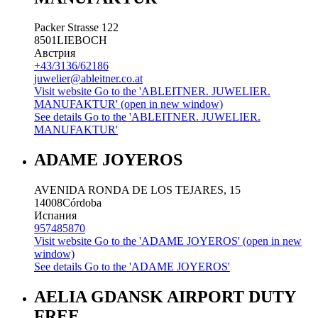
Packer Strasse 122
8501
LIEBOCH
Австрия
+43/3136/62186
juwelier@ableitner.co.at
Visit website
Go to the 'ABLEITNER. JUWELIER.
MANUFAKTUR' (open in new window)
See details
Go to the 'ABLEITNER. JUWELIER.
MANUFAKTUR'
ADAME JOYEROS
AVENIDA RONDA DE LOS TEJARES, 15
14008
Córdoba
Испания
957485870
Visit website
Go to the 'ADAME JOYEROS' (open in new
window)
See details
Go to the 'ADAME JOYEROS'
AELIA GDANSK AIRPORT DUTY
FREE