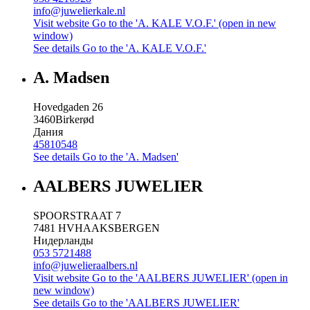
info@juwelierkale.nl
Visit website
Go to the 'A. KALE V.O.F.' (open in new
window)
See details
Go to the 'A. KALE V.O.F.'
A. Madsen
Hovedgaden 26
3460
Birkerød
Дания
45810548
See details
Go to the 'A. Madsen'
AALBERS JUWELIER
SPOORSTRAAT 7
7481 HV
HAAKSBERGEN
Нидерланды
053 5721488
info@juwelieraalbers.nl
Visit website
Go to the 'AALBERS JUWELIER' (open in
new window)
See details
Go to the 'AALBERS JUWELIER'