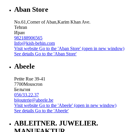
Aban Store
No.61,Corner of Aban,Karim Khan Ave.
Tehran
Иран
982188906565
Info@kish-behin.com
Visit website
Go to the 'Aban Store' (open in new window)
See details
Go to the 'Aban Store'
Abeele
Petite Rue 39-41
7700
Mouscron
Бельгия
056/33.22.37
bijouterie@abeele.be
Visit website
Go to the 'Abeele' (open in new window)
See details
Go to the 'Abeele'
ABLEITNER. JUWELIER.
MANUFAKTUR