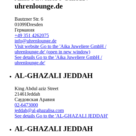
uhrenlounge.de
Bautzner Str. 6
01099
Dresden
Германия
+49 351 4262075
info@uhrenlounge.de
Visit website
Go to the 'Aika Juweliere GmbH /
uhrenlounge.de' (open in new window)
See details
Go to the 'Aika Juweliere GmbH /
uhrenlounge.de'
AL-GHAZALI JEDDAH
King Abdul aziz Street
21461
Jeddah
Саудовская Аравия
02-6473000
jeddah@al-ghazalisa.com
See details
Go to the 'AL-GHAZALI JEDDAH'
AL-GHAZALI JEDDAH