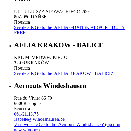
UL. JULIUSZA SLOWACKIEGO 200
80-298
GDAŃSK
Польша
See details
Go to the 'AELIA GDANSK AIRPORT DUTY
FREE'
AELIA KRAKÓW - BALICE
KPT. M. MEDWECKIEGO 1
32-083
KRAKÓW
Польша
See details
Go to the 'AELIA KRAKÓW - BALICE'
Aernouts Windeshausen
Rue du Vivier 66-70
6600
Bastogne
Бельгия
061/21.13.75
Isabelle@Windeshausen.be
Visit website
Go to the 'Aernouts Windeshausen' (open in
new window)