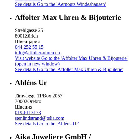
See details
Go to the 'Aernouts Windeshausen'
Affolter Max Uhren & Bijouterie
Strehlgasse 25
8001
Zürich
Швейцария
044 252 55 15
info@affolter-uhren.ch
Visit website
Go to the 'Affolter Max Uhren & Bijouterie'
(open in new window)
See details
Go to the 'Affolter Max Uhren & Bijouterie'
Ahléns Ur
Järnvägsg. 11/Box 2057
70002
Örebro
Швеция
019-6113173
stenlindstrand@telia.com
See details
Go to the 'Ahléns Ur'
Aika Juweliere GmbH /