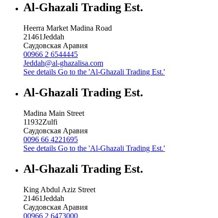
Al-Ghazali Trading Est.
Heerra Market Madina Road
21461
Jeddah
Саудовская Аравия
00966 2 6544445
Jeddah@al-ghazalisa.com
See details
Go to the 'Al-Ghazali Trading Est.'
Al-Ghazali Trading Est.
Madina Main Street
11932
Zulfi
Саудовская Аравия
0096 66 4221695
See details
Go to the 'Al-Ghazali Trading Est.'
Al-Ghazali Trading Est.
King Abdul Aziz Street
21461
Jeddah
Саудовская Аравия
00966 2 6473000