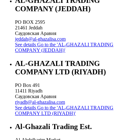
AL-GHAZALI TRADING
COMPANY (JEDDAH)
PO BOX 2595
21461
Jeddah
Саудовская Аравия
jeddah@al-ghazalisa.com
See details
Go to the 'AL-GHAZALI TRADING
COMPANY (JEDDAH)'
AL-GHAZALI TRADING
COMPANY LTD (RIYADH)
PO Box 491
11411
Riyadh
Саудовская Аравия
riyadh@al-ghazalisa.com
See details
Go to the 'AL-GHAZALI TRADING
COMPANY LTD (RIYADH)'
Al-Ghazali Trading Est.
Al-Abdelkarim Market