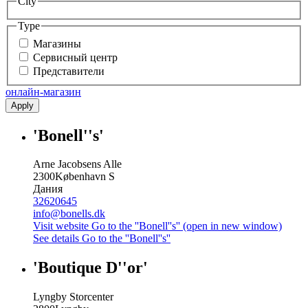
City
Type
Магазины
Сервисный центр
Представители
онлайн-магазин
Apply
'Bonell''s'
Arne Jacobsens Alle
2300
København S
Дания
32620645
info@bonells.dk
Visit website
Go to the ''Bonell''s'' (open in new window)
See details
Go to the ''Bonell''s''
'Boutique D''or'
Lyngby Storcenter