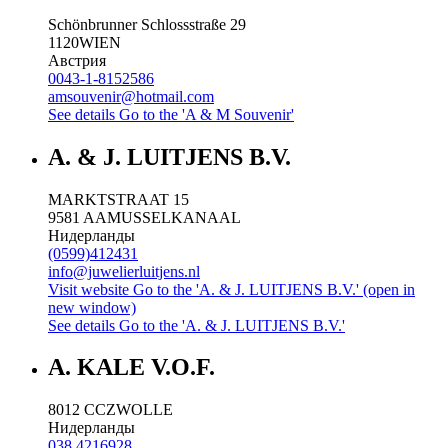
Schönbrunner Schlossstraße 29
1120
WIEN
Австрия
0043-1-8152586
amsouvenir@hotmail.com
See details
Go to the 'A & M Souvenir'
A. & J. LUITJENS B.V.
MARKTSTRAAT 15
9581 AA
MUSSELKANAAL
Нидерланды
(0599)412431
info@juwelierluitjens.nl
Visit website
Go to the 'A. & J. LUITJENS B.V.' (open in
new window)
See details
Go to the 'A. & J. LUITJENS B.V.'
A. KALE V.O.F.
8012 CC
ZWOLLE
Нидерланды
038 4216928