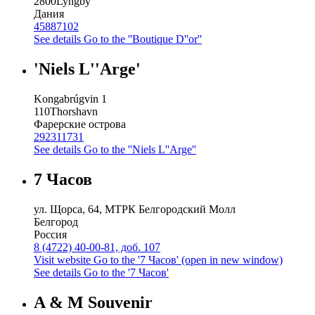
2800
Lyngby
Дания
45887102
See details
Go to the ''Boutique D''or''
'Niels L''Arge'
Kongabrúgvin 1
110
Thorshavn
Фарерские острова
292311731
See details
Go to the ''Niels L''Arge''
7 Часов
ул. Щорса, 64, МТРК Белгородский Молл
Белгород
Россия
8 (4722) 40-00-81, доб. 107
Visit website
Go to the '7 Часов' (open in new window)
See details
Go to the '7 Часов'
A & M Souvenir