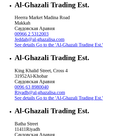
Al-Ghazali Trading Est.
Heerra Market Madina Road
Makkah
Саудовская Аравия
00966 2 5312003
Jeddah@al-ghazalisa.com
See details
Go to the 'Al-Ghazali Trading Est.'
Al-Ghazali Trading Est.
King Khalid Street, Cross 4
31952
Al-Khobar
Саудовская Аравия
0096 63 8980040
Riyadh@al-ghazalisa.com
See details
Go to the 'Al-Ghazali Trading Est.'
Al-Ghazali Trading Est.
Batha Street
11411
Riyadh
Саудовская Аравия