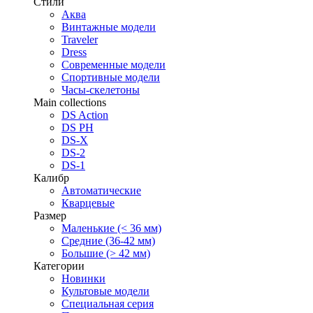
Стили
Аква
Винтажные модели
Traveler
Dress
Современные модели
Спортивные модели
Часы-скелетоны
Main collections
DS Action
DS PH
DS-X
DS-2
DS-1
Калибр
Автоматические
Кварцевые
Размер
Маленькие (< 36 мм)
Средние (36-42 мм)
Большие (> 42 мм)
Категории
Новинки
Культовые модели
Специальная серия