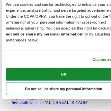
Саудовская Аравия
We use cookies and similar technologies to enhance your sit
00966 1 4032968
experience, analyze traffic, and serve targeted advertisemen
Riyadh@al-ghazalisa.com
See details
Go to the 'AL-GHAZALI RIYADH'
Under the CCPA/CPRA, you have the right to opt-out of the "
or "sharing" of your personal information for cross-context
AL-GHAZALI RIYADH
behavioral advertising. You can exercise this right by clicking
not sell or share my personal information
" or by adjusting
Olaya
preferences below.
Riyadh
Саудовская Аравия
00966 1 4561410
Riyadh@al-ghazalisa.com
See details
Go to the 'AL-GHAZALI RIYADH'
Customiz
AL-GHAZALI RIYADH
OK
Olaya
Riyadh
Do not sell or share my personal information
Саудовская Аравия
00966 1 4628858
Riyadh@al-ghazalisa.com
See details
Go to the 'AL-GHAZALI RIYADH'