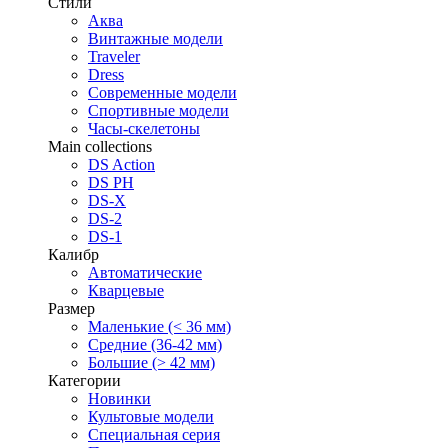
Стили
Аква
Винтажные модели
Traveler
Dress
Современные модели
Спортивные модели
Часы-скелетоны
Main collections
DS Action
DS PH
DS-X
DS-2
DS-1
Калибр
Автоматические
Кварцевые
Размер
Маленькие (< 36 мм)
Средние (36-42 мм)
Большие (> 42 мм)
Категории
Новинки
Культовые модели
Специальная серия