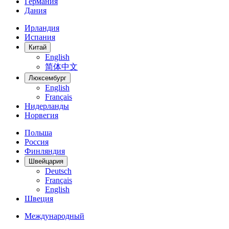
Германия
Дания
Ирландия
Испания
Китай
English
简体中文
Люксембург
English
Français
Нидерланды
Норвегия
Польша
Россия
Финляндия
Швейцария
Deutsch
Français
English
Швеция
Международный