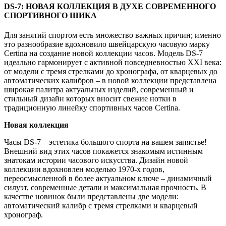
DS-7: НОВАЯ КОЛЛЕКЦИЯ В ДУХЕ СОВРЕМЕННОГО
СПОРТИВНОГО ШИКА
Для занятий спортом есть множество важных причин; именно
это разнообразие вдохновило швейцарскую часовую марку
Certina на создание новой коллекции часов. Модель DS-7
идеально гармонирует с активной повседневностью XXI века:
от модели с тремя стрелками до хронографа, от кварцевых до
автоматических калибров – в новой коллекции представлена
широкая палитра актуальных изделий, современный и
стильный дизайн которых вносит свежие нотки в
традиционную линейку спортивных часов Certina.
Новая коллекция
Часы DS-7 – эстетика большого спорта на вашем запястье!
Внешний вид этих часов покажется знакомым истинным
знатокам истории часового искусства. Дизайн новой
коллекции вдохновлен моделью 1970-х годов,
переосмысленной в более актуальном ключе – динамичный
силуэт, современные детали и максимальная прочность. В
качестве новинок были представлены две модели:
автоматический калибр с тремя стрелками и кварцевый
хронограф.