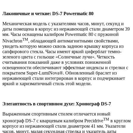
Лаконичные и четкие: DS-7 Powermatic 80
Механическая модель с указателями часов, минут, секунд и
даты помещена в корпус из нержавеющей стали диаметром 39
мм. Часы оснащены калибром Powermatic 80 с пружиной
TM
Nivachron
, обладающей антимагнитными свойствами,
увидеть которую можно сквозь заднюю крышку корпуса из
сапфирового стекла. Часы имеют яркий циферблат темно-
зеленого цвета с гильоше «Солнечные лучи». Четкость
считывания показаний даже в условиях пониженной
освещенности обеспечивают эффектные индексы и стрелки с
покрытием Super-LumiNova®. Обновленный браслет из
нержавеющей стали интегрирован в корпус и подчеркивает
яркий и харизматичный стиль этой модели.
Элегантность в спортивном духе: Хронограф DS-7
Выраженным спортивным стилем отличается новый
TM
хронограф DS-7 с кварцевым калибром Precidrive
в круглом
корпусе из нержавеющей стали диаметром 41 мм. Указатели
часов, минут, малая секундная стрелка и указатель даты