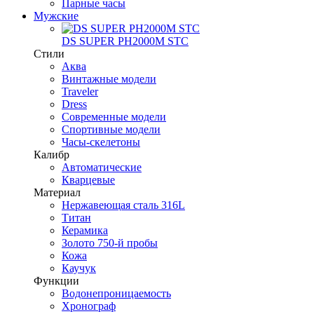
Парные часы
Мужские
DS SUPER PH2000M STC
Стили
Аква
Винтажные модели
Traveler
Dress
Современные модели
Спортивные модели
Часы-скелетоны
Калибр
Автоматические
Кварцевые
Материал
Нержавеющая сталь 316L
Титан
Керамика
Золото 750-й пробы
Кожа
Каучук
Функции
Водонепроницаемость
Хронограф