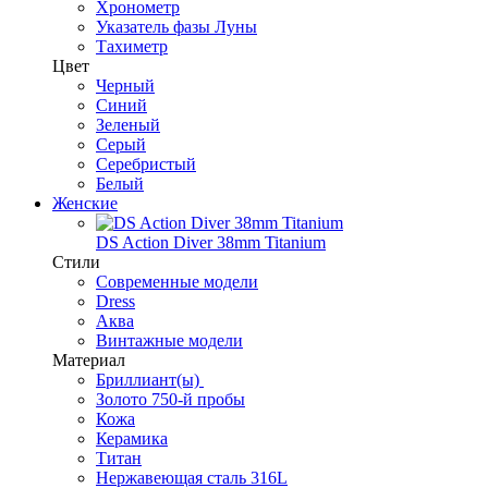
Хронометр
Указатель фазы Луны
Тахиметр
Цвет
Черный
Синий
Зеленый
Серый
Серебристый
Белый
Женские
DS Action Diver 38mm Titanium
Стили
Современные модели
Dress
Аква
Винтажные модели
Материал
Бриллиант(ы)
Золото 750-й пробы
Кожа
Керамика
Титан
Нержавеющая сталь 316L