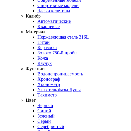
Современные модели
Спортивные модели
Часы-скелетоны
Калибр
Автоматические
Кварцевые
Материал
Нержавеющая сталь 316L
Титан
Керамика
Золото 750-й пробы
Кожа
Каучук
Функции
Водонепроницаемость
Хронограф
Хронометр
Указатель фазы Луны
Тахиметр
Цвет
Черный
Синий
Зеленый
Серый
Серебристый