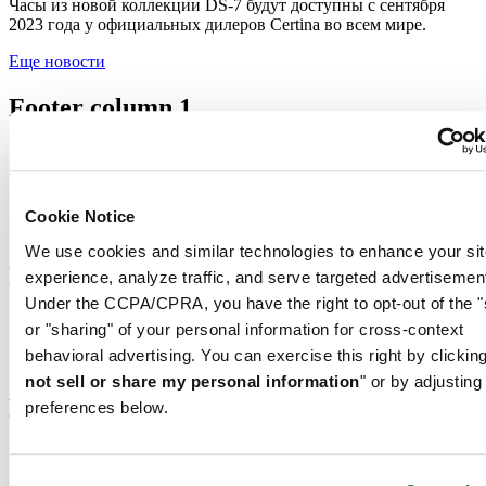
Часы из новой коллекции DS-7 будут доступны с сентября
2023 года у официальных дилеров Certina во всем мире.
Еще новости
Footer column 1
Store Locator
Вселенная Certina
Информация для прессы
Свяжитесь с нами
Cookie Notice
Новости
We use cookies and similar technologies to enhance your sit
Footer column 2
experience, analyze traffic, and serve targeted advertisemen
Under the CCPA/CPRA, you have the right to opt-out of the "
Мужские часы
or "sharing" of your personal information for cross-context
Женские часы
behavioral advertising. You can exercise this right by clicking
Все часы
not sell or share my personal information
" or by adjusting
Footer column 3
preferences below.
Сервисное обслуживание
Зарегистрировать часы