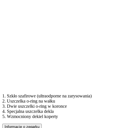
1.
Szkło szafirowe (ultraodporne na zarysowania)
2.
Uszczelka o-ring na wałku
3.
Dwie uszczelki o-ring w koronce
4.
Specjalna uszczelka dekla
5.
Wzmocniony dekiel koperty
Informacje o zegarku