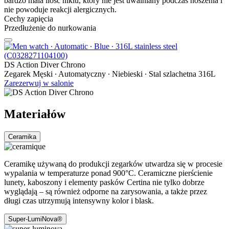
bardzo mala ilosc niklu, który nie jest uwalniany podczas noszenia i
nie powoduje reakcji alergicznych.
Cechy zapięcia
Przedłużenie do nurkowania
DS Action Diver Chrono
Zegarek Męski ∙ Automatyczny ∙ Niebieski ∙ Stal szlachetna 316L
Zarezerwuj w salonie
Materiałów
Ceramika
Ceramikę używaną do produkcji zegarków utwardza się w procesie
wypalania w temperaturze ponad 900°C. Ceramiczne pierścienie
lunety, kaboszony i elementy pasków Certina nie tylko dobrze
wyglądają – są również odporne na zarysowania, a także przez
długi czas utrzymują intensywny kolor i blask.
Super-LumiNova®