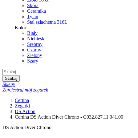
Skóra
Ceramika
Tytan
Stal szlachetna 316L
Kolor
Biały
Niebieski
Srebrny
Czarny
Zielony
Szary
Szukaj
Sklepy
Zarejestruj mój zegarek
Certina
Zegarki
DS Action
Certina DS Action Diver Chrono - C032.827.11.041.00
DS Action Diver Chrono