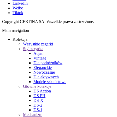
LinkedIn
Weibo
Tiktok
Copyright CERTINA SA. Wszelkie prawa zastrzeżone.
Main navigation
Kolekcja
Wszystkie zegarki
Styl zegarka
Aqua
Vintage
Dla podróżników
Eleganckie
Nowoczesne
Dla aktywnych
Modele szkieletowe
Główne kolekcje
DS Action
DS PH
DS-X
DS-2
DS-1
Mechanizm