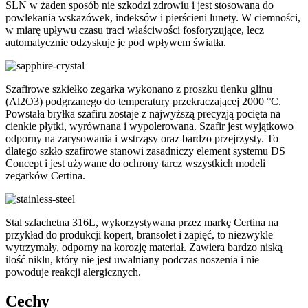
SLN w żaden sposób nie szkodzi zdrowiu i jest stosowana do
powlekania wskazówek, indeksów i pierścieni lunety. W ciemności,
w miarę upływu czasu traci właściwości fosforyzujące, lecz
automatycznie odzyskuje je pod wpływem światła.
Szafirowe szkiełko zegarka wykonano z proszku tlenku glinu
(Al2O3) podgrzanego do temperatury przekraczającej 2000 °C.
Powstała bryłka szafiru zostaje z najwyższą precyzją pocięta na
cienkie płytki, wyrównana i wypolerowana. Szafir jest wyjątkowo
odporny na zarysowania i wstrząsy oraz bardzo przejrzysty. To
dlatego szkło szafirowe stanowi zasadniczy element systemu DS
Concept i jest używane do ochrony tarcz wszystkich modeli
zegarków Certina.
Stal szlachetna 316L, wykorzystywana przez markę Certina na
przykład do produkcji kopert, bransolet i zapięć, to niezwykle
wytrzymały, odporny na korozję materiał. Zawiera bardzo niską
ilość niklu, który nie jest uwalniany podczas noszenia i nie
powoduje reakcji alergicznych.
Cechy