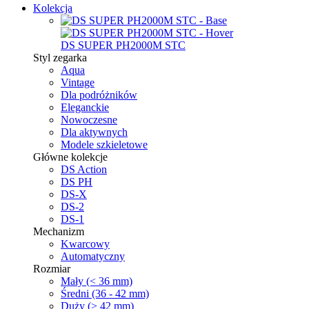
Kolekcja
DS SUPER PH2000M STC
Styl zegarka
Aqua
Vintage
Dla podróżników
Eleganckie
Nowoczesne
Dla aktywnych
Modele szkieletowe
Główne kolekcje
DS Action
DS PH
DS-X
DS-2
DS-1
Mechanizm
Kwarcowy
Automatyczny
Rozmiar
Mały (< 36 mm)
Średni (36 - 42 mm)
Duży (> 42 mm)