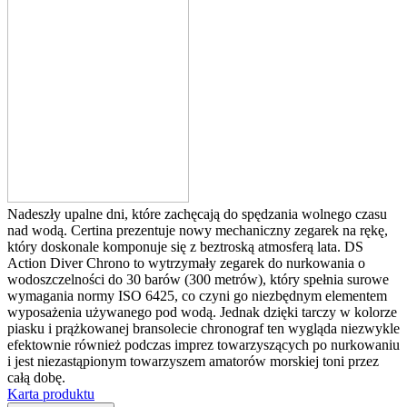
Nadeszły upalne dni, które zachęcają do spędzania wolnego czasu
nad wodą. Certina prezentuje nowy mechaniczny zegarek na rękę,
który doskonale komponuje się z beztroską atmosferą lata. DS
Action Diver Chrono to wytrzymały zegarek do nurkowania o
wodoszczelności do 30 barów (300 metrów), który spełnia surowe
wymagania normy ISO 6425, co czyni go niezbędnym elementem
wyposażenia używanego pod wodą. Jednak dzięki tarczy w kolorze
piasku i prążkowanej bransolecie chronograf ten wygląda niezwykle
efektownie również podczas imprez towarzyszących po nurkowaniu
i jest niezastąpionym towarzyszem amatorów morskiej toni przez
całą dobę.
Karta produktu