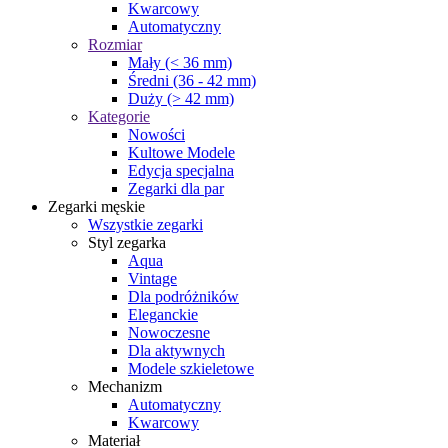
Kwarcowy
Automatyczny
Rozmiar
Mały (< 36 mm)
Średni (36 - 42 mm)
Duży (> 42 mm)
Kategorie
Nowości
Kultowe Modele
Edycja specjalna
Zegarki dla par
Zegarki męskie
Wszystkie zegarki
Styl zegarka
Aqua
Vintage
Dla podróżników
Eleganckie
Nowoczesne
Dla aktywnych
Modele szkieletowe
Mechanizm
Automatyczny
Kwarcowy
Materiał