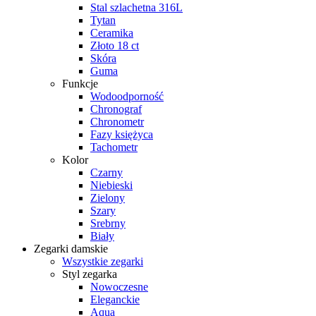
Stal szlachetna 316L
Tytan
Ceramika
Złoto 18 ct
Skóra
Guma
Funkcje
Wodoodporność
Chronograf
Chronometr
Fazy księżyca
Tachometr
Kolor
Czarny
Niebieski
Zielony
Szary
Srebrny
Biały
Zegarki damskie
Wszystkie zegarki
Styl zegarka
Nowoczesne
Eleganckie
Aqua