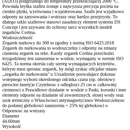
(Al2O3) podgrzanego do temperatury przekraczajacej 2000 °C.
Powstala brylka szafiru zostaje z najwyzsza precyzja pocieta na
cienkie plytki, wyrównana i wypolerowana. Szafir jest wyjatkowo
odporny na zarysowania i wstrzasy oraz bardzo przejrzysty. To
dlatego szklo szafirowe stanowi zasadniczy element systemu DS
Concept i jest uzywane do ochrony tarcz wszystkich modeli
zegarków Certina.
Wodoszczelność
Zegarek nurkowy do 300 m zgodny z normą ISO 6425:2018
Zegarek do nurkowania to wodoszczelny i odporny na zmiany
cisnienia zegarek na reke. Kazdy zegarek Certina przechodzi
trzygodzinny test zanurzenia w wodzie, wymagany w normie ISO
6425. Ta norma okresla caly szereg wymagajacych kryteriów,
którym musi sprostac zegarek, by mógl zyskac oficjalne miano
,,zegarka do nurkowania":o Urzadzenie pozwalajace dokonac
wstepnego wyboru okreslonego odcinka czasu (np. obrotowy
pierscien lunety)o Czytelnosc z odleglosci 25 cm w calkowitej
ciemnosci o Prawidlowe dzialanie w wodzie o Paski, koronki i inne
elementy odporne na dzialanie sil zewnetrznych, slonej wody oraz
szok termiczny o Wlasciwosci antymagnetyczneo Wodoszczelnosc
do podanej glebokosci zanurzenia + 25% tej glebokosci o
Odpornosc na wstrzasy
Diameter
44.60mm
Wysokość