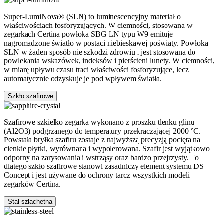
Super-LumiNova® (SLN) to luminescencyjny materiał o
właściwościach fosforyzujących. W ciemności, stosowana w
zegarkach Certina powłoka SBG LN typu W9 emituje
nagromadzone światło w postaci niebieskawej poświaty. Powłoka
SLN w żaden sposób nie szkodzi zdrowiu i jest stosowana do
powlekania wskazówek, indeksów i pierścieni lunety. W ciemności,
w miarę upływu czasu traci właściwości fosforyzujące, lecz
automatycznie odzyskuje je pod wpływem światła.
Szkło szafirowe
Szafirowe szkiełko zegarka wykonano z proszku tlenku glinu
(Al2O3) podgrzanego do temperatury przekraczającej 2000 °C.
Powstała bryłka szafiru zostaje z najwyższą precyzją pocięta na
cienkie płytki, wyrównana i wypolerowana. Szafir jest wyjątkowo
odporny na zarysowania i wstrząsy oraz bardzo przejrzysty. To
dlatego szkło szafirowe stanowi zasadniczy element systemu DS
Concept i jest używane do ochrony tarcz wszystkich modeli
zegarków Certina.
Stal szlachetna