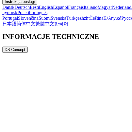
Instrukcja obsługi
Dansk
Deutsch
Eesti
English
Español
Français
Italiano
Magyar
Nederland
nynorsk
Polski
Português,
Portugal
Slovenčina
Suomi
Svenska
Türkçe
zh
zht
Čeština
Ελληνικά
Русс
日本語
简体中文
繁體中文
한국어
INFORMACJE TECHNICZNE
DS Concept