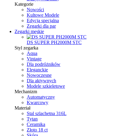
Kategorie
Nowości
Kultowe Modele
Edycja specjalna
Zegarki dla par
Zegarki męskie
DS SUPER PH2000M STC
Styl zegarka
Aqua
Vintage
Dla podróżników
Eleganckie
Nowoczesne
Dla aktywnych
Modele szkieletowe
Mechanizm
Automatyczny
Kwarcowy
Materiał
Stal szlachetna 316L
Tytan
Ceramika
Złoto 18 ct
Skóra