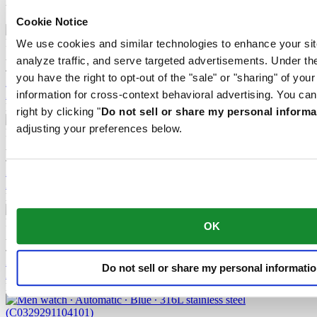
Cookie Notice
DS Action Diver 38mm Titanium
We use cookies and similar technologies to enhance your sit
Automatyczny,
⌀
38.0mm
analyze traffic, and serve targeted advertisements. Under
4 790 zł
you have the right to opt-out of the "sale" or "sharing" of you
Zarezerwuj w salonie
Znajdź sklep
information for cross-context behavioral advertising. You can
Nowy
right by clicking "
Do not sell or share my personal informa
adjusting your preferences below.
DS Action Diver 38mm Titanium
Automatyczny,
⌀
38.0mm
4 790 zł
Zarezerwuj w salonie
Znajdź sklep
Nowy
DS Action Diver 38mm Titanium
OK
Automatyczny,
⌀
38.0mm
4 790 zł
Zarezerwuj w salonie
Do not sell or share my personal informati
Znajdź sklep
Nowy