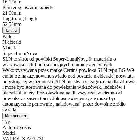
16.17mm
Pomiędzy uszami koperty
21.00mm
Lug-to-lug length
52.58mm
Tarcza
Kolor
Niebieski
Material
Super-LumiNova
SLN to skrót od powloki Super-LumiNova®, materialu o
wlasciwosciach fluorescencyjnych i luminescencyjnych.
Wykorzystywana przez marke Certina powloka SLN typu BG W9
emituje zmagazynowane swiatlo pod postacia niebieskiej poswiaty
polyskujacej w ciemnosci. SLN nie stwarza zagrozenia dla zdrowia
i moze byc stosowana do powlekania wskazówek, indeksów i
pierscieni lunety. Pozostawiona na dluzszy czas w ciemnosci
powloka z czasem traci zdolnosc swiecenia, ale moze byc
automatycznie ponownie ,,naladowana" przez dowolne zródlo
swiatla.
Mechanizm
Typ
Automatyczny
Model
VALJOUX A05.231