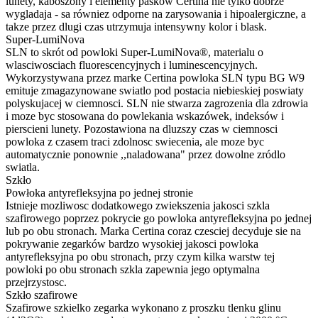
lunety, kaboszony i elementy pasków Certina nie tylko dobrze
wygladaja - sa równiez odporne na zarysowania i hipoalergiczne, a
takze przez dlugi czas utrzymuja intensywny kolor i blask.
Super-LumiNova
SLN to skrót od powloki Super-LumiNova®, materialu o
wlasciwosciach fluorescencyjnych i luminescencyjnych.
Wykorzystywana przez marke Certina powloka SLN typu BG W9
emituje zmagazynowane swiatlo pod postacia niebieskiej poswiaty
polyskujacej w ciemnosci. SLN nie stwarza zagrozenia dla zdrowia
i moze byc stosowana do powlekania wskazówek, indeksów i
pierscieni lunety. Pozostawiona na dluzszy czas w ciemnosci
powloka z czasem traci zdolnosc swiecenia, ale moze byc
automatycznie ponownie ,,naladowana" przez dowolne zródlo
swiatla.
Szkło
Powłoka antyrefleksyjna po jednej stronie
Istnieje mozliwosc dodatkowego zwiekszenia jakosci szkla
szafirowego poprzez pokrycie go powloka antyrefleksyjna po jednej
lub po obu stronach. Marka Certina coraz czesciej decyduje sie na
pokrywanie zegarków bardzo wysokiej jakosci powloka
antyrefleksyjna po obu stronach, przy czym kilka warstw tej
powloki po obu stronach szkla zapewnia jego optymalna
przejrzystosc.
Szkło szafirowe
Szafirowe szkielko zegarka wykonano z proszku tlenku glinu