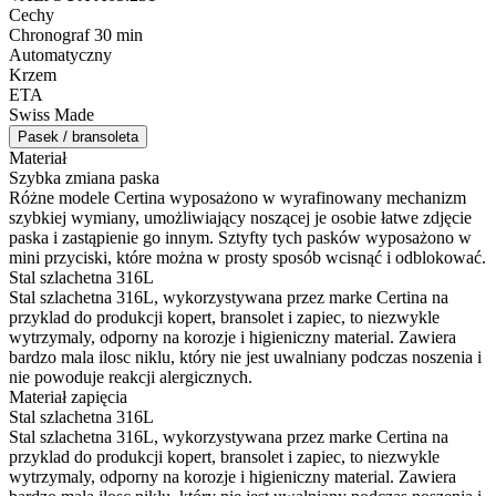
Cechy
Chronograf 30 min
Automatyczny
Krzem
ETA
Swiss Made
Pasek / bransoleta
Materiał
Szybka zmiana paska
Różne modele Certina wyposażono w wyrafinowany mechanizm
szybkiej wymiany, umożliwiający noszącej je osobie łatwe zdjęcie
paska i zastąpienie go innym. Sztyfty tych pasków wyposażono w
mini przyciski, które można w prosty sposób wcisnąć i odblokować.
Stal szlachetna 316L
Stal szlachetna 316L, wykorzystywana przez marke Certina na
przyklad do produkcji kopert, bransolet i zapiec, to niezwykle
wytrzymaly, odporny na korozje i higieniczny material. Zawiera
bardzo mala ilosc niklu, który nie jest uwalniany podczas noszenia i
nie powoduje reakcji alergicznych.
Materiał zapięcia
Stal szlachetna 316L
Stal szlachetna 316L, wykorzystywana przez marke Certina na
przyklad do produkcji kopert, bransolet i zapiec, to niezwykle
wytrzymaly, odporny na korozje i higieniczny material. Zawiera