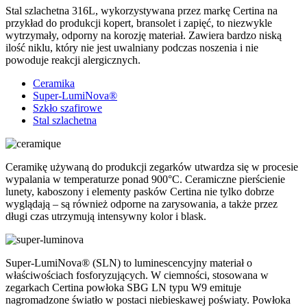
Stal szlachetna 316L, wykorzystywana przez markę Certina na
przykład do produkcji kopert, bransolet i zapięć, to niezwykle
wytrzymały, odporny na korozję materiał. Zawiera bardzo niską
ilość niklu, który nie jest uwalniany podczas noszenia i nie
powoduje reakcji alergicznych.
Ceramika
Super-LumiNova®
Szkło szafirowe
Stal szlachetna
Ceramikę używaną do produkcji zegarków utwardza się w procesie
wypalania w temperaturze ponad 900°C. Ceramiczne pierścienie
lunety, kaboszony i elementy pasków Certina nie tylko dobrze
wyglądają – są również odporne na zarysowania, a także przez
długi czas utrzymują intensywny kolor i blask.
Super-LumiNova® (SLN) to luminescencyjny materiał o
właściwościach fosforyzujących. W ciemności, stosowana w
zegarkach Certina powłoka SBG LN typu W9 emituje
nagromadzone światło w postaci niebieskawej poświaty. Powłoka