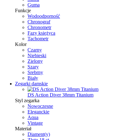
Guma
Funkcje
Wodoodporność
Chronograf
Chronometr
Fazy księżyca
Tachometr
Kolor
Czarny
Niebieski
Zielony
Szary
Srebrny
Biały
Zegarki damskie
DS Action Diver 38mm Titanium
Styl zegarka
Nowoczesne
Eleganckie
Aqua
Vintage
Materiał
Diament(y)
Złoto 18 ct