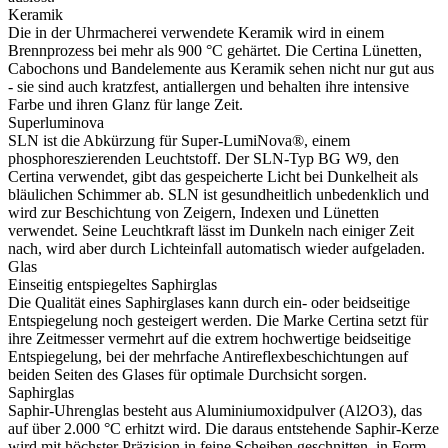
Keramik
Die in der Uhrmacherei verwendete Keramik wird in einem
Brennprozess bei mehr als 900 °C gehärtet. Die Certina Lünetten,
Cabochons und Bandelemente aus Keramik sehen nicht nur gut aus
- sie sind auch kratzfest, antiallergen und behalten ihre intensive
Farbe und ihren Glanz für lange Zeit.
Superluminova
SLN ist die Abkürzung für Super-LumiNova®, einem
phosphoreszierenden Leuchtstoff. Der SLN-Typ BG W9, den
Certina verwendet, gibt das gespeicherte Licht bei Dunkelheit als
bläulichen Schimmer ab. SLN ist gesundheitlich unbedenklich und
wird zur Beschichtung von Zeigern, Indexen und Lünetten
verwendet. Seine Leuchtkraft lässt im Dunkeln nach einiger Zeit
nach, wird aber durch Lichteinfall automatisch wieder aufgeladen.
Glas
Einseitig entspiegeltes Saphirglas
Die Qualität eines Saphirglases kann durch ein- oder beidseitige
Entspiegelung noch gesteigert werden. Die Marke Certina setzt für
ihre Zeitmesser vermehrt auf die extrem hochwertige beidseitige
Entspiegelung, bei der mehrfache Antireflexbeschichtungen auf
beiden Seiten des Glases für optimale Durchsicht sorgen.
Saphirglas
Saphir-Uhrenglas besteht aus Aluminiumoxidpulver (Al2O3), das
auf über 2.000 °C erhitzt wird. Die daraus entstehende Saphir-Kerze
wird mit höchster Präzision in feine Scheiben geschnitten, in Form