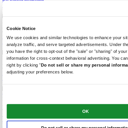
Bei händler reservieren
Filiale finden
Neu
DS Action Diver 38mm Titanium
Automatik,
⌀
38.0mm
Cookie Notice
€ 1.085,-
Bei händler reservieren
We use cookies and similar technologies to enhance your sit
Filiale finden
analyze traffic, and serve targeted advertisements. Under
Neu
you have the right to opt-out of the "sale" or "sharing" of you
DS Action Diver 38mm Titanium
information for cross-context behavioral advertising. You can
Automatik,
⌀
38.0mm
right by clicking "
Do not sell or share my personal informa
€ 1.085,-
adjusting your preferences below.
Bei händler reservieren
Filiale finden
Neu
DS Action GMT Powermatic 80
Automatik,
⌀
41.0mm
€ 1.195,-
OK
Bei händler reservieren
Filiale finden
Neu
Do not sell or share my personal informati