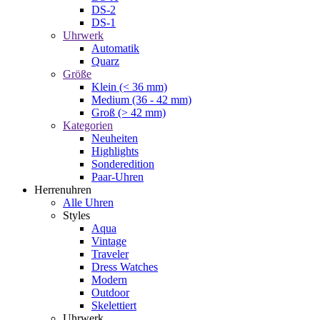
DS-2
DS-1
Uhrwerk
Automatik
Quarz
Größe
Klein (< 36 mm)
Medium (36 - 42 mm)
Groß (> 42 mm)
Kategorien
Neuheiten
Highlights
Sonderedition
Paar-Uhren
Herrenuhren
Alle Uhren
Styles
Aqua
Vintage
Traveler
Dress Watches
Modern
Outdoor
Skelettiert
Uhrwerk