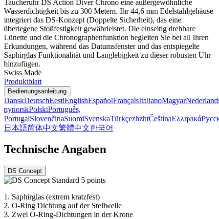
Taucheruhr DS Action Diver Chrono eine außergewöhnliche
Wasserdichtigkeit bis zu 300 Metern. Ihr 44,6 mm Edelstahlgehäuse
integriert das DS-Konzept (Doppelte Sicherheit), das eine
überlegene Stoßfestigkeit gewährleistet. Die einseitig drehbare
Lünette und die Chronographenfunktion begleiten Sie bei all Ihren
Erkundungen, während das Datumsfenster und das entspiegelte
Saphirglas Funktionalität und Langlebigkeit zu dieser robusten Uhr
hinzufügen.
Swiss Made
Produktblatt
Bedienungsanleitung
Dansk
Deutsch
Eesti
English
Español
Français
Italiano
Magyar
Nederland
nynorsk
Polski
Português,
Portugal
Slovenčina
Suomi
Svenska
Türkçe
zh
zht
Čeština
Ελληνικά
Русс
日本語
简体中文
繁體中文
한국어
Technische Angaben
DS Concept
1.
Saphirglas (extrem kratzfest)
2.
O-Ring Dichtung auf der Stellwelle
3.
Zwei O-Ring-Dichtungen in der Krone