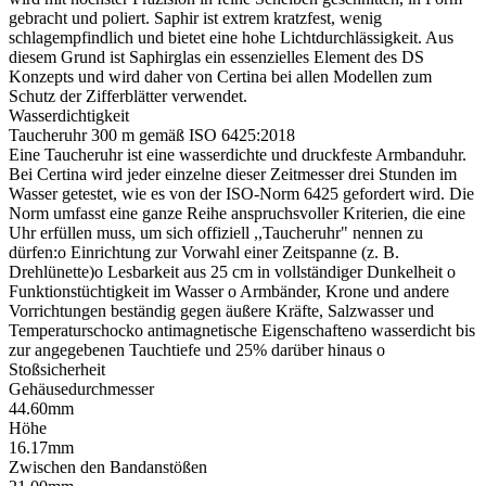
gebracht und poliert. Saphir ist extrem kratzfest, wenig
schlagempfindlich und bietet eine hohe Lichtdurchlässigkeit. Aus
diesem Grund ist Saphirglas ein essenzielles Element des DS
Konzepts und wird daher von Certina bei allen Modellen zum
Schutz der Zifferblätter verwendet.
Wasserdichtigkeit
Taucheruhr 300 m gemäß ISO 6425:2018
Eine Taucheruhr ist eine wasserdichte und druckfeste Armbanduhr.
Bei Certina wird jeder einzelne dieser Zeitmesser drei Stunden im
Wasser getestet, wie es von der ISO-Norm 6425 gefordert wird. Die
Norm umfasst eine ganze Reihe anspruchsvoller Kriterien, die eine
Uhr erfüllen muss, um sich offiziell ,,Taucheruhr" nennen zu
dürfen:o Einrichtung zur Vorwahl einer Zeitspanne (z. B.
Drehlünette)o Lesbarkeit aus 25 cm in vollständiger Dunkelheit o
Funktionstüchtigkeit im Wasser o Armbänder, Krone und andere
Vorrichtungen beständig gegen äußere Kräfte, Salzwasser und
Temperaturschocko antimagnetische Eigenschafteno wasserdicht bis
zur angegebenen Tauchtiefe und 25% darüber hinaus o
Stoßsicherheit
Gehäusedurchmesser
44.60mm
Höhe
16.17mm
Zwischen den Bandanstößen