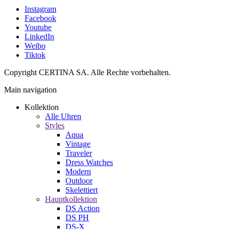
Instagram
Facebook
Youtube
LinkedIn
Weibo
Tiktok
Copyright CERTINA SA. Alle Rechte vorbehalten.
Main navigation
Kollektion
Alle Uhren
Styles
Aqua
Vintage
Traveler
Dress Watches
Modern
Outdoor
Skelettiert
Hauptkollektion
DS Action
DS PH
DS-X