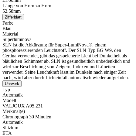
21.00mm
Länge von Horn zu Horn
52.58mm
Zifferblatt
Farbe
Blau
Material
Superluminova
SLN ist die Abkürzung für Super-LumiNova®, einem
phosphoreszierenden Leuchtstoff. Der SLN-Typ BG W9, den
Certina verwendet, gibt das gespeicherte Licht bei Dunkelheit als
bläulichen Schimmer ab. SLN ist gesundheitlich unbedenklich und
wird zur Beschichtung von Zeigern, Indexen und Lünetten
verwendet. Seine Leuchtkraft lässt im Dunkeln nach einiger Zeit
nach, wird aber durch Lichteinfall automatisch wieder aufgeladen.
Uhrwerk
Typ
Automatik
Modell
VALJOUX A05.231
Merkmal(e)
Chronograph 30 Minuten
Automatik
Silizium
ETA