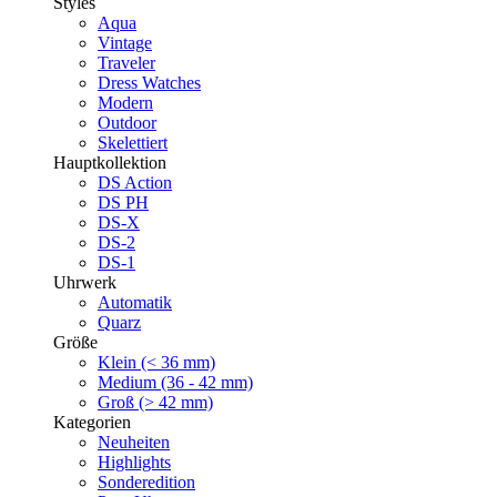
Styles
Aqua
Vintage
Traveler
Dress Watches
Modern
Outdoor
Skelettiert
Hauptkollektion
DS Action
DS PH
DS-X
DS-2
DS-1
Uhrwerk
Automatik
Quarz
Größe
Klein (< 36 mm)
Medium (36 - 42 mm)
Groß (> 42 mm)
Kategorien
Neuheiten
Highlights
Sonderedition