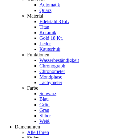
Automatik
Quarz
Material
Edelstahl 316L
Titan
Keramik
Gold 18 Kt.
Leder
Kautschuk
Funktionen
Wasserbeständigkeit
Chronograph
Chronometer
Mondphase
Tachymeter
Farbe
Schwarz
Blau
Grün
Grau
Silber
Weiß
Damenuhren
Alle Uhren
Styles