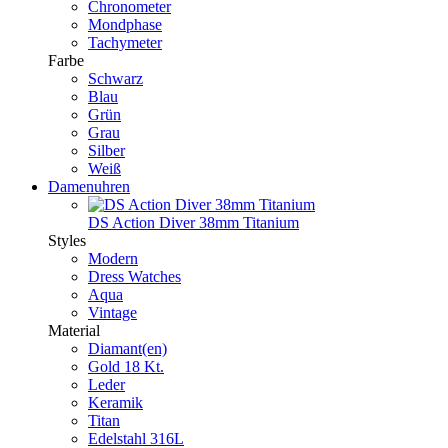
Chronometer
Mondphase
Tachymeter
Farbe
Schwarz
Blau
Grün
Grau
Silber
Weiß
Damenuhren
DS Action Diver 38mm Titanium
Styles
Modern
Dress Watches
Aqua
Vintage
Material
Diamant(en)
Gold 18 Kt.
Leder
Keramik
Titan
Edelstahl 316L