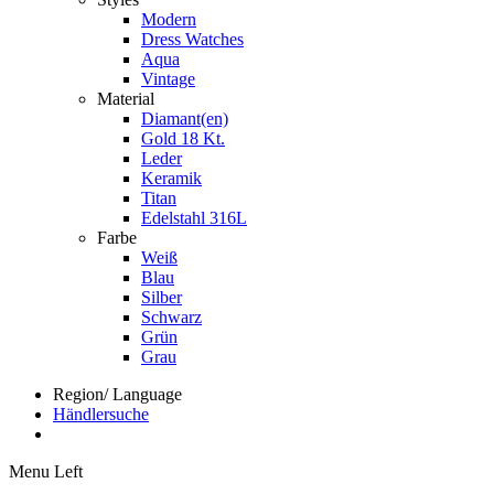
Modern
Dress Watches
Aqua
Vintage
Material
Diamant(en)
Gold 18 Kt.
Leder
Keramik
Titan
Edelstahl 316L
Farbe
Weiß
Blau
Silber
Schwarz
Grün
Grau
Region/ Language
Händlersuche
Menu Left