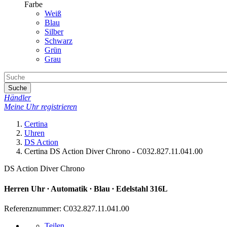
Farbe
Weiß
Blau
Silber
Schwarz
Grün
Grau
Suche
Händler
Meine Uhr registrieren
Certina
Uhren
DS Action
Certina DS Action Diver Chrono - C032.827.11.041.00
DS Action Diver Chrono
Herren Uhr ∙ Automatik ∙ Blau ∙ Edelstahl 316L
Referenznummer: C032.827.11.041.00
Teilen