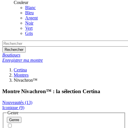
Couleur
Blanc
Bleu
Argent
Noir
Vert
Gris
Rechercher
Boutiques
Enregistrer ma montre
Certina
Montres
Nivachron™
Montre Nivachron™ : la sélection Certina
Nouveautés
(13)
Iconique
(9)
Genre
Genre