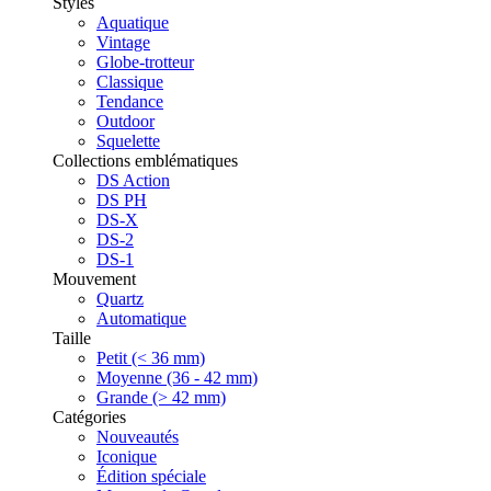
Styles
Aquatique
Vintage
Globe-trotteur
Classique
Tendance
Outdoor
Squelette
Collections emblématiques
DS Action
DS PH
DS-X
DS-2
DS-1
Mouvement
Quartz
Automatique
Taille
Petit (< 36 mm)
Moyenne (36 - 42 mm)
Grande (> 42 mm)
Catégories
Nouveautés
Iconique
Édition spéciale