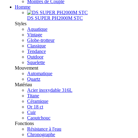
Montres de Couple
Homme
DS SUPER PH2000M STC
Styles
Aquatique
Vintage
Globe-trotteur
Classique
Tendance
Outdoor
Squelette
Mouvement
Automatique
Quartz
Matériau
Acier inoxydable 316L
Titane
Céramique
Or 18 ct
Cuir
Caoutchouc
Fonctions
Résistance à l'eau
Chronographe