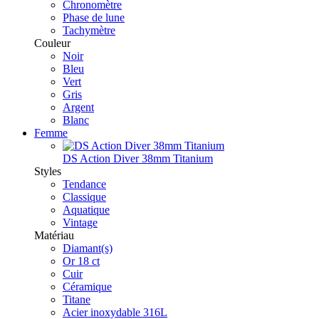
Chronomètre
Phase de lune
Tachymètre
Couleur
Noir
Bleu
Vert
Gris
Argent
Blanc
Femme
DS Action Diver 38mm Titanium
Styles
Tendance
Classique
Aquatique
Vintage
Matériau
Diamant(s)
Or 18 ct
Cuir
Céramique
Titane
Acier inoxydable 316L