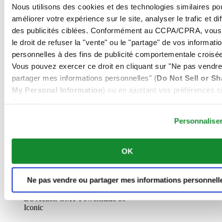
Nous utilisons des cookies et des technologies similaires po
améliorer votre expérience sur le site, analyser le trafic et di
des publicités ciblées. Conformément au CCPA/CPRA, vous
DS Action Diver 38mm Titanium
le droit de refuser la "vente" ou le "partage" de vos informati
Iconic
personnelles à des fins de publicité comportementale croisée
Montre Unisexe ∙ Automatique ∙ Gris ∙
Vous pouvez exercer ce droit en cliquant sur "Ne pas vendre
Titane
partager mes informations personnelles" (
Do Not Sell or Sh
My Personal Information
) ou en ajustant vos préférences ci
€ 1.095,00
dessous.
Acheter en ligne
Réserver dans une boutique
Personnalise
Trouver un point de vente
Nouveau
OK
Ne pas vendre ou partager mes informations personnell
DS Action GMT Powermatic 80
Iconic