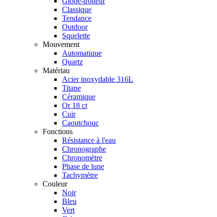
Globe-trotteur
Classique
Tendance
Outdoor
Squelette
Mouvement
Automatique
Quartz
Matériau
Acier inoxydable 316L
Titane
Céramique
Or 18 ct
Cuir
Caoutchouc
Fonctions
Résistance à l'eau
Chronographe
Chronomètre
Phase de lune
Tachymètre
Couleur
Noir
Bleu
Vert