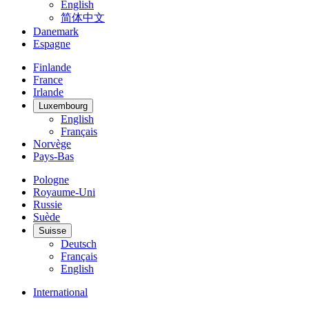
English
简体中文
Danemark
Espagne
Finlande
France
Irlande
Luxembourg
English
Français
Norvège
Pays-Bas
Pologne
Royaume-Uni
Russie
Suède
Suisse
Deutsch
Français
English
International