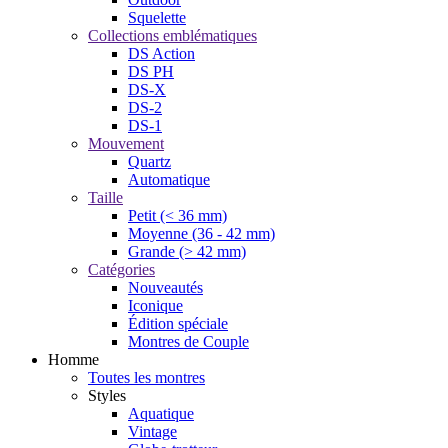
Squelette
Collections emblématiques
DS Action
DS PH
DS-X
DS-2
DS-1
Mouvement
Quartz
Automatique
Taille
Petit (< 36 mm)
Moyenne (36 - 42 mm)
Grande (> 42 mm)
Catégories
Nouveautés
Iconique
Édition spéciale
Montres de Couple
Homme
Toutes les montres
Styles
Aquatique
Vintage