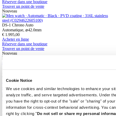
Réserver dans une boutique
Trouver un point de vente
Nouveau
DS-1 Chrono Auto
Automatique,
⌀
42.0mm
€ 1.995,00
Acheter en ligne
Réserver dans une boutique
Trouver un point de vente
Nouveau
DS-1 Big Date Powermatic 80
Automatique,
⌀
41.0mm
€ 935,00
Cookie Notice
Acheter en ligne
Réserver dans une boutique
We use cookies and similar technologies to enhance your sit
Trouver un point de vente
analyze traffic, and serve targeted advertisements. Under
you have the right to opt-out of the "sale" or "sharing" of you
DS-1 Day Date
information for cross-context behavioral advertising. You can
Automatique,
⌀
40.0mm
right by clicking "
Do not sell or share my personal informa
€ 860,00