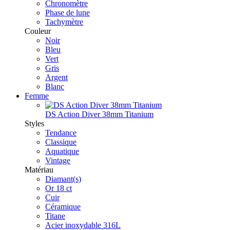
Chronomètre
Phase de lune
Tachymètre
Couleur
Noir
Bleu
Vert
Gris
Argent
Blanc
Femme
DS Action Diver 38mm Titanium
Styles
Tendance
Classique
Aquatique
Vintage
Matériau
Diamant(s)
Or 18 ct
Cuir
Céramique
Titane
Acier inoxydable 316L