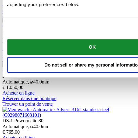
Acheter en ligne
adjusting your preferences below.
Réserver dans une boutique
Trouver un point de vente
DS-1 Skeleton
Automatique,
⌀
40.0mm
€ 1.100,00
OK
Acheter en ligne
Réserver dans une boutique
Trouver un point de vente
Do not sell or share my personal informati
DS-1 Skeleton
Automatique,
⌀
40.0mm
€ 1.050,00
Acheter en ligne
Réserver dans une boutique
Trouver un point de vente
DS-1 Powermatic 80
Automatique,
⌀
40.0mm
€ 765,00
Acheter en ligne