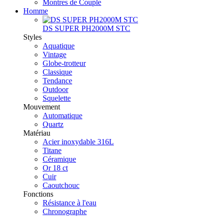
Montres de Couple
Homme
DS SUPER PH2000M STC
Styles
Aquatique
Vintage
Globe-trotteur
Classique
Tendance
Outdoor
Squelette
Mouvement
Automatique
Quartz
Matériau
Acier inoxydable 316L
Titane
Céramique
Or 18 ct
Cuir
Caoutchouc
Fonctions
Résistance à l'eau
Chronographe