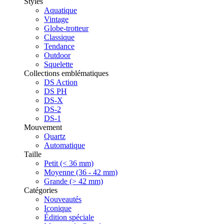
Styles
Aquatique
Vintage
Globe-trotteur
Classique
Tendance
Outdoor
Squelette
Collections emblématiques
DS Action
DS PH
DS-X
DS-2
DS-1
Mouvement
Quartz
Automatique
Taille
Petit (< 36 mm)
Moyenne (36 - 42 mm)
Grande (> 42 mm)
Catégories
Nouveautés
Iconique
Édition spéciale