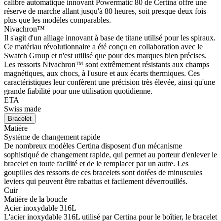
calibre automatique innovant Powermatic 80 de Certina offre une
réserve de marche allant jusqu'à 80 heures, soit presque deux fois
plus que les modèles comparables.
Nivachron™
Il s'agit d'un alliage innovant à base de titane utilisé pour les spiraux.
Ce matériau révolutionnaire a été conçu en collaboration avec le
Swatch Group et n'est utilisé que pour des marques bien précises.
Les ressorts Nivachron™ sont extrêmement résistants aux champs
magnétiques, aux chocs, à l'usure et aux écarts thermiques. Ces
caractéristiques leur confèrent une précision très élevée, ainsi qu'une
grande fiabilité pour une utilisation quotidienne.
ETA
Swiss made
Bracelet
Matière
Système de changement rapide
De nombreux modèles Certina disposent d'un mécanisme
sophistiqué de changement rapide, qui permet au porteur d'enlever le
bracelet en toute facilité et de le remplacer par un autre. Les
goupilles des ressorts de ces bracelets sont dotées de minuscules
leviers qui peuvent être rabattus et facilement déverrouillés.
Cuir
Matière de la boucle
Acier inoxydable 316L
L'acier inoxydable 316L utilisé par Certina pour le boîtier, le bracelet