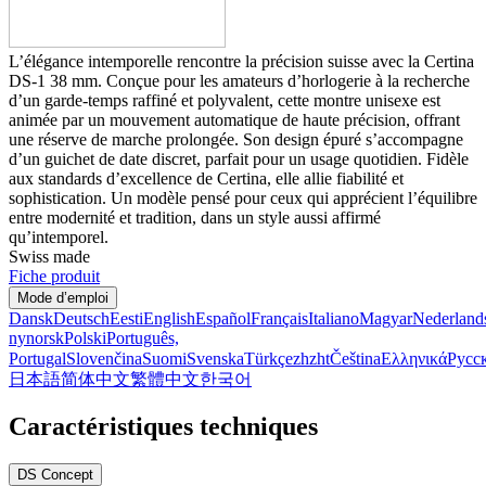
L’élégance intemporelle rencontre la précision suisse avec la Certina
DS-1 38 mm. Conçue pour les amateurs d’horlogerie à la recherche
d’un garde-temps raffiné et polyvalent, cette montre unisexe est
animée par un mouvement automatique de haute précision, offrant
une réserve de marche prolongée. Son design épuré s’accompagne
d’un guichet de date discret, parfait pour un usage quotidien. Fidèle
aux standards d’excellence de Certina, elle allie fiabilité et
sophistication. Un modèle pensé pour ceux qui apprécient l’équilibre
entre modernité et tradition, dans un style aussi affirmé
qu’intemporel.
Swiss made
Fiche produit
Mode d’emploi
Dansk
Deutsch
Eesti
English
Español
Français
Italiano
Magyar
Nederland
nynorsk
Polski
Português,
Portugal
Slovenčina
Suomi
Svenska
Türkçe
zh
zht
Čeština
Ελληνικά
Русс
日本語
简体中文
繁體中文
한국어
Caractéristiques techniques
DS Concept