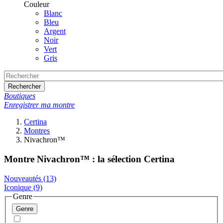
Couleur
Blanc
Bleu
Argent
Noir
Vert
Gris
Rechercher
Boutiques
Enregistrer ma montre
Certina
Montres
Nivachron™
Montre Nivachron™ : la sélection Certina
Nouveautés
(13)
Iconique
(9)
Genre
Genre