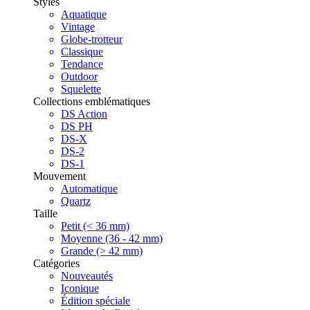
Styles
Aquatique
Vintage
Globe-trotteur
Classique
Tendance
Outdoor
Squelette
Collections emblématiques
DS Action
DS PH
DS-X
DS-2
DS-1
Mouvement
Automatique
Quartz
Taille
Petit (< 36 mm)
Moyenne (36 - 42 mm)
Grande (> 42 mm)
Catégories
Nouveautés
Iconique
Édition spéciale