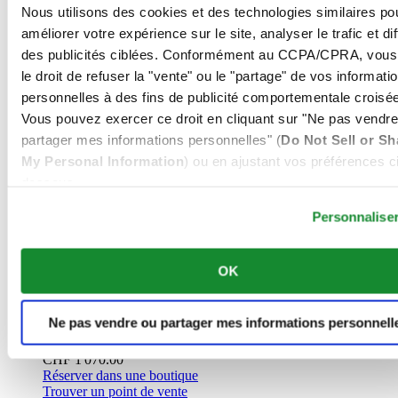
Nous utilisons des cookies et des technologies similaires po
Montre Unisexe ∙ Automatique ∙ Bleu ∙
améliorer votre expérience sur le site, analyser le trafic et di
Titane
des publicités ciblées. Conformément au CCPA/CPRA, vous
le droit de refuser la "vente" ou le "partage" de vos informati
CHF 925.00
personnelles à des fins de publicité comportementale croisée
Réserver dans une boutique
Trouver un point de vente
Vous pouvez exercer ce droit en cliquant sur "Ne pas vendre
Nouveau
partager mes informations personnelles" (
Do Not Sell or Sh
My Personal Information
) ou en ajustant vos préférences ci
dessous.
Personnalise
DS Action GMT Powermatic 80
Iconic
OK
Montre Homme ∙ Automatique ∙ Bleu
∙ Acier inoxydable 316L
Ne pas vendre ou partager mes informations personnell
CHF 1'070.00
Réserver dans une boutique
Trouver un point de vente