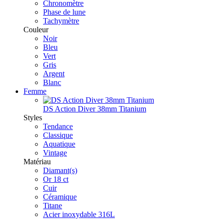
Chronomètre
Phase de lune
Tachymètre
Couleur
Noir
Bleu
Vert
Gris
Argent
Blanc
Femme
DS Action Diver 38mm Titanium
Styles
Tendance
Classique
Aquatique
Vintage
Matériau
Diamant(s)
Or 18 ct
Cuir
Céramique
Titane
Acier inoxydable 316L