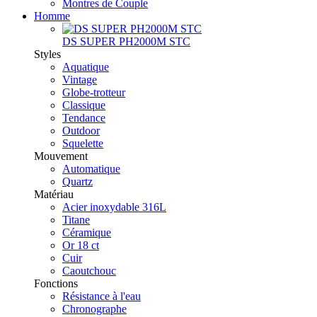
Montres de Couple
Homme
DS SUPER PH2000M STC
Styles
Aquatique
Vintage
Globe-trotteur
Classique
Tendance
Outdoor
Squelette
Mouvement
Automatique
Quartz
Matériau
Acier inoxydable 316L
Titane
Céramique
Or 18 ct
Cuir
Caoutchouc
Fonctions
Résistance à l'eau
Chronographe