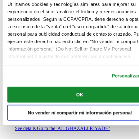
Arabia Saudí
Utilizamos cookies y tecnologías similares para mejorar su
00966 1 4032968
experiencia en el sitio, analizar el tráfico y ofrecer anuncios
Riyadh@al-ghazalisa.com
personalizados. Según la CCPA/CPRA, tiene derecho a opta
See details
Go to the 'AL-GHAZALI RIYADH'
la exclusión de la "venta" o el "uso compartido" de su inform
AL-GHAZALI RIYADH
personal para publicidad conductual de contexto cruzado. P
ejercer este derecho haciendo clic en "No vender ni comparti
Olaya
información personal" (Do Not Sell or Share My Personal
Riyadh
Information) o ajustando sus preferencias a continuación.
Arabia Saudí
00966 1 4561410
Riyadh@al-ghazalisa.com
See details
Go to the 'AL-GHAZALI RIYADH'
Personaliza
AL-GHAZALI RIYADH
OK
Olaya
Riyadh
Arabia Saudí
No vender ni compartir mi información personal
00966 1 4628858
Riyadh@al-ghazalisa.com
See details
Go to the 'AL-GHAZALI RIYADH'