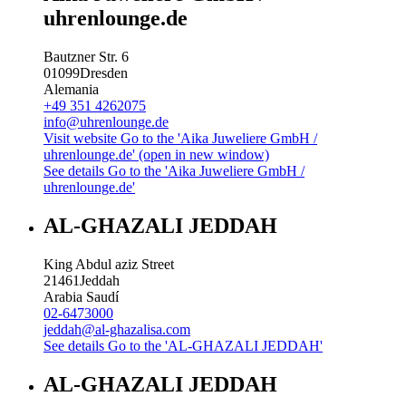
uhrenlounge.de
Bautzner Str. 6
01099
Dresden
Alemania
+49 351 4262075
info@uhrenlounge.de
Visit website
Go to the 'Aika Juweliere GmbH /
uhrenlounge.de' (open in new window)
See details
Go to the 'Aika Juweliere GmbH /
uhrenlounge.de'
AL-GHAZALI JEDDAH
King Abdul aziz Street
21461
Jeddah
Arabia Saudí
02-6473000
jeddah@al-ghazalisa.com
See details
Go to the 'AL-GHAZALI JEDDAH'
AL-GHAZALI JEDDAH