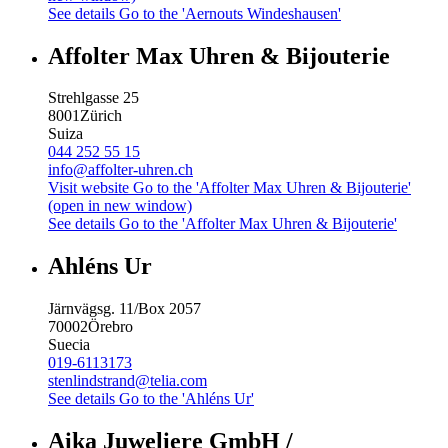
See details
Go to the 'Aernouts Windeshausen'
Affolter Max Uhren & Bijouterie
Strehlgasse 25
8001
Zürich
Suiza
044 252 55 15
info@affolter-uhren.ch
Visit website
Go to the 'Affolter Max Uhren & Bijouterie'
(open in new window)
See details
Go to the 'Affolter Max Uhren & Bijouterie'
Ahléns Ur
Järnvägsg. 11/Box 2057
70002
Örebro
Suecia
019-6113173
stenlindstrand@telia.com
See details
Go to the 'Ahléns Ur'
Aika Juweliere GmbH /