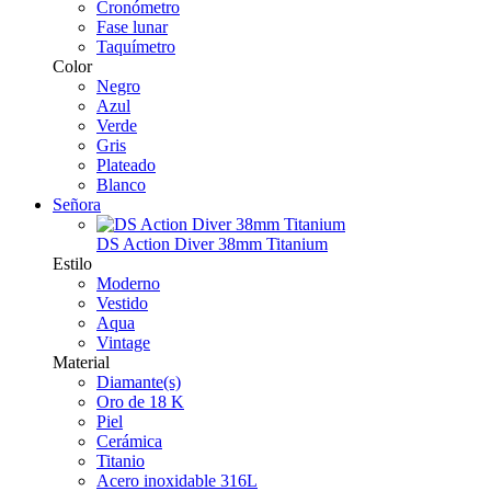
Cronómetro
Fase lunar
Taquímetro
Color
Negro
Azul
Verde
Gris
Plateado
Blanco
Señora
DS Action Diver 38mm Titanium
Estilo
Moderno
Vestido
Aqua
Vintage
Material
Diamante(s)
Oro de 18 K
Piel
Cerámica
Titanio
Acero inoxidable 316L