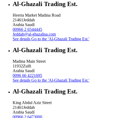
Al-Ghazali Trading Est.
Heerra Market Madina Road
21461
Jeddah
Arabia Saudí
00966 2 6544445
Jeddah@al-ghazalisa.com
See details
Go to the 'Al-Ghazali Trading Est.'
Al-Ghazali Trading Est.
Madina Main Street
11932
Zulfi
Arabia Saudí
0096 66 4221695
See details
Go to the 'Al-Ghazali Trading Est.'
Al-Ghazali Trading Est.
King Abdul Aziz Street
21461
Jeddah
Arabia Saudí
00966 2 6473000