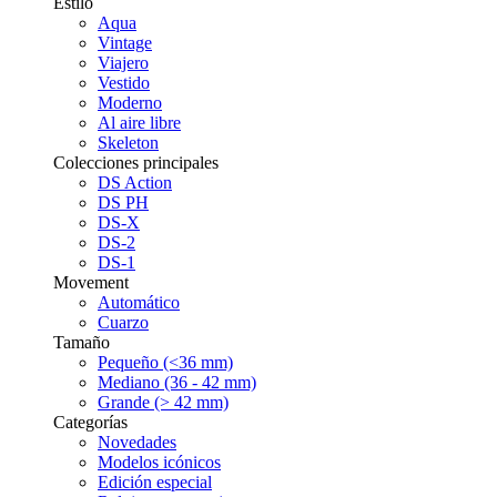
Estilo
Aqua
Vintage
Viajero
Vestido
Moderno
Al aire libre
Skeleton
Colecciones principales
DS Action
DS PH
DS-X
DS-2
DS-1
Movement
Automático
Cuarzo
Tamaño
Pequeño (<36 mm)
Mediano (36 - 42 mm)
Grande (> 42 mm)
Categorías
Novedades
Modelos icónicos
Edición especial