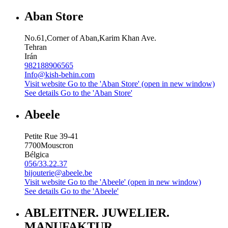
Aban Store
No.61,Corner of Aban,Karim Khan Ave.
Tehran
Irán
982188906565
Info@kish-behin.com
Visit website
Go to the 'Aban Store' (open in new window)
See details
Go to the 'Aban Store'
Abeele
Petite Rue 39-41
7700
Mouscron
Bélgica
056/33.22.37
bijouterie@abeele.be
Visit website
Go to the 'Abeele' (open in new window)
See details
Go to the 'Abeele'
ABLEITNER. JUWELIER.
MANUFAKTUR