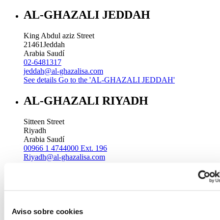
AL-GHAZALI JEDDAH
King Abdul aziz Street
21461
Jeddah
Arabia Saudí
02-6481317
jeddah@al-ghazalisa.com
See details
Go to the 'AL-GHAZALI JEDDAH'
AL-GHAZALI RIYADH
Sitteen Street
Riyadh
Arabia Saudí
00966 1 4744000 Ext. 196
Riyadh@al-ghazalisa.com
See details
Go to the 'AL-GHAZALI RIYADH'
AL-GHAZALI RIYADH
Batha
Aviso sobre cookies
Riyadh