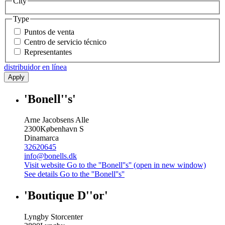
City
Type
Puntos de venta
Centro de servicio técnico
Representantes
distribuidor en línea
Apply
'Bonell''s'
Arne Jacobsens Alle
2300
København S
Dinamarca
32620645
info@bonells.dk
Visit website
Go to the ''Bonell''s'' (open in new window)
See details
Go to the ''Bonell''s''
'Boutique D''or'
Lyngby Storcenter