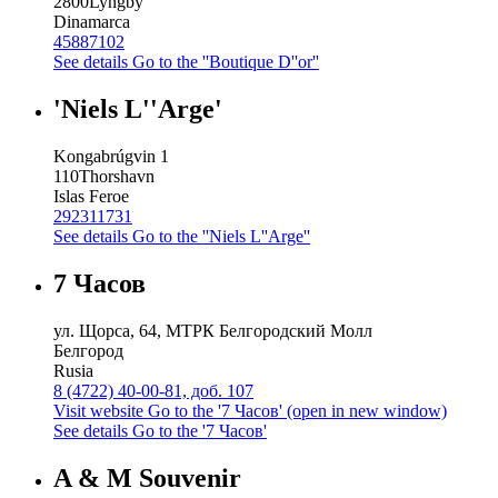
2800
Lyngby
Dinamarca
45887102
See details
Go to the ''Boutique D''or''
'Niels L''Arge'
Kongabrúgvin 1
110
Thorshavn
Islas Feroe
292311731
See details
Go to the ''Niels L''Arge''
7 Часов
ул. Щорса, 64, МТРК Белгородский Молл
Белгород
Rusia
8 (4722) 40-00-81, доб. 107
Visit website
Go to the '7 Часов' (open in new window)
See details
Go to the '7 Часов'
A & M Souvenir