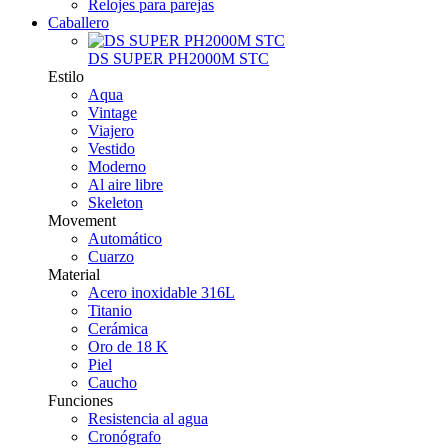
Relojes para parejas
Caballero
DS SUPER PH2000M STC
Estilo
Aqua
Vintage
Viajero
Vestido
Moderno
Al aire libre
Skeleton
Movement
Automático
Cuarzo
Material
Acero inoxidable 316L
Titanio
Cerámica
Oro de 18 K
Piel
Caucho
Funciones
Resistencia al agua
Cronógrafo