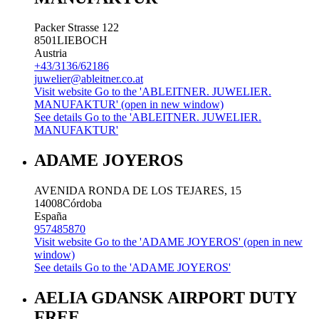
Packer Strasse 122
8501
LIEBOCH
Austria
+43/3136/62186
juwelier@ableitner.co.at
Visit website
Go to the 'ABLEITNER. JUWELIER.
MANUFAKTUR' (open in new window)
See details
Go to the 'ABLEITNER. JUWELIER.
MANUFAKTUR'
ADAME JOYEROS
AVENIDA RONDA DE LOS TEJARES, 15
14008
Córdoba
España
957485870
Visit website
Go to the 'ADAME JOYEROS' (open in new
window)
See details
Go to the 'ADAME JOYEROS'
AELIA GDANSK AIRPORT DUTY
FREE