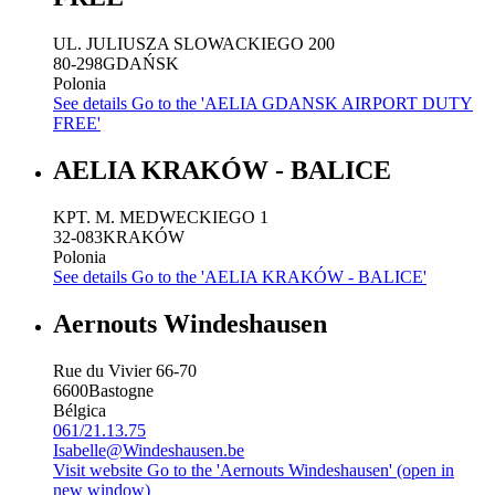
UL. JULIUSZA SLOWACKIEGO 200
80-298
GDAŃSK
Polonia
See details
Go to the 'AELIA GDANSK AIRPORT DUTY
FREE'
AELIA KRAKÓW - BALICE
KPT. M. MEDWECKIEGO 1
32-083
KRAKÓW
Polonia
See details
Go to the 'AELIA KRAKÓW - BALICE'
Aernouts Windeshausen
Rue du Vivier 66-70
6600
Bastogne
Bélgica
061/21.13.75
Isabelle@Windeshausen.be
Visit website
Go to the 'Aernouts Windeshausen' (open in
new window)