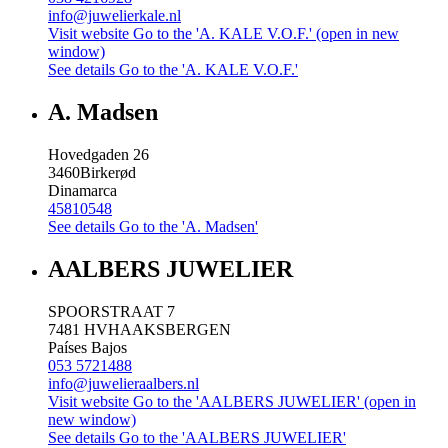
info@juwelierkale.nl
Visit website
Go to the 'A. KALE V.O.F.' (open in new
window)
See details
Go to the 'A. KALE V.O.F.'
A. Madsen
Hovedgaden 26
3460
Birkerød
Dinamarca
45810548
See details
Go to the 'A. Madsen'
AALBERS JUWELIER
SPOORSTRAAT 7
7481 HV
HAAKSBERGEN
Países Bajos
053 5721488
info@juwelieraalbers.nl
Visit website
Go to the 'AALBERS JUWELIER' (open in
new window)
See details
Go to the 'AALBERS JUWELIER'