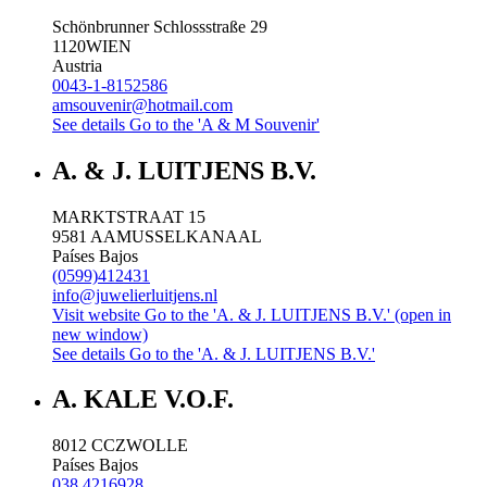
Schönbrunner Schlossstraße 29
1120
WIEN
Austria
0043-1-8152586
amsouvenir@hotmail.com
See details
Go to the 'A & M Souvenir'
A. & J. LUITJENS B.V.
MARKTSTRAAT 15
9581 AA
MUSSELKANAAL
Países Bajos
(0599)412431
info@juwelierluitjens.nl
Visit website
Go to the 'A. & J. LUITJENS B.V.' (open in
new window)
See details
Go to the 'A. & J. LUITJENS B.V.'
A. KALE V.O.F.
8012 CC
ZWOLLE
Países Bajos
038 4216928