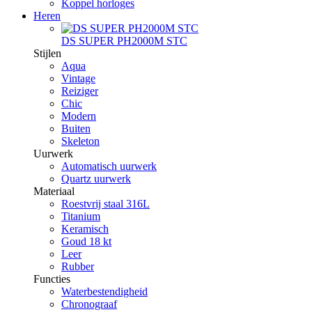
Koppel horloges
Heren
DS SUPER PH2000M STC
Stijlen
Aqua
Vintage
Reiziger
Chic
Modern
Buiten
Skeleton
Uurwerk
Automatisch uurwerk
Quartz uurwerk
Materiaal
Roestvrij staal 316L
Titanium
Keramisch
Goud 18 kt
Leer
Rubber
Functies
Waterbestendigheid
Chronograaf