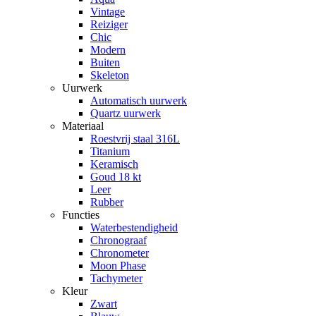
Vintage
Reiziger
Chic
Modern
Buiten
Skeleton
Uurwerk
Automatisch uurwerk
Quartz uurwerk
Materiaal
Roestvrij staal 316L
Titanium
Keramisch
Goud 18 kt
Leer
Rubber
Functies
Waterbestendigheid
Chronograaf
Chronometer
Moon Phase
Tachymeter
Kleur
Zwart