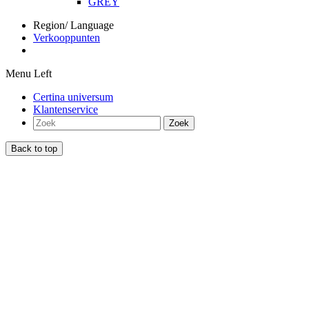
GREY
Region/ Language
Verkooppunten
Menu Left
Certina universum
Klantenservice
Zoek
Back to top