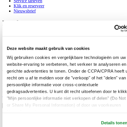
Service tarieven
Klik en reserveer
Nieuwsbrief
Legal
Gebruikersvoorwaarden
Privacyverklaring
Cookie meldingen
Deze website maakt gebruik van cookies
Contact
Verkoopvoorwaarden
Wij gebruiken cookies en vergelijkbare technologieën om uw
Herroeping van de overeenkomst
website-ervaring te verbeteren, het verkeer te analyseren en
gerichte advertenties te tonen. Onder de CCPA/CPRA heeft u
Word lid van de CERTINA club
recht om u af te melden voor de "verkoop" of het "delen" van
persoonlijke informatie voor cross-contextuele
Meld je aan en ontvang exclusieve aanbiedingen en
productrecensies
gedragsadvertenties. U kunt dit recht uitoefenen door te klik
Schrijf je in!
"Mijn persoonlijke informatie niet verkopen of delen" (Do Not 
Selecteer een land/regio
or Share My Personal Information) of door uw voorkeuren
Taalkeuze
hieronder aan te passen.
Austria
Belgium
Details tone
Dutch