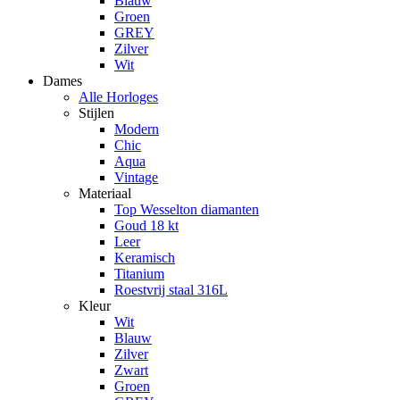
Blauw
Groen
GREY
Zilver
Wit
Dames
Alle Horloges
Stijlen
Modern
Chic
Aqua
Vintage
Materiaal
Top Wesselton diamanten
Goud 18 kt
Leer
Keramisch
Titanium
Roestvrij staal 316L
Kleur
Wit
Blauw
Zilver
Zwart
Groen