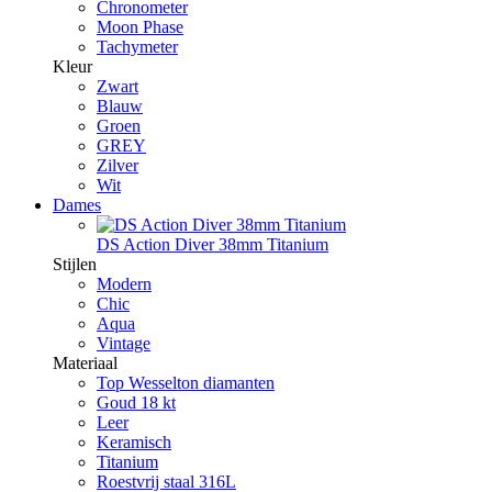
Chronometer
Moon Phase
Tachymeter
Kleur
Zwart
Blauw
Groen
GREY
Zilver
Wit
Dames
DS Action Diver 38mm Titanium
Stijlen
Modern
Chic
Aqua
Vintage
Materiaal
Top Wesselton diamanten
Goud 18 kt
Leer
Keramisch
Titanium
Roestvrij staal 316L