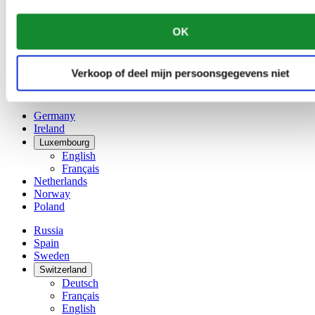
Français
China
OK
English
简体中文
Denmark
Verkoop of deel mijn persoonsgegevens niet
Finland
France
Germany
Ireland
Luxembourg
English
Français
Netherlands
Norway
Poland
Russia
Spain
Sweden
Switzerland
Deutsch
Français
English