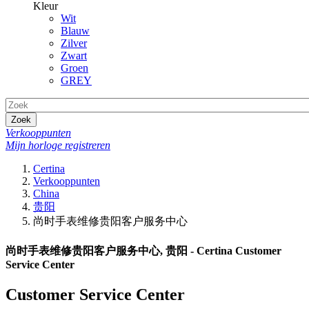
Kleur
Wit
Blauw
Zilver
Zwart
Groen
GREY
Zoek
Verkooppunten
Mijn horloge registreren
Certina
Verkooppunten
China
贵阳
尚时手表维修贵阳客户服务中心
尚时手表维修贵阳客户服务中心, 贵阳 - Certina Customer
Service Center
Customer Service Center