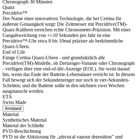
Chronograph 30 Minuten
Quarz
Precidrive™
Der Name einer innovativen Technologie, die bei Certina für
äußerste Genauigkeit sorgt: Die Zeitmesser mit Precidrive(TM)-
Quarz-Kalibern erreichen echte Chronometer-Präzision. Mit einer
Gangabweichung von +/-10 Sekunden pro Jahr ist eine
Precidrive™-Uhr etwa 8 bis 10mal präziser als herkömmliche
Quarz-Uhren.
End of Life
Einige Certina Quarz-Uhren - und grundsätzlich alle
Precidrive(TM)-Modelle, ob Dreizeiger-Variante oder Chronograph
- verfügen über eine end-of-life-Anzeige (EOL). Sie weist darauf
hin, wenn das Ende der Batterie-Lebensdauer erreicht ist: In diesem
Fall bewegt sich der Sekundenzeiger nur noch in vier-Sekunden-
Schritten, und die Batterie sollte in den nächsten zwei Wochen
ausgetauscht werden.
ETA
Swiss Made
Armband
Material
Synthetisches Material
Material der Schließe
PVD-Beschichtung
PVD ist die Abkürzung für ,,physical vapour deposition" und