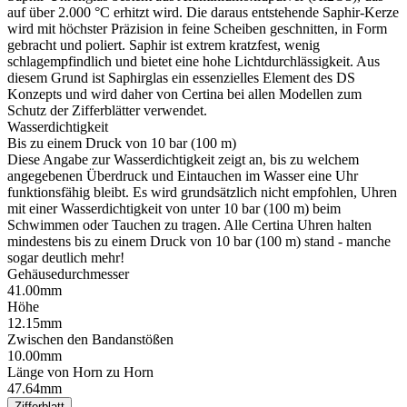
auf über 2.000 °C erhitzt wird. Die daraus entstehende Saphir-Kerze
wird mit höchster Präzision in feine Scheiben geschnitten, in Form
gebracht und poliert. Saphir ist extrem kratzfest, wenig
schlagempfindlich und bietet eine hohe Lichtdurchlässigkeit. Aus
diesem Grund ist Saphirglas ein essenzielles Element des DS
Konzepts und wird daher von Certina bei allen Modellen zum
Schutz der Zifferblätter verwendet.
Wasserdichtigkeit
Bis zu einem Druck von 10 bar (100 m)
Diese Angabe zur Wasserdichtigkeit zeigt an, bis zu welchem
angegebenen Überdruck und Eintauchen im Wasser eine Uhr
funktionsfähig bleibt. Es wird grundsätzlich nicht empfohlen, Uhren
mit einer Wasserdichtigkeit von unter 10 bar (100 m) beim
Schwimmen oder Tauchen zu tragen. Alle Certina Uhren halten
mindestens bis zu einem Druck von 10 bar (100 m) stand - manche
sogar deutlich mehr!
Gehäusedurchmesser
41.00mm
Höhe
12.15mm
Zwischen den Bandanstößen
10.00mm
Länge von Horn zu Horn
47.64mm
Zifferblatt