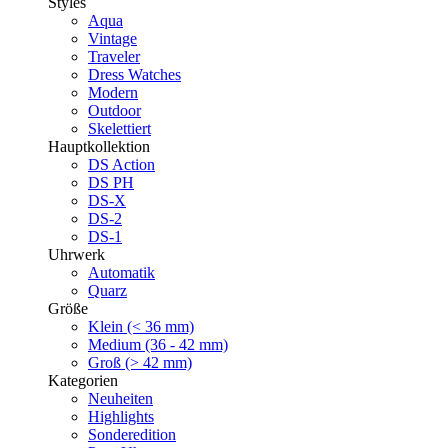
Styles
Aqua
Vintage
Traveler
Dress Watches
Modern
Outdoor
Skelettiert
Hauptkollektion
DS Action
DS PH
DS-X
DS-2
DS-1
Uhrwerk
Automatik
Quarz
Größe
Klein (< 36 mm)
Medium (36 - 42 mm)
Groß (> 42 mm)
Kategorien
Neuheiten
Highlights
Sonderedition