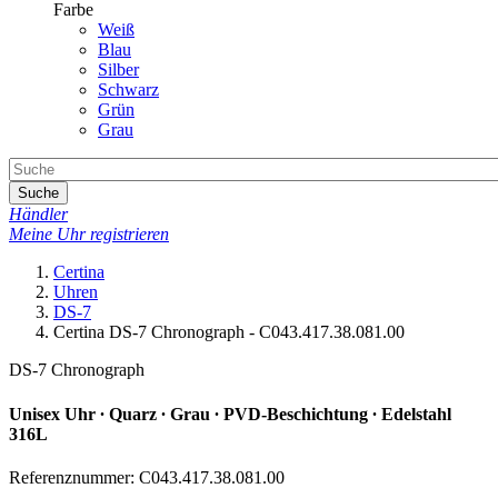
Farbe
Weiß
Blau
Silber
Schwarz
Grün
Grau
Suche
Händler
Meine Uhr registrieren
Certina
Uhren
DS-7
Certina DS-7 Chronograph - C043.417.38.081.00
DS-7 Chronograph
Unisex Uhr ∙ Quarz ∙ Grau ∙ PVD-Beschichtung ∙ Edelstahl
316L
Referenznummer: C043.417.38.081.00