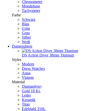
Chronometer
Mondphase
Tachymeter
Farbe
Schwarz
Blau
Grün
Grau
Silber
Weiß
Damenuhren
DS Action Diver 38mm Titanium
Styles
Modern
Dress Watches
Aqua
Vintage
Material
Diamant(en)
Gold 18 Kt.
Leder
Keramik
Titan
Edelstahl 316L