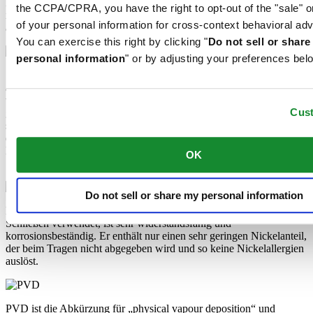
Zeigern, Indexen und Lünetten verwendet. Seine Leuchtkraft lässt
the CCPA/CPRA, you have the right to opt-out of the "sale" o
im Dunkeln nach einiger Zeit nach, wird aber durch Lichteinfall
of your personal information for cross-context behavioral adv
automatisch wieder aufgeladen.
You can exercise this right by clicking "
Do not sell or shar
personal information
" or by adjusting your preferences bel
Saphir-Uhrenglas besteht aus Aluminiumoxidpulver (Al2O3), das
auf über 2.000 °C erhitzt wird. Die daraus entstehende Saphir-Kerze
wird mit höchster Präzision in feine Scheiben geschnitten, in Form
Cus
gebracht und poliert. Saphir ist extrem kratzfest, wenig
schlagempfindlich und bietet eine hohe Lichtdurchlässigkeit. Aus
diesem Grund ist Saphirglas ein essenzielles Element des DS
Konzepts und wird daher von Certina bei allen Modellen zum
OK
Schutz der Zifferblätter verwendet.
Do not sell or share my personal information
Der Edelstahl 316L, den Certina etwa für Gehäuse, Armbänder und
Schließen verwendet, ist sehr widerstandsfähig und
korrosionsbeständig. Er enthält nur einen sehr geringen Nickelanteil,
der beim Tragen nicht abgegeben wird und so keine Nickelallergien
auslöst.
PVD ist die Abkürzung für „physical vapour deposition“ und