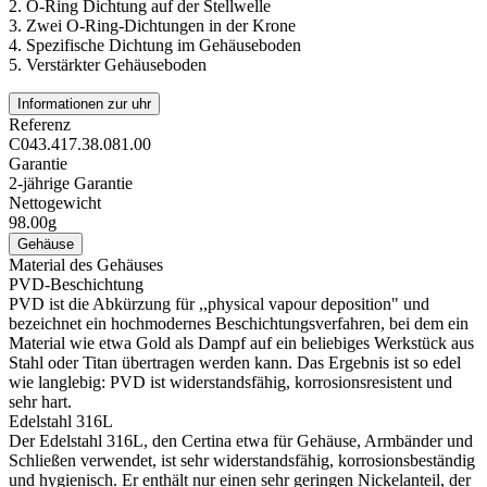
2.
O-Ring Dichtung auf der Stellwelle
3.
Zwei O-Ring-Dichtungen in der Krone
4.
Spezifische Dichtung im Gehäuseboden
5.
Verstärkter Gehäuseboden
Informationen zur uhr
Referenz
C043.417.38.081.00
Garantie
2-jährige Garantie
Nettogewicht
98.00g
Gehäuse
Material des Gehäuses
PVD-Beschichtung
PVD ist die Abkürzung für ,,physical vapour deposition" und
bezeichnet ein hochmodernes Beschichtungsverfahren, bei dem ein
Material wie etwa Gold als Dampf auf ein beliebiges Werkstück aus
Stahl oder Titan übertragen werden kann. Das Ergebnis ist so edel
wie langlebig: PVD ist widerstandsfähig, korrosionsresistent und
sehr hart.
Edelstahl 316L
Der Edelstahl 316L, den Certina etwa für Gehäuse, Armbänder und
Schließen verwendet, ist sehr widerstandsfähig, korrosionsbeständig
und hygienisch. Er enthält nur einen sehr geringen Nickelanteil, der