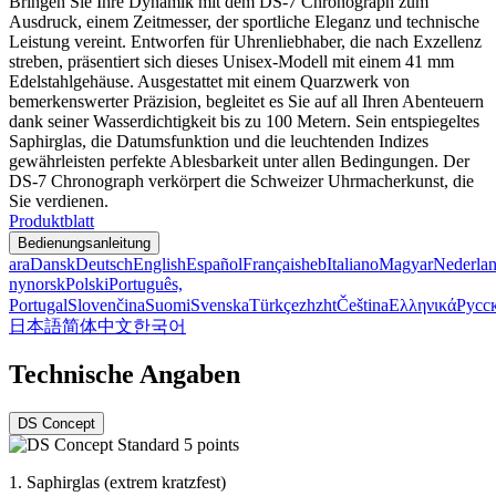
Bringen Sie Ihre Dynamik mit dem DS-7 Chronograph zum
Ausdruck, einem Zeitmesser, der sportliche Eleganz und technische
Leistung vereint. Entworfen für Uhrenliebhaber, die nach Exzellenz
streben, präsentiert sich dieses Unisex-Modell mit einem 41 mm
Edelstahlgehäuse. Ausgestattet mit einem Quarzwerk von
bemerkenswerter Präzision, begleitet es Sie auf all Ihren Abenteuern
dank seiner Wasserdichtigkeit bis zu 100 Metern. Sein entspiegeltes
Saphirglas, die Datumsfunktion und die leuchtenden Indizes
gewährleisten perfekte Ablesbarkeit unter allen Bedingungen. Der
DS-7 Chronograph verkörpert die Schweizer Uhrmacherkunst, die
Sie verdienen.
Produktblatt
Bedienungsanleitung
ara
Dansk
Deutsch
English
Español
Français
heb
Italiano
Magyar
Nederla
nynorsk
Polski
Português,
Portugal
Slovenčina
Suomi
Svenska
Türkçe
zh
zht
Čeština
Ελληνικά
Русс
日本語
简体中文
한국어
Technische Angaben
DS Concept
1.
Saphirglas (extrem kratzfest)