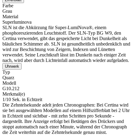
Farbe
Grau
Material
Superluminova
SLN ist die Abkürzung für Super-LumiNova®, einem
phosphoreszierenden Leuchtstoff. Der SLN-Typ BG W9, den
Certina verwendet, gibt das gespeicherte Licht bei Dunkelheit als
bläulichen Schimmer ab. SLN ist gesundheitlich unbedenklich und
wird zur Beschichtung von Zeigern, Indexen und Lünetten
verwendet. Seine Leuchtkraft lässt im Dunkeln nach einiger Zeit
nach, wird aber durch Lichteinfall automatisch wieder aufgeladen.
Uhrwerk
Typ
Quarz
Modell
G10.212
Merkmal(e)
1/10 Sek. in Echtzeit
Die Zehntelsekunde adelt jeden Chronographen: Bei Certina wird
sie bei ausgewählten Modellen auf einem Hilfszifferblatt bei 2 Uhr
in Echtzeit und sichtbar - mit zehn Schritten pro Sekunde -
dargestellt. Ihre Anzeige erfolgt bei Betätigen des Drückers und
stoppt automatisch nach einer Minute, während der Chronograph
die Zeit weiterhin auf die Zehntelsekunde genau misst.