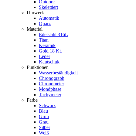
Outdoor
Skelettiert
Uhrwerk
Automatik
Quarz
Material
Edelstahl 316L
Titan
Keramik
Gold 18 Kt.
Leder
Kautschuk
Funktionen
Wasserbeständigkeit
Chronograph
Chronometer
Mondphase
Tachymeter
Farbe
Schwarz
Blau
Grün
Grau
Silber
Weiß