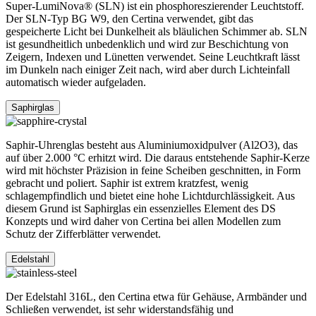
Super-LumiNova® (SLN) ist ein phosphoreszierender Leuchtstoff.
Der SLN-Typ BG W9, den Certina verwendet, gibt das
gespeicherte Licht bei Dunkelheit als bläulichen Schimmer ab. SLN
ist gesundheitlich unbedenklich und wird zur Beschichtung von
Zeigern, Indexen und Lünetten verwendet. Seine Leuchtkraft lässt
im Dunkeln nach einiger Zeit nach, wird aber durch Lichteinfall
automatisch wieder aufgeladen.
Saphirglas
Saphir-Uhrenglas besteht aus Aluminiumoxidpulver (Al2O3), das
auf über 2.000 °C erhitzt wird. Die daraus entstehende Saphir-Kerze
wird mit höchster Präzision in feine Scheiben geschnitten, in Form
gebracht und poliert. Saphir ist extrem kratzfest, wenig
schlagempfindlich und bietet eine hohe Lichtdurchlässigkeit. Aus
diesem Grund ist Saphirglas ein essenzielles Element des DS
Konzepts und wird daher von Certina bei allen Modellen zum
Schutz der Zifferblätter verwendet.
Edelstahl
Der Edelstahl 316L, den Certina etwa für Gehäuse, Armbänder und
Schließen verwendet, ist sehr widerstandsfähig und