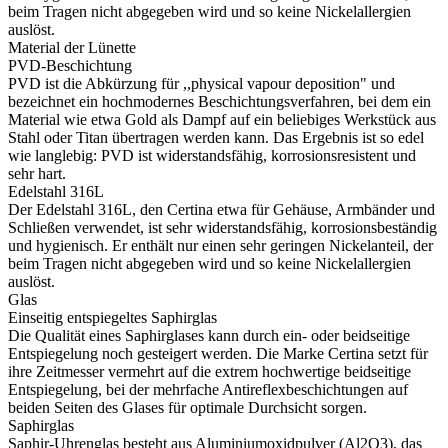
beim Tragen nicht abgegeben wird und so keine Nickelallergien
auslöst.
Material der Lünette
PVD-Beschichtung
PVD ist die Abkürzung für ,,physical vapour deposition" und
bezeichnet ein hochmodernes Beschichtungsverfahren, bei dem ein
Material wie etwa Gold als Dampf auf ein beliebiges Werkstück aus
Stahl oder Titan übertragen werden kann. Das Ergebnis ist so edel
wie langlebig: PVD ist widerstandsfähig, korrosionsresistent und
sehr hart.
Edelstahl 316L
Der Edelstahl 316L, den Certina etwa für Gehäuse, Armbänder und
Schließen verwendet, ist sehr widerstandsfähig, korrosionsbeständig
und hygienisch. Er enthält nur einen sehr geringen Nickelanteil, der
beim Tragen nicht abgegeben wird und so keine Nickelallergien
auslöst.
Glas
Einseitig entspiegeltes Saphirglas
Die Qualität eines Saphirglases kann durch ein- oder beidseitige
Entspiegelung noch gesteigert werden. Die Marke Certina setzt für
ihre Zeitmesser vermehrt auf die extrem hochwertige beidseitige
Entspiegelung, bei der mehrfache Antireflexbeschichtungen auf
beiden Seiten des Glases für optimale Durchsicht sorgen.
Saphirglas
Saphir-Uhrenglas besteht aus Aluminiumoxidpulver (Al2O3), das