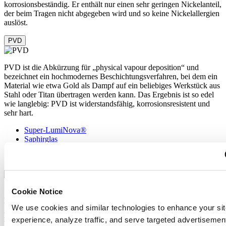
korrosionsbeständig. Er enthält nur einen sehr geringen Nickelanteil,
der beim Tragen nicht abgegeben wird und so keine Nickelallergien
auslöst.
PVD
PVD ist die Abkürzung für „physical vapour deposition“ und
bezeichnet ein hochmodernes Beschichtungsverfahren, bei dem ein
Material wie etwa Gold als Dampf auf ein beliebiges Werkstück aus
Stahl oder Titan übertragen werden kann. Das Ergebnis ist so edel
wie langlebig: PVD ist widerstandsfähig, korrosionsresistent und
sehr hart.
Super-LumiNova®
Saphirglas
Edelstahl
PVD
Super-LumiNova® (SLN) ist ein phosphoreszierender Leuchtstoff.
Cookie Notice
Der SLN-Typ BG W9, den Certina verwendet, gibt das
We use cookies and similar technologies to enhance your sit
gespeicherte Licht bei Dunkelheit als bläulichen Schimmer ab. SLN
ist gesundheitlich unbedenklich und wird zur Beschichtung von
experience, analyze traffic, and serve targeted advertisemen