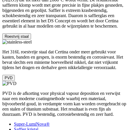
saffieren klomp wordt met grote precisie in fijne plakjes gesneden,
bijgesneden en gepolijst. Saffier is extreem krasbestendig,
schokbestendig en zeer transparant. Daarom is saffierglas een
essentieel element in het DS Concept en wordt het door Certina
gebruikt in al haar modellen om de wijzerplaten te beschermen.
Roestvrij staal
Het 316L roestvrije staal dat Certina onder meer gebruikt voor
kasten, banden en gespen, is enorm bestendig en corrosievast. Het
bevat slechts een minieme hoeveelheid nikkel, dat niet vrijkomt
tijdens het dragen en derhalve geen nikkelallergie veroorzaakt.
PVD
PVD is de afkorting voor physical vapour deposition en verwijst
naar een moderne coatingmethode waarbij een materiaal,
bijvoorbeeld goud, in verdampte vorm kan worden overgebracht op
een stalen of titanium substraat. Het resultaat is even fijn als
duurzaam. PVD is bestendig, corrosiebestendig en zeer hard.
Super-LumiNova®
Saffier kristal