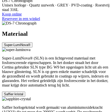
DS-7 Chronograph
Unisex horloge ∙ Quartz uurwerk ∙ GREY ∙ PVD-coating ∙ Roestvrij
staal 316L
Koop online
Reserveer in een winkel
Materiaal
Super-LumiNova®
Super-LumiNova® (SLN) is een lichtgevend materiaal met
fosforescerende eigenschappen. In het donker straalt het door
Certina gebruikte SLN type BG W9 het opgeslagen licht uit als een
blauwe glinstering. SLN is op geen enkele manier schadelijk voor
de gezondheid en wordt gebruikt in coatings op wijzers, indexen en
glasranden. Het verliest geleidelijk zijn fosforescentie in het donker,
maar krijgt deze automatisch terug bij licht.
Saffier kristal
Saffier horlogekristal wordt gemaakt van aluminiumoxidekracht
(Al2O3) die tot meer dan 2000°C wordt verhit. De resulterende