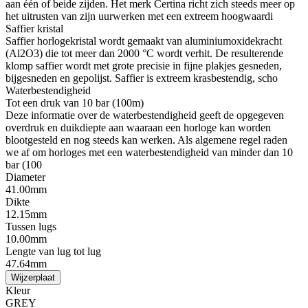
aan één of beide zijden. Het merk Certina richt zich steeds meer op
het uitrusten van zijn uurwerken met een extreem hoogwaardi
Saffier kristal
Saffier horlogekristal wordt gemaakt van aluminiumoxidekracht
(Al2O3) die tot meer dan 2000 °C wordt verhit. De resulterende
klomp saffier wordt met grote precisie in fijne plakjes gesneden,
bijgesneden en gepolijst. Saffier is extreem krasbestendig, scho
Waterbestendigheid
Tot een druk van 10 bar (100m)
Deze informatie over de waterbestendigheid geeft de opgegeven
overdruk en duikdiepte aan waaraan een horloge kan worden
blootgesteld en nog steeds kan werken. Als algemene regel raden
we af om horloges met een waterbestendigheid van minder dan 10
bar (100
Diameter
41.00mm
Dikte
12.15mm
Tussen lugs
10.00mm
Lengte van lug tot lug
47.64mm
Wijzerplaat
Kleur
GREY