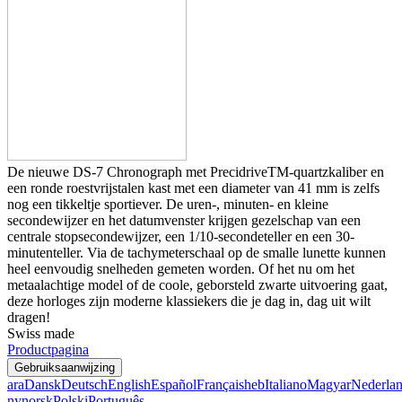
De nieuwe DS-7 Chronograph met PrecidriveTM-quartzkaliber en
een ronde roestvrijstalen kast met een diameter van 41 mm is zelfs
nog een tikkeltje sportiever. De uren-, minuten- en kleine
secondewijzer en het datumvenster krijgen gezelschap van een
centrale stopsecondewijzer, een 1/10-secondeteller en een 30-
minutenteller. Via de tachymeterschaal op de smalle lunette kunnen
heel eenvoudig snelheden gemeten worden. Of het nu om het
metaalachtige model of de coole, geborsteld zwarte uitvoering gaat,
deze horloges zijn moderne klassiekers die je dag in, dag uit wilt
dragen!
Swiss made
Productpagina
Gebruiksaanwijzing
ara
Dansk
Deutsch
English
Español
Français
heb
Italiano
Magyar
Nederla
nynorsk
Polski
Português,