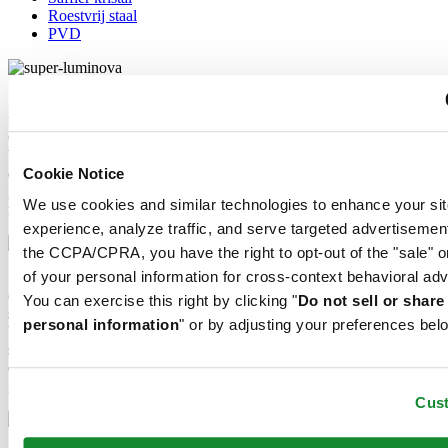
Roestvrij staal
PVD
Super-LumiNova® (SLN) is een lichtgevend materiaal met
fosforescerende eigenschappen. In het donker straalt het door
Certina gebruikte SLN type BG W9 het opgeslagen licht uit als een
blauwe glinstering. SLN is op geen enkele manier schadelijk voor
Cookie Notice
de gezondheid en wordt gebruikt in coatings op wijzers, indexen en
glasranden. Het verliest geleidelijk zijn fosforescentie in het donker,
We use cookies and similar technologies to enhance your sit
maar krijgt deze automatisch terug bij licht.
experience, analyze traffic, and serve targeted advertisemen
the CCPA/CPRA, you have the right to opt-out of the "sale" o
of your personal information for cross-context behavioral adv
Saffier horlogekristal wordt gemaakt van aluminiumoxidekracht
(Al2O3) die tot meer dan 2000°C wordt verhit. De resulterende
You can exercise this right by clicking "
Do not sell or shar
saffieren klomp wordt met grote precisie in fijne plakjes gesneden,
personal information
" or by adjusting your preferences bel
bijgesneden en gepolijst. Saffier is extreem krasbestendig,
schokbestendig en zeer transparant. Daarom is saffierglas een
essentieel element in het DS Concept en wordt het door Certina
gebruikt in al haar modellen om de wijzerplaten te beschermen.
Cus