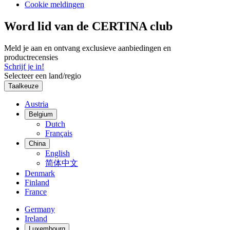
Cookie meldingen
Word lid van de CERTINA club
Meld je aan en ontvang exclusieve aanbiedingen en
productrecensies
Schrijf je in!
Selecteer een land/regio
Taalkeuze
Austria
Belgium
Dutch
Français
China
English
简体中文
Denmark
Finland
France
Germany
Ireland
Luxembourg