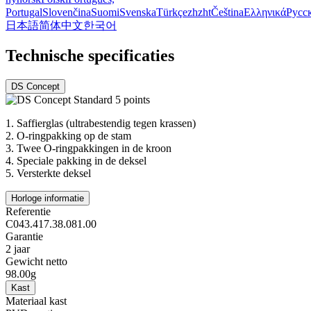
Portugal
Slovenčina
Suomi
Svenska
Türkçe
zh
zht
Čeština
Ελληνικά
Русс
日本語
简体中文
한국어
Technische specificaties
DS Concept
1.
Saffierglas (ultrabestendig tegen krassen)
2.
O-ringpakking op de stam
3.
Twee O-ringpakkingen in de kroon
4.
Speciale pakking in de deksel
5.
Versterkte deksel
Horloge informatie
Referentie
C043.417.38.081.00
Garantie
2 jaar
Gewicht netto
98.00g
Kast
Materiaal kast