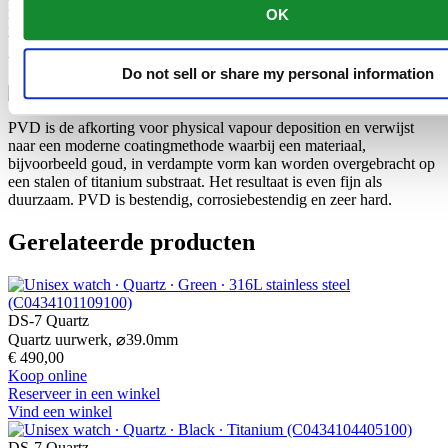
Het 316L roestvrije staal dat Certina onder meer gebruikt voor
OK
kasten, banden en gespen, is enorm bestendig en corrosievast. Het
bevat slechts een minieme hoeveelheid nikkel, dat niet vrijkomt
tijdens het dragen en derhalve geen nikkelallergie veroorzaakt.
Do not sell or share my personal information
PVD is de afkorting voor physical vapour deposition en verwijst
naar een moderne coatingmethode waarbij een materiaal,
bijvoorbeeld goud, in verdampte vorm kan worden overgebracht op
een stalen of titanium substraat. Het resultaat is even fijn als
duurzaam. PVD is bestendig, corrosiebestendig en zeer hard.
Gerelateerde producten
DS-7 Quartz
Quartz uurwerk,
⌀
39.0mm
€ 490,00
Koop online
Reserveer in een winkel
Vind een winkel
DS-7 Quartz