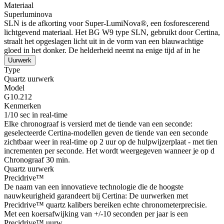
Materiaal
Superluminova
SLN is de afkorting voor Super-LumiNova®, een fosforescerend
lichtgevend materiaal. Het BG W9 type SLN, gebruikt door Certina,
straalt het opgeslagen licht uit in de vorm van een blauwachtige
gloed in het donker. De helderheid neemt na enige tijd af in he
Uurwerk
Type
Quartz uurwerk
Model
G10.212
Kenmerken
1/10 sec in real-time
Elke chronograaf is versierd met de tiende van een seconde:
geselecteerde Certina-modellen geven de tiende van een seconde
zichtbaar weer in real-time op 2 uur op de hulpwijzerplaat - met tien
incrementen per seconde. Het wordt weergegeven wanneer je op d
Chronograaf 30 min.
Quartz uurwerk
Precidrive™
De naam van een innovatieve technologie die de hoogste
nauwkeurigheid garandeert bij Certina: De uurwerken met
Precidrive™ quartz kalibers bereiken echte chronometerprecisie.
Met een koersafwijking van +/-10 seconden per jaar is een
Precidrive™ uurw