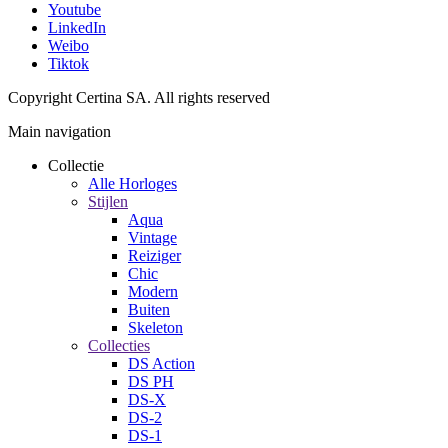
Youtube
LinkedIn
Weibo
Tiktok
Copyright Certina SA. All rights reserved
Main navigation
Collectie
Alle Horloges
Stijlen
Aqua
Vintage
Reiziger
Chic
Modern
Buiten
Skeleton
Collecties
DS Action
DS PH
DS-X
DS-2
DS-1