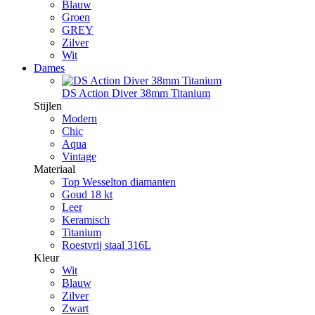
Blauw
Groen
GREY
Zilver
Wit
Dames
DS Action Diver 38mm Titanium
Stijlen
Modern
Chic
Aqua
Vintage
Materiaal
Top Wesselton diamanten
Goud 18 kt
Leer
Keramisch
Titanium
Roestvrij staal 316L
Kleur
Wit
Blauw
Zilver
Zwart