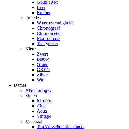
Goud 18 kt
Leer
Rubber
Functies
Waterbestendigheid
Chronograaf
Chronometer
Moon Phase
Tachymeter
Kleur
Zwart
Blauw
Groen
GREY
Zilver
Wit
Dames
Alle Horloges
Stijlen
Modern
Chic
Aqua
Vintage
Materiaal
Top Wesselton diamanten