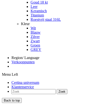
Goud 18 kt
Leer
Keramisch
Titanium
Roestvrij staal 316L
Kleur
Wit
Blauw
Zilver
Zwart
Groen
GREY
Region/ Language
Verkooppunten
Menu Left
Certina universum
Klantenservice
Zoek
Back to top