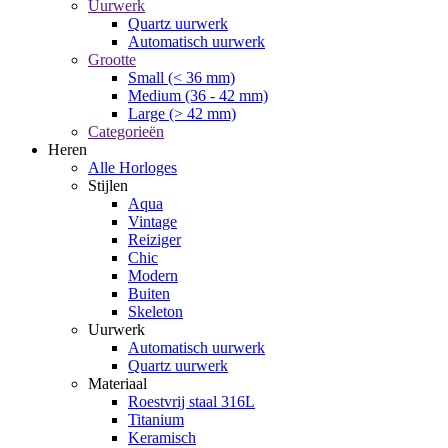
Uurwerk
Quartz uurwerk
Automatisch uurwerk
Grootte
Small (< 36 mm)
Medium (36 - 42 mm)
Large (> 42 mm)
Categorieën
Heren
Alle Horloges
Stijlen
Aqua
Vintage
Reiziger
Chic
Modern
Buiten
Skeleton
Uurwerk
Automatisch uurwerk
Quartz uurwerk
Materiaal
Roestvrij staal 316L
Titanium
Keramisch