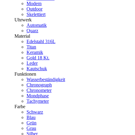
Modern
Outdoor
Skelettiert
Uhrwerk
Automatik
Quarz
Material
Edelstahl 316L
Titan
Keramik
Gold 18 Kt.
Leder
Kautschuk
Funktionen
Wasserbeständigkeit
Chronograph
Chronometer
Mondphase
Tachymeter
Farbe
Schwarz
Blau
Grün
Grau
Silber