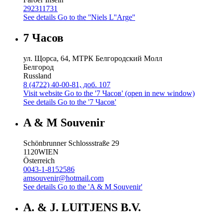
292311731
See details
Go to the ''Niels L''Arge''
7 Часов
ул. Щорса, 64, МТРК Белгородский Молл
Белгород
Russland
8 (4722) 40-00-81, доб. 107
Visit website
Go to the '7 Часов' (open in new window)
See details
Go to the '7 Часов'
A & M Souvenir
Schönbrunner Schlossstraße 29
1120
WIEN
Österreich
0043-1-8152586
amsouvenir@hotmail.com
See details
Go to the 'A & M Souvenir'
A. & J. LUITJENS B.V.