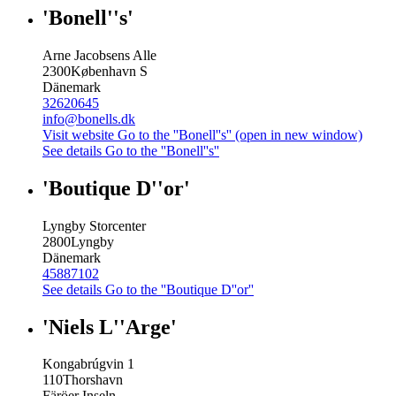
'Bonell''s'
Arne Jacobsens Alle
2300
København S
Dänemark
32620645
info@bonells.dk
Visit website
Go to the ''Bonell''s'' (open in new window)
See details
Go to the ''Bonell''s''
'Boutique D''or'
Lyngby Storcenter
2800
Lyngby
Dänemark
45887102
See details
Go to the ''Boutique D''or''
'Niels L''Arge'
Kongabrúgvin 1
110
Thorshavn
Färöer Inseln