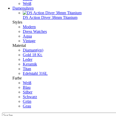
Weiß
Damenuhren
DS Action Diver 38mm Titanium
Styles
Modern
Dress Watches
Aqua
Vintage
Material
Diamant(en)
Gold 18 Kt.
Leder
Keramik
Titan
Edelstahl 316L
Farbe
Weiß
Blau
Silber
Schwarz
Grün
Grau