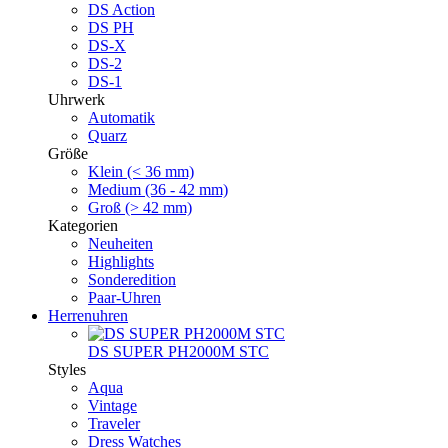
DS Action
DS PH
DS-X
DS-2
DS-1
Uhrwerk
Automatik
Quarz
Größe
Klein (< 36 mm)
Medium (36 - 42 mm)
Groß (> 42 mm)
Kategorien
Neuheiten
Highlights
Sonderedition
Paar-Uhren
Herrenuhren
DS SUPER PH2000M STC
Styles
Aqua
Vintage
Traveler
Dress Watches