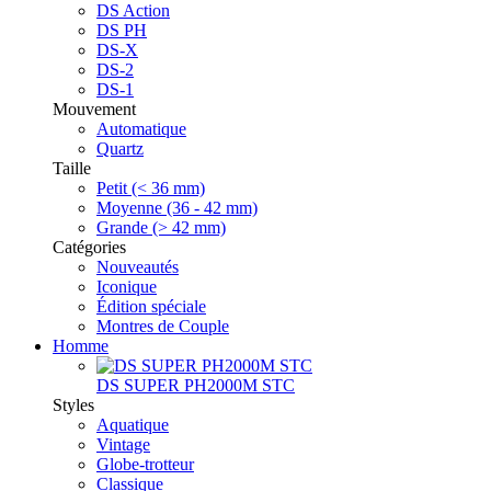
DS Action
DS PH
DS-X
DS-2
DS-1
Mouvement
Automatique
Quartz
Taille
Petit (< 36 mm)
Moyenne (36 - 42 mm)
Grande (> 42 mm)
Catégories
Nouveautés
Iconique
Édition spéciale
Montres de Couple
Homme
DS SUPER PH2000M STC
Styles
Aquatique
Vintage
Globe-trotteur
Classique