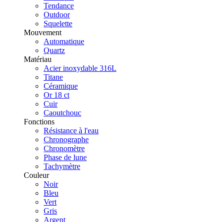
Tendance
Outdoor
Squelette
Mouvement
Automatique
Quartz
Matériau
Acier inoxydable 316L
Titane
Céramique
Or 18 ct
Cuir
Caoutchouc
Fonctions
Résistance à l'eau
Chronographe
Chronomètre
Phase de lune
Tachymètre
Couleur
Noir
Bleu
Vert
Gris
Argent