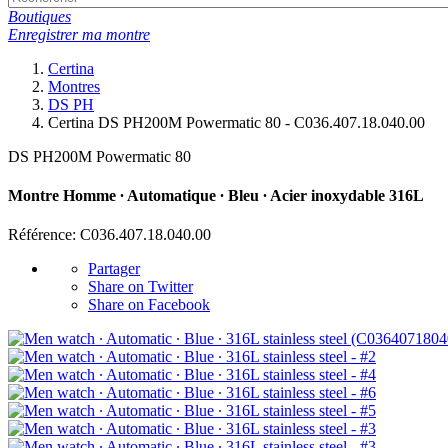
Boutiques
Enregistrer ma montre
Certina
Montres
DS PH
Certina DS PH200M Powermatic 80 - C036.407.18.040.00
DS PH200M Powermatic 80
Montre Homme ∙ Automatique ∙ Bleu ∙ Acier inoxydable 316L
Référence: C036.407.18.040.00
Partager
Share on Twitter
Share on Facebook