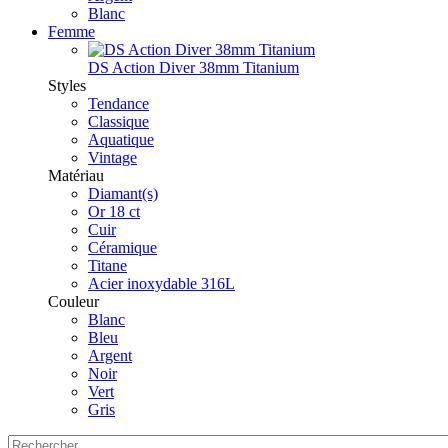
Blanc
Femme
DS Action Diver 38mm Titanium
Styles
Tendance
Classique
Aquatique
Vintage
Matériau
Diamant(s)
Or 18 ct
Cuir
Céramique
Titane
Acier inoxydable 316L
Couleur
Blanc
Bleu
Argent
Noir
Vert
Gris