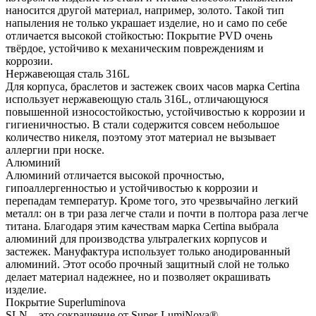
наносится другой материал, например, золото. Такой тип
напыления не только украшает изделие, но и само по себе
отличается высокой стойкостью: Покрытие PVD очень
твёрдое, устойчиво к механическим повреждениям и
коррозии.
Нержавеющая сталь 316L
Для корпуса, браслетов и застежек своих часов марка Certina
использует нержавеющую сталь 316L, отличающуюся
повышенной износостойкостью, устойчивостью к коррозии и
гигиеничностью. В стали содержится совсем небольшое
количество никеля, поэтому этот материал не вызывает
аллергии при носке.
Алюминий
Алюминий отличается высокой прочностью,
гипоаллергенностью и устойчивостью к коррозии и
перепадам температур. Кроме того, это чрезвычайно легкий
металл: он в три раза легче стали и почти в полтора раза легче
титана. Благодаря этим качествам марка Certina выбрала
алюминий для производства ультралегких корпусов и
застежек. Мануфактура использует только анодированный
алюминий. Этот особо прочный защитный слой не только
делает материал надежнее, но и позволяет окрашивать
изделие.
Покрытие Superluminova
SLN – это сокращение от Super-LumiNova®,