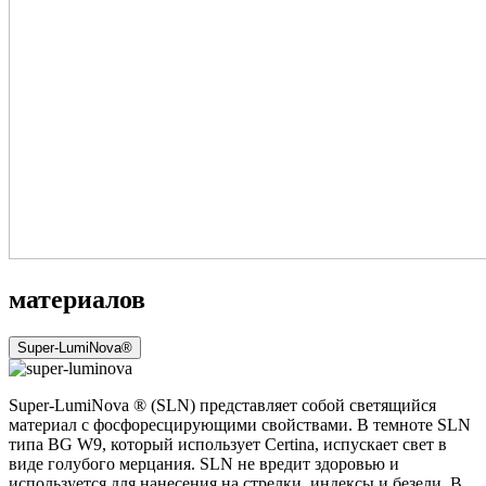
материалов
Super-LumiNova®
Super-LumiNova ® (SLN) представляет собой cветящийся
материал с фосфоресцирующими свойствами. В темноте SLN
типа BG W9, который использует Certina, испускает свет в
виде голубого мерцания. SLN не вредит здоровью и
используется для нанесения на стрелки, индексы и безели. В