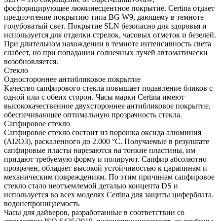
фосфорицирующее люминесцентное покрытие. Certina отдает
предпочтение покрытию типа BG W9, дающему в темноте
голубоватый свет. Покрытие SLN безопасно для здоровья и
используется для отделки стрелок, часовых отметок и безелей.
При длительном нахождении в темноте интенсивность света
слабеет, но при попадании солнечных лучей автоматически
возобновляется.
Стекло
Одностороннее антибликовое покрытие
Качество сапфирового стекла повышает подавление бликов с
одной или с обеих сторон. Часы марки Certina имеют
высококачественное двухстороннее антибликовое покрытие,
обеспечивающее оптимальную прозрачность стекла.
Сапфировое стекло
Сапфировое стекло состоит из порошка оксида алюминия
(Al2O3), раскаленного до 2.000 °C. Получаемые в результате
сапфировые пласты нарезаются на тонкие пластины, им
придают требуемую форму и полируют. Сапфир абсолютно
прозрачен, обладает высокой устойчивостью к царапинам и
механическим повреждениям. По этим причинам сапфировое
стекло стало неотъемлемой деталью концепта DS и
используется во всех моделях Certina для защиты циферблата.
водонепроницаемость
Часы для дайверов, разработанные в соответствии со