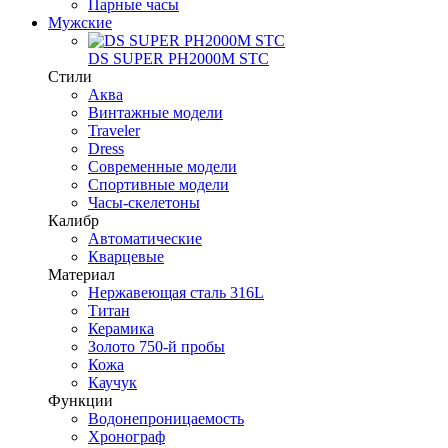
Парные часы
Мужские
DS SUPER PH2000M STC
Стили
Аква
Винтажные модели
Traveler
Dress
Современные модели
Спортивные модели
Часы-скелетоны
Калибр
Автоматические
Кварцевые
Материал
Нержавеющая сталь 316L
Титан
Керамика
Золото 750-й пробы
Кожа
Каучук
Функции
Водонепроницаемость
Хронограф