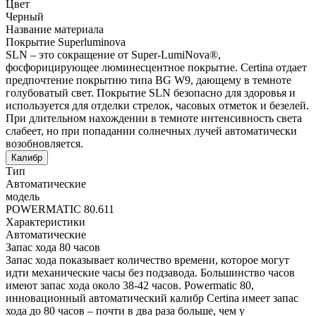
Цвет
Черный
Название материала
Покрытие Superluminova
SLN – это сокращение от Super-LumiNova®,
фосфорицирующее люминесцентное покрытие. Certina отдает
предпочтение покрытию типа BG W9, дающему в темноте
голубоватый свет. Покрытие SLN безопасно для здоровья и
используется для отделки стрелок, часовых отметок и безелей.
При длительном нахождении в темноте интенсивность света
слабеет, но при попадании солнечных лучей автоматически
возобновляется.
Калибр
Тип
Автоматические
модель
POWERMATIC 80.611
Характеристики
Автоматические
Запас хода 80 часов
Запас хода показывает количество времени, которое могут
идти механические часы без подзавода. Большинство часов
имеют запас хода около 38-42 часов. Powermatic 80,
инновационный автоматический калибр Certina имеет запас
хода до 80 часов – почти в два раза больше, чем у