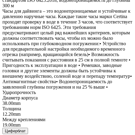
стандартом ISO 6425:2018, водонепроницаемость до глубины
300 м
Часы для дайвинга – это водонепроницаемые и устойчивые к
давлению наручные часы. Каждые такие часы марки Certina
проходят проверку в воде в течение 3 часов, что соответствует
требованиям норм ISO 6425. Эти требования
предусматривают целый ряд важнейших критериев, которым
должны соответствовать часы, чтобы их можно было
использовать при глубоководном погружении:• Устройство
для предварительной настройки необходимого временного
отрезка (например, вращающийся безель)• Возможность
считывать показания с расстояния в 25 см в полной темноте •
Пригодность к эксплуатации в воде • Ремешки, заводные
головки и другие элементы должны быть устойчивы к
внешнему воздействию, соленой воде и перепаду температур•
Антимагнитные свойства• Водонепроницаемость до
заявленной глубины погружения и на 25 % выше •
Ударопрочность
Диаметр корпуса
38.00mm
Толщина
12.20mm
Между креплениями
19.00mm
Циферблат