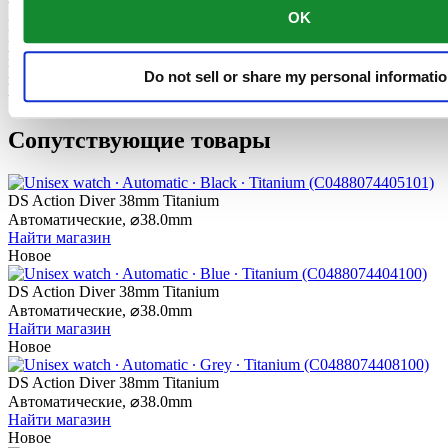
Часовой механизм этих часов оснащен пружиной баланса
OK
Nivachron™. Инновационный материал этой детали был
разработан для повышения устойчивости к воздействию
магнитных полей. Эта важная деталь вносит долгосрочный
Do not sell or share my personal informati
вклад в надежность, помехоустойчивость и точность хода
часов.
Сопутствующие товары
DS Action Diver 38mm Titanium
Автоматические,
⌀
38.0mm
Найти магазин
Новое
DS Action Diver 38mm Titanium
Автоматические,
⌀
38.0mm
Найти магазин
Новое
DS Action Diver 38mm Titanium
Автоматические,
⌀
38.0mm
Найти магазин
Новое