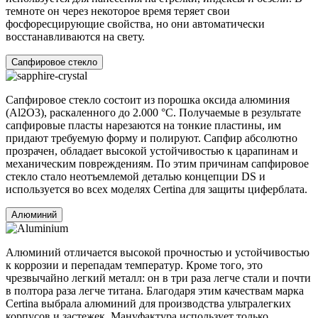
темноте он через некоторое время теряет свои
фосфоресцирующие свойства, но они автоматически
восстанавливаются на свету.
Сапфировое стекло
Сапфировое стекло состоит из порошка оксида алюминия
(Al2O3), раскаленного до 2.000 °C. Получаемые в результате
сапфировые пласты нарезаются на тонкие пластины, им
придают требуемую форму и полируют. Сапфир абсолютно
прозрачен, обладает высокой устойчивостью к царапинам и
механическим повреждениям. По этим причинам сапфировое
стекло стало неотъемлемой деталью концепции DS и
используется во всех моделях Certina для защиты циферблата.
Алюминий
Алюминий отличается высокой прочностью и устойчивостью
к коррозии и перепадам температур. Кроме того, это
чрезвычайно легкий металл: он в три раза легче стали и почти
в полтора раза легче титана. Благодаря этим качествам марка
Certina выбрала алюминий для производства ультралегких
корпусов и застежек. Мануфактура использует только