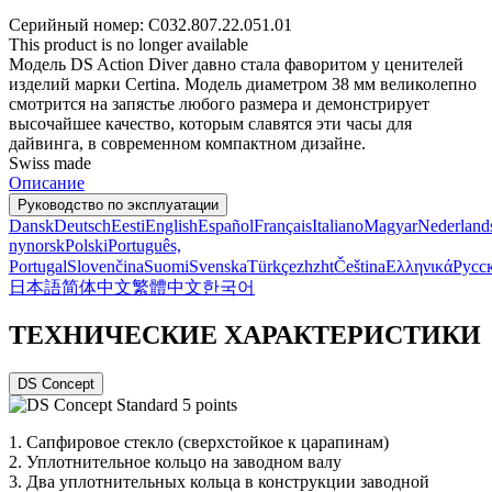
Серийный номер: C032.807.22.051.01
This product is no longer available
Модель DS Action Diver давно стала фаворитом у ценителей
изделий марки Certina. Модель диаметром 38 мм великолепно
смотрится на запястье любого размера и демонстрирует
высочайшее качество, которым славятся эти часы для
дайвинга, в современном компактном дизайне.
Swiss made
Описание
Руководство по эксплуатации
Dansk
Deutsch
Eesti
English
Español
Français
Italiano
Magyar
Nederland
nynorsk
Polski
Português,
Portugal
Slovenčina
Suomi
Svenska
Türkçe
zh
zht
Čeština
Ελληνικά
Русс
日本語
简体中文
繁體中文
한국어
ТЕХНИЧЕСКИЕ ХАРАКТЕРИСТИКИ
DS Concept
1.
Сапфировое стекло (сверхстойкое к царапинам)
2.
Уплотнительное кольцо на заводном валу
3.
Два уплотнительных кольца в конструкции заводной