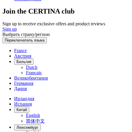
Join the CERTINA club
Sign up to receive exclusive offers and product reviews
Sign up
Выбрать страну/регион
Переключатель языка
France
Австрия
Бельгия
Dutch
Français
Великобритания
Германия
Дания
Ирландия
Испания
Китай
English
简体中文
Люксембург