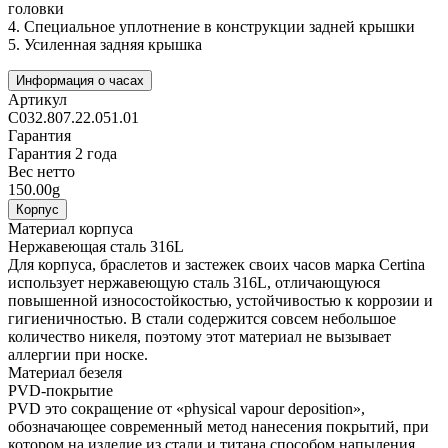
головки
4.
Специальное уплотнение в конструкции задней крышки
5.
Усиленная задняя крышка
Информация о часах
Артикул
C032.807.22.051.01
Гарантия
Гарантия 2 года
Вес нетто
150.00g
Корпус
Материал корпуса
Нержавеющая сталь 316L
Для корпуса, браслетов и застежек своих часов марка Certina
использует нержавеющую сталь 316L, отличающуюся
повышенной износостойкостью, устойчивостью к коррозии и
гигиеничностью. В стали содержится совсем небольшое
количество никеля, поэтому этот материал не вызывает
аллергии при носке.
Материал безеля
PVD-покрытие
PVD это сокращение от «physical vapour deposition»,
обозначающее современный метод нанесения покрытий, при
котором на изделие из стали и титана способом напыления