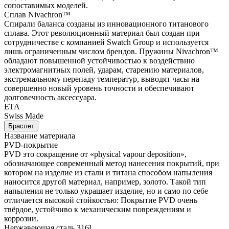
сопоставимых моделей.
Сплав Nivachron™
Спирали баланса созданы из инновационного титанового
сплава. Этот революционный материал был создан при
сотрудничестве с компанией Swatch Group и используется
лишь ограниченным числом брендов. Пружины Nivachron™
обладают повышенной устойчивостью к воздействию
электромагнитных полей, ударам, старению материалов,
экстремальному перепаду температур, выводят часы на
совершенно новый уровень точности и обеспечивают
долговечность аксессуара.
ETA
Swiss Made
Браслет
Название материала
PVD-покрытие
PVD это сокращение от «physical vapour deposition»,
обозначающее современный метод нанесения покрытий, при
котором на изделие из стали и титана способом напыления
наносится другой материал, например, золото. Такой тип
напыления не только украшает изделие, но и само по себе
отличается высокой стойкостью: Покрытие PVD очень
твёрдое, устойчиво к механическим повреждениям и
коррозии.
Нержавеющая сталь 316L