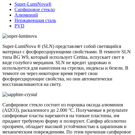
Super-LumiNova®
Сапфировое стекло
Алюминий
Нержавеющая сталь
PVD
Super-LumiNova ® (SLN) представляет собой cветящийся
материал с фосфоресцирующими свойствами. В темноте SLN
типа BG W9, который использует Certina, испускает свет в
виде голубого мерцания. SLN не вредит здоровью и
используется для нанесения на стрелки, индексы и безели. В
темноте он через некоторое время теряет свои
фосфоресцирующие свойства, но они автоматически
восстанавливаются на свету.
Сапфировое стекло состоит из порошка оксида алюминия
(Al2O3), раскаленного до 2.000 °C. Получаемые в результате
сапфировые пласты нарезаются на тонкие пластины, им
придают требуемую форму и полируют. Сапфир абсолютно
прозрачен, обладает высокой устойчивостью к царапинам и
механическим повреждениям. По этим причинам сапфировое