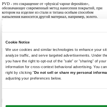
PVD - это сокращение от «physical vapour deposition»,
обозначающее современный метод нанесения покрытий, при
котором на изделие из стали и титана особым способом
напыления наносится другой материал, например, золото.
Такой тип напыления не только украшает изделие, но и
обладает высокой стойкостью. Покрытие PVD очень твердое,
устойчиво к механическим повреждениям и коррозии.
Особенности
Cookie Notice
We use cookies and similar technologies to enhance your sit
Пружина баланса Nivachron™
analyze traffic, and serve targeted advertisements. Under
you have the right to opt-out of the "sale" or "sharing" of you
Часовой механизм этих часов оснащен пружиной баланса
information for cross-context behavioral advertising. You can
Nivachron™. Инновационный материал этой детали был
разработан для повышения устойчивости к воздействию
right by clicking "
Do not sell or share my personal informa
магнитных полей. Эта важная деталь вносит долгосрочный
adjusting your preferences below.
вклад в надежность, помехоустойчивость и точность хода
часов.
Пружина баланса Nivachron™