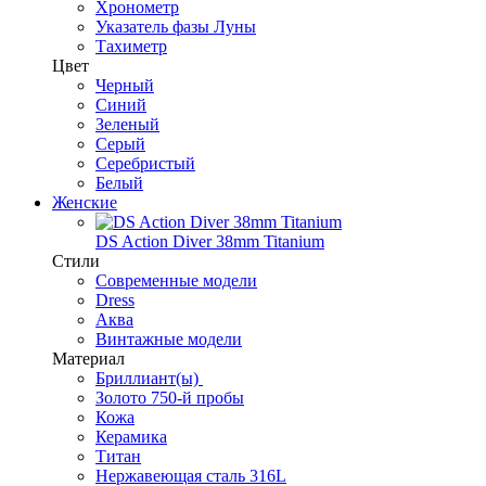
Хронометр
Указатель фазы Луны
Тахиметр
Цвет
Черный
Синий
Зеленый
Серый
Серебристый
Белый
Женские
DS Action Diver 38mm Titanium
Стили
Современные модели
Dress
Аква
Винтажные модели
Материал
Бриллиант(ы)
Золото 750-й пробы
Кожа
Керамика
Титан
Нержавеющая сталь 316L