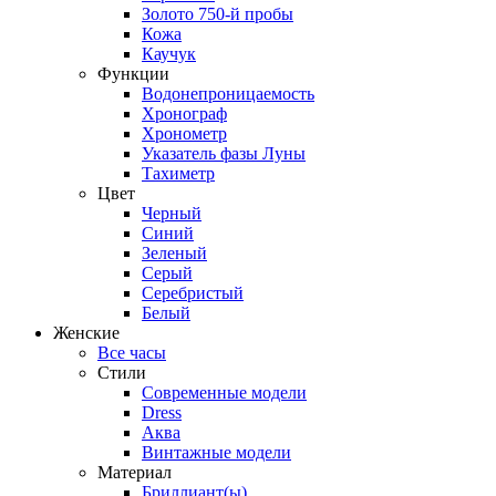
Золото 750-й пробы
Кожа
Каучук
Функции
Водонепроницаемость
Хронограф
Хронометр
Указатель фазы Луны
Тахиметр
Цвет
Черный
Синий
Зеленый
Серый
Серебристый
Белый
Женские
Все часы
Стили
Современные модели
Dress
Аква
Винтажные модели
Материал
Бриллиант(ы)