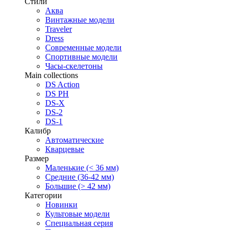
Стили
Аква
Винтажные модели
Traveler
Dress
Современные модели
Спортивные модели
Часы-скелетоны
Main collections
DS Action
DS PH
DS-X
DS-2
DS-1
Калибр
Автоматические
Кварцевые
Размер
Маленькие (< 36 мм)
Средние (36-42 мм)
Большие (> 42 мм)
Категории
Новинки
Культовые модели
Специальная серия