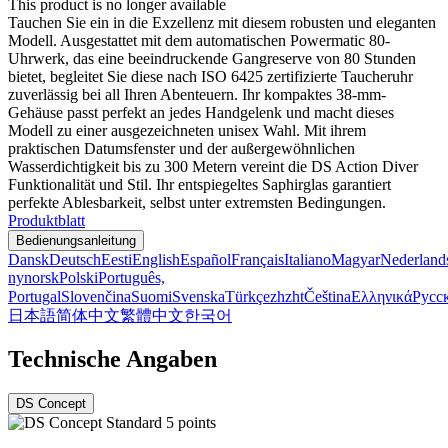
This product is no longer available
Tauchen Sie ein in die Exzellenz mit diesem robusten und eleganten
Modell. Ausgestattet mit dem automatischen Powermatic 80-
Uhrwerk, das eine beeindruckende Gangreserve von 80 Stunden
bietet, begleitet Sie diese nach ISO 6425 zertifizierte Taucheruhr
zuverlässig bei all Ihren Abenteuern. Ihr kompaktes 38-mm-
Gehäuse passt perfekt an jedes Handgelenk und macht dieses
Modell zu einer ausgezeichneten unisex Wahl. Mit ihrem
praktischen Datumsfenster und der außergewöhnlichen
Wasserdichtigkeit bis zu 300 Metern vereint die DS Action Diver
Funktionalität und Stil. Ihr entspiegeltes Saphirglas garantiert
perfekte Ablesbarkeit, selbst unter extremsten Bedingungen.
Produktblatt
Bedienungsanleitung
Dansk
Deutsch
Eesti
English
Español
Français
Italiano
Magyar
Nederland
nynorsk
Polski
Português,
Portugal
Slovenčina
Suomi
Svenska
Türkçe
zh
zht
Čeština
Ελληνικά
Русс
日本語
简体中文
繁體中文
한국어
Technische Angaben
DS Concept