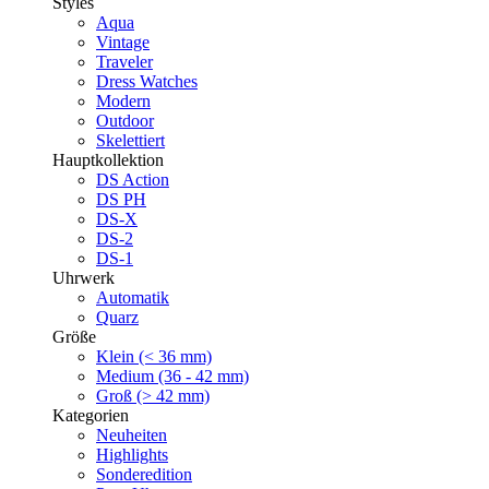
Styles
Aqua
Vintage
Traveler
Dress Watches
Modern
Outdoor
Skelettiert
Hauptkollektion
DS Action
DS PH
DS-X
DS-2
DS-1
Uhrwerk
Automatik
Quarz
Größe
Klein (< 36 mm)
Medium (36 - 42 mm)
Groß (> 42 mm)
Kategorien
Neuheiten
Highlights
Sonderedition