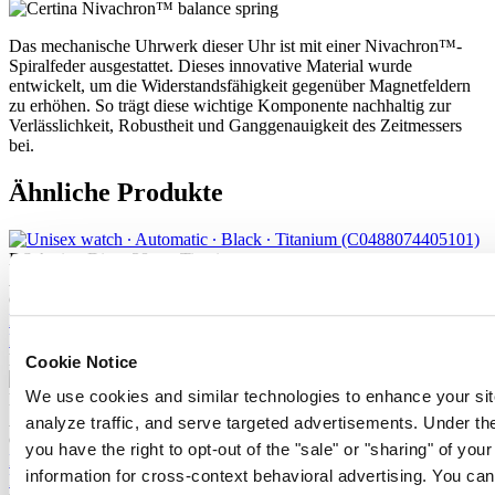
Das mechanische Uhrwerk dieser Uhr ist mit einer Nivachron™-
Spiralfeder ausgestattet. Dieses innovative Material wurde
entwickelt, um die Widerstandsfähigkeit gegenüber Magnetfeldern
zu erhöhen. So trägt diese wichtige Komponente nachhaltig zur
Verlässlichkeit, Robustheit und Ganggenauigkeit des Zeitmessers
bei.
Ähnliche Produkte
DS Action Diver 38mm Titanium
Automatik,
⌀
38.0mm
CHF 925.00
Bei händler reservieren
Filiale finden
Neu
Cookie Notice
We use cookies and similar technologies to enhance your sit
DS Action Diver 38mm Titanium
Automatik,
⌀
38.0mm
analyze traffic, and serve targeted advertisements. Under
CHF 925.00
you have the right to opt-out of the "sale" or "sharing" of you
Bei händler reservieren
information for cross-context behavioral advertising. You can
Filiale finden