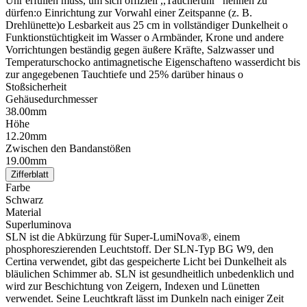
Uhr erfüllen muss, um sich offiziell ,,Taucheruhr" nennen zu
dürfen:o Einrichtung zur Vorwahl einer Zeitspanne (z. B.
Drehlünette)o Lesbarkeit aus 25 cm in vollständiger Dunkelheit o
Funktionstüchtigkeit im Wasser o Armbänder, Krone und andere
Vorrichtungen beständig gegen äußere Kräfte, Salzwasser und
Temperaturschocko antimagnetische Eigenschafteno wasserdicht bis
zur angegebenen Tauchtiefe und 25% darüber hinaus o
Stoßsicherheit
Gehäusedurchmesser
38.00mm
Höhe
12.20mm
Zwischen den Bandanstößen
19.00mm
Zifferblatt
Farbe
Schwarz
Material
Superluminova
SLN ist die Abkürzung für Super-LumiNova®, einem
phosphoreszierenden Leuchtstoff. Der SLN-Typ BG W9, den
Certina verwendet, gibt das gespeicherte Licht bei Dunkelheit als
bläulichen Schimmer ab. SLN ist gesundheitlich unbedenklich und
wird zur Beschichtung von Zeigern, Indexen und Lünetten
verwendet. Seine Leuchtkraft lässt im Dunkeln nach einiger Zeit