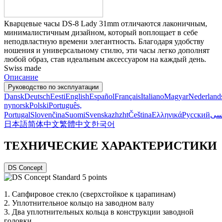
Кварцевые часы DS-8 Lady 31mm отличаются лаконичным,
минималистичным дизайном, который воплощает в себе
неподвластную времени элегантность. Благодаря удобству
ношения и универсальному стилю, эти часы легко дополнят
любой образ, став идеальным аксессуаром на каждый день.
Swiss made
Описание
Руководство по эксплуатации
Dansk
Deutsch
Eesti
English
Español
Français
Italiano
Magyar
Nederland
nynorsk
Polski
Português,
Portugal
Slovenčina
Suomi
Svenska
zh
zht
Čeština
Ελληνικά
Русский
فا
日本語
简体中文
繁體中文
한국어
ТЕХНИЧЕСКИЕ ХАРАКТЕРИСТИКИ
DS Concept
1.
Сапфировое стекло (сверхстойкое к царапинам)
2.
Уплотнительное кольцо на заводном валу
3.
Два уплотнительных кольца в конструкции заводной
головки