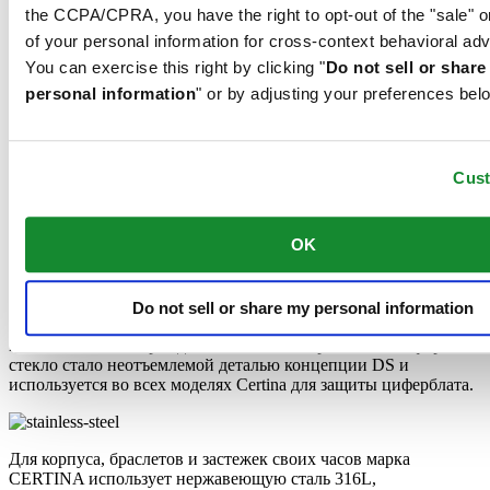
the CCPA/CPRA, you have the right to opt-out of the "sale" o
Для корпуса, браслетов и застежек своих часов марка
CERTINA использует нержавеющую сталь 316L,
of your personal information for cross-context behavioral adv
отличающуюся повышенной износостойкостью и
You can exercise this right by clicking "
Do not sell or shar
устойчивостью к коррозии. В стали содержится совсем
personal information
" or by adjusting your preferences bel
небольшое количество никеля, поэтому этот материал не
вызывает аллергии при использовании.
Сапфировое стекло
Нержавеющая сталь
Cus
OK
Сапфировое стекло состоит из порошка оксида алюминия
(Al2O3), раскаленного до 2.000 °C. Получаемые в результате
сапфировые пласты нарезаются на тонкие пластины, им
придают требуемую форму и полируют. Сапфир абсолютно
Do not sell or share my personal information
прозрачен, обладает высокой устойчивостью к царапинам и
механическим повреждениям. По этим причинам сапфировое
стекло стало неотъемлемой деталью концепции DS и
используется во всех моделях Certina для защиты циферблата.
Для корпуса, браслетов и застежек своих часов марка
CERTINA использует нержавеющую сталь 316L,