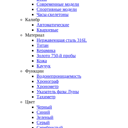
Современные модели
Спортивные модели
Часы-скелетоны
Калибр
Автоматические
Кварцевые
Материал
Нержавеющая сталь 316L
Титан
Керамика
Золото 750-й пробы
Кожа
Каучук
Функции
Водонепроницаемость
Хронограф
Хронометр
Указатель фазы Луны
Тахиметр
Цвет
Черный
Синий
Зеленый
Серый
Серебристый