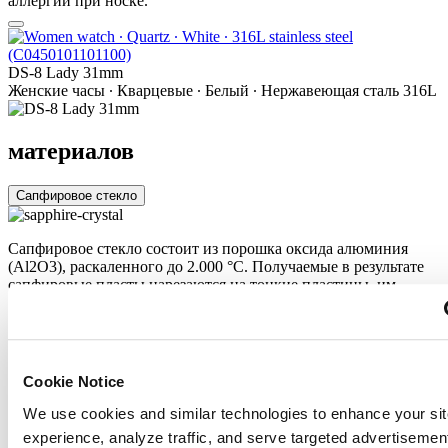
аллергии при носке.
DS-8 Lady 31mm
Женские часы ∙ Кварцевые ∙ Белый ∙ Нержавеющая сталь 316L
материалов
Сапфировое стекло
Сапфировое стекло состоит из порошка оксида алюминия
(Al2O3), раскаленного до 2.000 °C. Получаемые в результате
сапфировые пласты нарезаются на тонкие пластины, им
придают требуемую форму и полируют. Сапфир абсолютно
прозрачен, обладает высокой устойчивостью к царапинам и
механическим повреждениям. По этим причинам сапфировое
стекло стало неотъемлемой деталью концепции DS и
используется во всех моделях Certina для защиты циферблата.
Cookie Notice
Нержавеющая сталь
We use cookies and similar technologies to enhance your sit
experience, analyze traffic, and serve targeted advertisemen