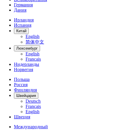
Германия
Дания
Ирландия
Испания
Китай
English
简体中文
Люксембург
English
Français
Нидерланды
Норвегия
Польша
Россия
Финляндия
Швейцария
Deutsch
Français
English
Швеция
Международный