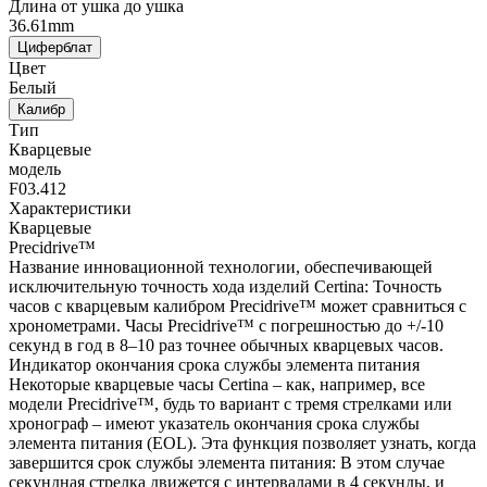
Длина от ушка до ушка
36.61mm
Циферблат
Цвет
Белый
Калибр
Тип
Кварцевые
модель
F03.412
Характеристики
Кварцевые
Precidrive™
Название инновационной технологии, обеспечивающей
исключительную точность хода изделий Certina: Точность
часов с кварцевым калибром Precidrive™ может сравниться с
хронометрами. Часы Precidrive™ с погрешностью до +/-10
секунд в год в 8–10 раз точнее обычных кварцевых часов.
Индикатор окончания срока службы элемента питания
Некоторые кварцевые часы Certina – как, например, все
модели Precidrive™, будь то вариант с тремя стрелками или
хронограф – имеют указатель окончания срока службы
элемента питания (EOL). Эта функция позволяет узнать, когда
завершится срок службы элемента питания: В этом случае
секундная стрелка движется с интервалами в 4 секунды, и