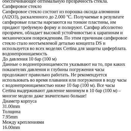
обеспечивающее оптимальную прозрачность стекла.
Сапфировое стекло
Сапфировое стекло состоит из порошка оксида алюминия
(Al2O3), раскаленного до 2.000 °C. Получаемые в результате
сапфировые пласты нарезаются на тонкие пластины, им
придают требуемую форму и полируют. Сапфир абсолютно
прозрачен, обладает высокой устойчивостью к царапинам и
механическим повреждениям. По этим причинам сапфировое
стекло стало неотъемлемой деталью концепта DS и
используется во всех моделях Certina для защиты циферблата.
водонепроницаемость
До давления 10 бар (100 м)
Данные о водонепроницаемости указывают на то, при каких
показателях давления и глубины погружения часы
продолжают правильно работать. Не рекомендуется
использовать во время плавания или погружения в воду часы
с водонепроницаемостью ниже 10 бар (100 м). Все часы
Certina выдерживают давление минимум в 10 бар (100 м) –
многие модели даже значительно больше!
Диаметр корпуса
31.00mm
Толщина
7.95mm
Между креплениями
16.00mm