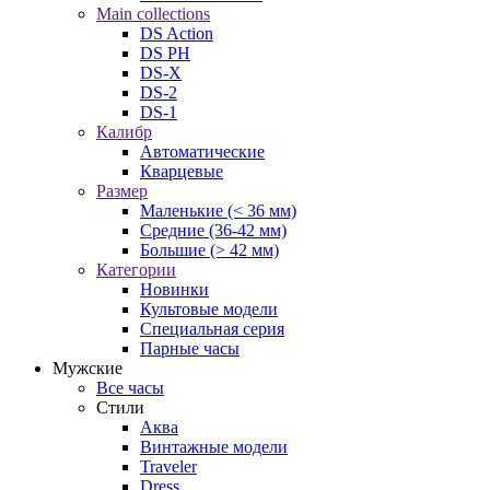
Main collections
DS Action
DS PH
DS-X
DS-2
DS-1
Калибр
Автоматические
Кварцевые
Размер
Маленькие (< 36 мм)
Средние (36-42 мм)
Большие (> 42 мм)
Категории
Новинки
Культовые модели
Специальная серия
Парные часы
Мужские
Все часы
Стили
Аква
Винтажные модели
Traveler
Dress