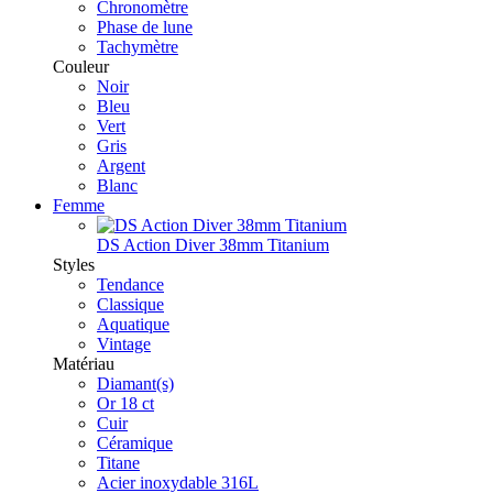
Chronomètre
Phase de lune
Tachymètre
Couleur
Noir
Bleu
Vert
Gris
Argent
Blanc
Femme
DS Action Diver 38mm Titanium
Styles
Tendance
Classique
Aquatique
Vintage
Matériau
Diamant(s)
Or 18 ct
Cuir
Céramique
Titane
Acier inoxydable 316L