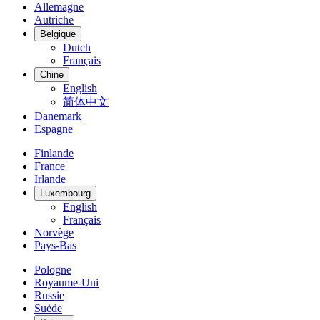
Allemagne
Autriche
Belgique
Dutch
Français
Chine
English
简体中文
Danemark
Espagne
Finlande
France
Irlande
Luxembourg
English
Français
Norvège
Pays-Bas
Pologne
Royaume-Uni
Russie
Suède