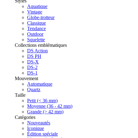
Styles
Aquatique
Vintage
Globe-trotteur
Classique
Tendance
Outdoor
Squelette
Collections emblématiques
DS Action
DS PH
DS-X
DS-2
DS-1
Mouvement
Automatique
Quartz
Taille
Petit (< 36 mm)
Moyenne (36 - 42 mm)
Grande (> 42 mm)
Catégories
Nouveautés
Iconique
Édition spéciale