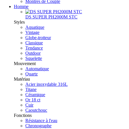
Montres de Couple
Homme
DS SUPER PH2000M STC
Styles
Aquatique
Vintage
Globe-trotteur
Classique
Tendance
Outdoor
Squelette
Mouvement
Automatique
Quartz
Matériau
Acier inoxydable 316L
Titane
Céramique
Or 18 ct
Cuir
Caoutchouc
Fonctions
Résistance à l'eau
Chronographe