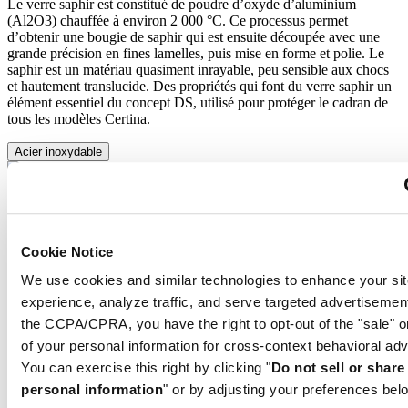
Le verre saphir est constitué de poudre d’oxyde d’aluminium
(Al2O3) chauffée à environ 2 000 °C. Ce processus permet
d’obtenir une bougie de saphir qui est ensuite découpée avec une
grande précision en fines lamelles, puis mise en forme et polie. Le
saphir est un matériau quasiment inrayable, peu sensible aux chocs
et hautement translucide. Des propriétés qui font du verre saphir un
élément essentiel du concept DS, utilisé pour protéger le cadran de
tous les modèles Certina.
Acier inoxydable
L’acier inoxydable 316L utilisé par Certina pour le boîtier, le
bracelet et le fermoir est très résistant à l’usure et la corrosion. Sa
teneur en nickel étant très faible, il ne produit pas de dépôt sur le
poignet et minimise ainsi le risque d’allergie.
Cookie Notice
Verre saphir
We use cookies and similar technologies to enhance your sit
Acier inoxydable
experience, analyze traffic, and serve targeted advertisemen
the CCPA/CPRA, you have the right to opt-out of the "sale" o
of your personal information for cross-context behavioral adv
Le verre saphir est constitué de poudre d’oxyde d’aluminium
You can exercise this right by clicking "
Do not sell or shar
(Al2O3) chauffée à environ 2 000 °C. Ce processus permet
personal information
" or by adjusting your preferences bel
d’obtenir une bougie de saphir qui est ensuite découpée avec une
grande précision en fines lamelles, puis mise en forme et polie. Le