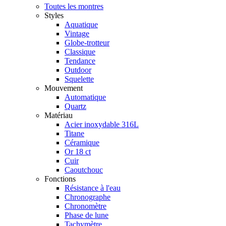
Toutes les montres
Styles
Aquatique
Vintage
Globe-trotteur
Classique
Tendance
Outdoor
Squelette
Mouvement
Automatique
Quartz
Matériau
Acier inoxydable 316L
Titane
Céramique
Or 18 ct
Cuir
Caoutchouc
Fonctions
Résistance à l'eau
Chronographe
Chronomètre
Phase de lune
Tachymètre