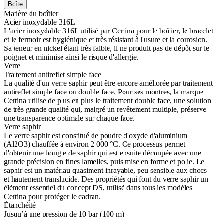
Boîte
Matière du boîtier
Acier inoxydable 316L
L'acier inoxydable 316L utilisé par Certina pour le boîtier, le bracelet
et le fermoir est hygiénique et très résistant à l'usure et la corrosion.
Sa teneur en nickel étant très faible, il ne produit pas de dépôt sur le
poignet et minimise ainsi le risque d'allergie.
Verre
Traitement antireflet simple face
La qualité d'un verre saphir peut être encore améliorée par traitement
antireflet simple face ou double face. Pour ses montres, la marque
Certina utilise de plus en plus le traitement double face, une solution
de très grande qualité qui, malgré un revêtement multiple, préserve
une transparence optimale sur chaque face.
Verre saphir
Le verre saphir est constitué de poudre d'oxyde d'aluminium
(Al2O3) chauffée à environ 2 000 °C. Ce processus permet
d'obtenir une bougie de saphir qui est ensuite découpée avec une
grande précision en fines lamelles, puis mise en forme et polie. Le
saphir est un matériau quasiment inrayable, peu sensible aux chocs
et hautement translucide. Des propriétés qui font du verre saphir un
élément essentiel du concept DS, utilisé dans tous les modèles
Certina pour protéger le cadran.
Étanchéité
Jusqu’à une pression de 10 bar (100 m)