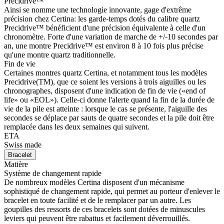
Precidrive™
Ainsi se nomme une technologie innovante, gage d'extrême
précision chez Certina: les garde-temps dotés du calibre quartz
Precidrive™ bénéficient d'une précision équivalente à celle d'un
chronomètre. Forte d'une variation de marche de +/-10 secondes par
an, une montre Precidrive™ est environ 8 à 10 fois plus précise
qu'une montre quartz traditionnelle.
Fin de vie
Certaines montres quartz Certina, et notamment tous les modèles
Precidrive(TM), que ce soient les versions à trois aiguilles ou les
chronographes, disposent d'une indication de fin de vie («end of
life» ou «EOL»). Celle-ci donne l'alerte quand la fin de la durée de
vie de la pile est atteinte : lorsque le cas se présente, l'aiguille des
secondes se déplace par sauts de quatre secondes et la pile doit être
remplacée dans les deux semaines qui suivent.
ETA
Swiss made
Bracelet
Matière
Système de changement rapide
De nombreux modèles Certina disposent d'un mécanisme
sophistiqué de changement rapide, qui permet au porteur d'enlever le
bracelet en toute facilité et de le remplacer par un autre. Les
goupilles des ressorts de ces bracelets sont dotées de minuscules
leviers qui peuvent être rabattus et facilement déverrouillés.