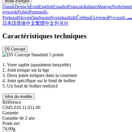
Mode d’emploi
Dansk
Deutsch
Eesti
English
Español
Français
Italiano
Magyar
Nederland
nynorsk
Polski
Português,
Portugal
Slovenčina
Suomi
Svenska
zh
zht
Čeština
Ελληνικά
Русский
سی
日本語
简体中文
繁體中文
한국어
Caractéristiques techniques
DS Concept
1.
Verre saphir (quasiment inrayable)
2.
Joint torique sur la tige
3.
Deux joints toriques dans la couronne
4.
Joint spécifique sur le fond de boîtier
5.
Un fond de boîtier renforcé
Infos du modèle
Référence
C045.010.11.011.00
Garantie
Garantie de 2 ans
Poids net
74.00g