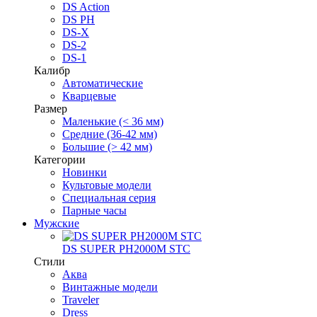
DS Action
DS PH
DS-X
DS-2
DS-1
Калибр
Автоматические
Кварцевые
Размер
Маленькие (< 36 мм)
Средние (36-42 мм)
Большие (> 42 мм)
Категории
Новинки
Культовые модели
Специальная серия
Парные часы
Мужские
DS SUPER PH2000M STC
Стили
Аква
Винтажные модели
Traveler
Dress