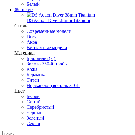
Белый
Женские
DS Action Diver 38mm Titanium
Стили
Современные модели
Dress
Аква
Винтажные модели
Материал
Бриллиант(ы)
Золото 750-й пробы
Кожа
Керамика
Титан
Нержавеющая сталь 316L
Цвет
Белый
Синий
Серебристый
Черный
Зеленый
Серый