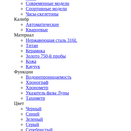
Современные модели
Спортивные модели
Часы-скелетоны
Калибр
Автоматические
Кварцевые
Материал
Нержавеющая сталь 316L
Титан
Керамика
Золото 750-й пробы
Кожа
Каучук
Функции
Водонепроницаемость
Хронограф
Хронометр
Указатель фазы Луны
Тахиметр
Цвет
Черный
Синий
Зеленый
Серый
Серебристый