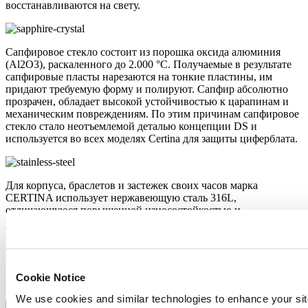
восстанавливаются на свету.
Сапфировое стекло состоит из порошка оксида алюминия
(Al2O3), раскаленного до 2.000 °C. Получаемые в результате
сапфировые пласты нарезаются на тонкие пластины, им
придают требуемую форму и полируют. Сапфир абсолютно
прозрачен, обладает высокой устойчивостью к царапинам и
механическим повреждениям. По этим причинам сапфировое
стекло стало неотъемлемой деталью концепции DS и
используется во всех моделях Certina для защиты циферблата.
Для корпуса, браслетов и застежек своих часов марка
CERTINA использует нержавеющую сталь 316L,
отличающуюся повышенной износостойкостью и
устойчивостью к коррозии. В стали содержится совсем
небольшое количество никеля, поэтому этот материал не
вызывает аллергии при использовании.
Особенности
Cookie Notice
We use cookies and similar technologies to enhance your sit
Пружина баланса Nivachron™