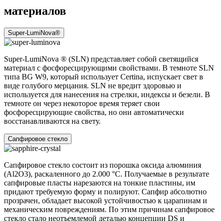
материалов
Super-LumiNova®
Super-LumiNova ® (SLN) представляет собой cветящийся
материал с фосфоресцирующими свойствами. В темноте SLN
типа BG W9, который использует Certina, испускает свет в
виде голубого мерцания. SLN не вредит здоровью и
используется для нанесения на стрелки, индексы и безели. В
темноте он через некоторое время теряет свои
фосфоресцирующие свойства, но они автоматически
восстанавливаются на свету.
Сапфировое стекло
Сапфировое стекло состоит из порошка оксида алюминия
(Al2O3), раскаленного до 2.000 °C. Получаемые в результате
сапфировые пласты нарезаются на тонкие пластины, им
придают требуемую форму и полируют. Сапфир абсолютно
прозрачен, обладает высокой устойчивостью к царапинам и
механическим повреждениям. По этим причинам сапфировое
стекло стало неотъемлемой деталью концепции DS и