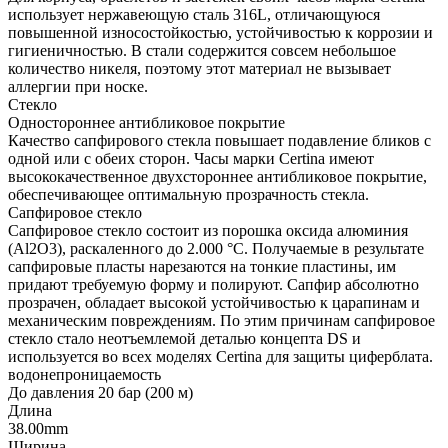
использует нержавеющую сталь 316L, отличающуюся
повышенной износостойкостью, устойчивостью к коррозии и
гигиеничностью. В стали содержится совсем небольшое
количество никеля, поэтому этот материал не вызывает
аллергии при носке.
Стекло
Одностороннее антибликовое покрытие
Качество сапфирового стекла повышает подавление бликов с
одной или с обеих сторон. Часы марки Certina имеют
высококачественное двухстороннее антибликовое покрытие,
обеспечивающее оптимальную прозрачность стекла.
Сапфировое стекло
Сапфировое стекло состоит из порошка оксида алюминия
(Al2O3), раскаленного до 2.000 °C. Получаемые в результате
сапфировые пласты нарезаются на тонкие пластины, им
придают требуемую форму и полируют. Сапфир абсолютно
прозрачен, обладает высокой устойчивостью к царапинам и
механическим повреждениям. По этим причинам сапфировое
стекло стало неотъемлемой деталью концепта DS и
используется во всех моделях Certina для защиты циферблата.
водонепроницаемость
До давления 20 бар (200 м)
Длина
38.00mm
Ширина