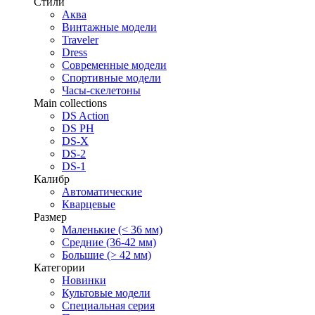
Стили
Аква
Винтажные модели
Traveler
Dress
Современные модели
Спортивные модели
Часы-скелетоны
Main collections
DS Action
DS PH
DS-X
DS-2
DS-1
Калибр
Автоматические
Кварцевые
Размер
Маленькие (< 36 мм)
Средние (36-42 мм)
Большие (> 42 мм)
Категории
Новинки
Культовые модели
Специальная серия