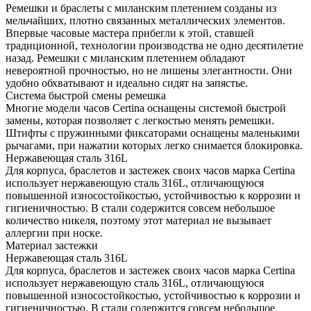
Ремешки и браслеты с миланским плетением созданы из
мельчайших, плотно связанных металлических элементов.
Впервые часовые мастера прибегли к этой, ставшей
традиционной, технологии производства не одно десятилетие
назад. Ремешки с миланским плетением обладают
невероятной прочностью, но не лишены элегантности. Они
удобно обхватывают и идеально сидят на запястье.
Система быстрой смены ремешка
Многие модели часов Certina оснащены системой быстрой
замены, которая позволяет с легкостью менять ремешки.
Штифты с пружинными фиксаторами оснащены маленькими
рычагами, при нажатии которых легко снимается блокировка.
Нержавеющая сталь 316L
Для корпуса, браслетов и застежек своих часов марка Certina
использует нержавеющую сталь 316L, отличающуюся
повышенной износостойкостью, устойчивостью к коррозии и
гигиеничностью. В стали содержится совсем небольшое
количество никеля, поэтому этот материал не вызывает
аллергии при носке.
Материал застежки
Нержавеющая сталь 316L
Для корпуса, браслетов и застежек своих часов марка Certina
использует нержавеющую сталь 316L, отличающуюся
повышенной износостойкостью, устойчивостью к коррозии и
гигиеничностью. В стали содержится совсем небольшое