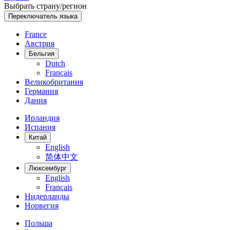
Выбрать страну/регион
Переключатель языка
France
Австрия
Бельгия
Dutch
Français
Великобритания
Германия
Дания
Ирландия
Испания
Китай
English
简体中文
Люксембург
English
Français
Нидерланды
Норвегия
Польша