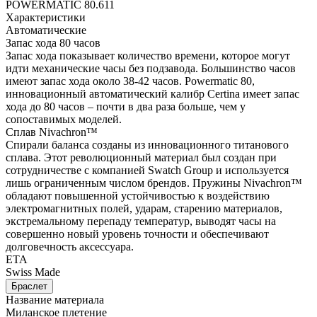
POWERMATIC 80.611
Характеристики
Автоматические
Запас хода 80 часов
Запас хода показывает количество времени, которое могут
идти механические часы без подзавода. Большинство часов
имеют запас хода около 38-42 часов. Powermatic 80,
инновационный автоматический калибр Certina имеет запас
хода до 80 часов – почти в два раза больше, чем у
сопоставимых моделей.
Сплав Nivachron™
Спирали баланса созданы из инновационного титанового
сплава. Этот революционный материал был создан при
сотрудничестве с компанией Swatch Group и используется
лишь ограниченным числом брендов. Пружины Nivachron™
обладают повышенной устойчивостью к воздействию
электромагнитных полей, ударам, старению материалов,
экстремальному перепаду температур, выводят часы на
совершенно новый уровень точности и обеспечивают
долговечность аксессуара.
ETA
Swiss Made
Браслет
Название материала
Миланское плетение