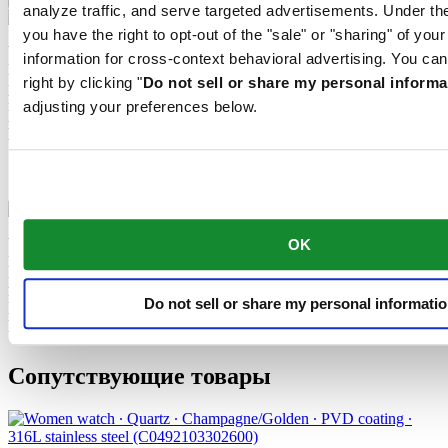
analyze traffic, and serve targeted advertisements. Under
you have the right to opt-out of the "sale" or "sharing" of you
Часовой механизм этих часов оснащен пружиной баланса
information for cross-context behavioral advertising. You can
Nivachron™. Инновационный материал этой детали был
right by clicking "
Do not sell or share my personal informa
разработан для повышения устойчивости к воздействию
магнитных полей. Эта важная деталь вносит долгосрочный
adjusting your preferences below.
вклад в надежность, помехоустойчивость и точность хода
часов.
Пружина баланса Nivachron™
Часовой механизм этих часов оснащен пружиной баланса
OK
Nivachron™. Инновационный материал этой детали был
разработан для повышения устойчивости к воздействию
магнитных полей. Эта важная деталь вносит долгосрочный
Do not sell or share my personal informati
вклад в надежность, помехоустойчивость и точность хода
часов.
Сопутствующие товары