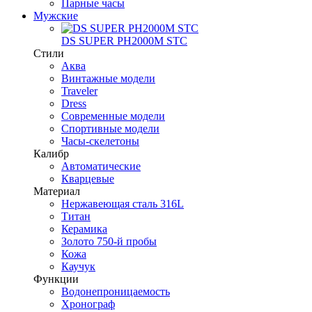
Парные часы
Мужские
DS SUPER PH2000M STC
Стили
Аква
Винтажные модели
Traveler
Dress
Современные модели
Спортивные модели
Часы-скелетоны
Калибр
Автоматические
Кварцевые
Материал
Нержавеющая сталь 316L
Титан
Керамика
Золото 750-й пробы
Кожа
Каучук
Функции
Водонепроницаемость
Хронограф