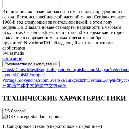
Эта история включает множество имен и дат, определивших
ее ход. Летопись швейцарской часовой марки Certina отмечает
1968-й год следующей значительной вехой: в этом году
модель DS-2 задала новые стандарты надежности в часовом
искусстве. Сегодня эффектный стиль 60-х переживает второе
рождение в современном автоматическом калибре с
пружиной NivachronTM, обладающей антимагнитными
свойствами.
Swiss made
Описание
Руководство по эксплуатации
Dansk
Deutsch
Eesti
English
Español
Français
Italiano
Magyar
Nederland
nynorsk
Polski
Português,
Portugal
Slovenčina
Suomi
Svenska
Türkçe
zh
zht
Čeština
Ελληνικά
Русс
日本語
简体中文
繁體中文
한국어
ТЕХНИЧЕСКИЕ ХАРАКТЕРИСТИКИ
DS Concept
1.
Сапфировое стекло (сверхстойкое к царапинам)