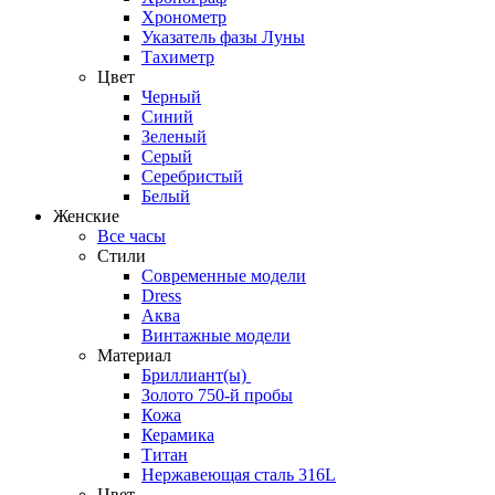
Хронометр
Указатель фазы Луны
Тахиметр
Цвет
Черный
Синий
Зеленый
Серый
Серебристый
Белый
Женские
Все часы
Стили
Современные модели
Dress
Аква
Винтажные модели
Материал
Бриллиант(ы)
Золото 750-й пробы
Кожа
Керамика
Титан
Нержавеющая сталь 316L
Цвет