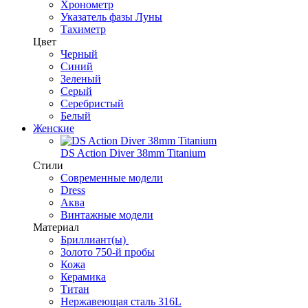
Хронометр
Указатель фазы Луны
Тахиметр
Цвет
Черный
Синий
Зеленый
Серый
Серебристый
Белый
Женские
DS Action Diver 38mm Titanium
Стили
Современные модели
Dress
Аква
Винтажные модели
Материал
Бриллиант(ы)
Золото 750-й пробы
Кожа
Керамика
Титан
Нержавеющая сталь 316L