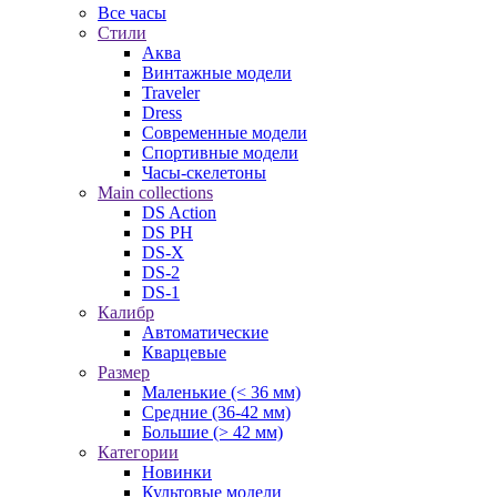
Все часы
Стили
Аква
Винтажные модели
Traveler
Dress
Современные модели
Спортивные модели
Часы-скелетоны
Main collections
DS Action
DS PH
DS-X
DS-2
DS-1
Калибр
Автоматические
Кварцевые
Размер
Маленькие (< 36 мм)
Средние (36-42 мм)
Большие (> 42 мм)
Категории
Новинки
Культовые модели