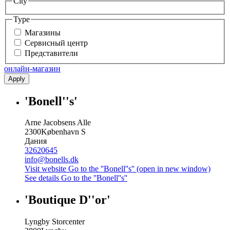
City
Type
Магазины
Сервисный центр
Представители
онлайн-магазин
Apply
'Bonell''s'
Arne Jacobsens Alle
2300
København S
Дания
32620645
info@bonells.dk
Visit website
Go to the ''Bonell''s'' (open in new window)
See details
Go to the ''Bonell''s''
'Boutique D''or'
Lyngby Storcenter