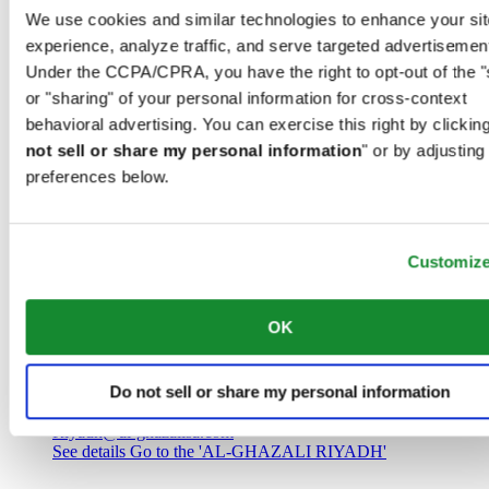
Саудовская Аравия
We use cookies and similar technologies to enhance your sit
00966 1 4032968
experience, analyze traffic, and serve targeted advertisemen
Riyadh@al-ghazalisa.com
See details
Go to the 'AL-GHAZALI RIYADH'
Under the CCPA/CPRA, you have the right to opt-out of the "
or "sharing" of your personal information for cross-context
AL-GHAZALI RIYADH
behavioral advertising. You can exercise this right by clicking
not sell or share my personal information
" or by adjusting
Olaya
preferences below.
Riyadh
Саудовская Аравия
00966 1 4561410
Riyadh@al-ghazalisa.com
See details
Go to the 'AL-GHAZALI RIYADH'
Customiz
AL-GHAZALI RIYADH
OK
Olaya
Riyadh
Do not sell or share my personal information
Саудовская Аравия
00966 1 4628858
Riyadh@al-ghazalisa.com
See details
Go to the 'AL-GHAZALI RIYADH'