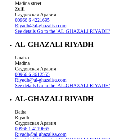
Madina street
Zulfi
Саудовская Аравия
00966 6 4221695
Riyadh@al-ghazalisa.com
See details
Go to the 'AL-GHAZALI RIYADH'
AL-GHAZALI RIYADH
Unaiza
Madina
Саудовская Аравия
00966 6 3612555
Riyadh@al-ghazalisa.com
See details
Go to the 'AL-GHAZALI RIYADH'
AL-GHAZALI RIYADH
Batha
Riyadh
Саудовская Аравия
00966 1 4119665
Riyadh@al-ghazalisa.com