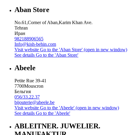
Aban Store
No.61,Corner of Aban,Karim Khan Ave.
Tehran
Иран
982188906565
Info@kish-behin.com
Visit website
Go to the 'Aban Store' (open in new window)
See details
Go to the 'Aban Store'
Abeele
Petite Rue 39-41
7700
Mouscron
Бельгия
056/33.22.37
bijouterie@abeele.be
Visit website
Go to the 'Abeele' (open in new window)
See details
Go to the 'Abeele'
ABLEITNER. JUWELIER.
MANUFAKTUR