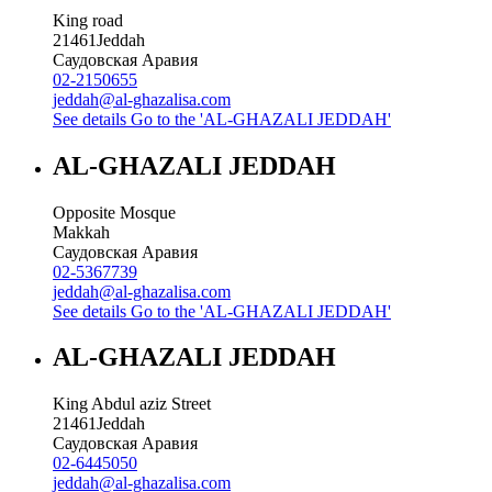
King road
21461
Jeddah
Саудовская Аравия
02-2150655
jeddah@al-ghazalisa.com
See details
Go to the 'AL-GHAZALI JEDDAH'
AL-GHAZALI JEDDAH
Opposite Mosque
Makkah
Саудовская Аравия
02-5367739
jeddah@al-ghazalisa.com
See details
Go to the 'AL-GHAZALI JEDDAH'
AL-GHAZALI JEDDAH
King Abdul aziz Street
21461
Jeddah
Саудовская Аравия
02-6445050
jeddah@al-ghazalisa.com