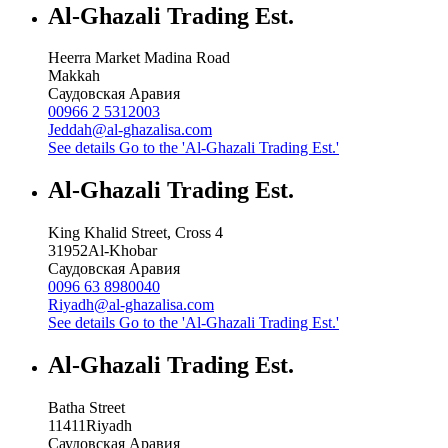
Al-Ghazali Trading Est.
Heerra Market Madina Road
Makkah
Саудовская Аравия
00966 2 5312003
Jeddah@al-ghazalisa.com
See details
Go to the 'Al-Ghazali Trading Est.'
Al-Ghazali Trading Est.
King Khalid Street, Cross 4
31952
Al-Khobar
Саудовская Аравия
0096 63 8980040
Riyadh@al-ghazalisa.com
See details
Go to the 'Al-Ghazali Trading Est.'
Al-Ghazali Trading Est.
Batha Street
11411
Riyadh
Саудовская Аравия