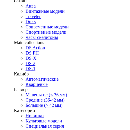
Стили
Аква
Винтажные модели
Traveler
Dress
Современные модели
Спортивные модели
Часы-скелетоны
Main collections
DS Action
DS PH
DS-X
DS-2
DS-1
Калибр
Автоматические
Кварцевые
Размер
Маленькие (< 36 мм)
Средние (36-42 мм)
Большие (> 42 мм)
Категории
Новинки
Культовые модели
Специальная серия