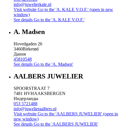
info@juwelierkale.nl
Visit website
Go to the 'A. KALE V.O.F.' (open in new
window)
See details
Go to the 'A. KALE V.O.F.'
A. Madsen
Hovedgaden 26
3460
Birkerød
Дания
45810548
See details
Go to the 'A. Madsen'
AALBERS JUWELIER
SPOORSTRAAT 7
7481 HV
HAAKSBERGEN
Нидерланды
053 5721488
info@juwelieraalbers.nl
Visit website
Go to the 'AALBERS JUWELIER' (open in
new window)
See details
Go to the 'AALBERS JUWELIER'