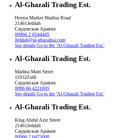
Al-Ghazali Trading Est.
Heerra Market Madina Road
21461
Jeddah
Саудовская Аравия
00966 2 6544445
Jeddah@al-ghazalisa.com
See details
Go to the 'Al-Ghazali Trading Est.'
Al-Ghazali Trading Est.
Madina Main Street
11932
Zulfi
Саудовская Аравия
0096 66 4221695
See details
Go to the 'Al-Ghazali Trading Est.'
Al-Ghazali Trading Est.
King Abdul Aziz Street
21461
Jeddah
Саудовская Аравия
00966 2 6473000