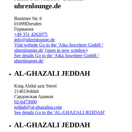
uhrenlounge.de
Bautzner Str. 6
01099
Dresden
Германия
+49 351 4262075
info@uhrenlounge.de
Visit website
Go to the 'Aika Juweliere GmbH /
uhrenlounge.de' (open in new window)
See details
Go to the 'Aika Juweliere GmbH /
uhrenlounge.de'
AL-GHAZALI JEDDAH
King Abdul aziz Street
21461
Jeddah
Саудовская Аравия
02-6473000
jeddah@al-ghazalisa.com
See details
Go to the 'AL-GHAZALI JEDDAH'
AL-GHAZALI JEDDAH