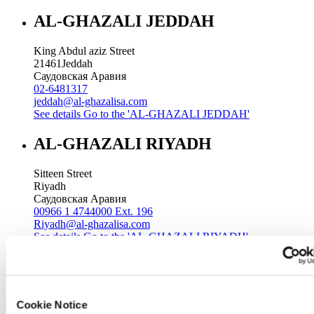
AL-GHAZALI JEDDAH
King Abdul aziz Street
21461
Jeddah
Саудовская Аравия
02-6481317
jeddah@al-ghazalisa.com
See details
Go to the 'AL-GHAZALI JEDDAH'
AL-GHAZALI RIYADH
Sitteen Street
Riyadh
Саудовская Аравия
00966 1 4744000 Ext. 196
Riyadh@al-ghazalisa.com
See details
Go to the 'AL-GHAZALI RIYADH'
AL-GHAZALI RIYADH
Batha
Cookie Notice
Riyadh