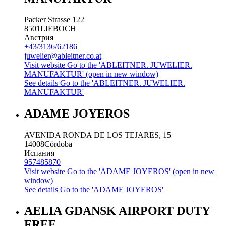
Packer Strasse 122
8501
LIEBOCH
Австрия
+43/3136/62186
juwelier@ableitner.co.at
Visit website
Go to the 'ABLEITNER. JUWELIER.
MANUFAKTUR' (open in new window)
See details
Go to the 'ABLEITNER. JUWELIER.
MANUFAKTUR'
ADAME JOYEROS
AVENIDA RONDA DE LOS TEJARES, 15
14008
Córdoba
Испания
957485870
Visit website
Go to the 'ADAME JOYEROS' (open in new
window)
See details
Go to the 'ADAME JOYEROS'
AELIA GDANSK AIRPORT DUTY
FREE