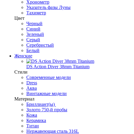
Хронометр
Указатель фазы Луны
Тахиметр
Цвет
Черный
Синий
Зеленый
Серый
Серебристый
Белый
Женские
DS Action Diver 38mm Titanium
Стили
Современные модели
Dress
Аква
Винтажные модели
Материал
Бриллиант(ы)
Золото 750-й пробы
Кожа
Керамика
Титан
Нержавеющая сталь 316L