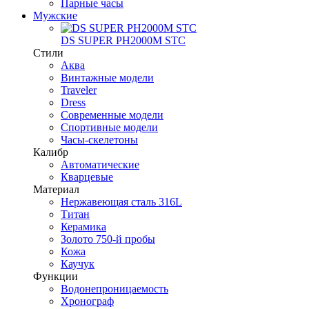
Парные часы
Мужские
DS SUPER PH2000M STC
Стили
Аква
Винтажные модели
Traveler
Dress
Современные модели
Спортивные модели
Часы-скелетоны
Калибр
Автоматические
Кварцевые
Материал
Нержавеющая сталь 316L
Титан
Керамика
Золото 750-й пробы
Кожа
Каучук
Функции
Водонепроницаемость
Хронограф