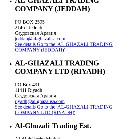
AL-GHAZALI TRADING
COMPANY (JEDDAH)
PO BOX 2595
21461
Jeddah
Саудовская Аравия
jeddah@al-ghazalisa.com
See details
Go to the 'AL-GHAZALI TRADING
COMPANY (JEDDAH)'
AL-GHAZALI TRADING
COMPANY LTD (RIYADH)
PO Box 491
11411
Riyadh
Саудовская Аравия
riyadh@al-ghazalisa.com
See details
Go to the 'AL-GHAZALI TRADING
COMPANY LTD (RIYADH)'
Al-Ghazali Trading Est.
Al-Abdelkarim Market