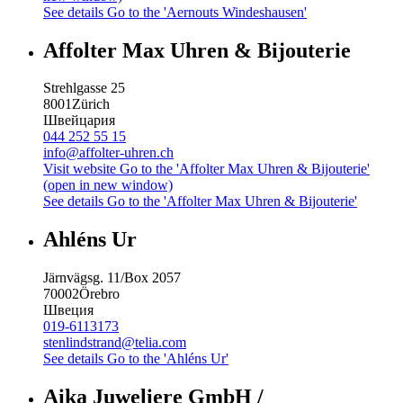
See details
Go to the 'Aernouts Windeshausen'
Affolter Max Uhren & Bijouterie
Strehlgasse 25
8001
Zürich
Швейцария
044 252 55 15
info@affolter-uhren.ch
Visit website
Go to the 'Affolter Max Uhren & Bijouterie'
(open in new window)
See details
Go to the 'Affolter Max Uhren & Bijouterie'
Ahléns Ur
Järnvägsg. 11/Box 2057
70002
Örebro
Швеция
019-6113173
stenlindstrand@telia.com
See details
Go to the 'Ahléns Ur'
Aika Juweliere GmbH /