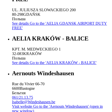
UL. JULIUSZA SLOWACKIEGO 200
80-298
GDAŃSK
Польша
See details
Go to the 'AELIA GDANSK AIRPORT DUTY
FREE'
AELIA KRAKÓW - BALICE
KPT. M. MEDWECKIEGO 1
32-083
KRAKÓW
Польша
See details
Go to the 'AELIA KRAKÓW - BALICE'
Aernouts Windeshausen
Rue du Vivier 66-70
6600
Bastogne
Бельгия
061/21.13.75
Isabelle@Windeshausen.be
Visit website
Go to the 'Aernouts Windeshausen' (open in
new window)