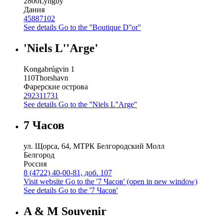
2800
Lyngby
Дания
45887102
See details
Go to the ''Boutique D''or''
'Niels L''Arge'
Kongabrúgvin 1
110
Thorshavn
Фарерские острова
292311731
See details
Go to the ''Niels L''Arge''
7 Часов
ул. Щорса, 64, МТРК Белгородский Молл
Белгород
Россия
8 (4722) 40-00-81, доб. 107
Visit website
Go to the '7 Часов' (open in new window)
See details
Go to the '7 Часов'
A & M Souvenir