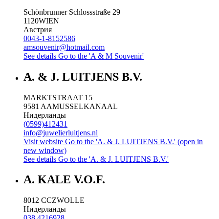
Schönbrunner Schlossstraße 29
1120
WIEN
Австрия
0043-1-8152586
amsouvenir@hotmail.com
See details
Go to the 'A & M Souvenir'
A. & J. LUITJENS B.V.
MARKTSTRAAT 15
9581 AA
MUSSELKANAAL
Нидерланды
(0599)412431
info@juwelierluitjens.nl
Visit website
Go to the 'A. & J. LUITJENS B.V.' (open in
new window)
See details
Go to the 'A. & J. LUITJENS B.V.'
A. KALE V.O.F.
8012 CC
ZWOLLE
Нидерланды
038 4216928