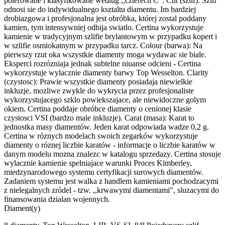
polerowane i klasyfikowane wedlug ,,czterech C": Cut (szlif): Szlif
odnosi sie do indywidualnego ksztaltu diamentu. Im bardziej
drobiazgowa i profesjonalna jest obróbka, której zostal poddany
kamien, tym intensywniej odbija swiatlo. Certina wykorzystuje
kamienie w tradycyjnym szlifie brylantowym w przypadku kopert i
w szlifie osmiokatnym w przypadku tarcz. Colour (barwa): Na
pierwszy rzut oka wszystkie diamenty moga wydawac sie biale.
Eksperci rozrózniaja jednak subtelne niuanse odcieni - Certina
wykorzystuje wylacznie diamenty barwy Top Wesselton. Clarity
(czystosc): Prawie wszystkie diamenty posiadaja niewielkie
inkluzje, mozliwe zwykle do wykrycia przez profesjonaliste
wykorzystujacego szklo powiekszajace, ale niewidoczne golym
okiem. Certina poddaje obróbce diamenty o cenionej klasie
czystosci VSI (bardzo male inkluzje). Carat (masa): Karat to
jednostka masy diamentów. Jeden karat odpowiada wadze 0,2 g.
Certina w róznych modelach swoich zegarków wykorzystuje
diamenty o róznej liczbie karatów - informacje o liczbie karatów w
danym modelu mozna znalezc w katalogu sprzedazy. Certina stosuje
wylacznie kamienie spelniajace warunki Proces Kimberley,
miedzynarodowego systemu certyfikacji surowych diamentów.
Zadaniem systemu jest walka z handlem kamieniami pochodzacymi
z nielegalnych zródel - tzw. ,,krwawymi diamentami", sluzacymi do
finansowania dzialan wojennych.
Diament(y)