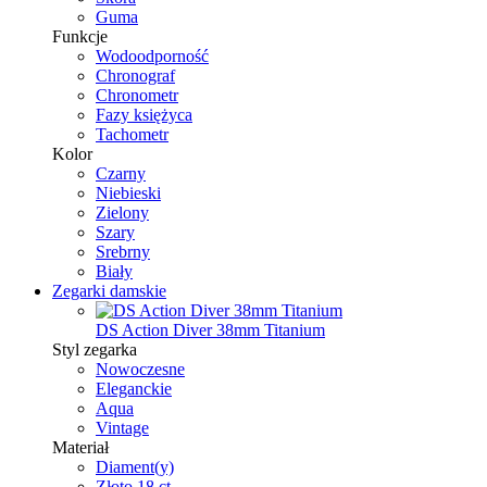
Guma
Funkcje
Wodoodporność
Chronograf
Chronometr
Fazy księżyca
Tachometr
Kolor
Czarny
Niebieski
Zielony
Szary
Srebrny
Biały
Zegarki damskie
DS Action Diver 38mm Titanium
Styl zegarka
Nowoczesne
Eleganckie
Aqua
Vintage
Materiał
Diament(y)
Złoto 18 ct