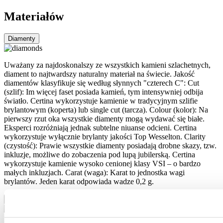
Materiałów
Diamenty
Uważany za najdoskonalszy ze wszystkich kamieni szlachetnych,
diament to najtwardszy naturalny materiał na świecie. Jakość
diamentów klasyfikuje się według słynnych "czterech C": Cut
(szlif): Im więcej faset posiada kamień, tym intensywniej odbija
światło. Certina wykorzystuje kamienie w tradycyjnym szlifie
brylantowym (koperta) lub single cut (tarcza). Colour (kolor): Na
pierwszy rzut oka wszystkie diamenty mogą wydawać się białe.
Eksperci rozróżniają jednak subtelne niuanse odcieni. Certina
wykorzystuje wyłącznie brylanty jakości Top Wesselton. Clarity
(czystość): Prawie wszystkie diamenty posiadają drobne skazy, tzw.
inkluzje, możliwe do zobaczenia pod lupą jubilerską. Certina
wykorzystuje kamienie wysoko cenionej klasy VSI – o bardzo
małych inkluzjach. Carat (waga): Karat to jednostka wagi
brylantów. Jeden karat odpowiada wadze 0,2 g.
Stal szlachetna