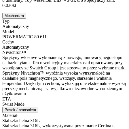
8 diamenty, Top Wesselton, LIB_VS-SI, 8/8 Pojedynczy szlif,
0,030kt
Mechanizm
Typ
Automatyczny
Model
POWERMATIC 80.611
Cechy
Automatyczny
Nivachron™
Sprężyny włosowe wykonane są z nowego, innowacyjnego stopu
na bazie tytanu. Ten rewolucyjny materiał został opracowany przy
współpracy ze Swatch Group i jest stosowany przez wybrane marki.
Sprężyny Nivachron™ wyróżnia wysoka wytrzymałość na
działanie pola magnetycznego, wstrząsy, starzenie i wahania
temperatur. Dzięki tym cechom, wykazują one ekstremalnie wysoką
precyzję mechaniczną i są wyjątkowo niezawodne w codziennym
użytkowaniu.
ETA
Swiss Made
Pasek / bransoleta
Materiał
Stal szlachetna 316L
Stal szlachetna 316L, wykorzystywana przez marke Certina na