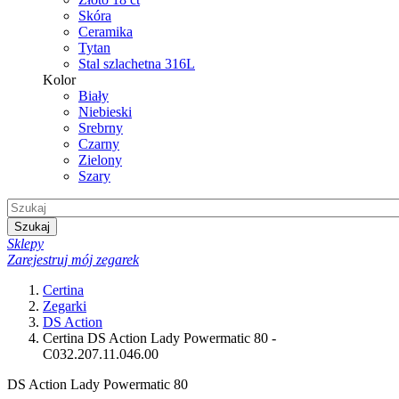
Skóra
Ceramika
Tytan
Stal szlachetna 316L
Kolor
Biały
Niebieski
Srebrny
Czarny
Zielony
Szary
Szukaj
Sklepy
Zarejestruj mój zegarek
Certina
Zegarki
DS Action
Certina DS Action Lady Powermatic 80 -
C032.207.11.046.00
DS Action Lady Powermatic 80