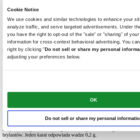
Stal szlachetna 316L, wykorzystywana przez markę Certina na
przykład do produkcji kopert, bransolet i zapięć, to niezwykle
Cookie Notice
wytrzymały, odporny na korozję materiał. Zawiera bardzo niską
ilość niklu, który nie jest uwalniany podczas noszenia i nie
We use cookies and similar technologies to enhance your sit
powoduje reakcji alergicznych.
analyze traffic, and serve targeted advertisements. Under
you have the right to opt-out of the "sale" or "sharing" of you
Diamenty
Stal szlachetna
information for cross-context behavioral advertising. You can
right by clicking "
Do not sell or share my personal informa
adjusting your preferences below.
Uważany za najdoskonalszy ze wszystkich kamieni szlachetnych,
diament to najtwardszy naturalny materiał na świecie. Jakość
diamentów klasyfikuje się według słynnych "czterech C": Cut
(szlif): Im więcej faset posiada kamień, tym intensywniej odbija
światło. Certina wykorzystuje kamienie w tradycyjnym szlifie
brylantowym (koperta) lub single cut (tarcza). Colour (kolor): Na
pierwszy rzut oka wszystkie diamenty mogą wydawać się białe.
OK
Eksperci rozróżniają jednak subtelne niuanse odcieni. Certina
wykorzystuje wyłącznie brylanty jakości Top Wesselton. Clarity
(czystość): Prawie wszystkie diamenty posiadają drobne skazy, tzw.
inkluzje, możliwe do zobaczenia pod lupą jubilerską. Certina
Do not sell or share my personal informati
wykorzystuje kamienie wysoko cenionej klasy VSI – o bardzo
małych inkluzjach. Carat (waga): Karat to jednostka wagi
brylantów. Jeden karat odpowiada wadze 0,2 g.