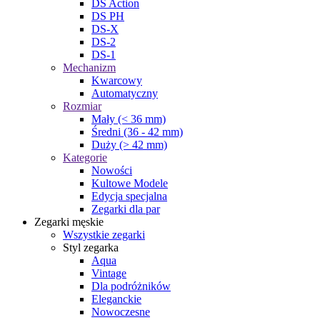
DS Action
DS PH
DS-X
DS-2
DS-1
Mechanizm
Kwarcowy
Automatyczny
Rozmiar
Mały (< 36 mm)
Średni (36 - 42 mm)
Duży (> 42 mm)
Kategorie
Nowości
Kultowe Modele
Edycja specjalna
Zegarki dla par
Zegarki męskie
Wszystkie zegarki
Styl zegarka
Aqua
Vintage
Dla podróżników
Eleganckie
Nowoczesne