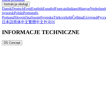
Instrukcja obsługi
Dansk
Deutsch
Eesti
English
Español
Français
Italiano
Magyar
Nederland
nynorsk
Polski
Português,
Portugal
Slovenčina
Suomi
Svenska
Türkçe
zh
zht
Čeština
Ελληνικά
Русс
日本語
简体中文
繁體中文
한국어
INFORMACJE TECHNICZNE
DS Concept