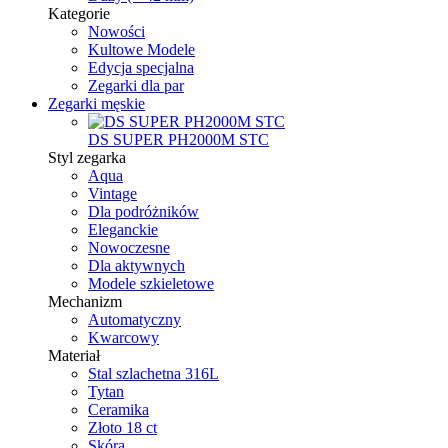
Kategorie
Nowości
Kultowe Modele
Edycja specjalna
Zegarki dla par
Zegarki męskie
DS SUPER PH2000M STC
Styl zegarka
Aqua
Vintage
Dla podróżników
Eleganckie
Nowoczesne
Dla aktywnych
Modele szkieletowe
Mechanizm
Automatyczny
Kwarcowy
Materiał
Stal szlachetna 316L
Tytan
Ceramika
Złoto 18 ct
Skóra