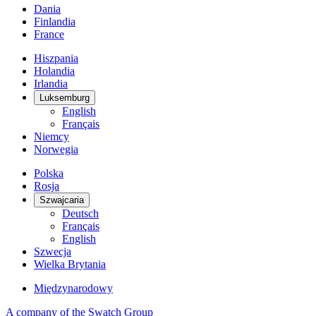
Dania
Finlandia
France
Hiszpania
Holandia
Irlandia
Luksemburg
English
Français
Niemcy
Norwegia
Polska
Rosja
Szwajcaria
Deutsch
Français
English
Szwecja
Wielka Brytania
Międzynarodowy
A company of the Swatch Group