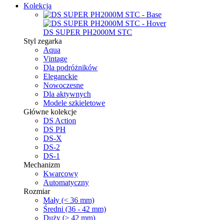
Kolekcja
DS SUPER PH2000M STC
Styl zegarka
Aqua
Vintage
Dla podróżników
Eleganckie
Nowoczesne
Dla aktywnych
Modele szkieletowe
Główne kolekcje
DS Action
DS PH
DS-X
DS-2
DS-1
Mechanizm
Kwarcowy
Automatyczny
Rozmiar
Mały (< 36 mm)
Średni (36 - 42 mm)
Duży (> 42 mm)