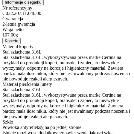
Informacje o zegarku
Nr referencyjny
C032.207.11.046.00
Gwarancja
2-letnia gwrancja
Waga netto
107.00g
Koperta
Materiał koperty
Stal szlachetna 316L
Stal szlachetna 316L, wykorzystywana przez marke Certina na
przyklad do produkcji kopert, bransolet i zapiec, to niezwykle
wytrzymaly, odporny na korozje i higieniczny material. Zawiera
bardzo mala ilosc niklu, który nie jest uwalniany podczas noszenia i
nie powoduje reakcji alergicznych.
Materiał pierścienia lunety
Stal szlachetna 316L
Stal szlachetna 316L, wykorzystywana przez marke Certina na
przyklad do produkcji kopert, bransolet i zapiec, to niezwykle
wytrzymaly, odporny na korozje i higieniczny material. Zawiera
bardzo mala ilosc niklu, który nie jest uwalniany podczas noszenia i
nie powoduje reakcji alergicznych.
Szkło
Powłoka antyrefleksyjna po jednej stronie
Istnieje mozliwosc dodatkowego zwiekszenia jakosci szkla