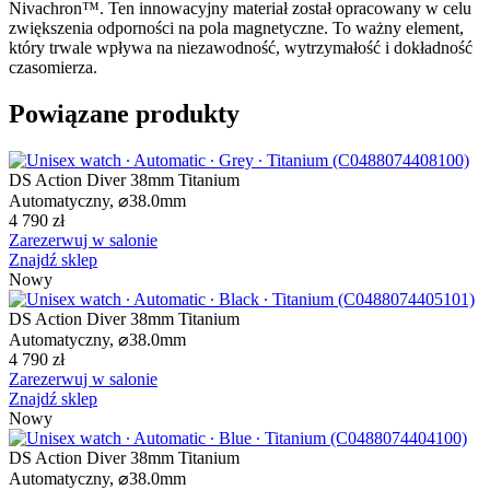
Nivachron™. Ten innowacyjny materiał został opracowany w celu
zwiększenia odporności na pola magnetyczne. To ważny element,
który trwale wpływa na niezawodność, wytrzymałość i dokładność
czasomierza.
Powiązane produkty
DS Action Diver 38mm Titanium
Automatyczny,
⌀
38.0mm
4 790 zł
Zarezerwuj w salonie
Znajdź sklep
Nowy
DS Action Diver 38mm Titanium
Automatyczny,
⌀
38.0mm
4 790 zł
Zarezerwuj w salonie
Znajdź sklep
Nowy
DS Action Diver 38mm Titanium
Automatyczny,
⌀
38.0mm