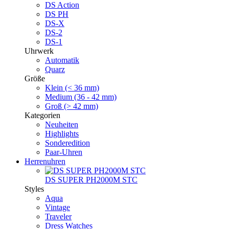
DS Action
DS PH
DS-X
DS-2
DS-1
Uhrwerk
Automatik
Quarz
Größe
Klein (< 36 mm)
Medium (36 - 42 mm)
Groß (> 42 mm)
Kategorien
Neuheiten
Highlights
Sonderedition
Paar-Uhren
Herrenuhren
DS SUPER PH2000M STC
Styles
Aqua
Vintage
Traveler
Dress Watches