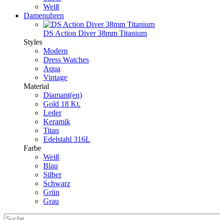
Weiß
Damenuhren
DS Action Diver 38mm Titanium
Styles
Modern
Dress Watches
Aqua
Vintage
Material
Diamant(en)
Gold 18 Kt.
Leder
Keramik
Titan
Edelstahl 316L
Farbe
Weiß
Blau
Silber
Schwarz
Grün
Grau