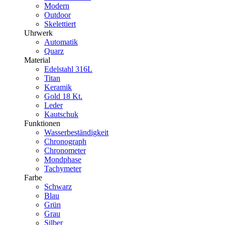
Modern
Outdoor
Skelettiert
Uhrwerk
Automatik
Quarz
Material
Edelstahl 316L
Titan
Keramik
Gold 18 Kt.
Leder
Kautschuk
Funktionen
Wasserbeständigkeit
Chronograph
Chronometer
Mondphase
Tachymeter
Farbe
Schwarz
Blau
Grün
Grau
Silber