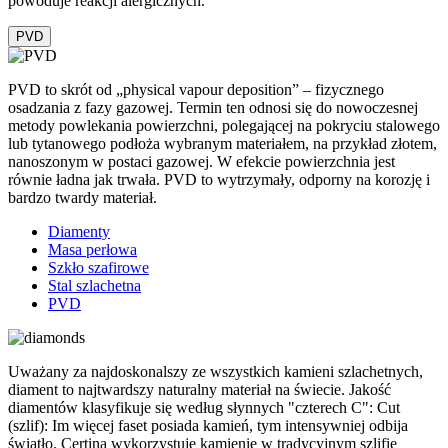
powoduje reakcji alergicznych.
PVD
PVD to skrót od „physical vapour deposition” – fizycznego
osadzania z fazy gazowej. Termin ten odnosi się do nowoczesnej
metody powlekania powierzchni, polegającej na pokryciu stalowego
lub tytanowego podłoża wybranym materiałem, na przykład złotem,
nanoszonym w postaci gazowej. W efekcie powierzchnia jest
równie ładna jak trwała. PVD to wytrzymały, odporny na korozję i
bardzo twardy materiał.
Diamenty
Masa perłowa
Szkło szafirowe
Stal szlachetna
PVD
Uważany za najdoskonalszy ze wszystkich kamieni szlachetnych,
diament to najtwardszy naturalny materiał na świecie. Jakość
diamentów klasyfikuje się według słynnych "czterech C": Cut
(szlif): Im więcej faset posiada kamień, tym intensywniej odbija
światło. Certina wykorzystuje kamienie w tradycyjnym szlifie