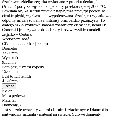
Szafirowe szkielko zegarka wykonano z proszku tlenku glinu
(Al2O3) podgrzanego do temperatury przekraczajacej 2000 °C.
Powstala brylka szafiru zostaje z najwyzsza precyzja pocieta na
cienkie plytki, wyrównana i wypolerowana. Szafir jest wyjatkowo
odporny na zarysowania i wstrzasy oraz bardzo przejrzysty. To
dlatego szklo szafirowe stanowi zasadniczy element systemu DS
Concept i jest uzywane do ochrony tarcz wszystkich modeli
zegarków Certina.
Wodoszczelność
Ciśnienie do 20 bar (200 m)
Diameter
33.80mm
Wysokość
9.13mm
Pomiędzy uszami koperty
15.00mm
Lug-to-lug length
41.40mm
Tarcza
Kolor
Masa perłowa
Material
Diament(y)
Jest slusznie uwazany za króla kamieni szlachetnych: Diament to
najtwardszy naturalny material na swiecie. Surowe diamenty