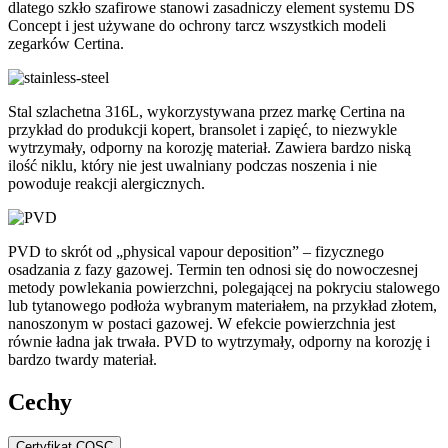
dlatego szkło szafirowe stanowi zasadniczy element systemu DS
Concept i jest używane do ochrony tarcz wszystkich modeli
zegarków Certina.
Stal szlachetna 316L, wykorzystywana przez markę Certina na
przykład do produkcji kopert, bransolet i zapięć, to niezwykle
wytrzymały, odporny na korozję materiał. Zawiera bardzo niską
ilość niklu, który nie jest uwalniany podczas noszenia i nie
powoduje reakcji alergicznych.
PVD to skrót od „physical vapour deposition” – fizycznego
osadzania z fazy gazowej. Termin ten odnosi się do nowoczesnej
metody powlekania powierzchni, polegającej na pokryciu stalowego
lub tytanowego podłoża wybranym materiałem, na przykład złotem,
nanoszonym w postaci gazowej. W efekcie powierzchnia jest
równie ładna jak trwała. PVD to wytrzymały, odporny na korozję i
bardzo twardy materiał.
Cechy
Certyfikat COSC