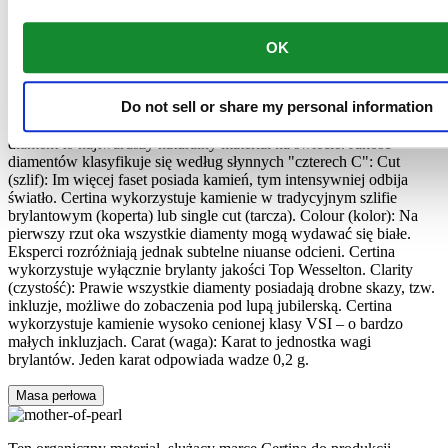
Materiałów
OK
Diamenty
Do not sell or share my personal information
Uważany za najdoskonalszy ze wszystkich kamieni szlachetnych,
diament to najtwardszy naturalny materiał na świecie. Jakość
diamentów klasyfikuje się według słynnych "czterech C": Cut
(szlif): Im więcej faset posiada kamień, tym intensywniej odbija
światło. Certina wykorzystuje kamienie w tradycyjnym szlifie
brylantowym (koperta) lub single cut (tarcza). Colour (kolor): Na
pierwszy rzut oka wszystkie diamenty mogą wydawać się białe.
Eksperci rozróżniają jednak subtelne niuanse odcieni. Certina
wykorzystuje wyłącznie brylanty jakości Top Wesselton. Clarity
(czystość): Prawie wszystkie diamenty posiadają drobne skazy, tzw.
inkluzje, możliwe do zobaczenia pod lupą jubilerską. Certina
wykorzystuje kamienie wysoko cenionej klasy VSI – o bardzo
małych inkluzjach. Carat (waga): Karat to jednostka wagi
brylantów. Jeden karat odpowiada wadze 0,2 g.
Masa perłowa