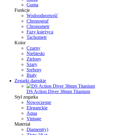
Guma
Funkcje
Wodoodporność
Chronograf
Chronometr
Fazy księżyca
Tachometr
Kolor
Czarny
Niebieski
Zielony
Szary
Srebrny
Biały
Zegarki damskie
DS Action Diver 38mm Titanium
Styl zegarka
Nowoczesne
Eleganckie
Aqua
Vintage
Materiał
Diament(y)
Złoto 18 ct