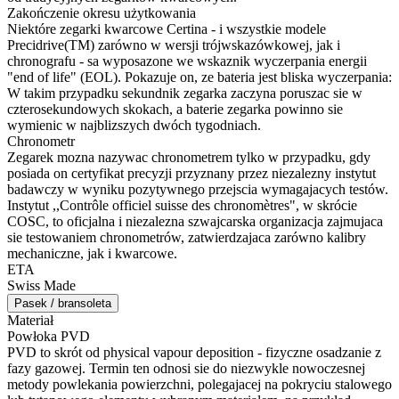
Zakończenie okresu użytkowania
Niektóre zegarki kwarcowe Certina - i wszystkie modele
Precidrive(TM) zarówno w wersji trójwskazówkowej, jak i
chronografu - sa wyposazone we wskaznik wyczerpania energii
"end of life" (EOL). Pokazuje on, ze bateria jest bliska wyczerpania:
W takim przypadku sekundnik zegarka zaczyna poruszac sie w
czterosekundowych skokach, a baterie zegarka powinno sie
wymienic w najblizszych dwóch tygodniach.
Chronometr
Zegarek mozna nazywac chronometrem tylko w przypadku, gdy
posiada on certyfikat precyzji przyznany przez niezalezny instytut
badawczy w wyniku pozytywnego przejscia wymagajacych testów.
Instytut ,,Contrôle officiel suisse des chronomètres", w skrócie
COSC, to oficjalna i niezalezna szwajcarska organizacja zajmujaca
sie testowaniem chronometrów, zatwierdzajaca zarówno kalibry
mechaniczne, jak i kwarcowe.
ETA
Swiss Made
Pasek / bransoleta
Materiał
Powłoka PVD
PVD to skrót od physical vapour deposition - fizyczne osadzanie z
fazy gazowej. Termin ten odnosi sie do niezwykle nowoczesnej
metody powlekania powierzchni, polegajacej na pokryciu stalowego