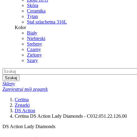
Skóra
Ceramika
Tytan
Stal szlachetna 316L
Kolor
Biały
Niebieski
Srebrny
Czarny
Zielony
Szary
Szukaj
Sklepy
Zarejestruj mój zegarek
Certina
Zegarki
DS Action
Certina DS Action Lady Diamonds - C032.051.22.126.00
DS Action Lady Diamonds