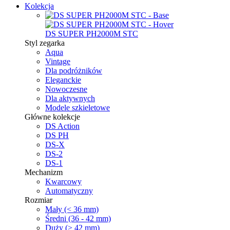
Kolekcja
DS SUPER PH2000M STC
Styl zegarka
Aqua
Vintage
Dla podróżników
Eleganckie
Nowoczesne
Dla aktywnych
Modele szkieletowe
Główne kolekcje
DS Action
DS PH
DS-X
DS-2
DS-1
Mechanizm
Kwarcowy
Automatyczny
Rozmiar
Mały (< 36 mm)
Średni (36 - 42 mm)
Duży (> 42 mm)