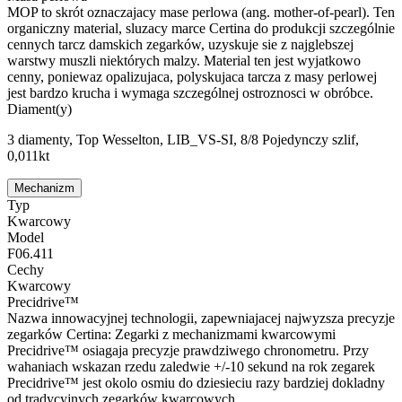
MOP to skrót oznaczajacy mase perlowa (ang. mother-of-pearl). Ten
organiczny material, sluzacy marce Certina do produkcji szczególnie
cennych tarcz damskich zegarków, uzyskuje sie z najglebszej
warstwy muszli niektórych malzy. Material ten jest wyjatkowo
cenny, poniewaz opalizujaca, polyskujaca tarcza z masy perlowej
jest bardzo krucha i wymaga szczególnej ostroznosci w obróbce.
Diament(y)
3 diamenty, Top Wesselton, LIB_VS-SI, 8/8 Pojedynczy szlif,
0,011kt
Mechanizm
Typ
Kwarcowy
Model
F06.411
Cechy
Kwarcowy
Precidrive™
Nazwa innowacyjnej technologii, zapewniajacej najwyzsza precyzje
zegarków Certina: Zegarki z mechanizmami kwarcowymi
Precidrive™ osiagaja precyzje prawdziwego chronometru. Przy
wahaniach wskazan rzedu zaledwie +/-10 sekund na rok zegarek
Precidrive™ jest okolo osmiu do dziesieciu razy bardziej dokladny
od tradycyjnych zegarków kwarcowych.