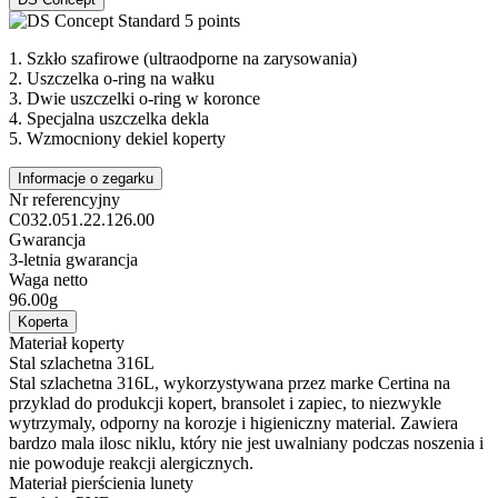
1.
Szkło szafirowe (ultraodporne na zarysowania)
2.
Uszczelka o-ring na wałku
3.
Dwie uszczelki o-ring w koronce
4.
Specjalna uszczelka dekla
5.
Wzmocniony dekiel koperty
Informacje o zegarku
Nr referencyjny
C032.051.22.126.00
Gwarancja
3-letnia gwarancja
Waga netto
96.00g
Koperta
Materiał koperty
Stal szlachetna 316L
Stal szlachetna 316L, wykorzystywana przez marke Certina na
przyklad do produkcji kopert, bransolet i zapiec, to niezwykle
wytrzymaly, odporny na korozje i higieniczny material. Zawiera
bardzo mala ilosc niklu, który nie jest uwalniany podczas noszenia i
nie powoduje reakcji alergicznych.
Materiał pierścienia lunety