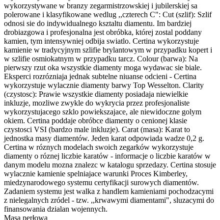
wykorzystywane w branzy zegarmistrzowskiej i jubilerskiej sa
polerowane i klasyfikowane wedlug ,,czterech C": Cut (szlif): Szlif
odnosi sie do indywidualnego ksztaltu diamentu. Im bardziej
drobiazgowa i profesjonalna jest obróbka, której zostal poddany
kamien, tym intensywniej odbija swiatlo. Certina wykorzystuje
kamienie w tradycyjnym szlifie brylantowym w przypadku kopert i
w szlifie osmiokatnym w przypadku tarcz. Colour (barwa): Na
pierwszy rzut oka wszystkie diamenty moga wydawac sie biale.
Eksperci rozrózniaja jednak subtelne niuanse odcieni - Certina
wykorzystuje wylacznie diamenty barwy Top Wesselton. Clarity
(czystosc): Prawie wszystkie diamenty posiadaja niewielkie
inkluzje, mozliwe zwykle do wykrycia przez profesjonaliste
wykorzystujacego szklo powiekszajace, ale niewidoczne golym
okiem. Certina poddaje obróbce diamenty o cenionej klasie
czystosci VSI (bardzo male inkluzje). Carat (masa): Karat to
jednostka masy diamentów. Jeden karat odpowiada wadze 0,2 g.
Certina w róznych modelach swoich zegarków wykorzystuje
diamenty o róznej liczbie karatów - informacje o liczbie karatów w
danym modelu mozna znalezc w katalogu sprzedazy. Certina stosuje
wylacznie kamienie spelniajace warunki Proces Kimberley,
miedzynarodowego systemu certyfikacji surowych diamentów.
Zadaniem systemu jest walka z handlem kamieniami pochodzacymi
z nielegalnych zródel - tzw. ,,krwawymi diamentami", sluzacymi do
finansowania dzialan wojennych.
Masa perłowa