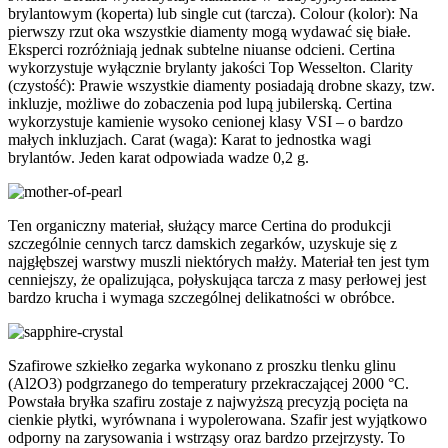
brylantowym (koperta) lub single cut (tarcza). Colour (kolor): Na
pierwszy rzut oka wszystkie diamenty mogą wydawać się białe.
Eksperci rozróżniają jednak subtelne niuanse odcieni. Certina
wykorzystuje wyłącznie brylanty jakości Top Wesselton. Clarity
(czystość): Prawie wszystkie diamenty posiadają drobne skazy, tzw.
inkluzje, możliwe do zobaczenia pod lupą jubilerską. Certina
wykorzystuje kamienie wysoko cenionej klasy VSI – o bardzo
małych inkluzjach. Carat (waga): Karat to jednostka wagi
brylantów. Jeden karat odpowiada wadze 0,2 g.
Ten organiczny materiał, służący marce Certina do produkcji
szczególnie cennych tarcz damskich zegarków, uzyskuje się z
najgłębszej warstwy muszli niektórych małży. Materiał ten jest tym
cenniejszy, że opalizująca, połyskująca tarcza z masy perłowej jest
bardzo krucha i wymaga szczególnej delikatności w obróbce.
Szafirowe szkiełko zegarka wykonano z proszku tlenku glinu
(Al2O3) podgrzanego do temperatury przekraczającej 2000 °C.
Powstała bryłka szafiru zostaje z najwyższą precyzją pocięta na
cienkie płytki, wyrównana i wypolerowana. Szafir jest wyjątkowo
odporny na zarysowania i wstrząsy oraz bardzo przejrzysty. To