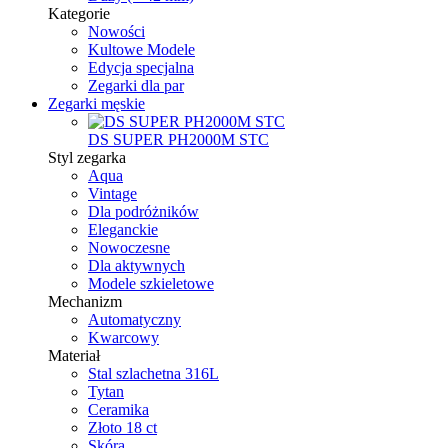
Kategorie
Nowości
Kultowe Modele
Edycja specjalna
Zegarki dla par
Zegarki męskie
DS SUPER PH2000M STC
Styl zegarka
Aqua
Vintage
Dla podróżników
Eleganckie
Nowoczesne
Dla aktywnych
Modele szkieletowe
Mechanizm
Automatyczny
Kwarcowy
Materiał
Stal szlachetna 316L
Tytan
Ceramika
Złoto 18 ct
Skóra