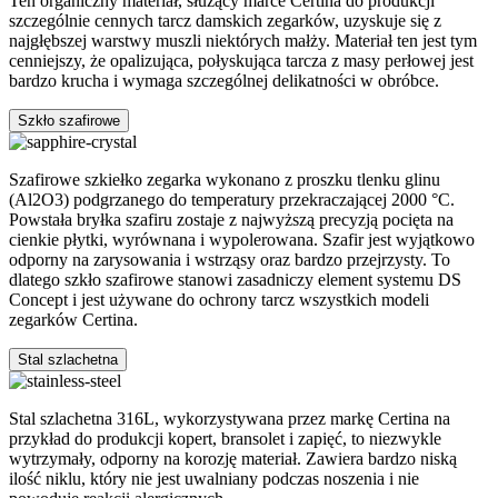
Ten organiczny materiał, służący marce Certina do produkcji
szczególnie cennych tarcz damskich zegarków, uzyskuje się z
najgłębszej warstwy muszli niektórych małży. Materiał ten jest tym
cenniejszy, że opalizująca, połyskująca tarcza z masy perłowej jest
bardzo krucha i wymaga szczególnej delikatności w obróbce.
Szkło szafirowe
Szafirowe szkiełko zegarka wykonano z proszku tlenku glinu
(Al2O3) podgrzanego do temperatury przekraczającej 2000 °C.
Powstała bryłka szafiru zostaje z najwyższą precyzją pocięta na
cienkie płytki, wyrównana i wypolerowana. Szafir jest wyjątkowo
odporny na zarysowania i wstrząsy oraz bardzo przejrzysty. To
dlatego szkło szafirowe stanowi zasadniczy element systemu DS
Concept i jest używane do ochrony tarcz wszystkich modeli
zegarków Certina.
Stal szlachetna
Stal szlachetna 316L, wykorzystywana przez markę Certina na
przykład do produkcji kopert, bransolet i zapięć, to niezwykle
wytrzymały, odporny na korozję materiał. Zawiera bardzo niską
ilość niklu, który nie jest uwalniany podczas noszenia i nie