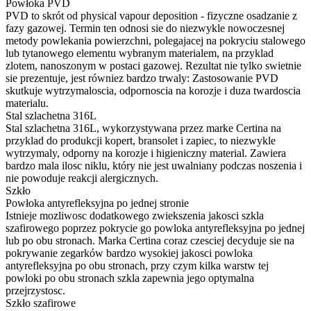
Powłoka PVD
PVD to skrót od physical vapour deposition - fizyczne osadzanie z
fazy gazowej. Termin ten odnosi sie do niezwykle nowoczesnej
metody powlekania powierzchni, polegajacej na pokryciu stalowego
lub tytanowego elementu wybranym materialem, na przyklad
zlotem, nanoszonym w postaci gazowej. Rezultat nie tylko swietnie
sie prezentuje, jest równiez bardzo trwaly: Zastosowanie PVD
skutkuje wytrzymaloscia, odpornoscia na korozje i duza twardoscia
materialu.
Stal szlachetna 316L
Stal szlachetna 316L, wykorzystywana przez marke Certina na
przyklad do produkcji kopert, bransolet i zapiec, to niezwykle
wytrzymaly, odporny na korozje i higieniczny material. Zawiera
bardzo mala ilosc niklu, który nie jest uwalniany podczas noszenia i
nie powoduje reakcji alergicznych.
Szkło
Powłoka antyrefleksyjna po jednej stronie
Istnieje mozliwosc dodatkowego zwiekszenia jakosci szkla
szafirowego poprzez pokrycie go powloka antyrefleksyjna po jednej
lub po obu stronach. Marka Certina coraz czesciej decyduje sie na
pokrywanie zegarków bardzo wysokiej jakosci powloka
antyrefleksyjna po obu stronach, przy czym kilka warstw tej
powloki po obu stronach szkla zapewnia jego optymalna
przejrzystosc.
Szkło szafirowe