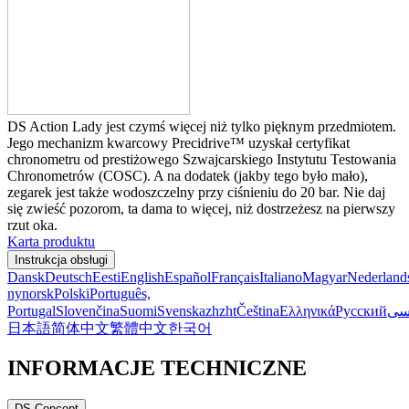
DS Action Lady jest czymś więcej niż tylko pięknym przedmiotem.
Jego mechanizm kwarcowy Precidrive™ uzyskał certyfikat
chronometru od prestiżowego Szwajcarskiego Instytutu Testowania
Chronometrów (COSC). A na dodatek (jakby tego było mało),
zegarek jest także wodoszczelny przy ciśnieniu do 20 bar. Nie daj
się zwieść pozorom, ta dama to więcej, niż dostrzeżesz na pierwszy
rzut oka.
Karta produktu
Instrukcja obsługi
Dansk
Deutsch
Eesti
English
Español
Français
Italiano
Magyar
Nederland
nynorsk
Polski
Português,
Portugal
Slovenčina
Suomi
Svenska
zh
zht
Čeština
Ελληνικά
Русский
سی
日本語
简体中文
繁體中文
한국어
INFORMACJE TECHNICZNE
DS Concept