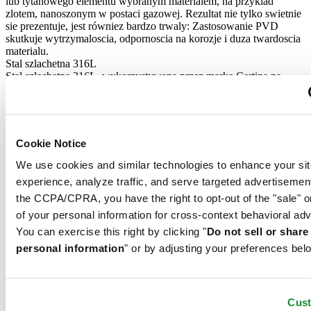
lub tytanowego elementu wybranym materialem, na przyklad
zlotem, nanoszonym w postaci gazowej. Rezultat nie tylko swietnie
sie prezentuje, jest równiez bardzo trwaly: Zastosowanie PVD
skutkuje wytrzymaloscia, odpornoscia na korozje i duza twardoscia
materialu.
Stal szlachetna 316L
Stal szlachetna 316L, wykorzystywana przez marke Certina na
przyklad do produkcji kopert, bransolet i zapiec, to niezwykle
wytrzymaly, odporny na korozje i higieniczny material. Zawiera
bardzo mala ilosc niklu, który nie jest uwalniany podczas noszenia i
nie powoduje reakcji alergicznych.
Materiał zapięcia
Cookie Notice
Stal szlachetna 316L
Stal szlachetna 316L, wykorzystywana przez marke Certina na
We use cookies and similar technologies to enhance your sit
przyklad do produkcji kopert, bransolet i zapiec, to niezwykle
experience, analyze traffic, and serve targeted advertisemen
wytrzymaly, odporny na korozje i higieniczny material. Zawiera
the CCPA/CPRA, you have the right to opt-out of the "sale" o
bardzo mala ilosc niklu, który nie jest uwalniany podczas noszenia i
nie powoduje reakcji alergicznych.
of your personal information for cross-context behavioral adv
You can exercise this right by clicking "
Do not sell or shar
personal information
" or by adjusting your preferences bel
DS Action Lady Diamonds
Zegarek Damski ∙ Kwarcowy ∙ Masa perłowa ∙ Stal szlachetna 316L
Zarezerwuj w salonie
Cus