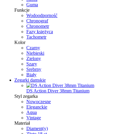
Guma
Funkcje
Wodoodporność
Chronograf
Chronometr
Fazy księżyca
Tachometr
Kolor
Czarny
Niebieski
Zielony
Szary
Srebrny
Biały
Zegarki damskie
DS Action Diver 38mm Titanium
Styl zegarka
Nowoczesne
Eleganckie
Aqua
Vintage
Materiał
Diament(y)
Złoto 18 ct