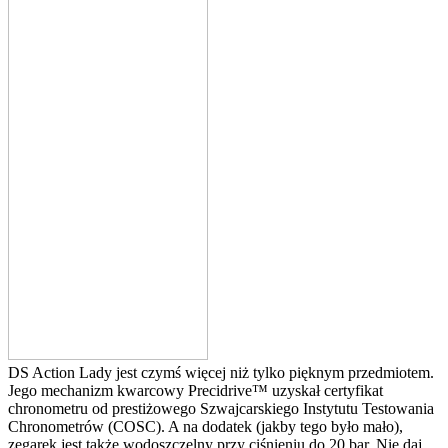
DS Action Lady jest czymś więcej niż tylko pięknym przedmiotem.
Jego mechanizm kwarcowy Precidrive™ uzyskał certyfikat
chronometru od prestiżowego Szwajcarskiego Instytutu Testowania
Chronometrów (COSC). A na dodatek (jakby tego było mało),
zegarek jest także wodoszczelny przy ciśnieniu do 20 bar. Nie daj