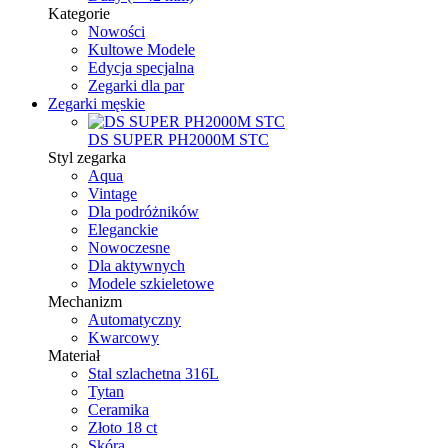
Kategorie
Nowości
Kultowe Modele
Edycja specjalna
Zegarki dla par
Zegarki męskie
DS SUPER PH2000M STC
Styl zegarka
Aqua
Vintage
Dla podróżników
Eleganckie
Nowoczesne
Dla aktywnych
Modele szkieletowe
Mechanizm
Automatyczny
Kwarcowy
Materiał
Stal szlachetna 316L
Tytan
Ceramika
Złoto 18 ct
Skóra