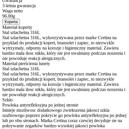
Gwarancja
3-letnia gwarancja
Waga netto
96.00g
Koperta
Materiał koperty
Stal szlachetna 316L
Stal szlachetna 316L, wykorzystywana przez marke Certina na
przyklad do produkcji kopert, bransolet i zapiec, to niezwykle
wytrzymaly, odporny na korozje i higieniczny material. Zawiera
bardzo mala ilosc niklu, który nie jest uwalniany podczas noszenia i
nie powoduje reakcji alergicznych.
Materiał pierścienia lunety
Stal szlachetna 316L
Stal szlachetna 316L, wykorzystywana przez marke Certina na
przyklad do produkcji kopert, bransolet i zapiec, to niezwykle
wytrzymaly, odporny na korozje i higieniczny material. Zawiera
bardzo mala ilosc niklu, który nie jest uwalniany podczas noszenia i
nie powoduje reakcji alergicznych.
Szkło
Powłoka antyrefleksyjna po jednej stronie
Istnieje mozliwosc dodatkowego zwiekszenia jakosci szkla
szafirowego poprzez pokrycie go powloka antyrefleksyjna po jednej
lub po obu stronach. Marka Certina coraz czesciej decyduje sie na
pokrywanie zegarków bardzo wysokiej jakosci powloka