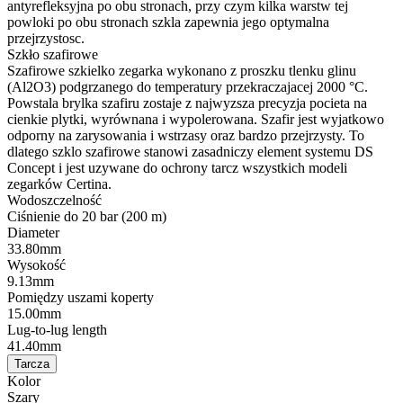
antyrefleksyjna po obu stronach, przy czym kilka warstw tej
powloki po obu stronach szkla zapewnia jego optymalna
przejrzystosc.
Szkło szafirowe
Szafirowe szkielko zegarka wykonano z proszku tlenku glinu
(Al2O3) podgrzanego do temperatury przekraczajacej 2000 °C.
Powstala brylka szafiru zostaje z najwyzsza precyzja pocieta na
cienkie plytki, wyrównana i wypolerowana. Szafir jest wyjatkowo
odporny na zarysowania i wstrzasy oraz bardzo przejrzysty. To
dlatego szklo szafirowe stanowi zasadniczy element systemu DS
Concept i jest uzywane do ochrony tarcz wszystkich modeli
zegarków Certina.
Wodoszczelność
Ciśnienie do 20 bar (200 m)
Diameter
33.80mm
Wysokość
9.13mm
Pomiędzy uszami koperty
15.00mm
Lug-to-lug length
41.40mm
Tarcza
Kolor
Szary