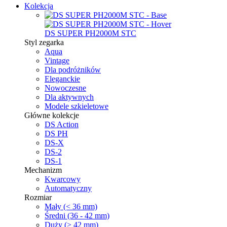
Kolekcja
DS SUPER PH2000M STC
Styl zegarka
Aqua
Vintage
Dla podróżników
Eleganckie
Nowoczesne
Dla aktywnych
Modele szkieletowe
Główne kolekcje
DS Action
DS PH
DS-X
DS-2
DS-1
Mechanizm
Kwarcowy
Automatyczny
Rozmiar
Mały (< 36 mm)
Średni (36 - 42 mm)
Duży (> 42 mm)