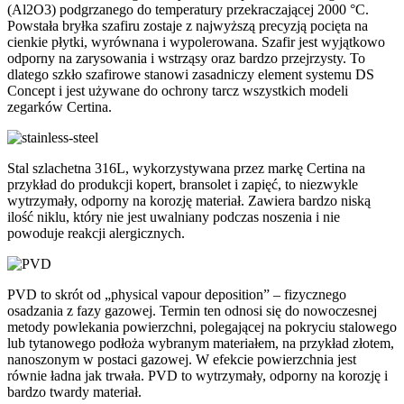
(Al2O3) podgrzanego do temperatury przekraczającej 2000 °C.
Powstała bryłka szafiru zostaje z najwyższą precyzją pocięta na
cienkie płytki, wyrównana i wypolerowana. Szafir jest wyjątkowo
odporny na zarysowania i wstrząsy oraz bardzo przejrzysty. To
dlatego szkło szafirowe stanowi zasadniczy element systemu DS
Concept i jest używane do ochrony tarcz wszystkich modeli
zegarków Certina.
Stal szlachetna 316L, wykorzystywana przez markę Certina na
przykład do produkcji kopert, bransolet i zapięć, to niezwykle
wytrzymały, odporny na korozję materiał. Zawiera bardzo niską
ilość niklu, który nie jest uwalniany podczas noszenia i nie
powoduje reakcji alergicznych.
PVD to skrót od „physical vapour deposition” – fizycznego
osadzania z fazy gazowej. Termin ten odnosi się do nowoczesnej
metody powlekania powierzchni, polegającej na pokryciu stalowego
lub tytanowego podłoża wybranym materiałem, na przykład złotem,
nanoszonym w postaci gazowej. W efekcie powierzchnia jest
równie ładna jak trwała. PVD to wytrzymały, odporny na korozję i
bardzo twardy materiał.