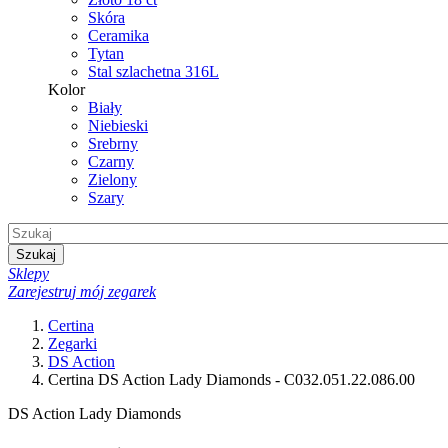
Skóra
Ceramika
Tytan
Stal szlachetna 316L
Kolor
Biały
Niebieski
Srebrny
Czarny
Zielony
Szary
Szukaj
Sklepy
Zarejestruj mój zegarek
Certina
Zegarki
DS Action
Certina DS Action Lady Diamonds - C032.051.22.086.00
DS Action Lady Diamonds