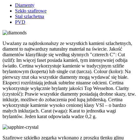
Diamenty
Szkło szafirowe
Stal szlachetna
PVD
Uważany za najdoskonalszy ze wszystkich kamieni szlachetnych,
diament to najtwardszy naturalny materiał na świecie. Jakość
diamentów klasyfikuje się według słynnych "czterech C": Cut
(szlif): Im więcej faset posiada kamień, tym intensywniej odbija
światło. Certina wykorzystuje kamienie w tradycyjnym szlifie
brylantowym (koperta) lub single cut (tarcza). Colour (kolor): Na
pierwszy rzut oka wszystkie diamenty mogą wydawać się białe.
Eksperci rozróżniają jednak subtelne niuanse odcieni. Certina
wykorzystuje wyłącznie brylanty jakości Top Wesselton. Clarity
(czystość): Prawie wszystkie diamenty posiadają drobne skazy, tzw.
inkluzje, możliwe do zobaczenia pod lupą jubilerską. Certina
wykorzystuje kamienie wysoko cenionej klasy VSI – o bardzo
małych inkluzjach. Carat (waga): Karat to jednostka wagi
brylantów. Jeden karat odpowiada wadze 0,2 g.
Szafirowe szkiełko zegarka wykonano z proszku tlenku glinu