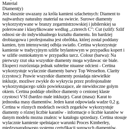
Material
Diament(y)
Jest slusznie uwazany za króla kamieni szlachetnych: Diament to
najtwardszy naturalny material na swiecie. Surowe diamenty
wykorzystywane w branzy zegarmistrzowskiej i jubilerskiej sa
polerowane i klasyfikowane wedlug ,,czterech C": Cut (szlif): Szlif
odnosi sie do indywidualnego ksztaltu diamentu. Im bardziej
drobiazgowa i profesjonalna jest obróbka, której zostal poddany
kamien, tym intensywniej odbija swiatlo. Certina wykorzystuje
kamienie w tradycyjnym szlifie brylantowym w przypadku kopert i
w szlifie osmiokatnym w przypadku tarcz. Colour (barwa): Na
pierwszy rzut oka wszystkie diamenty moga wydawac sie biale.
Eksperci rozrózniaja jednak subtelne niuanse odcieni - Certina
wykorzystuje wylacznie diamenty barwy Top Wesselton. Clarity
(czystosc): Prawie wszystkie diamenty posiadaja niewielkie
inkluzje, mozliwe zwykle do wykrycia przez profesjonaliste
wykorzystujacego szklo powiekszajace, ale niewidoczne golym
okiem. Certina poddaje obróbce diamenty o cenionej klasie
czystosci VSI (bardzo male inkluzje). Carat (masa): Karat to
jednostka masy diamentów. Jeden karat odpowiada wadze 0,2 g.
Certina w róznych modelach swoich zegarków wykorzystuje
diamenty o róznej liczbie karatów - informacje o liczbie karatów w
danym modelu mozna znalezc w katalogu sprzedazy. Certina stosuje
wylacznie kamienie spelniajace warunki Proces Kimberley,
miedzynarodowego systemu certyfikacji surowych diamentów.