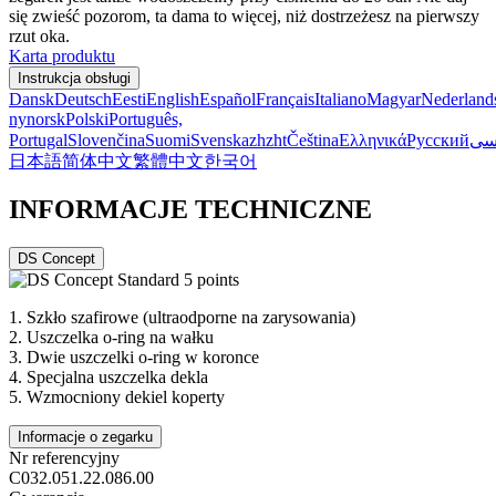
się zwieść pozorom, ta dama to więcej, niż dostrzeżesz na pierwszy
rzut oka.
Karta produktu
Instrukcja obsługi
Dansk
Deutsch
Eesti
English
Español
Français
Italiano
Magyar
Nederland
nynorsk
Polski
Português,
Portugal
Slovenčina
Suomi
Svenska
zh
zht
Čeština
Ελληνικά
Русский
سی
日本語
简体中文
繁體中文
한국어
INFORMACJE TECHNICZNE
DS Concept
1.
Szkło szafirowe (ultraodporne na zarysowania)
2.
Uszczelka o-ring na wałku
3.
Dwie uszczelki o-ring w koronce
4.
Specjalna uszczelka dekla
5.
Wzmocniony dekiel koperty
Informacje o zegarku
Nr referencyjny
C032.051.22.086.00