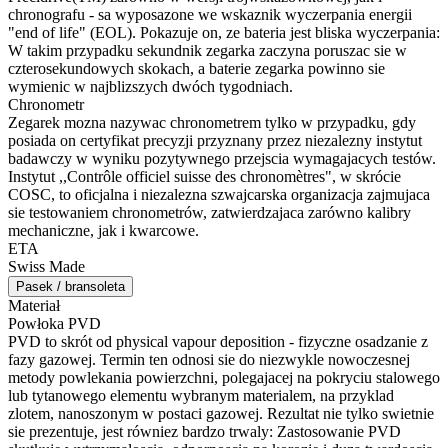
chronografu - sa wyposazone we wskaznik wyczerpania energii
"end of life" (EOL). Pokazuje on, ze bateria jest bliska wyczerpania:
W takim przypadku sekundnik zegarka zaczyna poruszac sie w
czterosekundowych skokach, a baterie zegarka powinno sie
wymienic w najblizszych dwóch tygodniach.
Chronometr
Zegarek mozna nazywac chronometrem tylko w przypadku, gdy
posiada on certyfikat precyzji przyznany przez niezalezny instytut
badawczy w wyniku pozytywnego przejscia wymagajacych testów.
Instytut ,,Contrôle officiel suisse des chronomètres", w skrócie
COSC, to oficjalna i niezalezna szwajcarska organizacja zajmujaca
sie testowaniem chronometrów, zatwierdzajaca zarówno kalibry
mechaniczne, jak i kwarcowe.
ETA
Swiss Made
Pasek / bransoleta
Materiał
Powłoka PVD
PVD to skrót od physical vapour deposition - fizyczne osadzanie z
fazy gazowej. Termin ten odnosi sie do niezwykle nowoczesnej
metody powlekania powierzchni, polegajacej na pokryciu stalowego
lub tytanowego elementu wybranym materialem, na przyklad
zlotem, nanoszonym w postaci gazowej. Rezultat nie tylko swietnie
sie prezentuje, jest równiez bardzo trwaly: Zastosowanie PVD