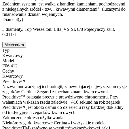
Zadaniem systemu jest walka z handlem kamieniami pochodzacymi
z nielegalnych zródel - tzw. ,,krwawymi diamentami", sluzacymi do
finansowania dzialan wojennych.
Diament(y)
3 diamenty, Top Wesselton, LIB_VS-SI, 8/8 Pojedynczy szlif,
0,011kt
Mechanizm
Typ
Kwarcowy
Model
F06.412
Cechy
Kwarcowy
Precidrive™
Nazwa innowacyjnej technologii, zapewniajacej najwyzsza precyzje
zegarków Certina: Zegarki z mechanizmami kwarcowymi
Precidrive™ osiagaja precyzje prawdziwego chronometru. Przy
wahaniach wskazan rzedu zaledwie +/-10 sekund na rok zegarek
Precidrive™ jest okolo osmiu do dziesieciu razy bardziej dokladny
od tradycyjnych zegarków kwarcowych.
Zakończenie okresu użytkowania
Niektóre zegarki kwarcowe Certina - i wszystkie modele
Precidrive(TM) zarówno w wersji trójwskazówkowej, jak i