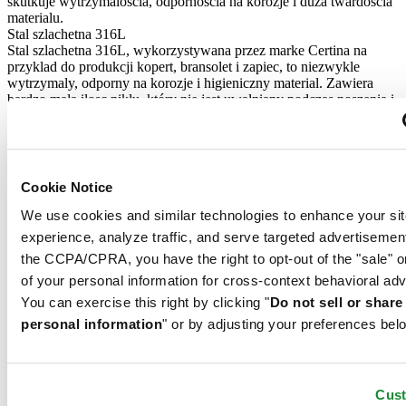
skutkuje wytrzymaloscia, odpornoscia na korozje i duza twardoscia
materialu.
Stal szlachetna 316L
Stal szlachetna 316L, wykorzystywana przez marke Certina na
przyklad do produkcji kopert, bransolet i zapiec, to niezwykle
wytrzymaly, odporny na korozje i higieniczny material. Zawiera
bardzo mala ilosc niklu, który nie jest uwalniany podczas noszenia i
nie powoduje reakcji alergicznych.
Materiał zapięcia
Stal szlachetna 316L
Stal szlachetna 316L, wykorzystywana przez marke Certina na
przyklad do produkcji kopert, bransolet i zapiec, to niezwykle
Cookie Notice
wytrzymaly, odporny na korozje i higieniczny material. Zawiera
bardzo mala ilosc niklu, który nie jest uwalniany podczas noszenia i
We use cookies and similar technologies to enhance your sit
nie powoduje reakcji alergicznych.
experience, analyze traffic, and serve targeted advertisemen
the CCPA/CPRA, you have the right to opt-out of the "sale" o
of your personal information for cross-context behavioral adv
DS Action Lady Diamonds
You can exercise this right by clicking "
Do not sell or shar
Zegarek Damski ∙ Kwarcowy ∙ Szary ∙ Stal szlachetna 316L
personal information
" or by adjusting your preferences bel
Zarezerwuj w salonie
Materiałów
Cus