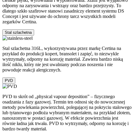
cienkie płytki, wyrównana i wypolerowana. Szafir jest wyjątkowo
odporny na zarysowania i wstrząsy oraz bardzo przejrzysty. To
dlatego szkło szafirowe stanowi zasadniczy element systemu DS
Concept i jest używane do ochrony tarcz wszystkich modeli
zegarków Certina.
Stal szlachetna
Stal szlachetna 316L, wykorzystywana przez markę Certina na
przykład do produkcji kopert, bransolet i zapięć, to niezwykle
wytrzymały, odporny na korozję materiał. Zawiera bardzo niską
ilość niklu, który nie jest uwalniany podczas noszenia i nie
powoduje reakcji alergicznych.
PVD
PVD to skrót od „physical vapour deposition” – fizycznego
osadzania z fazy gazowej. Termin ten odnosi się do nowoczesnej
metody powlekania powierzchni, polegającej na pokryciu stalowego
lub tytanowego podłoża wybranym materiałem, na przykład złotem,
nanoszonym w postaci gazowej. W efekcie powierzchnia jest
równie ładna jak trwała. PVD to wytrzymały, odporny na korozję i
bardzo twardy materiał.