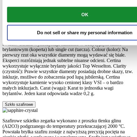
Diamenty
OK
Uważany za najdoskonalszy ze wszystkich kamieni szlachetnych,
diament to najtwardszy naturalny materiał na świecie. Jakość
Do not sell or share my personal information
diamentów klasyfikuje się według słynnych "czterech C": Cut
(szlif): Im więcej faset posiada kamień, tym intensywniej odbija
światło. Certina wykorzystuje kamienie w tradycyjnym szlifie
brylantowym (koperta) lub single cut (tarcza). Colour (kolor): Na
pierwszy rzut oka wszystkie diamenty mogą wydawać się białe.
Eksperci rozróżniają jednak subtelne niuanse odcieni. Certina
wykorzystuje wyłącznie brylanty jakości Top Wesselton. Clarity
(czystość): Prawie wszystkie diamenty posiadają drobne skazy, tzw.
inkluzje, możliwe do zobaczenia pod lupą jubilerską. Certina
wykorzystuje kamienie wysoko cenionej klasy VSI – o bardzo
małych inkluzjach. Carat (waga): Karat to jednostka wagi
brylantów. Jeden karat odpowiada wadze 0,2 g.
Szkło szafirowe
Szafirowe szkiełko zegarka wykonano z proszku tlenku glinu
(Al2O3) podgrzanego do temperatury przekraczającej 2000 °C.
Powstała bryłka szafiru zostaje z najwyższą precyzją pocięta na