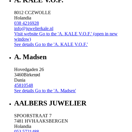
A. KALE V.O.F.
8012 CC
ZWOLLE
Holandia
038 4216928
info@juwelierkale.nl
Visit website
Go to the 'A. KALE V.O.F.' (open in new
window)
See details
Go to the 'A. KALE V.O.F.'
A. Madsen
Hovedgaden 26
3460
Birkerød
Dania
45810548
See details
Go to the 'A. Madsen'
AALBERS JUWELIER
SPOORSTRAAT 7
7481 HV
HAAKSBERGEN
Holandia
053 5721488