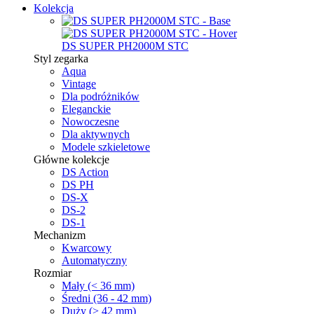
Kolekcja
DS SUPER PH2000M STC
Styl zegarka
Aqua
Vintage
Dla podróżników
Eleganckie
Nowoczesne
Dla aktywnych
Modele szkieletowe
Główne kolekcje
DS Action
DS PH
DS-X
DS-2
DS-1
Mechanizm
Kwarcowy
Automatyczny
Rozmiar
Mały (< 36 mm)
Średni (36 - 42 mm)
Duży (> 42 mm)