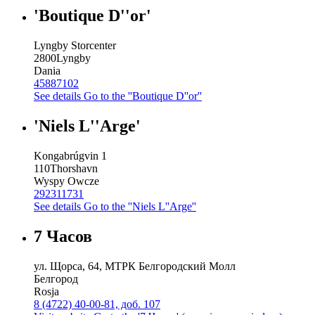
'Boutique D''or'
Lyngby Storcenter
2800
Lyngby
Dania
45887102
See details
Go to the ''Boutique D''or''
'Niels L''Arge'
Kongabrúgvin 1
110
Thorshavn
Wyspy Owcze
292311731
See details
Go to the ''Niels L''Arge''
7 Часов
ул. Щорса, 64, МТРК Белгородский Молл
Белгород
Rosja
8 (4722) 40-00-81, доб. 107