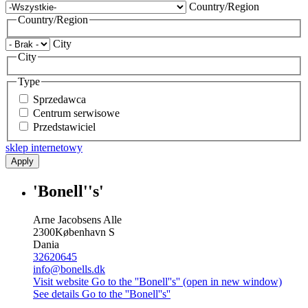
Country/Region
Country/Region
City
City
Type
Sprzedawca
Centrum serwisowe
Przedstawiciel
sklep internetowy
Apply
'Bonell''s'
Arne Jacobsens Alle
2300
København S
Dania
32620645
info@bonells.dk
Visit website
Go to the ''Bonell''s'' (open in new window)
See details
Go to the ''Bonell''s''