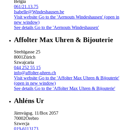
Belgia
061/21.13.75
Isabelle@Windeshausen.be
Visit website
Go to the 'Aernouts Windeshausen' (open in
new window)
See details
Go to the 'Aernouts Windeshausen'
Affolter Max Uhren & Bijouterie
Strehlgasse 25
8001
Zürich
Szwajcaria
044 252 55 15
info@affolter-uhren.ch
Visit website
Go to the 'Affolter Max Uhren & Bijouterie'
(open in new window)
See details
Go to the 'Affolter Max Uhren & Bijouterie'
Ahléns Ur
Järnvägsg. 11/Box 2057
70002
Örebro
Szwecja
019-6113173