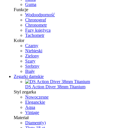
Guma
Funkcje
Wodoodporność
Chronograf
Chronometr
Fazy księżyca
Tachometr
Kolor
Czarny
Niebieski
Zielony
Szary
Srebrny
Biały
Zegarki damskie
DS Action Diver 38mm Titanium
Styl zegarka
Nowoczesne
Eleganckie
Aqua
Vintage
Materiał
Diament(y)
Złoto 18 ct