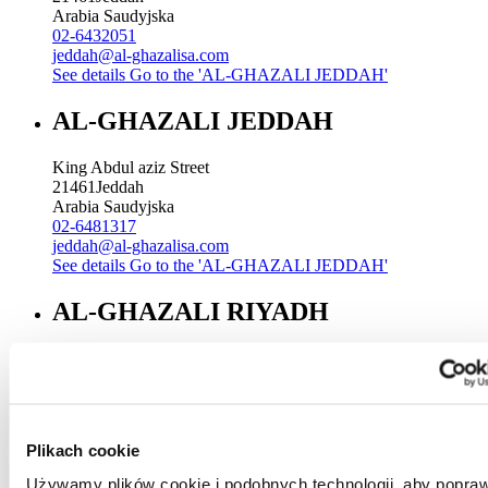
Arabia Saudyjska
02-6432051
jeddah@al-ghazalisa.com
See details
Go to the 'AL-GHAZALI JEDDAH'
AL-GHAZALI JEDDAH
King Abdul aziz Street
21461
Jeddah
Arabia Saudyjska
02-6481317
jeddah@al-ghazalisa.com
See details
Go to the 'AL-GHAZALI JEDDAH'
AL-GHAZALI RIYADH
Sitteen Street
Riyadh
Arabia Saudyjska
00966 1 4744000 Ext. 196
Riyadh@al-ghazalisa.com
Plikach cookie
See details
Go to the 'AL-GHAZALI RIYADH'
Używamy plików cookie i podobnych technologii, aby popraw