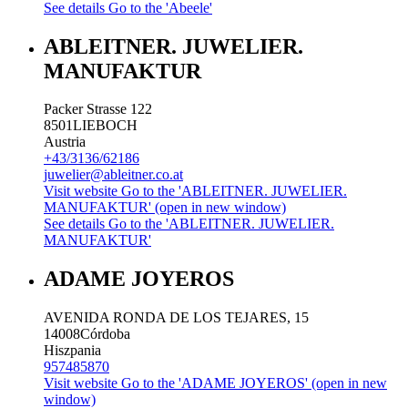
See details
Go to the 'Abeele'
ABLEITNER. JUWELIER.
MANUFAKTUR
Packer Strasse 122
8501
LIEBOCH
Austria
+43/3136/62186
juwelier@ableitner.co.at
Visit website
Go to the 'ABLEITNER. JUWELIER.
MANUFAKTUR' (open in new window)
See details
Go to the 'ABLEITNER. JUWELIER.
MANUFAKTUR'
ADAME JOYEROS
AVENIDA RONDA DE LOS TEJARES, 15
14008
Córdoba
Hiszpania
957485870
Visit website
Go to the 'ADAME JOYEROS' (open in new
window)