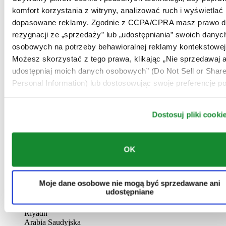
AL-GHAZALI RIYADH
komfort korzystania z witryny, analizować ruch i wyświetlać
dopasowane reklamy. Zgodnie z CCPA/CPRA masz prawo d
Batha
rezygnacji ze „sprzedaży” lub „udostępniania” swoich danyc
Riyadh
Arabia Saudyjska
osobowych na potrzeby behawioralnej reklamy kontekstowej
00966 1 4032968
Możesz skorzystać z tego prawa, klikając „Nie sprzedawaj a
Riyadh@al-ghazalisa.com
udostępniaj moich danych osobowych” (Do Not Sell or Shar
See details
Go to the 'AL-GHAZALI RIYADH'
Personal Information) lub dostosowując swoje preferencje po
AL-GHAZALI RIYADH
Dostosuj pliki cooki
Olaya
Riyadh
Arabia Saudyjska
00966 1 4561410
OK
Riyadh@al-ghazalisa.com
See details
Go to the 'AL-GHAZALI RIYADH'
AL-GHAZALI RIYADH
Moje dane osobowe nie mogą być sprzedawane ani
udostępniane
Olaya
Riyadh
Arabia Saudyjska