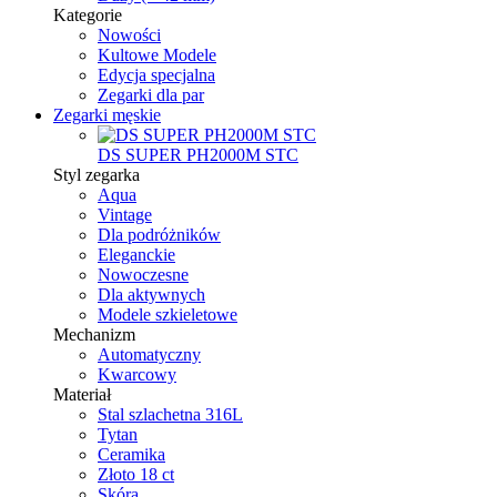
Kategorie
Nowości
Kultowe Modele
Edycja specjalna
Zegarki dla par
Zegarki męskie
DS SUPER PH2000M STC
Styl zegarka
Aqua
Vintage
Dla podróżników
Eleganckie
Nowoczesne
Dla aktywnych
Modele szkieletowe
Mechanizm
Automatyczny
Kwarcowy
Materiał
Stal szlachetna 316L
Tytan
Ceramika
Złoto 18 ct
Skóra