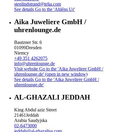
stenlindstrand@telia.com
See details
Go to the 'Ahléns Ur'
Aika Juweliere GmbH /
uhrenlounge.de
Bautzner Str. 6
01099
Dresden
Niemcy
+49 351 4262075
info@uhrenlounge.de
Visit website
Go to the 'Aika Juweliere GmbH /
uhrenlounge.de' (open in new window)
See details
Go to the 'Aika Juweliere GmbH /
uhrenlounge.de'
AL-GHAZALI JEDDAH
King Abdul aziz Street
21461
Jeddah
Arabia Saudyjska
02-6473000
jeddah@al-ghazalisa.com