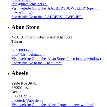
info@juwelieraalbers.nl
Visit website
Go to the 'AALBERS JUWELIER' (open in
new window)
See details
Go to the 'AALBERS JUWELIER'
Aban Store
No.61,Corner of Aban,Karim Khan Ave.
Tehran
Iran
982188906565
Info@kish-behin.com
Visit website
Go to the 'Aban Store' (open in new window)
See details
Go to the 'Aban Store'
Abeele
Petite Rue 39-41
7700
Mouscron
Belgia
056/33.22.37
bijouterie@abeele.be
Visit website
Go to the 'Abeele' (open in new window)