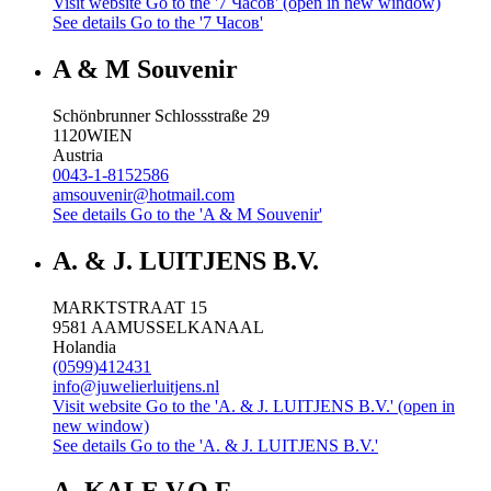
Visit website
Go to the '7 Часов' (open in new window)
See details
Go to the '7 Часов'
A & M Souvenir
Schönbrunner Schlossstraße 29
1120
WIEN
Austria
0043-1-8152586
amsouvenir@hotmail.com
See details
Go to the 'A & M Souvenir'
A. & J. LUITJENS B.V.
MARKTSTRAAT 15
9581 AA
MUSSELKANAAL
Holandia
(0599)412431
info@juwelierluitjens.nl
Visit website
Go to the 'A. & J. LUITJENS B.V.' (open in
new window)
See details
Go to the 'A. & J. LUITJENS B.V.'