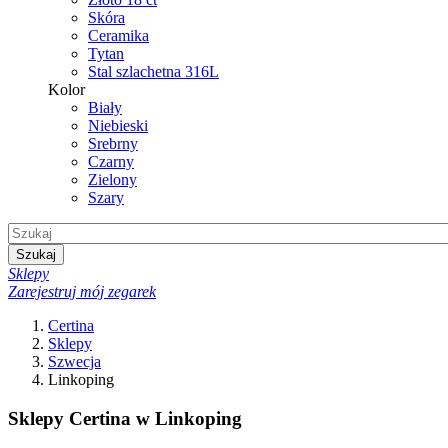
Skóra
Ceramika
Tytan
Stal szlachetna 316L
Kolor
Biały
Niebieski
Srebrny
Czarny
Zielony
Szary
Szukaj
Sklepy
Zarejestruj mój zegarek
Certina
Sklepy
Szwecja
Linkoping
Sklepy Certina w Linkoping