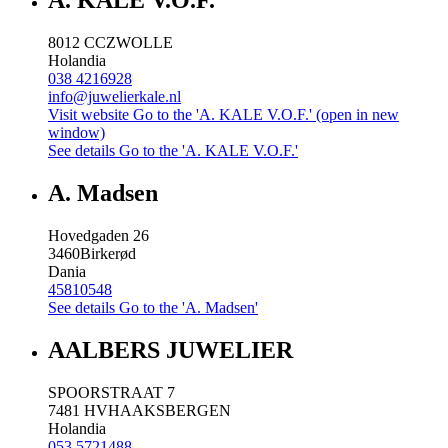
A. KALE V.O.F.
8012 CC
ZWOLLE
Holandia
038 4216928
info@juwelierkale.nl
Visit website
Go to the 'A. KALE V.O.F.' (open in new
window)
See details
Go to the 'A. KALE V.O.F.'
A. Madsen
Hovedgaden 26
3460
Birkerød
Dania
45810548
See details
Go to the 'A. Madsen'
AALBERS JUWELIER
SPOORSTRAAT 7
7481 HV
HAAKSBERGEN
Holandia
053 5721488