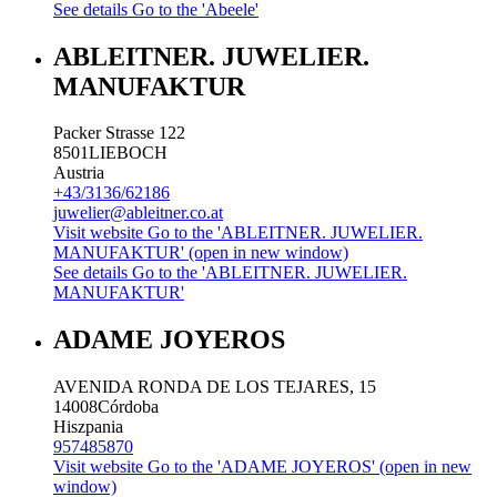
See details
Go to the 'Abeele'
ABLEITNER. JUWELIER.
MANUFAKTUR
Packer Strasse 122
8501
LIEBOCH
Austria
+43/3136/62186
juwelier@ableitner.co.at
Visit website
Go to the 'ABLEITNER. JUWELIER.
MANUFAKTUR' (open in new window)
See details
Go to the 'ABLEITNER. JUWELIER.
MANUFAKTUR'
ADAME JOYEROS
AVENIDA RONDA DE LOS TEJARES, 15
14008
Córdoba
Hiszpania
957485870
Visit website
Go to the 'ADAME JOYEROS' (open in new
window)