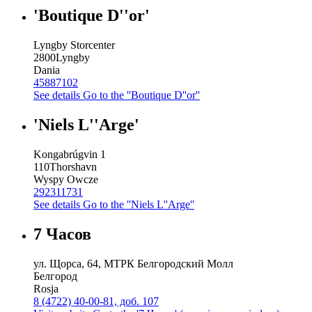
'Boutique D''or'
Lyngby Storcenter
2800
Lyngby
Dania
45887102
See details
Go to the ''Boutique D''or''
'Niels L''Arge'
Kongabrúgvin 1
110
Thorshavn
Wyspy Owcze
292311731
See details
Go to the ''Niels L''Arge''
7 Часов
ул. Щорса, 64, МТРК Белгородский Молл
Белгород
Rosja
8 (4722) 40-00-81, доб. 107