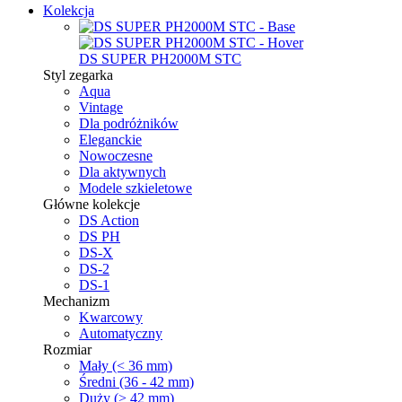
Kolekcja
DS SUPER PH2000M STC
Styl zegarka
Aqua
Vintage
Dla podróżników
Eleganckie
Nowoczesne
Dla aktywnych
Modele szkieletowe
Główne kolekcje
DS Action
DS PH
DS-X
DS-2
DS-1
Mechanizm
Kwarcowy
Automatyczny
Rozmiar
Mały (< 36 mm)
Średni (36 - 42 mm)
Duży (> 42 mm)