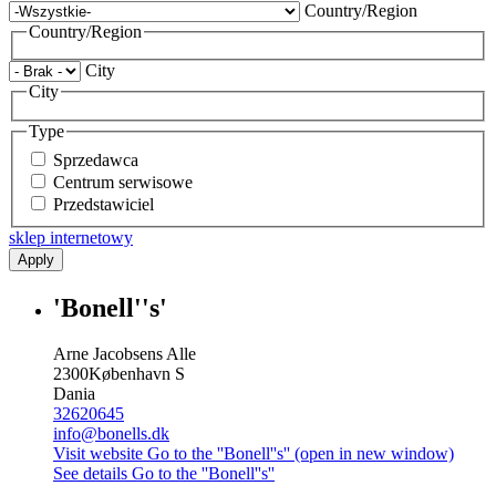
Country/Region
Country/Region
City
City
Type
Sprzedawca
Centrum serwisowe
Przedstawiciel
sklep internetowy
Apply
'Bonell''s'
Arne Jacobsens Alle
2300
København S
Dania
32620645
info@bonells.dk
Visit website
Go to the ''Bonell''s'' (open in new window)
See details
Go to the ''Bonell''s''