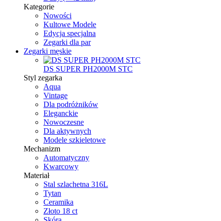
Kategorie
Nowości
Kultowe Modele
Edycja specjalna
Zegarki dla par
Zegarki męskie
DS SUPER PH2000M STC
Styl zegarka
Aqua
Vintage
Dla podróżników
Eleganckie
Nowoczesne
Dla aktywnych
Modele szkieletowe
Mechanizm
Automatyczny
Kwarcowy
Materiał
Stal szlachetna 316L
Tytan
Ceramika
Złoto 18 ct
Skóra