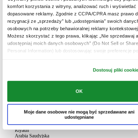
AL-GHAZALI RIYADH
komfort korzystania z witryny, analizować ruch i wyświetlać
dopasowane reklamy. Zgodnie z CCPA/CPRA masz prawo d
Batha
rezygnacji ze „sprzedaży” lub „udostępniania” swoich danyc
Riyadh
Arabia Saudyjska
osobowych na potrzeby behawioralnej reklamy kontekstowej
00966 1 4032968
Możesz skorzystać z tego prawa, klikając „Nie sprzedawaj a
Riyadh@al-ghazalisa.com
udostępniaj moich danych osobowych” (Do Not Sell or Shar
See details
Go to the 'AL-GHAZALI RIYADH'
Personal Information) lub dostosowując swoje preferencje po
AL-GHAZALI RIYADH
Dostosuj pliki cooki
Olaya
Riyadh
Arabia Saudyjska
00966 1 4561410
OK
Riyadh@al-ghazalisa.com
See details
Go to the 'AL-GHAZALI RIYADH'
AL-GHAZALI RIYADH
Moje dane osobowe nie mogą być sprzedawane ani
udostępniane
Olaya
Riyadh
Arabia Saudyjska