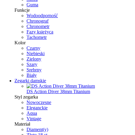
Guma
Funkcje
Wodoodporność
Chronograf
Chronometr
Fazy księżyca
Tachometr
Kolor
Czarny
Niebieski
Zielony
Szary
Srebrny
Biały
Zegarki damskie
DS Action Diver 38mm Titanium
Styl zegarka
Nowoczesne
Eleganckie
Aqua
Vintage
Materiał
Diament(y)
Złoto 18 ct