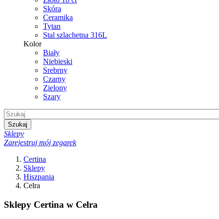
Skóra
Ceramika
Tytan
Stal szlachetna 316L
Kolor
Biały
Niebieski
Srebrny
Czarny
Zielony
Szary
Szukaj
Sklepy
Zarejestruj mój zegarek
Certina
Sklepy
Hiszpania
Celra
Sklepy Certina w Celra