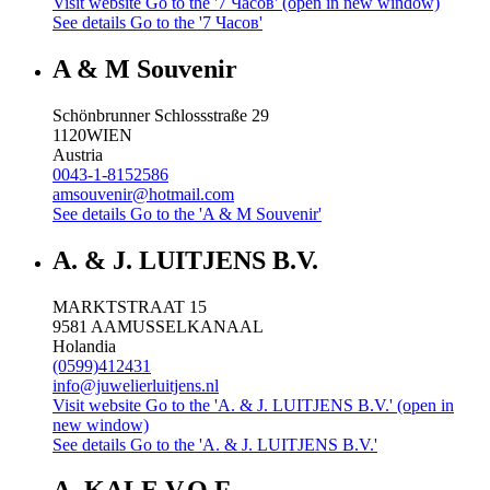
Visit website
Go to the '7 Часов' (open in new window)
See details
Go to the '7 Часов'
A & M Souvenir
Schönbrunner Schlossstraße 29
1120
WIEN
Austria
0043-1-8152586
amsouvenir@hotmail.com
See details
Go to the 'A & M Souvenir'
A. & J. LUITJENS B.V.
MARKTSTRAAT 15
9581 AA
MUSSELKANAAL
Holandia
(0599)412431
info@juwelierluitjens.nl
Visit website
Go to the 'A. & J. LUITJENS B.V.' (open in
new window)
See details
Go to the 'A. & J. LUITJENS B.V.'