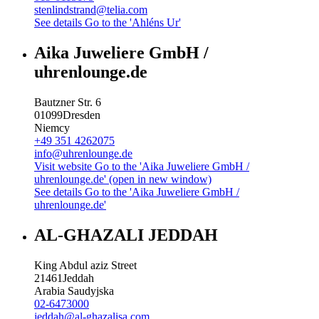
stenlindstrand@telia.com
See details
Go to the 'Ahléns Ur'
Aika Juweliere GmbH /
uhrenlounge.de
Bautzner Str. 6
01099
Dresden
Niemcy
+49 351 4262075
info@uhrenlounge.de
Visit website
Go to the 'Aika Juweliere GmbH /
uhrenlounge.de' (open in new window)
See details
Go to the 'Aika Juweliere GmbH /
uhrenlounge.de'
AL-GHAZALI JEDDAH
King Abdul aziz Street
21461
Jeddah
Arabia Saudyjska
02-6473000
jeddah@al-ghazalisa.com