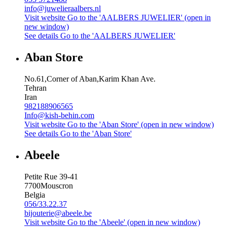
info@juwelieraalbers.nl
Visit website
Go to the 'AALBERS JUWELIER' (open in
new window)
See details
Go to the 'AALBERS JUWELIER'
Aban Store
No.61,Corner of Aban,Karim Khan Ave.
Tehran
Iran
982188906565
Info@kish-behin.com
Visit website
Go to the 'Aban Store' (open in new window)
See details
Go to the 'Aban Store'
Abeele
Petite Rue 39-41
7700
Mouscron
Belgia
056/33.22.37
bijouterie@abeele.be
Visit website
Go to the 'Abeele' (open in new window)