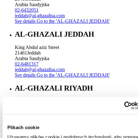
Arabia Saudyjska
02-6432051
jeddah@al-ghazalisa.com
See details
Go to the 'AL-GHAZALI JEDDAH'
AL-GHAZALI JEDDAH
King Abdul aziz Street
21461
Jeddah
Arabia Saudyjska
02-6481317
jeddah@al-ghazalisa.com
See details
Go to the 'AL-GHAZALI JEDDAH'
AL-GHAZALI RIYADH
Sitteen Street
Riyadh
Arabia Saudyjska
00966 1 4744000 Ext. 196
Riyadh@al-ghazalisa.com
Plikach cookie
See details
Go to the 'AL-GHAZALI RIYADH'
Używamy plików cookie i podobnych technologii, aby popraw