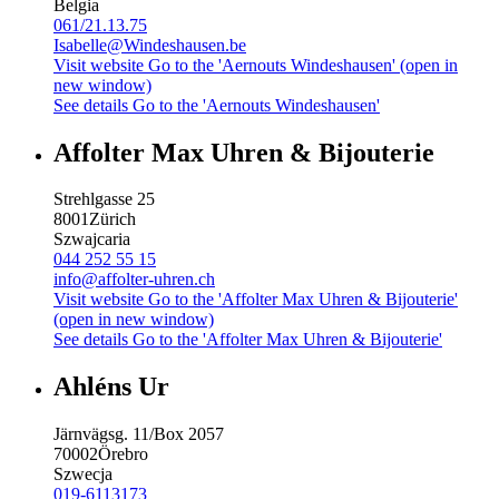
Belgia
061/21.13.75
Isabelle@Windeshausen.be
Visit website
Go to the 'Aernouts Windeshausen' (open in
new window)
See details
Go to the 'Aernouts Windeshausen'
Affolter Max Uhren & Bijouterie
Strehlgasse 25
8001
Zürich
Szwajcaria
044 252 55 15
info@affolter-uhren.ch
Visit website
Go to the 'Affolter Max Uhren & Bijouterie'
(open in new window)
See details
Go to the 'Affolter Max Uhren & Bijouterie'
Ahléns Ur
Järnvägsg. 11/Box 2057
70002
Örebro
Szwecja
019-6113173