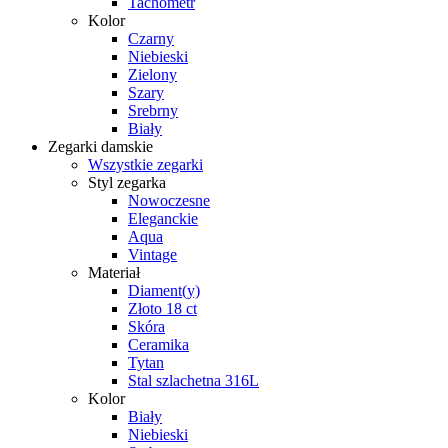
Tachometr
Kolor
Czarny
Niebieski
Zielony
Szary
Srebrny
Biały
Zegarki damskie
Wszystkie zegarki
Styl zegarka
Nowoczesne
Eleganckie
Aqua
Vintage
Materiał
Diament(y)
Złoto 18 ct
Skóra
Ceramika
Tytan
Stal szlachetna 316L
Kolor
Biały
Niebieski