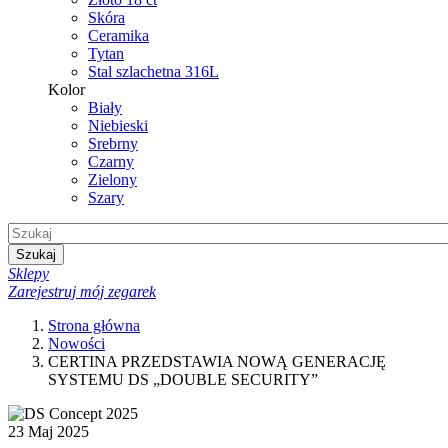
Skóra
Ceramika
Tytan
Stal szlachetna 316L
Kolor
Biały
Niebieski
Srebrny
Czarny
Zielony
Szary
Szukaj
Sklepy
Zarejestruj mój zegarek
Strona główna
Nowości
CERTINA PRZEDSTAWIA NOWĄ GENERACJĘ
SYSTEMU DS „DOUBLE SECURITY”
23 Maj 2025