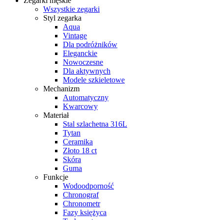
Zegarki męskie
Wszystkie zegarki
Styl zegarka
Aqua
Vintage
Dla podróżników
Eleganckie
Nowoczesne
Dla aktywnych
Modele szkieletowe
Mechanizm
Automatyczny
Kwarcowy
Materiał
Stal szlachetna 316L
Tytan
Ceramika
Złoto 18 ct
Skóra
Guma
Funkcje
Wodoodporność
Chronograf
Chronometr
Fazy księżyca