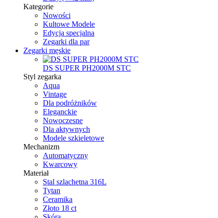
Kategorie
Nowości
Kultowe Modele
Edycja specjalna
Zegarki dla par
Zegarki męskie
DS SUPER PH2000M STC
Styl zegarka
Aqua
Vintage
Dla podróżników
Eleganckie
Nowoczesne
Dla aktywnych
Modele szkieletowe
Mechanizm
Automatyczny
Kwarcowy
Materiał
Stal szlachetna 316L
Tytan
Ceramika
Złoto 18 ct
Skóra