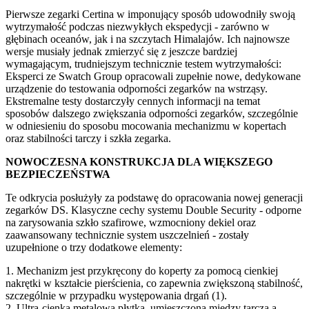
Pierwsze zegarki Certina w imponujący sposób udowodniły swoją
wytrzymałość podczas niezwykłych ekspedycji - zarówno w
głębinach oceanów, jak i na szczytach Himalajów. Ich najnowsze
wersje musiały jednak zmierzyć się z jeszcze bardziej
wymagającym, trudniejszym technicznie testem wytrzymałości:
Eksperci ze Swatch Group opracowali zupełnie nowe, dedykowane
urządzenie do testowania odporności zegarków na wstrząsy.
Ekstremalne testy dostarczyły cennych informacji na temat
sposobów dalszego zwiększania odporności zegarków, szczególnie
w odniesieniu do sposobu mocowania mechanizmu w kopertach
oraz stabilności tarczy i szkła zegarka.
NOWOCZESNA KONSTRUKCJA DLA WIĘKSZEGO
BEZPIECZEŃSTWA
Te odkrycia posłużyły za podstawę do opracowania nowej generacji
zegarków DS. Klasyczne cechy systemu Double Security - odporne
na zarysowania szkło szafirowe, wzmocniony dekiel oraz
zaawansowany technicznie system uszczelnień - zostały
uzupełnione o trzy dodatkowe elementy:
1. Mechanizm jest przykręcony do koperty za pomocą cienkiej
nakrętki w kształcie pierścienia, co zapewnia zwiększoną stabilność,
szczególnie w przypadku występowania drgań (1).
2. Ultra-cienka metalowa płytka, umieszczona między tarczą a