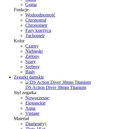
Guma
Funkcje
Wodoodporność
Chronograf
Chronometr
Fazy księżyca
Tachometr
Kolor
Czarny
Niebieski
Zielony
Szary
Srebrny
Biały
Zegarki damskie
DS Action Diver 38mm Titanium
Styl zegarka
Nowoczesne
Eleganckie
Aqua
Vintage
Materiał
Diament(y)
Złoto 18 ct