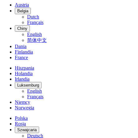
Austria
Belgia
Dutch
Français
Chiny
English
简体中文
Dania
Finlandia
France
Hiszpania
Holandia
Irlandia
Luksemburg
English
Français
Niemcy
Norwegia
Polska
Rosja
Szwajcaria
Deutsch