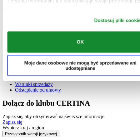
Personal Information) lub dostosowując swoje preferencje po
Obsługa serwisowa
Zarejestruj mój zegarek
Dostosuj pliki cooki
Koszty serwisowania
Check & Reserve
Newsletter
OK
Informacje prawne
Warunki użytkowania
Moje dane osobowe nie mogą być sprzedawane ani
Polityka prywatności
udostępniane
Plikach cookie
Warunki Dostawy i Zwrotów
Warunki sprzedaży
Odstąpienie od umowy
Dołącz do klubu CERTINA
Zapisz się, aby otrzymywać najświeższe informacje
Zapisz się
Wybierz kraj / region
Przełącznik wersji językowej