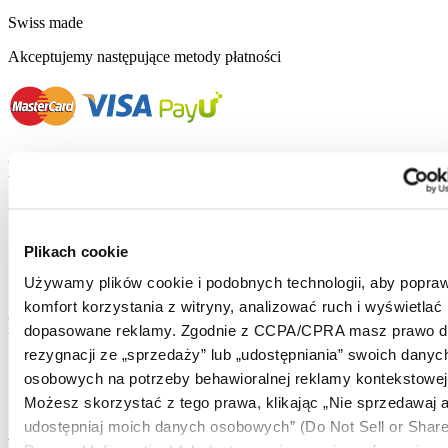
Swiss made
Akceptujemy następujące metody płatności
Footer column 1
Store Locator
Certina universe
Salonik prasowy
Plikach cookie
Formularz danych kontaktowych
Używamy plików cookie i podobnych technologii, aby popraw
Nowości i wydarzenia
komfort korzystania z witryny, analizować ruch i wyświetlać
Footer column 2
dopasowane reklamy. Zgodnie z CCPA/CPRA masz prawo d
rezygnacji ze „sprzedaży” lub „udostępniania” swoich danyc
Zegarki męskie
osobowych na potrzeby behawioralnej reklamy kontekstowej
Zegarki damskie
Możesz skorzystać z tego prawa, klikając „Nie sprzedawaj a
Wszystkie zegarki
udostępniaj moich danych osobowych” (Do Not Sell or Shar
Footer column 3