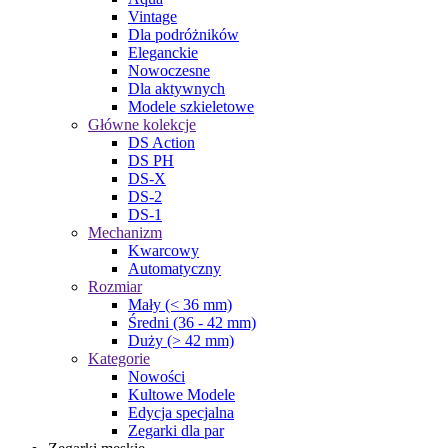
Vintage
Dla podróżników
Eleganckie
Nowoczesne
Dla aktywnych
Modele szkieletowe
Główne kolekcje
DS Action
DS PH
DS-X
DS-2
DS-1
Mechanizm
Kwarcowy
Automatyczny
Rozmiar
Mały (< 36 mm)
Średni (36 - 42 mm)
Duży (> 42 mm)
Kategorie
Nowości
Kultowe Modele
Edycja specjalna
Zegarki dla par