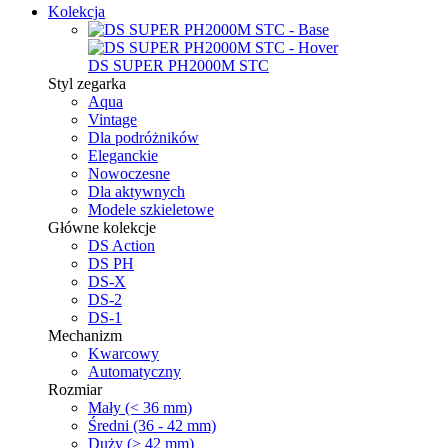
Kolekcja
DS SUPER PH2000M STC
Styl zegarka
Aqua
Vintage
Dla podróżników
Eleganckie
Nowoczesne
Dla aktywnych
Modele szkieletowe
Główne kolekcje
DS Action
DS PH
DS-X
DS-2
DS-1
Mechanizm
Kwarcowy
Automatyczny
Rozmiar
Mały (< 36 mm)
Średni (36 - 42 mm)
Duży (> 42 mm)