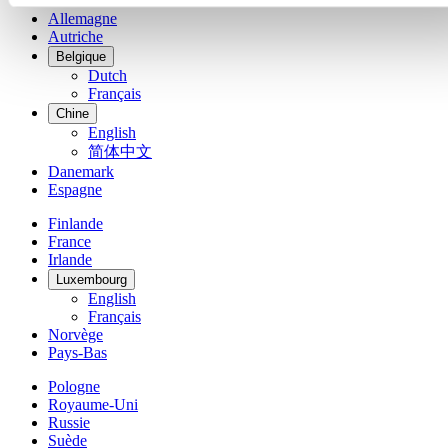
Allemagne
Autriche
Belgique
Dutch
Français
Chine
English
简体中文
Danemark
Espagne
Finlande
France
Irlande
Luxembourg
English
Français
Norvège
Pays-Bas
Pologne
Royaume-Uni
Russie
Suède