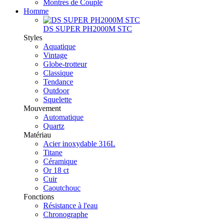
Montres de Couple
Homme
DS SUPER PH2000M STC
Styles
Aquatique
Vintage
Globe-trotteur
Classique
Tendance
Outdoor
Squelette
Mouvement
Automatique
Quartz
Matériau
Acier inoxydable 316L
Titane
Céramique
Or 18 ct
Cuir
Caoutchouc
Fonctions
Résistance à l'eau
Chronographe