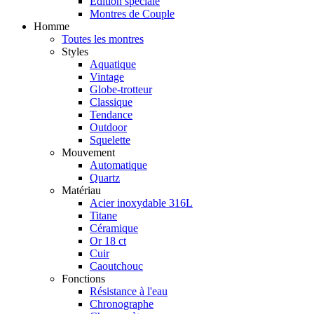
Édition spéciale
Montres de Couple
Homme
Toutes les montres
Styles
Aquatique
Vintage
Globe-trotteur
Classique
Tendance
Outdoor
Squelette
Mouvement
Automatique
Quartz
Matériau
Acier inoxydable 316L
Titane
Céramique
Or 18 ct
Cuir
Caoutchouc
Fonctions
Résistance à l'eau
Chronographe