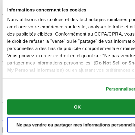
Toutes les montres
Informations concernant les cookies
Footer column 3
Nous utilisons des cookies et des technologies similaires po
améliorer votre expérience sur le site, analyser le trafic et di
Service client
des publicités ciblées. Conformément au CCPA/CPRA, vous
Enregistrer ma montre
Tarifs des services d'entretien
le droit de refuser la "vente" ou le "partage" de vos informati
Check & Reserve
personnelles à des fins de publicité comportementale croisée
Newsletter
Vous pouvez exercer ce droit en cliquant sur "Ne pas vendre
partager mes informations personnelles" (
Do Not Sell or Sh
Mentions légales
My Personal Information
) ou en ajustant vos préférences ci
Conditions d'utilisation
dessous.
Déclaration de Confidentialité
Informations concernant les cookies
Personnalise
Rejoignez le club CERTINA
OK
S'inscrire pour recevoir des informations exclusives
S'inscrire
Sélectionner un pays/une région
Ne pas vendre ou partager mes informations personnell
Sélecteur de langue