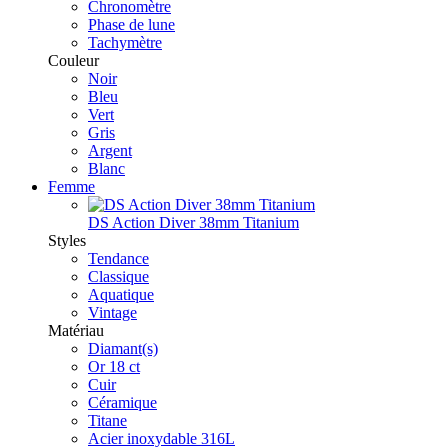
Chronomètre
Phase de lune
Tachymètre
Couleur
Noir
Bleu
Vert
Gris
Argent
Blanc
Femme
DS Action Diver 38mm Titanium
Styles
Tendance
Classique
Aquatique
Vintage
Matériau
Diamant(s)
Or 18 ct
Cuir
Céramique
Titane
Acier inoxydable 316L