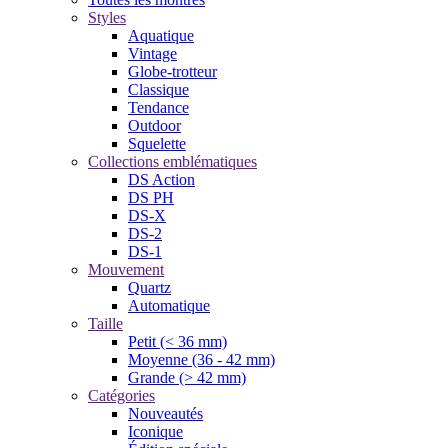
Styles
Aquatique
Vintage
Globe-trotteur
Classique
Tendance
Outdoor
Squelette
Collections emblématiques
DS Action
DS PH
DS-X
DS-2
DS-1
Mouvement
Quartz
Automatique
Taille
Petit (< 36 mm)
Moyenne (36 - 42 mm)
Grande (> 42 mm)
Catégories
Nouveautés
Iconique