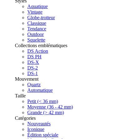
Styles
Aquatique
Vintage
Globe-trotteur
Classique
Tendance
Outdoor
Squelette
Collections emblématiques
DS Action
DS PH
DS-X
DS-2
DS-1
Mouvement
Quartz
Automatique
Taille
Petit (< 36 mm)
Moyenne (36 - 42 mm)
Grande (> 42 mm)
Catégories
Nouveautés
Iconique
Édition spéciale