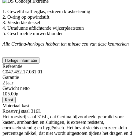
1. Gewelfd saffierglas, extreem krasbestendig
2. O-ring op opwindstift
3. Versterkte deksel
4. Utradunne afdichtende wijzerplaatsteun
5. Geschroefde uurwerkhouder
Alle Certina-horloges hebben ten minste een van deze kenmerken
Horloge informatie
Referentie
C047.452.17.081.01
Garantie
2 jaar
Gewicht netto
105.00g
Kast
Materiaal kast
Roestvrij staal 316L
Het roestvrij staal 316L, dat Certina bijvoorbeeld gebruikt voor
kasten, armbanden en sluitingen, is extreem resistent,
corrosiebestendig en hygiënisch. Het bevat slechts een zeer klein
percentage nikkel, dat niet wordt uitgestoten tijdens het dragen en d