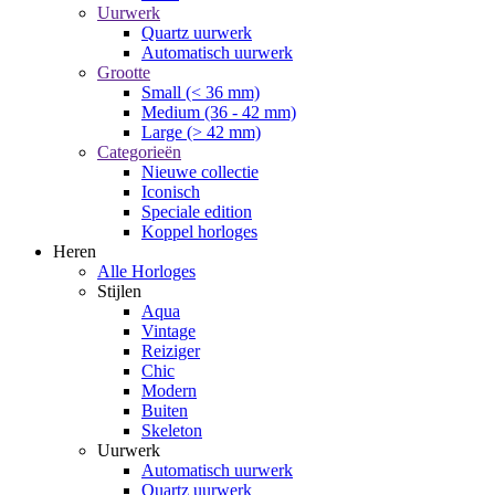
Uurwerk
Quartz uurwerk
Automatisch uurwerk
Grootte
Small (< 36 mm)
Medium (36 - 42 mm)
Large (> 42 mm)
Categorieën
Nieuwe collectie
Iconisch
Speciale edition
Koppel horloges
Heren
Alle Horloges
Stijlen
Aqua
Vintage
Reiziger
Chic
Modern
Buiten
Skeleton
Uurwerk
Automatisch uurwerk
Quartz uurwerk