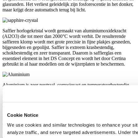
glasranden. Het verliest geleidelijk zijn fosforescentie in het donker,
maar krijgt deze automatisch terug bij licht.
Saffier horlogekristal wordt gemaakt van aluminiumoxidekracht
(Al2O3) die tot meer dan 2000°C wordt verhit. De resulterende
saffieren klomp wordt met grote precisie in fijne plakjes gesneden,
bijgesneden en gepolijst. Saffier is extreem krasbestendig,
schokbestendig en zeer transparant. Daarom is saffierglas een
essentieel element in het DS Concept en wordt het door Certina
gebruikt in al haar modellen om de wijzerplaten te beschermen.
Aluminium is zeer neutraal, corrosievast en temperatuurbestendig.
Bovenal is het echter extreem licht. Het is driemaal zo licht als
roestvrij staal en ongeveer anderhalf keer zo licht als titanium. Dit
zijn enkele van de metalen die Certina gebruikt voor de productie
van uitzonderlijk lichte kasten en gespen. Het merk gebruikt alleen
geanodiseerd aluminium. Deze zeer duurzame beschermlaag maakt
Cookie Notice
niet alleen extra harding van het materiaal mogelijk, maar het kan
ook geproduceerd worden in elke door de ontwerpers gewenste
We use cookies and similar technologies to enhance your sit
kleur.
analyze traffic, and serve targeted advertisements. Under