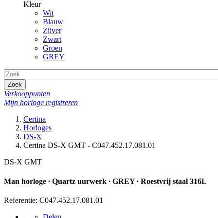
Kleur
Wit
Blauw
Zilver
Zwart
Groen
GREY
Zoek
Verkooppunten
Mijn horloge registreren
Certina
Horloges
DS-X
Certina DS-X GMT - C047.452.17.081.01
DS-X GMT
Man horloge ∙ Quartz uurwerk ∙ GREY ∙ Roestvrij staal 316L
Referentie: C047.452.17.081.01
Delen