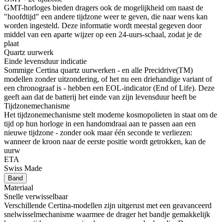
GMT-horloges bieden dragers ook de mogelijkheid om naast de
"hoofdtijd" een andere tijdzone weer te geven, die naar wens kan
worden ingesteld. Deze informatie wordt meestal gegeven door
middel van een aparte wijzer op een 24-uurs-schaal, zodat je de
plaat
Quartz uurwerk
Einde levensduur indicatie
Sommige Certina quartz uurwerken - en alle Precidrive(TM)
modellen zonder uitzondering, of het nu een driehandige variant of
een chronograaf is - hebben een EOL-indicator (End of Life). Deze
geeft aan dat de batterij het einde van zijn levensduur heeft be
Tijdzonemechanisme
Het tijdzonemechanisme stelt moderne kosmopolieten in staat om de
tijd op hun horloge in een handomdraai aan te passen aan een
nieuwe tijdzone - zonder ook maar één seconde te verliezen:
wanneer de kroon naar de eerste positie wordt getrokken, kan de
uurw
ETA
Swiss Made
Band
Materiaal
Snelle verwisselbaar
Verschillende Certina-modellen zijn uitgerust met een geavanceerd
snelwisselmechanisme waarmee de drager het bandje gemakkelijk