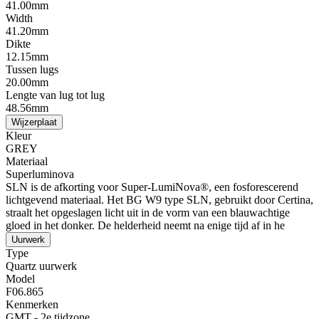
41.00mm
Width
41.20mm
Dikte
12.15mm
Tussen lugs
20.00mm
Lengte van lug tot lug
48.56mm
Wijzerplaat
Kleur
GREY
Materiaal
Superluminova
SLN is de afkorting voor Super-LumiNova®, een fosforescerend
lichtgevend materiaal. Het BG W9 type SLN, gebruikt door Certina,
straalt het opgeslagen licht uit in de vorm van een blauwachtige
gloed in het donker. De helderheid neemt na enige tijd af in he
Uurwerk
Type
Quartz uurwerk
Model
F06.865
Kenmerken
GMT - 2e tijdzone