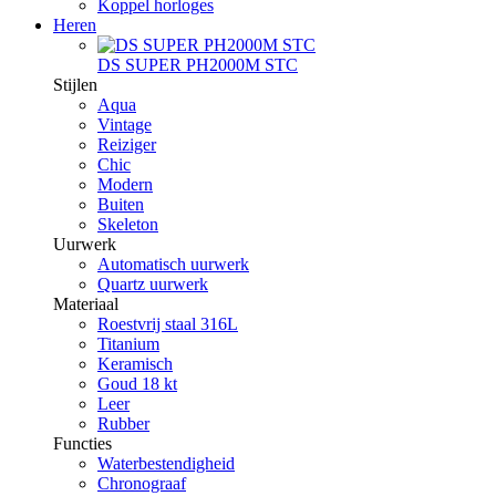
Koppel horloges
Heren
DS SUPER PH2000M STC
Stijlen
Aqua
Vintage
Reiziger
Chic
Modern
Buiten
Skeleton
Uurwerk
Automatisch uurwerk
Quartz uurwerk
Materiaal
Roestvrij staal 316L
Titanium
Keramisch
Goud 18 kt
Leer
Rubber
Functies
Waterbestendigheid
Chronograaf