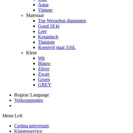
Aqua
Vintage
Materiaal
Top Wesselton diamanten
Goud 18 kt
Leer
Keramisch
Titanium
Roestvrij staal 316L
Kleur
Wit
Blauw
Zilver
Zwart
Groen
GREY
Region/ Language
Verkooppunten
Menu Left
Certina universum
Klantenservice