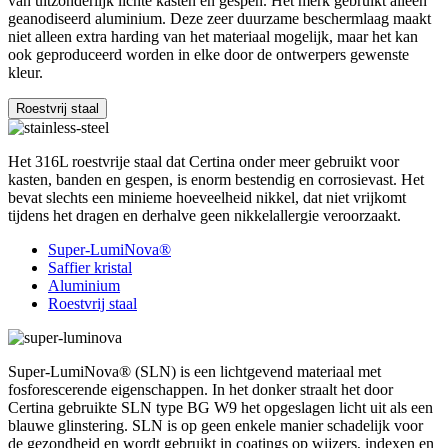
van uitzonderlijk lichte kasten en gespen. Het merk gebruikt alleen
geanodiseerd aluminium. Deze zeer duurzame beschermlaag maakt
niet alleen extra harding van het materiaal mogelijk, maar het kan
ook geproduceerd worden in elke door de ontwerpers gewenste
kleur.
Roestvrij staal
Het 316L roestvrije staal dat Certina onder meer gebruikt voor
kasten, banden en gespen, is enorm bestendig en corrosievast. Het
bevat slechts een minieme hoeveelheid nikkel, dat niet vrijkomt
tijdens het dragen en derhalve geen nikkelallergie veroorzaakt.
Super-LumiNova®
Saffier kristal
Aluminium
Roestvrij staal
Super-LumiNova® (SLN) is een lichtgevend materiaal met
fosforescerende eigenschappen. In het donker straalt het door
Certina gebruikte SLN type BG W9 het opgeslagen licht uit als een
blauwe glinstering. SLN is op geen enkele manier schadelijk voor
de gezondheid en wordt gebruikt in coatings op wijzers, indexen en