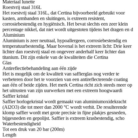
Materiaal lunette
Roestvrij staal 316L
Het roestvrij staal 316L, dat Certina bijvoorbeeld gebruikt voor
kasten, armbanden en sluitingen, is extreem resistent,
corrosiebestendig en hygiënisch. Het bevat slechts een zeer klein
percentage nikkel, dat niet wordt uitgestoten tijdens het dragen en d
Aluminium
Aluminium is zeer neutraal, hypoallergeen, corrosiebestendig en
temperatuurbestendig. Maar bovenal is het extreem licht: Drie keer
lichter dan roestvrij staal en ongeveer anderhalf keer lichter dan
titanium. Dit zijn enkele van de kwaliteiten die Certina
Glas
Antireflectiebehandeling aan één zijde
Het is mogelijk om de kwaliteit van saffierglas nog verder te
verbeteren door het te voorzien van een antireflecterende coating
aan één of beide zijden. Het merk Certina richt zich steeds meer op
het uitrusten van zijn uurwerken met een extreem hoogwaardi
Saffier kristal
Saffier horlogekristal wordt gemaakt van aluminiumoxidekracht
(Al2O3) die tot meer dan 2000 °C wordt verhit. De resulterende
klomp saffier wordt met grote precisie in fijne plakjes gesneden,
bijgesneden en gepolijst. Saffier is extreem krasbestendig, scho
Waterbestendigheid
Tot een druk van 20 bar (200m)
Length