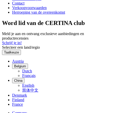
Contact
Verkoopvoorwaarden
Herroeping van de overeenkomst
Word lid van de CERTINA club
Meld je aan en ontvang exclusieve aanbiedingen en
productrecensies
Schrijf je in!
Selecteer een land/regio
Taalkeuze
Austria
Belgium
Dutch
Français
China
English
简体中文
Denmark
Finland
France
Germany