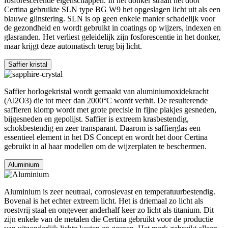
fosforescerende eigenschappen. In het donker straalt het door
Certina gebruikte SLN type BG W9 het opgeslagen licht uit als een
blauwe glinstering. SLN is op geen enkele manier schadelijk voor
de gezondheid en wordt gebruikt in coatings op wijzers, indexen en
glasranden. Het verliest geleidelijk zijn fosforescentie in het donker,
maar krijgt deze automatisch terug bij licht.
Saffier kristal
Saffier horlogekristal wordt gemaakt van aluminiumoxidekracht
(Al2O3) die tot meer dan 2000°C wordt verhit. De resulterende
saffieren klomp wordt met grote precisie in fijne plakjes gesneden,
bijgesneden en gepolijst. Saffier is extreem krasbestendig,
schokbestendig en zeer transparant. Daarom is saffierglas een
essentieel element in het DS Concept en wordt het door Certina
gebruikt in al haar modellen om de wijzerplaten te beschermen.
Aluminium
Aluminium is zeer neutraal, corrosievast en temperatuurbestendig.
Bovenal is het echter extreem licht. Het is driemaal zo licht als
roestvrij staal en ongeveer anderhalf keer zo licht als titanium. Dit
zijn enkele van de metalen die Certina gebruikt voor de productie