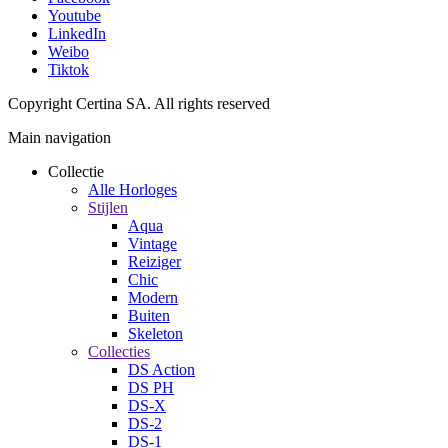
Youtube
LinkedIn
Weibo
Tiktok
Copyright Certina SA. All rights reserved
Main navigation
Collectie
Alle Horloges
Stijlen
Aqua
Vintage
Reiziger
Chic
Modern
Buiten
Skeleton
Collecties
DS Action
DS PH
DS-X
DS-2
DS-1