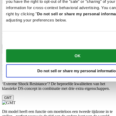
you have the right to opt-out of the "sale" or "sharing" of you
information for cross-context behavioral advertising. You can
Het 316L roestvrije staal dat Certina onder meer gebruikt voor
right by clicking "
Do not sell or share my personal informa
kasten, banden en gespen, is enorm bestendig en corrosievast. Het
bevat slechts een minieme hoeveelheid nikkel, dat niet vrijkomt
adjusting your preferences below.
tijdens het dragen en derhalve geen nikkelallergie veroorzaakt.
Features
Extreme Shock Resistance
OK
De nieuwste versie van het DS-concept is het resultaat van intensief
onderzoek naar de schokbestendigheid van polshorloges. Er is
gebruikgemaakt van geavanceerde apparatuur en uitgebreide tests
Do not sell or share my personal informati
om een extra robuust ontwerp te ontwikkelen dat de lat nog hoger
legt. Wat is het geheim achter het succes van het nieuwe DS-concept
‘Extreme Shock Resistance’? De beproefde kwaliteiten van het
klassieke DS-concept in combinatie met drie extra eigenschappen.
GMT
Dit model heeft een functie om moeiteloos een tweede tijdzone in te