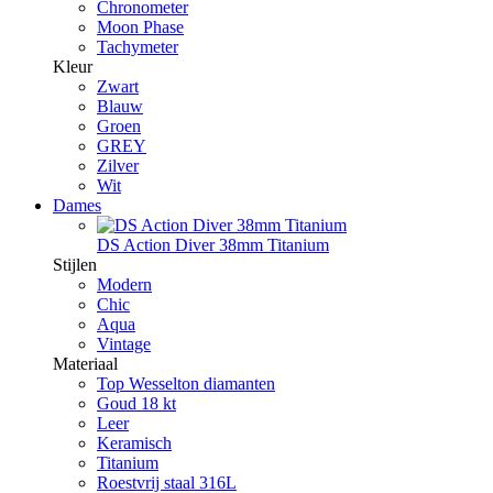
Chronometer
Moon Phase
Tachymeter
Kleur
Zwart
Blauw
Groen
GREY
Zilver
Wit
Dames
DS Action Diver 38mm Titanium
Stijlen
Modern
Chic
Aqua
Vintage
Materiaal
Top Wesselton diamanten
Goud 18 kt
Leer
Keramisch
Titanium
Roestvrij staal 316L