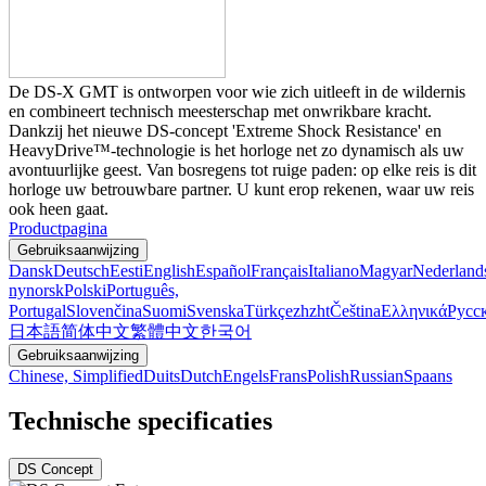
De DS-X GMT is ontworpen voor wie zich uitleeft in de wildernis
en combineert technisch meesterschap met onwrikbare kracht.
Dankzij het nieuwe DS-concept 'Extreme Shock Resistance' en
HeavyDrive™-technologie is het horloge net zo dynamisch als uw
avontuurlijke geest. Van bosregens tot ruige paden: op elke reis is dit
horloge uw betrouwbare partner. U kunt erop rekenen, waar uw reis
ook heen gaat.
Productpagina
Gebruiksaanwijzing
Dansk
Deutsch
Eesti
English
Español
Français
Italiano
Magyar
Nederland
nynorsk
Polski
Português,
Portugal
Slovenčina
Suomi
Svenska
Türkçe
zh
zht
Čeština
Ελληνικά
Русс
日本語
简体中文
繁體中文
한국어
Gebruiksaanwijzing
Chinese, Simplified
Duits
Dutch
Engels
Frans
Polish
Russian
Spaans
Technische specificaties
DS Concept