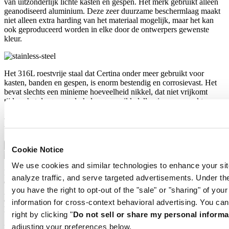
van uitzonderlijk lichte kasten en gespen. Het merk gebruikt alleen
geanodiseerd aluminium. Deze zeer duurzame beschermlaag maakt
niet alleen extra harding van het materiaal mogelijk, maar het kan
ook geproduceerd worden in elke door de ontwerpers gewenste
kleur.
Het 316L roestvrije staal dat Certina onder meer gebruikt voor
kasten, banden en gespen, is enorm bestendig en corrosievast. Het
bevat slechts een minieme hoeveelheid nikkel, dat niet vrijkomt
tijdens het dragen en derhalve geen nikkelallergie veroorzaakt.
Features
Extreme Shock Resistance
Cookie Notice
We use cookies and similar technologies to enhance your sit
De nieuwste versie van het DS-concept is het resultaat van intensief
analyze traffic, and serve targeted advertisements. Under
onderzoek naar de schokbestendigheid van polshorloges. Er is
you have the right to opt-out of the "sale" or "sharing" of you
gebruikgemaakt van geavanceerde apparatuur en uitgebreide tests
om een extra robuust ontwerp te ontwikkelen dat de lat nog hoger
information for cross-context behavioral advertising. You can
legt. Wat is het geheim achter het succes van het nieuwe DS-concept
right by clicking "
Do not sell or share my personal informa
‘Extreme Shock Resistance’? De beproefde kwaliteiten van het
adjusting your preferences below.
klassieke DS-concept in combinatie met drie extra eigenschappen.