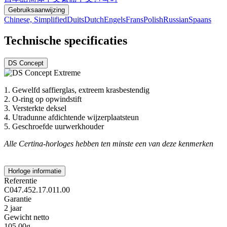
Gebruiksaanwijzing
Chinese, Simplified
Duits
Dutch
Engels
Frans
Polish
Russian
Spaans
Technische specificaties
DS Concept
1. Gewelfd saffierglas, extreem krasbestendig
2. O-ring op opwindstift
3. Versterkte deksel
4. Utradunne afdichtende wijzerplaatsteun
5. Geschroefde uurwerkhouder
Alle Certina-horloges hebben ten minste een van deze kenmerken
Horloge informatie
Referentie
C047.452.17.011.00
Garantie
2 jaar
Gewicht netto
105.00g