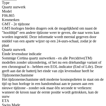
Type
Quartz uurwerk
Model
F06.865
Kenmerken
GMT - 2e tijdzone
GMT-horloges bieden dragers ook de mogelijkheid om naast de
"hoofdtijd" een andere tijdzone weer te geven, die naar wens kan
worden ingesteld. Deze informatie wordt meestal gegeven door
middel van een aparte wijzer op een 24-uurs-schaal, zodat je de
plaat
Quartz uurwerk
Einde levensduur indicatie
Sommige Certina quartz uurwerken - en alle Precidrive(TM)
modellen zonder uitzondering, of het nu een driehandige variant of
een chronograaf is - hebben een EOL-indicator (End of Life). Deze
geeft aan dat de batterij het einde van zijn levensduur heeft be
Tijdzonemechanisme
Het tijdzonemechanisme stelt moderne kosmopolieten in staat om de
tijd op hun horloge in een handomdraai aan te passen aan een
nieuwe tijdzone - zonder ook maar één seconde te verliezen:
wanneer de kroon naar de eerste positie wordt getrokken, kan de
uurw
ETA
Swiss Made