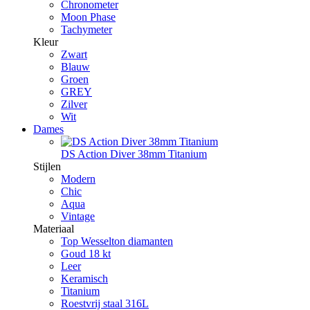
Chronometer
Moon Phase
Tachymeter
Kleur
Zwart
Blauw
Groen
GREY
Zilver
Wit
Dames
DS Action Diver 38mm Titanium
Stijlen
Modern
Chic
Aqua
Vintage
Materiaal
Top Wesselton diamanten
Goud 18 kt
Leer
Keramisch
Titanium
Roestvrij staal 316L