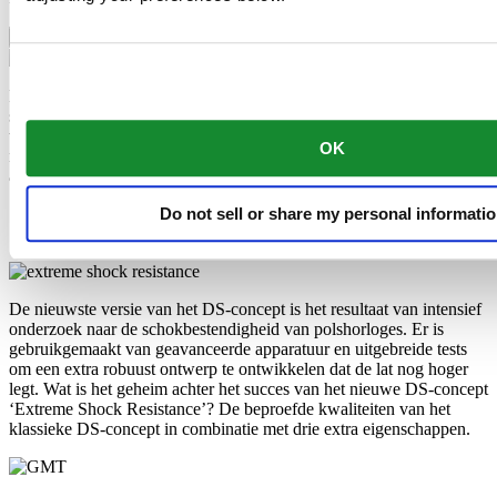
GMT
Dit model heeft een functie om moeiteloos een tweede tijdzone in te
stellen - perfect voor wie de tijd aan de andere kant van de wereld
wil weten. Het 24-uursdisplay kan onafhankelijk van de standaard
OK
minuten- en uurwijzer worden bediend en is in één oogopslag goed
afleesbaar.
Do not sell or share my personal informati
Extreme Shock Resistance
GMT
De nieuwste versie van het DS-concept is het resultaat van intensief
onderzoek naar de schokbestendigheid van polshorloges. Er is
gebruikgemaakt van geavanceerde apparatuur en uitgebreide tests
om een extra robuust ontwerp te ontwikkelen dat de lat nog hoger
legt. Wat is het geheim achter het succes van het nieuwe DS-concept
‘Extreme Shock Resistance’? De beproefde kwaliteiten van het
klassieke DS-concept in combinatie met drie extra eigenschappen.