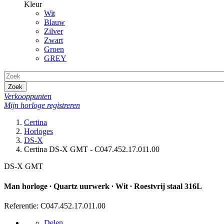
Kleur
Wit
Blauw
Zilver
Zwart
Groen
GREY
Zoek
Verkooppunten
Mijn horloge registreren
Certina
Horloges
DS-X
Certina DS-X GMT - C047.452.17.011.00
DS-X GMT
Man horloge ∙ Quartz uurwerk ∙ Wit ∙ Roestvrij staal 316L
Referentie: C047.452.17.011.00
Delen