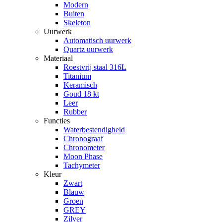
Modern
Buiten
Skeleton
Uurwerk
Automatisch uurwerk
Quartz uurwerk
Materiaal
Roestvrij staal 316L
Titanium
Keramisch
Goud 18 kt
Leer
Rubber
Functies
Waterbestendigheid
Chronograaf
Chronometer
Moon Phase
Tachymeter
Kleur
Zwart
Blauw
Groen
GREY
Zilver