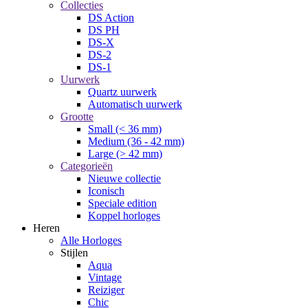
Collecties
DS Action
DS PH
DS-X
DS-2
DS-1
Uurwerk
Quartz uurwerk
Automatisch uurwerk
Grootte
Small (< 36 mm)
Medium (36 - 42 mm)
Large (> 42 mm)
Categorieën
Nieuwe collectie
Iconisch
Speciale edition
Koppel horloges
Heren
Alle Horloges
Stijlen
Aqua
Vintage
Reiziger
Chic