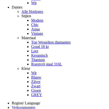
Wit
Dames
Alle Horloges
Stijlen
Modern
Chic
Aqua
Vintage
Materiaal
Top Wesselton diamanten
Goud 18 kt
Leer
Keramisch
Titanium
Roestvrij staal 316L
Kleur
Wit
Blauw
Zilver
Zwart
Groen
GREY
Region/ Language
Verkooppunten