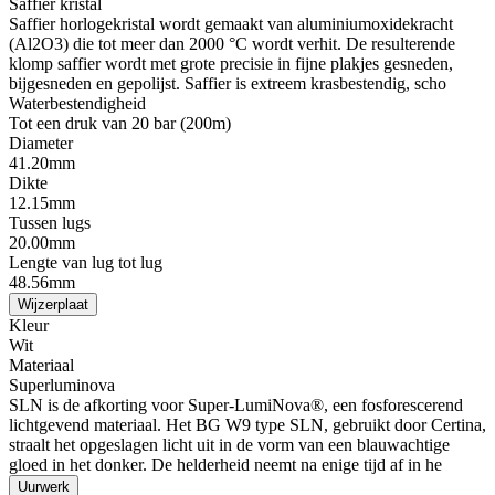
Saffier kristal
Saffier horlogekristal wordt gemaakt van aluminiumoxidekracht
(Al2O3) die tot meer dan 2000 °C wordt verhit. De resulterende
klomp saffier wordt met grote precisie in fijne plakjes gesneden,
bijgesneden en gepolijst. Saffier is extreem krasbestendig, scho
Waterbestendigheid
Tot een druk van 20 bar (200m)
Diameter
41.20mm
Dikte
12.15mm
Tussen lugs
20.00mm
Lengte van lug tot lug
48.56mm
Wijzerplaat
Kleur
Wit
Materiaal
Superluminova
SLN is de afkorting voor Super-LumiNova®, een fosforescerend
lichtgevend materiaal. Het BG W9 type SLN, gebruikt door Certina,
straalt het opgeslagen licht uit in de vorm van een blauwachtige
gloed in het donker. De helderheid neemt na enige tijd af in he
Uurwerk