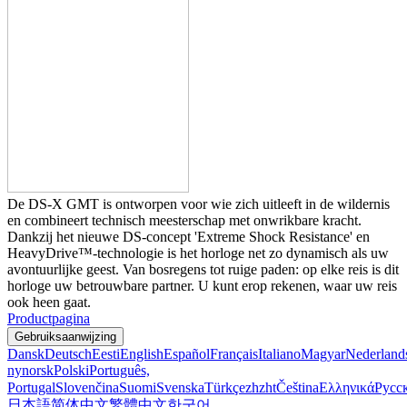
De DS-X GMT is ontworpen voor wie zich uitleeft in de wildernis
en combineert technisch meesterschap met onwrikbare kracht.
Dankzij het nieuwe DS-concept 'Extreme Shock Resistance' en
HeavyDrive™-technologie is het horloge net zo dynamisch als uw
avontuurlijke geest. Van bosregens tot ruige paden: op elke reis is dit
horloge uw betrouwbare partner. U kunt erop rekenen, waar uw reis
ook heen gaat.
Productpagina
Gebruiksaanwijzing
Dansk
Deutsch
Eesti
English
Español
Français
Italiano
Magyar
Nederland
nynorsk
Polski
Português,
Portugal
Slovenčina
Suomi
Svenska
Türkçe
zh
zht
Čeština
Ελληνικά
Русс
日本語
简体中文
繁體中文
한국어