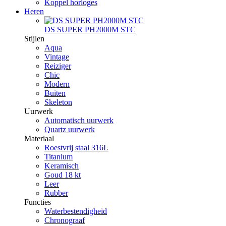
Koppel horloges
Heren
DS SUPER PH2000M STC
Stijlen
Aqua
Vintage
Reiziger
Chic
Modern
Buiten
Skeleton
Uurwerk
Automatisch uurwerk
Quartz uurwerk
Materiaal
Roestvrij staal 316L
Titanium
Keramisch
Goud 18 kt
Leer
Rubber
Functies
Waterbestendigheid
Chronograaf