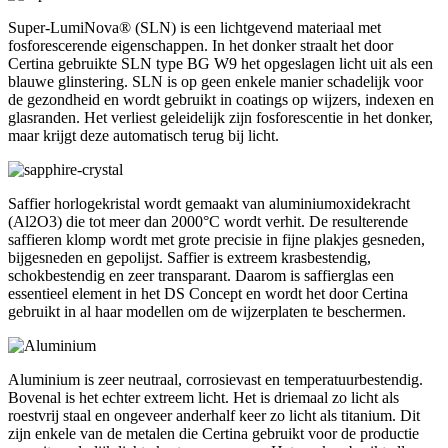
Super-LumiNova® (SLN) is een lichtgevend materiaal met
fosforescerende eigenschappen. In het donker straalt het door
Certina gebruikte SLN type BG W9 het opgeslagen licht uit als een
blauwe glinstering. SLN is op geen enkele manier schadelijk voor
de gezondheid en wordt gebruikt in coatings op wijzers, indexen en
glasranden. Het verliest geleidelijk zijn fosforescentie in het donker,
maar krijgt deze automatisch terug bij licht.
Saffier horlogekristal wordt gemaakt van aluminiumoxidekracht
(Al2O3) die tot meer dan 2000°C wordt verhit. De resulterende
saffieren klomp wordt met grote precisie in fijne plakjes gesneden,
bijgesneden en gepolijst. Saffier is extreem krasbestendig,
schokbestendig en zeer transparant. Daarom is saffierglas een
essentieel element in het DS Concept en wordt het door Certina
gebruikt in al haar modellen om de wijzerplaten te beschermen.
Aluminium is zeer neutraal, corrosievast en temperatuurbestendig.
Bovenal is het echter extreem licht. Het is driemaal zo licht als
roestvrij staal en ongeveer anderhalf keer zo licht als titanium. Dit
zijn enkele van de metalen die Certina gebruikt voor de productie