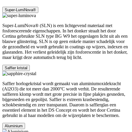
Super-LumiNova®
Super-LumiNova® (SLN) is een lichtgevend materiaal met
fosforescerende eigenschappen. In het donker straalt het door
Certina gebruikte SLN type BG W9 het opgeslagen licht uit als een
blauwe glinstering. SLN is op geen enkele manier schadelijk voor
de gezondheid en wordt gebruikt in coatings op wijzers, indexen en
glasranden. Het verliest geleidelijk zijn fosforescentie in het donker,
maar krijgt deze automatisch terug bij licht.
Saffier kristal
Saffier horlogekristal wordt gemaakt van aluminiumoxidekracht
(Al2O3) die tot meer dan 2000°C wordt verhit. De resulterende
saffieren klomp wordt met grote precisie in fijne plakjes gesneden,
bijgesneden en gepolijst. Saffier is extreem krasbestendig,
schokbestendig en zeer transparant. Daarom is saffierglas een
essentieel element in het DS Concept en wordt het door Certina
gebruikt in al haar modellen om de wijzerplaten te beschermen.
Aluminium