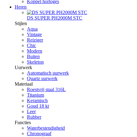
Koppel horloges
Heren
DS SUPER PH2000M STC
Stijlen
Aqua
Vintage
Reiziger
Chic
Modern
Buiten
Skeleton
Uurwerk
Automatisch uurwerk
Quartz uurwerk
Materiaal
Roestvrij staal 316L
Titanium
Keramisch
Goud 18 kt
Leer
Rubber
Functies
Waterbestendigheid
Chronograaf