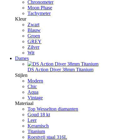
Chronometer
Moon Phase
Tachymeter
Kleur
Zwart
Blauw
Groen
GREY
Zilver
Wit
Dames
DS Action Diver 38mm Titanium
Stijlen
Modern
Chic
Aqua
Vintage
Materiaal
Top Wesselton diamanten
Goud 18 kt
Leer
Keramisch
Titanium
Roestvrij staal 316L