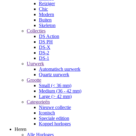
Reiziger
Chic
Modern
Buiten
Skeleton
Collecties
DS Action
DS PH
DS-X
DS-2
DS-1
Uurwerk
Automatisch uurwerk
Quartz uurwerk
Grootte
Small (< 36 mm)
Medium (36 - 42 mm)
Large (> 42 mm)
Categorieën
Nieuwe collectie
Iconisch
Speciale edition
Koppel horloges
Heren
Alle Horloges