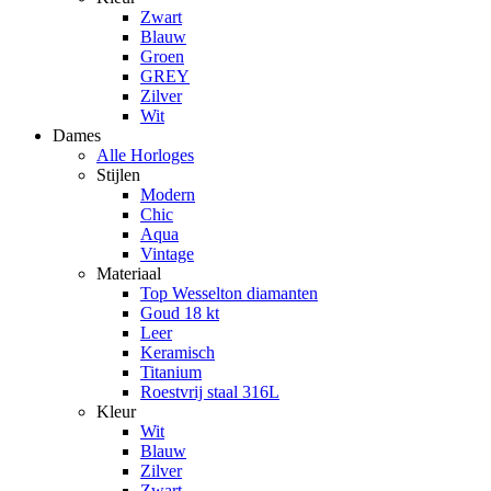
Zwart
Blauw
Groen
GREY
Zilver
Wit
Dames
Alle Horloges
Stijlen
Modern
Chic
Aqua
Vintage
Materiaal
Top Wesselton diamanten
Goud 18 kt
Leer
Keramisch
Titanium
Roestvrij staal 316L
Kleur
Wit
Blauw
Zilver
Zwart