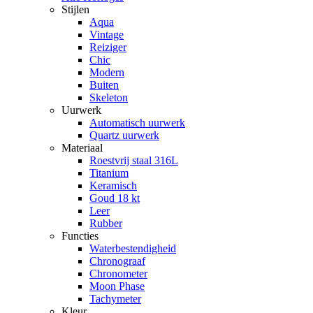
Stijlen
Aqua
Vintage
Reiziger
Chic
Modern
Buiten
Skeleton
Uurwerk
Automatisch uurwerk
Quartz uurwerk
Materiaal
Roestvrij staal 316L
Titanium
Keramisch
Goud 18 kt
Leer
Rubber
Functies
Waterbestendigheid
Chronograaf
Chronometer
Moon Phase
Tachymeter
Kleur