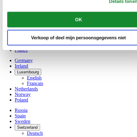
Details tone
Belgium
Dutch
Français
OK
China
English
简体中文
Verkoop of deel mijn persoonsgegevens niet
Denmark
Finland
France
Germany
Ireland
Luxembourg
English
Français
Netherlands
Norway
Poland
Russia
Spain
Sweden
Switzerland
Deutsch