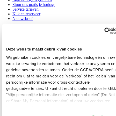
Stuur ons gratis je horloge
Service tarieven
Klik en reserveer
Nieuwsbrief
Legal
Gebruikersvoorwaarden
Privacyverklaring
Deze website maakt gebruik van cookies
Cookie meldingen
Contact
Wij gebruiken cookies en vergelijkbare technologieën om uw
Verkoopvoorwaarden
website-ervaring te verbeteren, het verkeer te analyseren en
Herroeping van de overeenkomst
gerichte advertenties te tonen. Onder de CCPA/CPRA heeft u
Word lid van de CERTINA club
recht om u af te melden voor de "verkoop" of het "delen" van
persoonlijke informatie voor cross-contextuele
Meld je aan en ontvang exclusieve aanbiedingen en
gedragsadvertenties. U kunt dit recht uitoefenen door te klik
productrecensies
"Mijn persoonlijke informatie niet verkopen of delen" (Do Not 
Schrijf je in!
Selecteer een land/regio
or Share My Personal Information) of door uw voorkeuren
Taalkeuze
hieronder aan te passen.
Austria