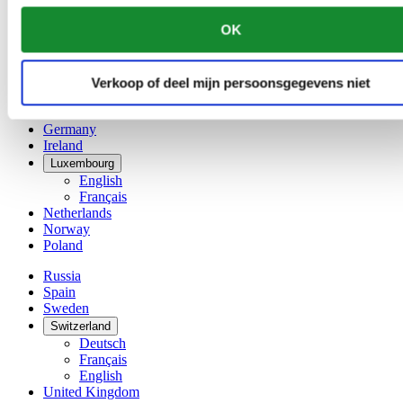
China
OK
English
简体中文
Denmark
Finland
Verkoop of deel mijn persoonsgegevens niet
France
Germany
Ireland
Luxembourg
English
Français
Netherlands
Norway
Poland
Russia
Spain
Sweden
Switzerland
Deutsch
Français
English
United Kingdom