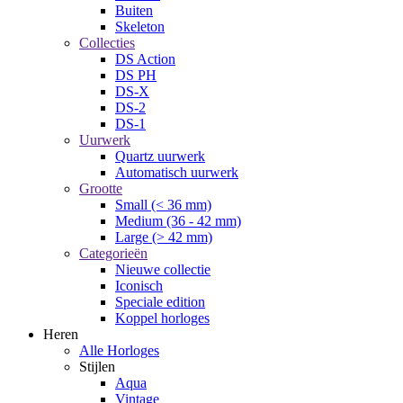
Buiten
Skeleton
Collecties
DS Action
DS PH
DS-X
DS-2
DS-1
Uurwerk
Quartz uurwerk
Automatisch uurwerk
Grootte
Small (< 36 mm)
Medium (36 - 42 mm)
Large (> 42 mm)
Categorieën
Nieuwe collectie
Iconisch
Speciale edition
Koppel horloges
Heren
Alle Horloges
Stijlen
Aqua
Vintage