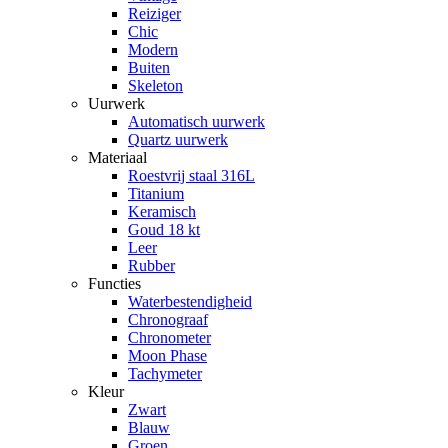
Reiziger
Chic
Modern
Buiten
Skeleton
Uurwerk
Automatisch uurwerk
Quartz uurwerk
Materiaal
Roestvrij staal 316L
Titanium
Keramisch
Goud 18 kt
Leer
Rubber
Functies
Waterbestendigheid
Chronograaf
Chronometer
Moon Phase
Tachymeter
Kleur
Zwart
Blauw
Groen