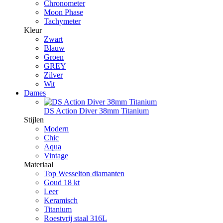
Chronometer
Moon Phase
Tachymeter
Kleur
Zwart
Blauw
Groen
GREY
Zilver
Wit
Dames
DS Action Diver 38mm Titanium
Stijlen
Modern
Chic
Aqua
Vintage
Materiaal
Top Wesselton diamanten
Goud 18 kt
Leer
Keramisch
Titanium
Roestvrij staal 316L