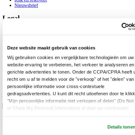
Nieuwsbrief
Legal
Gebruikersvoorwaarden
Privacyverklaring
Cookie meldingen
Contact
Deze website maakt gebruik van cookies
Verkoopvoorwaarden
Wij gebruiken cookies en vergelijkbare technologieën om uw
Herroeping van de overeenkomst
website-ervaring te verbeteren, het verkeer te analyseren en
Word lid van de CERTINA club
gerichte advertenties te tonen. Onder de CCPA/CPRA heeft u
recht om u af te melden voor de "verkoop" of het "delen" van
Meld je aan en ontvang exclusieve aanbiedingen en
persoonlijke informatie voor cross-contextuele
productrecensies
gedragsadvertenties. U kunt dit recht uitoefenen door te klik
Schrijf je in!
Selecteer een land/regio
"Mijn persoonlijke informatie niet verkopen of delen" (Do Not 
Taalkeuze
or Share My Personal Information) of door uw voorkeuren
hieronder aan te passen.
Austria
Belgium
Details tone
Dutch
Français