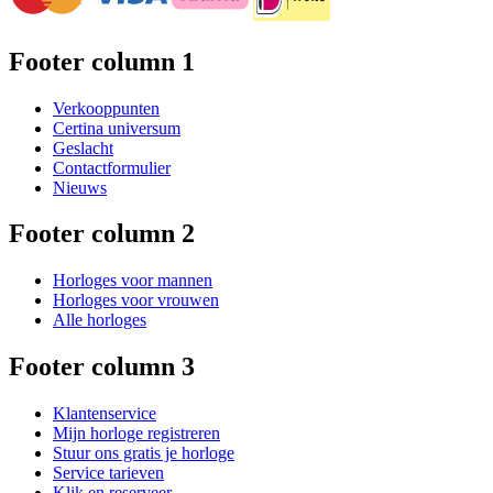
Footer column 1
Verkooppunten
Certina universum
Geslacht
Contactformulier
Nieuws
Footer column 2
Horloges voor mannen
Horloges voor vrouwen
Alle horloges
Footer column 3
Klantenservice
Mijn horloge registreren
Stuur ons gratis je horloge
Service tarieven
Klik en reserveer