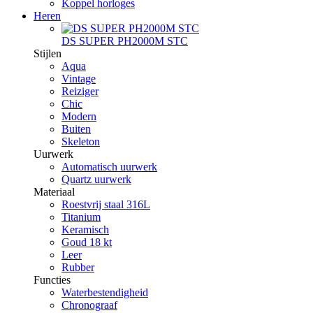
Koppel horloges
Heren
DS SUPER PH2000M STC
Stijlen
Aqua
Vintage
Reiziger
Chic
Modern
Buiten
Skeleton
Uurwerk
Automatisch uurwerk
Quartz uurwerk
Materiaal
Roestvrij staal 316L
Titanium
Keramisch
Goud 18 kt
Leer
Rubber
Functies
Waterbestendigheid
Chronograaf