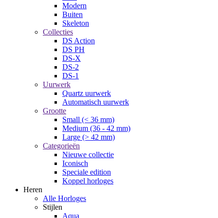
Modern
Buiten
Skeleton
Collecties
DS Action
DS PH
DS-X
DS-2
DS-1
Uurwerk
Quartz uurwerk
Automatisch uurwerk
Grootte
Small (< 36 mm)
Medium (36 - 42 mm)
Large (> 42 mm)
Categorieën
Nieuwe collectie
Iconisch
Speciale edition
Koppel horloges
Heren
Alle Horloges
Stijlen
Aqua