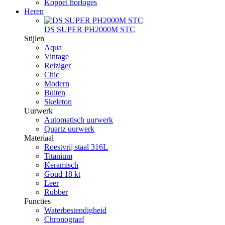
Koppel horloges
Heren
DS SUPER PH2000M STC
Stijlen
Aqua
Vintage
Reiziger
Chic
Modern
Buiten
Skeleton
Uurwerk
Automatisch uurwerk
Quartz uurwerk
Materiaal
Roestvrij staal 316L
Titanium
Keramisch
Goud 18 kt
Leer
Rubber
Functies
Waterbestendigheid
Chronograaf