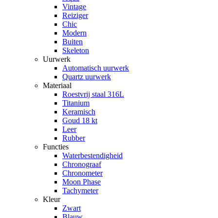
Vintage
Reiziger
Chic
Modern
Buiten
Skeleton
Uurwerk
Automatisch uurwerk
Quartz uurwerk
Materiaal
Roestvrij staal 316L
Titanium
Keramisch
Goud 18 kt
Leer
Rubber
Functies
Waterbestendigheid
Chronograaf
Chronometer
Moon Phase
Tachymeter
Kleur
Zwart
Blauw