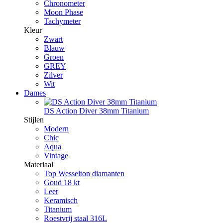
Chronometer
Moon Phase
Tachymeter
Kleur
Zwart
Blauw
Groen
GREY
Zilver
Wit
Dames
DS Action Diver 38mm Titanium
Stijlen
Modern
Chic
Aqua
Vintage
Materiaal
Top Wesselton diamanten
Goud 18 kt
Leer
Keramisch
Titanium
Roestvrij staal 316L