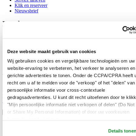
Klik en reserveer
Nieuwsbrief
Legal
Gebruikersvoorwaarden
Privacyverklaring
Cookie meldingen
Deze website maakt gebruik van cookies
Contact
Verkoopvoorwaarden
Wij gebruiken cookies en vergelijkbare technologieën om uw
Herroeping van de overeenkomst
website-ervaring te verbeteren, het verkeer te analyseren en
gerichte advertenties te tonen. Onder de CCPA/CPRA heeft u
Word lid van de CERTINA club
recht om u af te melden voor de "verkoop" of het "delen" van
Meld je aan en ontvang exclusieve aanbiedingen en
persoonlijke informatie voor cross-contextuele
productrecensies
gedragsadvertenties. U kunt dit recht uitoefenen door te klik
Schrijf je in!
"Mijn persoonlijke informatie niet verkopen of delen" (Do Not 
Selecteer een land/regio
or Share My Personal Information) of door uw voorkeuren
Taalkeuze
hieronder aan te passen.
Austria
Belgium
Details tone
Dutch