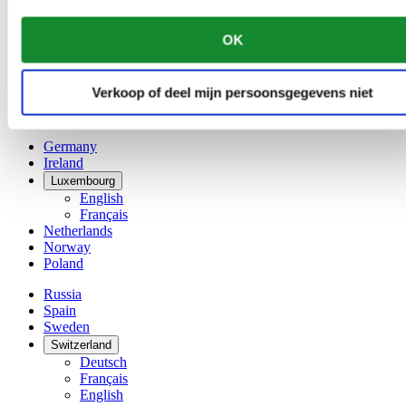
Français
China
OK
English
简体中文
Denmark
Verkoop of deel mijn persoonsgegevens niet
Finland
France
Germany
Ireland
Luxembourg
English
Français
Netherlands
Norway
Poland
Russia
Spain
Sweden
Switzerland
Deutsch
Français
English