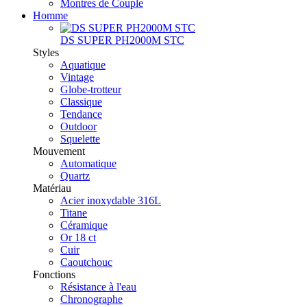
Montres de Couple
Homme
DS SUPER PH2000M STC
Styles
Aquatique
Vintage
Globe-trotteur
Classique
Tendance
Outdoor
Squelette
Mouvement
Automatique
Quartz
Matériau
Acier inoxydable 316L
Titane
Céramique
Or 18 ct
Cuir
Caoutchouc
Fonctions
Résistance à l'eau
Chronographe