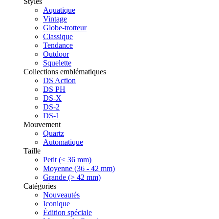
Styles
Aquatique
Vintage
Globe-trotteur
Classique
Tendance
Outdoor
Squelette
Collections emblématiques
DS Action
DS PH
DS-X
DS-2
DS-1
Mouvement
Quartz
Automatique
Taille
Petit (< 36 mm)
Moyenne (36 - 42 mm)
Grande (> 42 mm)
Catégories
Nouveautés
Iconique
Édition spéciale