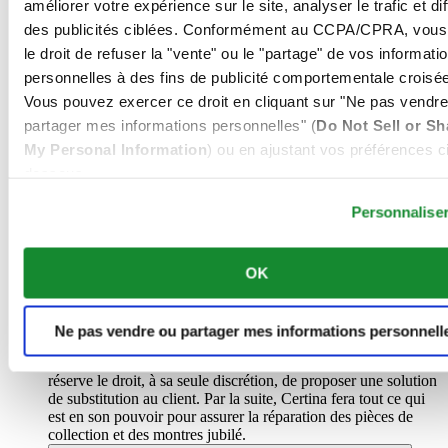
Où puis-je effectuer un service de ma montre Certina?
améliorer votre expérience sur le site, analyser le trafic et di
Tout service d’entretien de votre montre doit être effectué
des publicités ciblées. Conformément au CCPA/CPRA, vous
dans un centre de service officiel Certina. Toute réparation
le droit de refuser la "vente" ou le "partage" de vos informati
effectuée par un horloger non certifiée Certina rendra caduque
la garantie. Une liste complète des centres de service est
personnelles à des fins de publicité comportementale croisée
disponible dans la rubrique \Trouver un centre de service\"."
Vous pouvez exercer ce droit en cliquant sur "Ne pas vendre
Pourquoi Certina ne fournit-il pas de pièces de rechange
partager mes informations personnelles" (
Do Not Sell or Sh
directement à ses clients ?
Pour des raisons techniques et de qualité, nous ne livrons pas
My Personal Information
) ou en ajustant vos préférences ci
de pièces de rechange directement à notre clientèle. Le centre
dessous.
de service client mondial de Certina est à la disposition de
tous nos clients et propose un service professionnel conforme
Personnalise
aux exigeantes normes de qualité de Certina.
Ma montre Certina peut-elle être révisée et avez-vous des
pièces de rechange ?
OK
Certina garantit, à compter de la date d’arrêt de production de
la montre, la disponibilité des pièces de rechange pour une
durée minimum de 10 ans pour les montres standards et pour
une durée allant jusqu'à 20 ans pour les montres en or. Si,
Ne pas vendre ou partager mes informations personnell
pour une quelconque raison, la production d’une pièce de
rechange particulière est arrêtée ou reportée, Certina se
réserve le droit, à sa seule discrétion, de proposer une solution
de substitution au client. Par la suite, Certina fera tout ce qui
est en son pouvoir pour assurer la réparation des pièces de
collection et des montres jubilé.