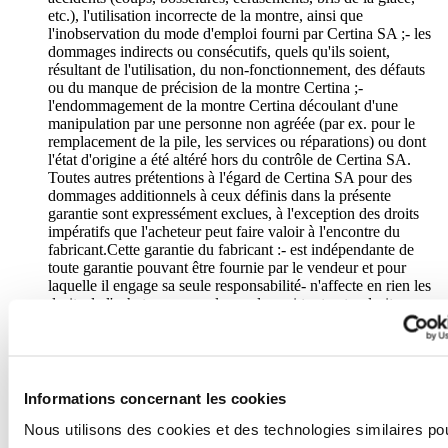
etc.), l'utilisation incorrecte de la montre, ainsi que
l'inobservation du mode d'emploi fourni par Certina SA ;- les
dommages indirects ou consécutifs, quels qu'ils soient,
résultant de l'utilisation, du non-fonctionnement, des défauts
ou du manque de précision de la montre Certina ;-
l'endommagement de la montre Certina découlant d'une
manipulation par une personne non agréée (par ex. pour le
remplacement de la pile, les services ou réparations) ou dont
l'état d'origine a été altéré hors du contrôle de Certina SA.
Toutes autres prétentions à l'égard de Certina SA pour des
dommages additionnels à ceux définis dans la présente
garantie sont expressément exclues, à l'exception des droits
impératifs que l'acheteur peut faire valoir à l'encontre du
fabricant.Cette garantie du fabricant :- est indépendante de
toute garantie pouvant être fournie par le vendeur et pour
laquelle il engage sa seule responsabilité- n'affecte en rien les
droits de l'acheteur envers le vendeur ni tout autre droit
impératif dont il pourrait disposer à l'encontre de ce dernier.Le
service à la clientèle de Certina SA assure la parfaite
maintenance de votre montre Certina. Si votre montre
nécessite des soins, confiez-la à un concessionnaire officiel
Certina ou à un Centre de service Certina autorisé figurant sur
Informations concernant les cookies
la liste jointe : ils peuvent garantir un service correspondant
Nous utilisons des cookies et des technologies similaires po
aux standards de Certina SA.