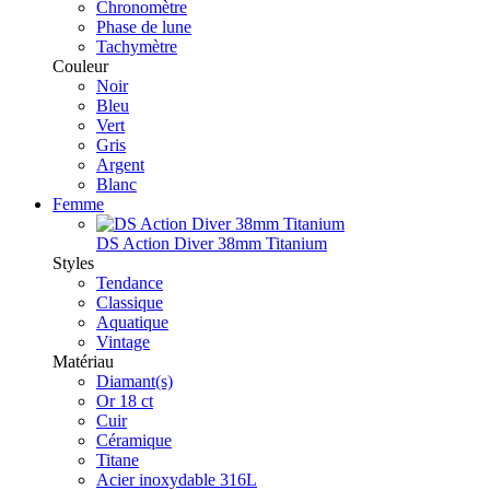
Chronomètre
Phase de lune
Tachymètre
Couleur
Noir
Bleu
Vert
Gris
Argent
Blanc
Femme
DS Action Diver 38mm Titanium
Styles
Tendance
Classique
Aquatique
Vintage
Matériau
Diamant(s)
Or 18 ct
Cuir
Céramique
Titane
Acier inoxydable 316L