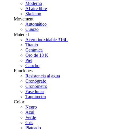
Moderno
Al aire libre
Skeleton
Movement
Automático
Cuarzo
Material
Acero inoxidable 316L
Titanio
Cerámica
Oro de 18 K
Piel
Caucho
Funciones
Resistencia al agua
Cronógrafo
Cronómetro
Fase lunar
Taquímetro
Color
Negro
Azul
Verde
Gris
Plateado