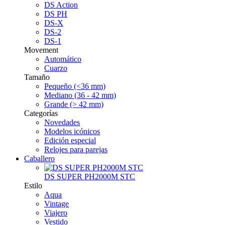
DS Action
DS PH
DS-X
DS-2
DS-1
Movement
Automático
Cuarzo
Tamaño
Pequeño (<36 mm)
Mediano (36 - 42 mm)
Grande (> 42 mm)
Categorías
Novedades
Modelos icónicos
Edición especial
Relojes para parejas
Caballero
DS SUPER PH2000M STC
Estilo
Aqua
Vintage
Viajero
Vestido