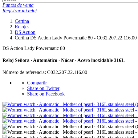
Puntos de venta
Registrar mi reloj
Certina
Relojes
DS Action
Certina DS Action Lady Powermatic 80 - C032.207.22.116.00
DS Action Lady Powermatic 80
Reloj Señora ∙ Automático ∙ Nácar ∙ Acero inoxidable 316L
Número de referencia: C032.207.22.116.00
Compartir
Share on Twitter
Share on Facebook