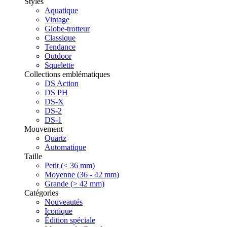
Styles
Aquatique
Vintage
Globe-trotteur
Classique
Tendance
Outdoor
Squelette
Collections emblématiques
DS Action
DS PH
DS-X
DS-2
DS-1
Mouvement
Quartz
Automatique
Taille
Petit (< 36 mm)
Moyenne (36 - 42 mm)
Grande (> 42 mm)
Catégories
Nouveautés
Iconique
Édition spéciale