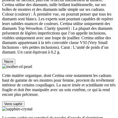
Certina utilise des diamants, taille brillant traditionnelle, sur ses
boîtes de montres et des diamants taille simple sur ses cadrans.
Colour (couleur) : À première vue, on pourrait penser que tous les
diamants sont blancs. Les experts sont pourtant capables de repérer
leurs subtiles nuances de couleurs. Certina utilise uniquement des
diamants Top Wesselton. Clarity (pureté) : La plupart des diamants
présentent de légères imperfections que l’on appelle inclusions,
visibles uniquement avec une loupe de joaillier. Certina utilise des
diamants appartenant à la très convoitée classe VSI (Very Small
Inclusions - très petites inclusions). Carat : L’unité de poids d’un
diamant. Un carat équivaut à 0,2 g.
Nacre
Cette matière organique, dont Certina orne notamment les cadrans
haut de gamme de ses montres pour femme, provient du revêtement
intérieur de certains coquillages. La nacre irisée et scintillante est très
fragile et doit être manipulée avec un soin extrême, ce qui la rend
encore plus précieuse.
Verre saphir
Le verre saphir est constitué de poudre d’oxyde d’aluminium