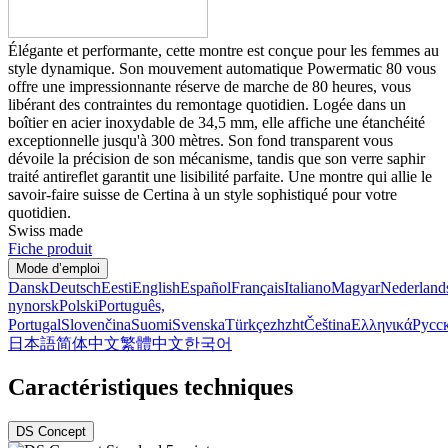
Élégante et performante, cette montre est conçue pour les femmes au
style dynamique. Son mouvement automatique Powermatic 80 vous
offre une impressionnante réserve de marche de 80 heures, vous
libérant des contraintes du remontage quotidien. Logée dans un
boîtier en acier inoxydable de 34,5 mm, elle affiche une étanchéité
exceptionnelle jusqu'à 300 mètres. Son fond transparent vous
dévoile la précision de son mécanisme, tandis que son verre saphir
traité antireflet garantit une lisibilité parfaite. Une montre qui allie le
savoir-faire suisse de Certina à un style sophistiqué pour votre
quotidien.
Swiss made
Fiche produit
Mode d’emploi
Dansk
Deutsch
Eesti
English
Español
Français
Italiano
Magyar
Nederland
nynorsk
Polski
Português,
Portugal
Slovenčina
Suomi
Svenska
Türkçe
zh
zht
Čeština
Ελληνικά
Русс
日本語
简体中文
繁體中文
한국어
Caractéristiques techniques
DS Concept