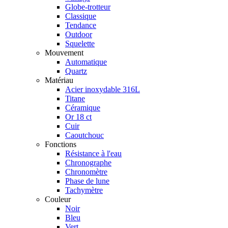
Globe-trotteur
Classique
Tendance
Outdoor
Squelette
Mouvement
Automatique
Quartz
Matériau
Acier inoxydable 316L
Titane
Céramique
Or 18 ct
Cuir
Caoutchouc
Fonctions
Résistance à l'eau
Chronographe
Chronomètre
Phase de lune
Tachymètre
Couleur
Noir
Bleu
Vert