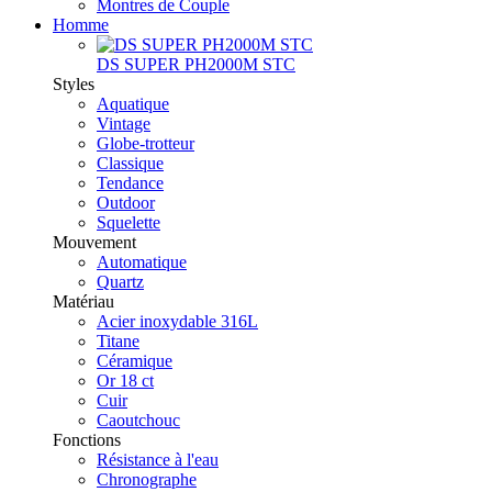
Montres de Couple
Homme
DS SUPER PH2000M STC
Styles
Aquatique
Vintage
Globe-trotteur
Classique
Tendance
Outdoor
Squelette
Mouvement
Automatique
Quartz
Matériau
Acier inoxydable 316L
Titane
Céramique
Or 18 ct
Cuir
Caoutchouc
Fonctions
Résistance à l'eau
Chronographe