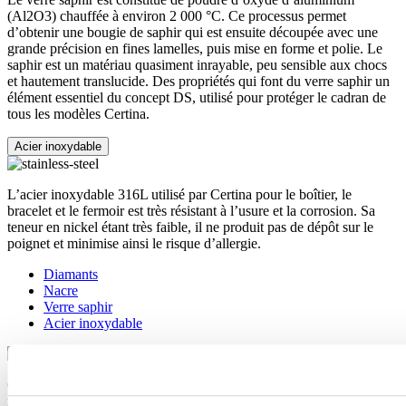
(Al2O3) chauffée à environ 2 000 °C. Ce processus permet
d’obtenir une bougie de saphir qui est ensuite découpée avec une
grande précision en fines lamelles, puis mise en forme et polie. Le
saphir est un matériau quasiment inrayable, peu sensible aux chocs
et hautement translucide. Des propriétés qui font du verre saphir un
élément essentiel du concept DS, utilisé pour protéger le cadran de
tous les modèles Certina.
Acier inoxydable
L’acier inoxydable 316L utilisé par Certina pour le boîtier, le
bracelet et le fermoir est très résistant à l’usure et la corrosion. Sa
teneur en nickel étant très faible, il ne produit pas de dépôt sur le
poignet et minimise ainsi le risque d’allergie.
Diamants
Nacre
Verre saphir
Acier inoxydable
Considéré comme le roi des pierres précieuses, le diamant est le
matériau naturel le plus dur au monde. La qualité du diamant est