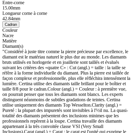
Entre-corne
15.00mm
Longueur corne à corne
42.84mm
Cadran
Couleur
Nacre
Matière
Diamant(s)
"Considéré à juste titre comme la pierre précieuse par excellence, le
diamant est le matériau naturel le plus dur au monde. Les diamants
bruts utilisés en horlogerie et en joaillerie sont taillés et évalués
suivant les critères des «quatre C» : Cut (angl.) = taille : la taille se
réfère à la forme individuelle du diamant. Plus la pierre est taillée de
façon complexe et professionnelle, plus elle réfléchira intensément la
lumière. Certina utilise des diamants taille brillant pour le boîtier et
taille 8/8 pour le cadran.Colour (angl.) = Couleur : à première vue,
on pourrait penser que tous les diamants sont blancs. Les experts
distinguent néanmoins de subtiles gradations de teintes. Certina
utilise uniquement des diamants Top Wesselton.Clarity (angl.) =
Pureté : la plupart des impuretés sont invisibles à l'½il nu. La quasi-
totalité des diamants présentent des inclusions minimes que les
professionnels repèrent à la loupe. Certina travaille des diamants
appartenant à la très convoitée classe VSI (Very Small
Inclusions).Carat (angl.) = Carat : le carat est l'unité qui exprime le