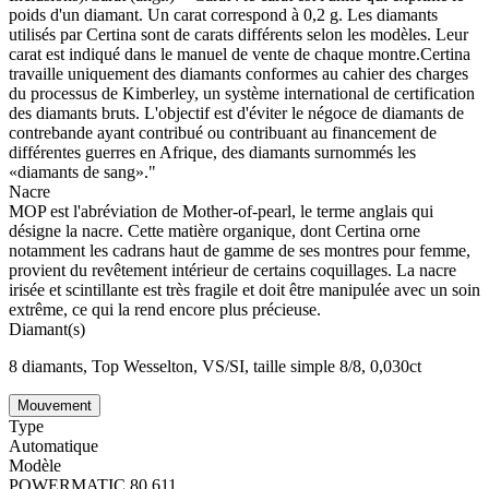
poids d'un diamant. Un carat correspond à 0,2 g. Les diamants
utilisés par Certina sont de carats différents selon les modèles. Leur
carat est indiqué dans le manuel de vente de chaque montre.Certina
travaille uniquement des diamants conformes au cahier des charges
du processus de Kimberley, un système international de certification
des diamants bruts. L'objectif est d'éviter le négoce de diamants de
contrebande ayant contribué ou contribuant au financement de
différentes guerres en Afrique, des diamants surnommés les
«diamants de sang»."
Nacre
MOP est l'abréviation de Mother-of-pearl, le terme anglais qui
désigne la nacre. Cette matière organique, dont Certina orne
notamment les cadrans haut de gamme de ses montres pour femme,
provient du revêtement intérieur de certains coquillages. La nacre
irisée et scintillante est très fragile et doit être manipulée avec un soin
extrême, ce qui la rend encore plus précieuse.
Diamant(s)
8 diamants, Top Wesselton, VS/SI, taille simple 8/8, 0,030ct
Mouvement
Type
Automatique
Modèle
POWERMATIC 80.611