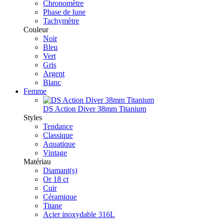
Chronomètre
Phase de lune
Tachymètre
Couleur
Noir
Bleu
Vert
Gris
Argent
Blanc
Femme
DS Action Diver 38mm Titanium
Styles
Tendance
Classique
Aquatique
Vintage
Matériau
Diamant(s)
Or 18 ct
Cuir
Céramique
Titane
Acier inoxydable 316L