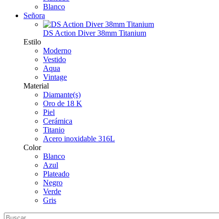
Blanco
Señora
DS Action Diver 38mm Titanium
Estilo
Moderno
Vestido
Aqua
Vintage
Material
Diamante(s)
Oro de 18 K
Piel
Cerámica
Titanio
Acero inoxidable 316L
Color
Blanco
Azul
Plateado
Negro
Verde
Gris