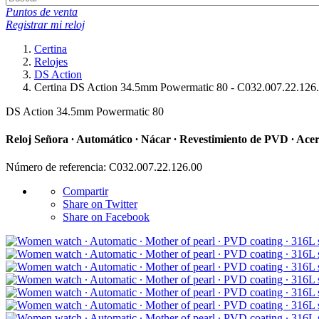
Puntos de venta
Registrar mi reloj
Certina
Relojes
DS Action
Certina DS Action 34.5mm Powermatic 80 - C032.007.22.126
DS Action 34.5mm Powermatic 80
Reloj Señora ∙ Automático ∙ Nácar ∙ Revestimiento de PVD ∙ Ace
Número de referencia: C032.007.22.126.00
Compartir
Share on Twitter
Share on Facebook