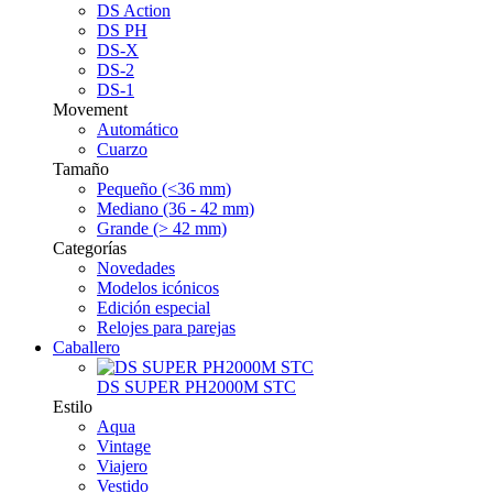
DS Action
DS PH
DS-X
DS-2
DS-1
Movement
Automático
Cuarzo
Tamaño
Pequeño (<36 mm)
Mediano (36 - 42 mm)
Grande (> 42 mm)
Categorías
Novedades
Modelos icónicos
Edición especial
Relojes para parejas
Caballero
DS SUPER PH2000M STC
Estilo
Aqua
Vintage
Viajero
Vestido