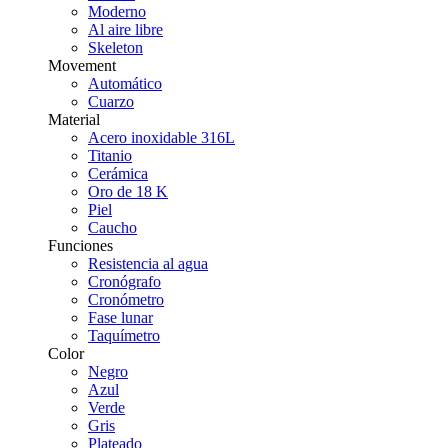
Moderno
Al aire libre
Skeleton
Movement
Automático
Cuarzo
Material
Acero inoxidable 316L
Titanio
Cerámica
Oro de 18 K
Piel
Caucho
Funciones
Resistencia al agua
Cronógrafo
Cronómetro
Fase lunar
Taquímetro
Color
Negro
Azul
Verde
Gris
Plateado