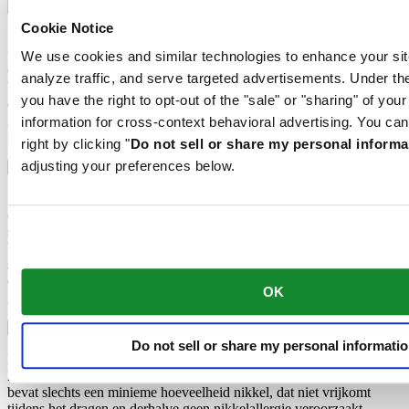
Cookie Notice
Super-LumiNova® (SLN) is een lichtgevend materiaal met
fosforescerende eigenschappen. In het donker straalt het door
We use cookies and similar technologies to enhance your sit
Certina gebruikte SLN type BG W9 het opgeslagen licht uit als een
analyze traffic, and serve targeted advertisements. Under
blauwe glinstering. SLN is op geen enkele manier schadelijk voor
you have the right to opt-out of the "sale" or "sharing" of you
de gezondheid en wordt gebruikt in coatings op wijzers, indexen en
glasranden. Het verliest geleidelijk zijn fosforescentie in het donker,
information for cross-context behavioral advertising. You can
maar krijgt deze automatisch terug bij licht.
right by clicking "
Do not sell or share my personal informa
adjusting your preferences below.
Saffier horlogekristal wordt gemaakt van aluminiumoxidekracht
(Al2O3) die tot meer dan 2000°C wordt verhit. De resulterende
saffieren klomp wordt met grote precisie in fijne plakjes gesneden,
bijgesneden en gepolijst. Saffier is extreem krasbestendig,
schokbestendig en zeer transparant. Daarom is saffierglas een
essentieel element in het DS Concept en wordt het door Certina
OK
gebruikt in al haar modellen om de wijzerplaten te beschermen.
Do not sell or share my personal informati
Het 316L roestvrije staal dat Certina onder meer gebruikt voor
kasten, banden en gespen, is enorm bestendig en corrosievast. Het
bevat slechts een minieme hoeveelheid nikkel, dat niet vrijkomt
tijdens het dragen en derhalve geen nikkelallergie veroorzaakt.