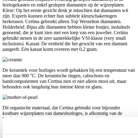
horlogekasten en enkel geslepen diamanten op de wijzerplaten.
Kleur: Op het eerste gezicht denk je misschien dat diamanten wit
zijn. Experts kunnen echter hun subtiele kleurschakeringen
herkennen. Certina gebruikt alleen Top Wesselton diamanten.
Helderheid: Bijna alle diamanten hebben kleine foutjes, insluitsels
genoemd, die je kunt zien met een loep van een juwelier. Certina
gebruikt stenen in de zeer aantrekkelijke VSI-klasse (very small
inclusions). Karaat: De eenheid die het gewicht van een diamant
aangeeft. Eén karaat komt overeen met 0,2 gram.
De keramiek voor horloges wordt gebakken bij een temperatuur van
meer dan 900 °C. De keramische ringen, cabochons en
bandcomponenten van Certina zien er niet alleen mooi uit, maar
behouden ook langdurig hun intense kleur en glans.
Dit organische materiaal, dat Certina gebruikt voor bijzonder
kostbare wijzerplaten van dameshorloges, is afkomstig van de
binnenste schelplaag van sommige weekdieren. Het iriserende,
glanzende paarlemoer is erg bros en moet met grote zorg worden
verwerkt, wat het nog waardevoller maakt.