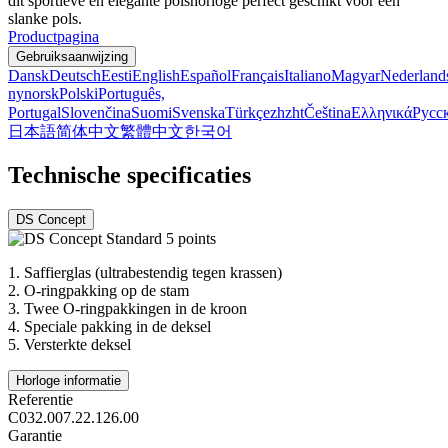
dit sportieve en elegante polshorloge perfect geschikt voor een
slanke pols.
Productpagina
Gebruiksaanwijzing
Dansk
Deutsch
Eesti
English
Español
Français
Italiano
Magyar
Nederland
nynorsk
Polski
Português,
Portugal
Slovenčina
Suomi
Svenska
Türkçe
zh
zht
Čeština
Ελληνικά
Русс
日本語
简体中文
繁體中文
한국어
Technische specificaties
DS Concept
1.
Saffierglas (ultrabestendig tegen krassen)
2.
O-ringpakking op de stam
3.
Twee O-ringpakkingen in de kroon
4.
Speciale pakking in de deksel
5.
Versterkte deksel
Horloge informatie
Referentie
C032.007.22.126.00
Garantie