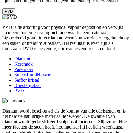
tijdens het dragen en derhalve geen nikkelallergie veroorzaakt.
PVD
PVD is de afkorting voor physical vapour deposition en verwijst
naar een moderne coatingmethode waarbij een materiaal,
bijvoorbeeld goud, in verdampte vorm kan worden overgebracht op
een stalen of titanium substraat. Het resultaat is even fijn als
duurzaam. PVD is bestendig, corrosiebestendig en zeer hard.
Diamant
Keramiek
Parelmoer
Super-LumiNova®
Saffier kristal
Roestvrij staal
PVD
Diamant wordt beschouwd als de koning van alle edelstenen en is
het hardste natuurlijke materiaal ter wereld. De kwaliteit van
diamant wordt geclassificeerd volgens 4 factoren": Slijpvorm: Hoe
meer facetten de steen heeft, hoe intenser hij het licht weerkaatst.
Certina gebruikt briljanten (volledig geslepen diamanten) in de