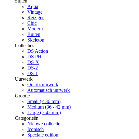
Stijlen
Aqua
Vintage
Reiziger
Chic
Modern
Buiten
Skeleton
Collecties
DS Action
DS PH
DS-X
DS-2
DS-1
Uurwerk
Quartz uurwerk
Automatisch uurwerk
Grootte
Small (< 36 mm)
Medium (36 - 42 mm)
Large (> 42 mm)
Categorieën
Nieuwe collectie
Iconisch
Speciale edition