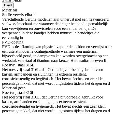
Swiss Made
Band
Materiaal
Snelle verwisselbaar
Verschillende Certina-modellen zijn uitgerust met een geavanceerd
snelwisselmechanisme waarmee de drager het bandje gemakkelijk
kan verwijderen en omwisselen voor een ander bandje. De
veerpennen in deze bandjes hebben minuscule hendeltjes die
eenvoudig in
PVD-coating
PVD is de afkorting van physical vapour deposition en verwijst naar
een uiterst moderne coatingmethode waarmee een materiaal,
bijvoorbeeld goud, in dampvorm kan worden overgebracht op een
werkstuk van staal of titanium naar keuze. Het resultaat is even fi
Roestvrij staal 316L
Het roestvrij staal 316L, dat Certina bijvoorbeeld gebruikt voor
kasten, armbanden en sluitingen, is extreem resistent,
corrosiebestendig en hygiënisch. Het bevat slechts een zeer klein
percentage nikkel, dat niet wordt uitgestoten tijdens het dragen en d
Materiaal gesp
Roestvrij staal 316L
Het roestvrij staal 316L, dat Certina bijvoorbeeld gebruikt voor
kasten, armbanden en sluitingen, is extreem resistent,
corrosiebestendig en hygiënisch. Het bevat slechts een zeer klein
percentage nikkel, dat niet wordt uitgestoten tijdens het dragen en d