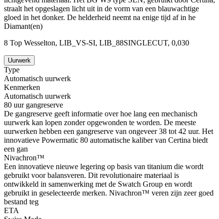
straalt het opgeslagen licht uit in de vorm van een blauwachtige
gloed in het donker. De helderheid neemt na enige tijd af in he
Diamant(en)
8 Top Wesselton, LIB_VS-SI, LIB_88SINGLECUT, 0,030
Uurwerk
Type
Automatisch uurwerk
Kenmerken
Automatisch uurwerk
80 uur gangreserve
De gangreserve geeft informatie over hoe lang een mechanisch
uurwerk kan lopen zonder opgewonden te worden. De meeste
uurwerken hebben een gangreserve van ongeveer 38 tot 42 uur. Het
innovatieve Powermatic 80 automatische kaliber van Certina biedt
een gan
Nivachron™
Een innovatieve nieuwe legering op basis van titanium die wordt
gebruikt voor balansveren. Dit revolutionaire materiaal is
ontwikkeld in samenwerking met de Swatch Group en wordt
gebruikt in geselecteerde merken. Nivachron™ veren zijn zeer goed
bestand teg
ETA