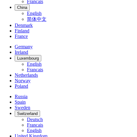
Français
China
English
简体中文
Denmark
Finland
France
Germany
Ireland
Luxembourg
English
Français
Netherlands
Norway
Poland
Russia
Spain
Sweden
Switzerland
Deutsch
Français
English
United Kingdom