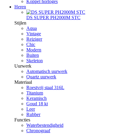
Koppel horloges
Heren
DS SUPER PH2000M STC
Stijlen
Aqua
Vintage
Reiziger
Chic
Modern
Buiten
Skeleton
Uurwerk
Automatisch uurwerk
Quartz uurwerk
Materiaal
Roestvrij staal 316L
Titanium
Keramisch
Goud 18 kt
Leer
Rubber
Functies
Waterbestendigheid
Chronograaf