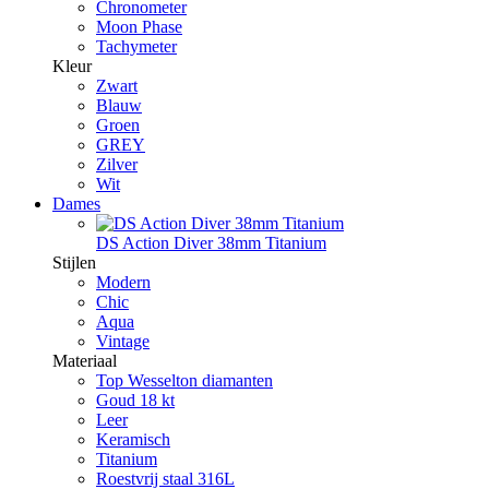
Chronometer
Moon Phase
Tachymeter
Kleur
Zwart
Blauw
Groen
GREY
Zilver
Wit
Dames
DS Action Diver 38mm Titanium
Stijlen
Modern
Chic
Aqua
Vintage
Materiaal
Top Wesselton diamanten
Goud 18 kt
Leer
Keramisch
Titanium
Roestvrij staal 316L