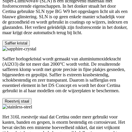
Super-LumiNova® (SLN) is een lichtgevend materiaal met
fosforescerende eigenschappen. In het donker straalt het door
Certina gebruikte SLN type BG W9 het opgeslagen licht uit als een
blauwe glinstering. SLN is op geen enkele manier schadelijk voor
de gezondheid en wordt gebruikt in coatings op wijzers, indexen en
glasranden. Het verliest geleidelijk zijn fosforescentie in het donker,
maar krijgt deze automatisch terug bij licht.
Saffier kristal
Saffier horlogekristal wordt gemaakt van aluminiumoxidekracht
(Al2O3) die tot meer dan 2000°C wordt verhit. De resulterende
saffieren klomp wordt met grote precisie in fijne plakjes gesneden,
bijgesneden en gepolijst. Saffier is extreem krasbestendig,
schokbestendig en zeer transparant. Daarom is saffierglas een
essentieel element in het DS Concept en wordt het door Certina
gebruikt in al haar modellen om de wijzerplaten te beschermen.
Roestvrij staal
Het 316L roestvrije staal dat Certina onder meer gebruikt voor
kasten, banden en gespen, is enorm bestendig en corrosievast. Het
bevat slechts een minieme hoeveelheid nikkel, dat niet vrijkomt