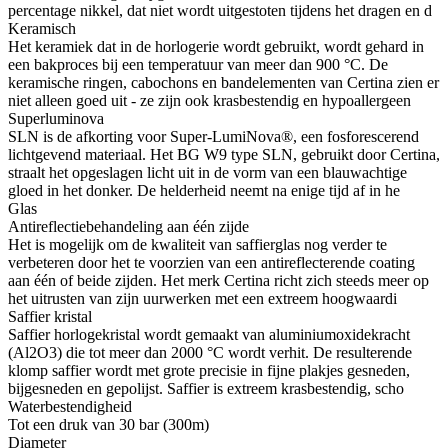
percentage nikkel, dat niet wordt uitgestoten tijdens het dragen en d
Keramisch
Het keramiek dat in de horlogerie wordt gebruikt, wordt gehard in
een bakproces bij een temperatuur van meer dan 900 °C. De
keramische ringen, cabochons en bandelementen van Certina zien er
niet alleen goed uit - ze zijn ook krasbestendig en hypoallergeen
Superluminova
SLN is de afkorting voor Super-LumiNova®, een fosforescerend
lichtgevend materiaal. Het BG W9 type SLN, gebruikt door Certina,
straalt het opgeslagen licht uit in de vorm van een blauwachtige
gloed in het donker. De helderheid neemt na enige tijd af in he
Glas
Antireflectiebehandeling aan één zijde
Het is mogelijk om de kwaliteit van saffierglas nog verder te
verbeteren door het te voorzien van een antireflecterende coating
aan één of beide zijden. Het merk Certina richt zich steeds meer op
het uitrusten van zijn uurwerken met een extreem hoogwaardi
Saffier kristal
Saffier horlogekristal wordt gemaakt van aluminiumoxidekracht
(Al2O3) die tot meer dan 2000 °C wordt verhit. De resulterende
klomp saffier wordt met grote precisie in fijne plakjes gesneden,
bijgesneden en gepolijst. Saffier is extreem krasbestendig, scho
Waterbestendigheid
Tot een druk van 30 bar (300m)
Diameter