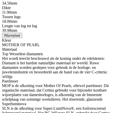
34.50mm
Dikte
11.90mm
Tussen lugs
18.00mm
Lengte van lug tot lug
39.98mm
Wijzerplaat
Kleur
MOTHER OF PEARL
Materiaal
Top Wesselton diamanten
Het wordt terecht beschouwd als de koning onder de edelstenen:
Diamant is het hardste natuurlijke materiaal ter wereld. Ruwe
diamanten worden geslepen voor gebruik in de horloge- en
juwelenindustrie en beoordeeld aan de hand van de vier C-criteria:
\nSlijp
Parelmoer
MOP is de afkorting voor Mother Of Pearls, oftewel parelmoer. Dit
organische materiaal, dat Certina gebruikt voor bijzonder kostbare
wijzerplaten van dameshorloges, is afkomstig van de binnenste
schelplaag van sommige weekdieren. Het iriserende, glanzende
Superluminova
SLN is de afkorting voor Super-LumiNova®, een fosforescerend
lichtgevend materiaal. Het BG W9 type SLN, gebruikt door Certina,