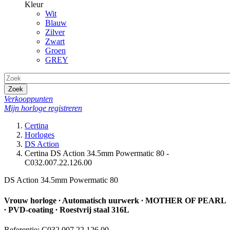
Kleur
Wit
Blauw
Zilver
Zwart
Groen
GREY
Zoek
Verkooppunten
Mijn horloge registreren
Certina
Horloges
DS Action
Certina DS Action 34.5mm Powermatic 80 -
C032.007.22.126.00
DS Action 34.5mm Powermatic 80
Vrouw horloge ∙ Automatisch uurwerk ∙ MOTHER OF PEARL
∙ PVD-coating ∙ Roestvrij staal 316L
Referentie: C032.007.22.126.00