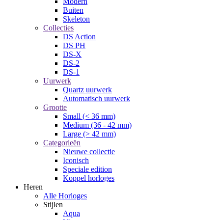
Modern
Buiten
Skeleton
Collecties
DS Action
DS PH
DS-X
DS-2
DS-1
Uurwerk
Quartz uurwerk
Automatisch uurwerk
Grootte
Small (< 36 mm)
Medium (36 - 42 mm)
Large (> 42 mm)
Categorieën
Nieuwe collectie
Iconisch
Speciale edition
Koppel horloges
Heren
Alle Horloges
Stijlen
Aqua