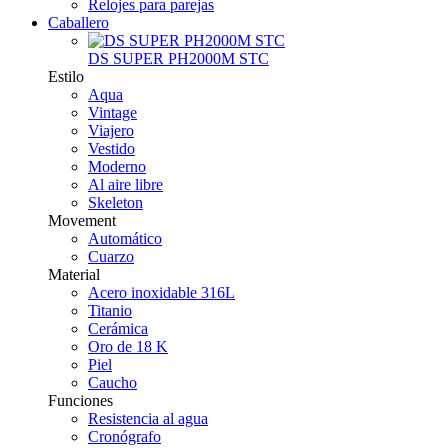
Relojes para parejas
Caballero
DS SUPER PH2000M STC
Estilo
Aqua
Vintage
Viajero
Vestido
Moderno
Al aire libre
Skeleton
Movement
Automático
Cuarzo
Material
Acero inoxidable 316L
Titanio
Cerámica
Oro de 18 K
Piel
Caucho
Funciones
Resistencia al agua
Cronógrafo