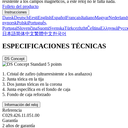
resistente a los campos magnéticos, a este reloj no le falta nada.
Folleto del producto
Instrucciones
Dansk
Deutsch
Eesti
English
Español
Français
Italiano
Magyar
Nederland
nynorsk
Polski
Português,
Portugal
Slovenčina
Suomi
Svenska
Türkçe
zh
zht
Čeština
Ελληνικά
Русс
日本語
简体中文
繁體中文
한국어
ESPECIFICACIONES TÉCNICAS
DS Concept
1.
Cristal de zafiro (ultrarresistente a los arañazos)
2.
Junta tórica en la tija
3.
Dos juntas tóricas en la corona
4.
Junta específica en el fondo de caja
5.
Fondo de caja reforzado
Información del reloj
Referencia
C029.426.11.051.00
Garantía
2 años de garantía