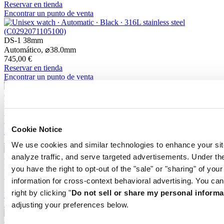
Reservar en tienda
Encontrar un punto de venta
DS-1 38mm
Automático,
⌀
38.0mm
745,00 €
Reservar en tienda
Encontrar un punto de venta
DS-1 Day Date
Automático,
⌀
40.0mm
860,00 €
Cookie Notice
Reservar en tienda
Encontrar un punto de venta
We use cookies and similar technologies to enhance your sit
analyze traffic, and serve targeted advertisements. Under
DS-1 Skeleton
you have the right to opt-out of the "sale" or "sharing" of you
Automático,
⌀
40.0mm
information for cross-context behavioral advertising. You can
1.050,00 €
right by clicking "
Do not sell or share my personal informa
Reservar en tienda
Encontrar un punto de venta
adjusting your preferences below.