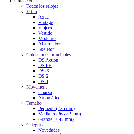
Colección
Todos los relojes
Estilo
Aqua
Vintage
Viajero
Vestido
Moderno
Al aire libre
Skeleton
Colecciones principales
DS Action
DS PH
DS-X
DS-2
DS-1
Movement
Cuarzo
Automático
Tamaño
Pequeño (<36 mm)
Mediano (36 - 42 mm)
Grande (> 42 mm)
Categorías
Novedades