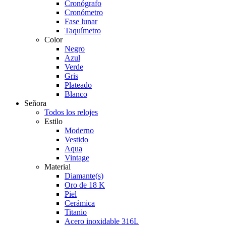
Cronógrafo
Cronómetro
Fase lunar
Taquímetro
Color
Negro
Azul
Verde
Gris
Plateado
Blanco
Señora
Todos los relojes
Estilo
Moderno
Vestido
Aqua
Vintage
Material
Diamante(s)
Oro de 18 K
Piel
Cerámica
Titanio
Acero inoxidable 316L