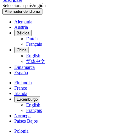
Suscríbase
Seleccionar país/región
Alternador de idioma
Alemania
Austria
Bélgica
Dutch
Français
China
English
简体中文
Dinamarca
España
Finlandia
France
Irlanda
Luxemburgo
English
Français
Noruega
Países Bajos
Polonia