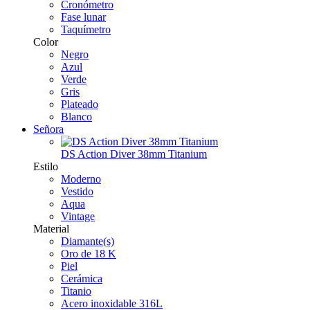
Cronómetro
Fase lunar
Taquímetro
Color
Negro
Azul
Verde
Gris
Plateado
Blanco
Señora
DS Action Diver 38mm Titanium
Estilo
Moderno
Vestido
Aqua
Vintage
Material
Diamante(s)
Oro de 18 K
Piel
Cerámica
Titanio
Acero inoxidable 316L