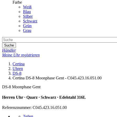
Farbe
Weiß
Blau
Silber
Schwarz
Grün
Grau
Suche
Händler
Meine Uhr registrieren
Certina
Uhren
DS-8
Certina DS-8 Moonphase Gent - C045.423.16.051.00
DS-8 Moonphase Gent
Herren Uhr ∙ Quarz ∙ Schwarz ∙ Edelstahl 316L
Referenznummer: C045.423.16.051.00
Teilen