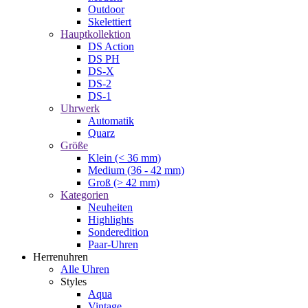
Outdoor
Skelettiert
Hauptkollektion
DS Action
DS PH
DS-X
DS-2
DS-1
Uhrwerk
Automatik
Quarz
Größe
Klein (< 36 mm)
Medium (36 - 42 mm)
Groß (> 42 mm)
Kategorien
Neuheiten
Highlights
Sonderedition
Paar-Uhren
Herrenuhren
Alle Uhren
Styles
Aqua
Vintage