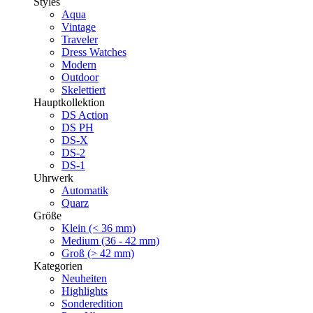
Styles
Aqua
Vintage
Traveler
Dress Watches
Modern
Outdoor
Skelettiert
Hauptkollektion
DS Action
DS PH
DS-X
DS-2
DS-1
Uhrwerk
Automatik
Quarz
Größe
Klein (< 36 mm)
Medium (36 - 42 mm)
Groß (> 42 mm)
Kategorien
Neuheiten
Highlights
Sonderedition