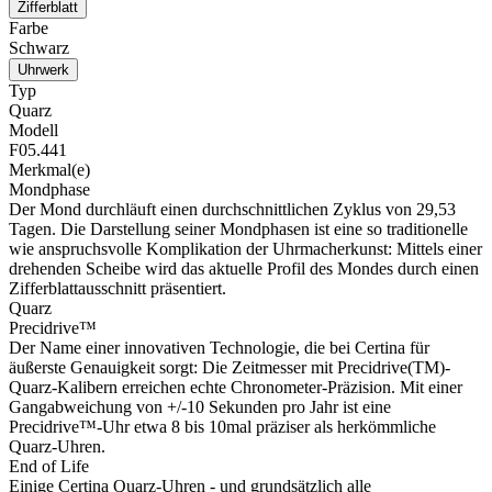
Zifferblatt
Farbe
Schwarz
Uhrwerk
Typ
Quarz
Modell
F05.441
Merkmal(e)
Mondphase
Der Mond durchläuft einen durchschnittlichen Zyklus von 29,53
Tagen. Die Darstellung seiner Mondphasen ist eine so traditionelle
wie anspruchsvolle Komplikation der Uhrmacherkunst: Mittels einer
drehenden Scheibe wird das aktuelle Profil des Mondes durch einen
Zifferblattausschnitt präsentiert.
Quarz
Precidrive™
Der Name einer innovativen Technologie, die bei Certina für
äußerste Genauigkeit sorgt: Die Zeitmesser mit Precidrive(TM)-
Quarz-Kalibern erreichen echte Chronometer-Präzision. Mit einer
Gangabweichung von +/-10 Sekunden pro Jahr ist eine
Precidrive™-Uhr etwa 8 bis 10mal präziser als herkömmliche
Quarz-Uhren.
End of Life
Einige Certina Quarz-Uhren - und grundsätzlich alle