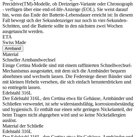
Precidrive(TM)-Modelle, ob Dreizeiger-Variante oder Chronograph
- verfügen über eine end-of-life-Anzeige (EOL). Sie weist darauf
hin, wenn das Ende der Batterie-Lebensdauer erreicht ist: In diesem
Fall bewegt sich der Sekundenzeiger nur noch in vier-Sekunden-
Schritten, und die Batterie sollte in den nächsten zwei Wochen
ausgetauscht werden.
ETA
Swiss Made
Armband
Material
Schneller Armbandwechsel
Einige Certina Modelle sind mit einem raffinierten Schnellwechsel-
Mechanismus ausgestattet, mit dem sich die Armbänder bequem
abnehmen und wechseln lassen. Die Federstege dieser Bänder sind
mit kleinen Hebeln versehen, die sich einfach herunterdrücken und
so entriegeln lassen.
Edelstahl 316L
Der Edelstahl 316L, den Certina etwa für Gehäuse, Armbänder und
Schließen verwendet, ist sehr widerstandsfähig, korrosionsbeständig
und hygienisch. Er enthält nur einen sehr geringen Nickelanteil, der
beim Tragen nicht abgegeben wird und so keine Nickelallergien
auslöst.
Material der Schließe
Edelstahl 316L
Der Edelstahl 316L, den Certina etwa für Gehäuse, Armbänder und