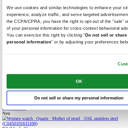
DS-8 Lady 31mm
We use cookies and similar technologies to enhance your sit
Quarz,
⌀
31.0mm
experience, analyze traffic, and serve targeted advertisemen
395 €
Bei händler reservieren
the CCPA/CPRA, you have the right to opt-out of the "sale" o
Filiale finden
of your personal information for cross-context behavioral adv
Neu
You can exercise this right by clicking "
Do not sell or shar
personal information
" or by adjusting your preferences bel
DS-8 Moonphase Lady
Quarz,
⌀
32.0mm
530 €
Bei händler reservieren
Cust
Filiale finden
Neu
OK
DS-8 Moonphase Lady
Quarz,
⌀
32.0mm
395 €
Do not sell or share my personal information
Bei händler reservieren
Filiale finden
Neu