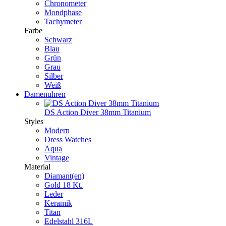
Chronometer
Mondphase
Tachymeter
Farbe
Schwarz
Blau
Grün
Grau
Silber
Weiß
Damenuhren
DS Action Diver 38mm Titanium
Styles
Modern
Dress Watches
Aqua
Vintage
Material
Diamant(en)
Gold 18 Kt.
Leder
Keramik
Titan
Edelstahl 316L