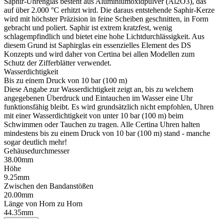
Saphir-Uhrenglas besteht aus Aluminiumoxidpulver (Al2O3), das
auf über 2.000 °C erhitzt wird. Die daraus entstehende Saphir-Kerze
wird mit höchster Präzision in feine Scheiben geschnitten, in Form
gebracht und poliert. Saphir ist extrem kratzfest, wenig
schlagempfindlich und bietet eine hohe Lichtdurchlässigkeit. Aus
diesem Grund ist Saphirglas ein essenzielles Element des DS
Konzepts und wird daher von Certina bei allen Modellen zum
Schutz der Zifferblätter verwendet.
Wasserdichtigkeit
Bis zu einem Druck von 10 bar (100 m)
Diese Angabe zur Wasserdichtigkeit zeigt an, bis zu welchem
angegebenen Überdruck und Eintauchen im Wasser eine Uhr
funktionsfähig bleibt. Es wird grundsätzlich nicht empfohlen, Uhren
mit einer Wasserdichtigkeit von unter 10 bar (100 m) beim
Schwimmen oder Tauchen zu tragen. Alle Certina Uhren halten
mindestens bis zu einem Druck von 10 bar (100 m) stand - manche
sogar deutlich mehr!
Gehäusedurchmesser
38.00mm
Höhe
9.25mm
Zwischen den Bandanstößen
20.00mm
Länge von Horn zu Horn
44.35mm