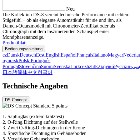
Neu
Die Kollektion DS-8 vereint technische Performance mit echtem
Stilgefühl – ob als elegante Automatikuhr für sie und ihn, als
Damen-Quarzmodell mit Chronometer-Zertifikat oder als
Chronograph mit dem faszinierenden Schauspiel einer
Mondphasenanzeige.
Produktblatt
Bedienungsanleitung
cz
Dansk
Deutsch
Eesti
English
Español
Français
Italiano
Magyar
Nederla
nynorsk
Polski
Português,
Portugal
Slovenčina
Suomi
Svenska
Türkçe
zh
zht
Ελληνικά
Русский
سی
日本語
简体中文
한국어
Technische Angaben
DS Concept
1.
Saphirglas (extrem kratzfest)
2.
O-Ring Dichtung auf der Stellwelle
3.
Zwei O-Ring-Dichtungen in der Krone
4.
Spezifische Dichtung im Gehäuseboden
5.
Verstärkter Gehäuseboden