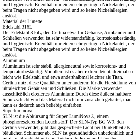
und hygienisch. Er enthält nur einen sehr geringen Nickelanteil, der
beim Tragen nicht abgegeben wird und so keine Nickelallergien
auslöst.
Material der Lünette
Edelstahl 316L
Der Edelstahl 316L, den Certina etwa für Gehäuse, Armbänder und
Schließen verwendet, ist sehr widerstandsfähig, korrosionsbeständig
und hygienisch. Er enthält nur einen sehr geringen Nickelanteil, der
beim Tragen nicht abgegeben wird und so keine Nickelallergien
auslöst.
Aluminium
Aluminium ist sehr stabil, allergieneutral sowie korrosions- und
temperaturbeständig. Vor allem ist es aber extrem leicht: dreimal so
leicht wie Edelstahl und etwa anderthalbmal leichter als Titan.
Certina nutzt diese Qualitäten unter anderem für die Herstellung von
ultraleichten Gehäusen und Schließen. Die Marke verwendet
ausschließlich eloxiertes Aluminium: Durch diese äußerst haltbare
Schutzschicht wird das Material nicht nur zusätzlich gehärtet, man
kann es dadurch auch beliebig einfärben.
Superluminova
SLN ist die Abkürzung für Super-LumiNova®, einem
phosphoreszierenden Leuchtstoff. Der SLN-Typ BG W9, den
Certina verwendet, gibt das gespeicherte Licht bei Dunkelheit als
bläulichen Schimmer ab. SLN ist gesundheitlich unbedenklich und
wird zur Beschichtung von Zeigern, Indexen und Lünetten