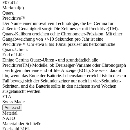
F07.412
Merkmal(e)
Quarz
Precidrive™
Der Name einer innovativen Technologie, die bei Certina für
äußerste Genauigkeit sorgt: Die Zeitmesser mit Precidrive(TM)-
Quarz-Kalibern erreichen echte Chronometer-Präzision. Mit einer
Gangabweichung von +/-10 Sekunden pro Jahr ist eine
Precidrive™-Uhr etwa 8 bis 10mal präziser als herkömmliche
Quarz-Uhren.
End of Life
Einige Certina Quarz-Uhren - und grundsätzlich alle
Precidrive(TM)-Modelle, ob Dreizeiger-Variante oder Chronograph
- verfügen über eine end-of-life-Anzeige (EOL). Sie weist darauf
hin, wenn das Ende der Batterie-Lebensdauer erreicht ist: In diesem
Fall bewegt sich der Sekundenzeiger nur noch in vier-Sekunden-
Schritten, und die Batterie sollte in den nächsten zwei Wochen
ausgetauscht werden.
ETA
Swiss Made
Armband
Material
NATO
Material der Schließe
Edelstahl 316L