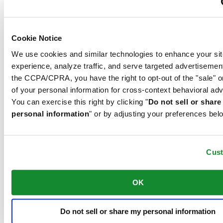
versehen und garantieren maximale Sicherheit. Ihre Qualitäten
passen perfekt zur sportlichen Zeitmessung von Certina.
Ähnliche Produkte
Cookie Notice
We use cookies and similar technologies to enhance your sit
DS SUPER PH2000M
experience, analyze traffic, and serve targeted advertisemen
the CCPA/CPRA, you have the right to opt-out of the "sale" o
STC
of your personal information for cross-context behavioral adv
Automatik,
⌀
43.0mm
1.395 €
You can exercise this right by clicking "
Do not sell or shar
Bei händler reservieren
personal information
" or by adjusting your preferences bel
Filiale finden
Neu
DS SUPER PH2000M
Cus
Automatik,
⌀
43.0mm
1.395 €
Bei händler reservieren
Filiale finden
OK
Neu
DS SUPER PH2000M
Do not sell or share my personal information
Automatik,
⌀
43.0mm