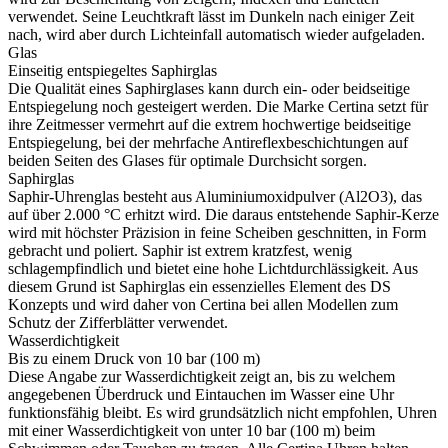
verwendet. Seine Leuchtkraft lässt im Dunkeln nach einiger Zeit
nach, wird aber durch Lichteinfall automatisch wieder aufgeladen.
Glas
Einseitig entspiegeltes Saphirglas
Die Qualität eines Saphirglases kann durch ein- oder beidseitige
Entspiegelung noch gesteigert werden. Die Marke Certina setzt für
ihre Zeitmesser vermehrt auf die extrem hochwertige beidseitige
Entspiegelung, bei der mehrfache Antireflexbeschichtungen auf
beiden Seiten des Glases für optimale Durchsicht sorgen.
Saphirglas
Saphir-Uhrenglas besteht aus Aluminiumoxidpulver (Al2O3), das
auf über 2.000 °C erhitzt wird. Die daraus entstehende Saphir-Kerze
wird mit höchster Präzision in feine Scheiben geschnitten, in Form
gebracht und poliert. Saphir ist extrem kratzfest, wenig
schlagempfindlich und bietet eine hohe Lichtdurchlässigkeit. Aus
diesem Grund ist Saphirglas ein essenzielles Element des DS
Konzepts und wird daher von Certina bei allen Modellen zum
Schutz der Zifferblätter verwendet.
Wasserdichtigkeit
Bis zu einem Druck von 10 bar (100 m)
Diese Angabe zur Wasserdichtigkeit zeigt an, bis zu welchem
angegebenen Überdruck und Eintauchen im Wasser eine Uhr
funktionsfähig bleibt. Es wird grundsätzlich nicht empfohlen, Uhren
mit einer Wasserdichtigkeit von unter 10 bar (100 m) beim