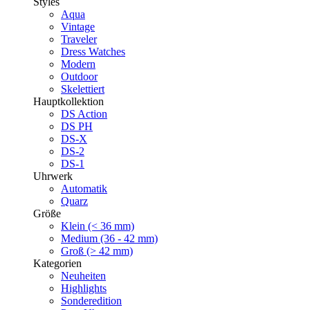
Styles
Aqua
Vintage
Traveler
Dress Watches
Modern
Outdoor
Skelettiert
Hauptkollektion
DS Action
DS PH
DS-X
DS-2
DS-1
Uhrwerk
Automatik
Quarz
Größe
Klein (< 36 mm)
Medium (36 - 42 mm)
Groß (> 42 mm)
Kategorien
Neuheiten
Highlights
Sonderedition