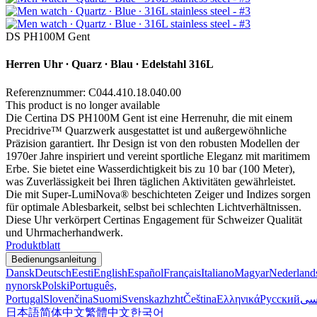
DS PH100M Gent
Herren Uhr ∙ Quarz ∙ Blau ∙ Edelstahl 316L
Referenznummer: C044.410.18.040.00
This product is no longer available
Die Certina DS PH100M Gent ist eine Herrenuhr, die mit einem
Precidrive™ Quarzwerk ausgestattet ist und außergewöhnliche
Präzision garantiert. Ihr Design ist von den robusten Modellen der
1970er Jahre inspiriert und vereint sportliche Eleganz mit maritimem
Erbe. Sie bietet eine Wasserdichtigkeit bis zu 10 bar (100 Meter),
was Zuverlässigkeit bei Ihren täglichen Aktivitäten gewährleistet.
Die mit Super-LumiNova® beschichteten Zeiger und Indizes sorgen
für optimale Ablesbarkeit, selbst bei schlechten Lichtverhältnissen.
Diese Uhr verkörpert Certinas Engagement für Schweizer Qualität
und Uhrmacherhandwerk.
Produktblatt
Bedienungsanleitung
Dansk
Deutsch
Eesti
English
Español
Français
Italiano
Magyar
Nederland
nynorsk
Polski
Português,
Portugal
Slovenčina
Suomi
Svenska
zh
zht
Čeština
Ελληνικά
Русский
سی
日本語
简体中文
繁體中文
한국어