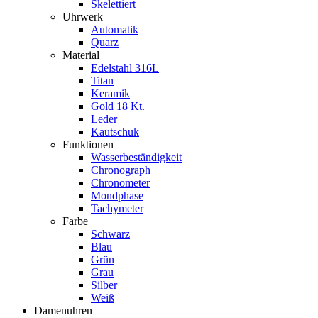
Skelettiert
Uhrwerk
Automatik
Quarz
Material
Edelstahl 316L
Titan
Keramik
Gold 18 Kt.
Leder
Kautschuk
Funktionen
Wasserbeständigkeit
Chronograph
Chronometer
Mondphase
Tachymeter
Farbe
Schwarz
Blau
Grün
Grau
Silber
Weiß
Damenuhren