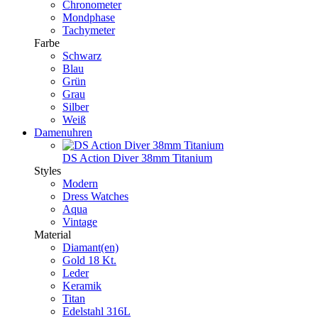
Chronometer
Mondphase
Tachymeter
Farbe
Schwarz
Blau
Grün
Grau
Silber
Weiß
Damenuhren
DS Action Diver 38mm Titanium
Styles
Modern
Dress Watches
Aqua
Vintage
Material
Diamant(en)
Gold 18 Kt.
Leder
Keramik
Titan
Edelstahl 316L