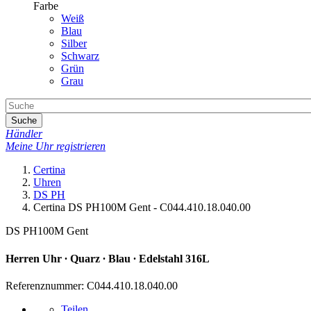
Farbe
Weiß
Blau
Silber
Schwarz
Grün
Grau
Suche
Händler
Meine Uhr registrieren
Certina
Uhren
DS PH
Certina DS PH100M Gent - C044.410.18.040.00
DS PH100M Gent
Herren Uhr ∙ Quarz ∙ Blau ∙ Edelstahl 316L
Referenznummer: C044.410.18.040.00
Teilen