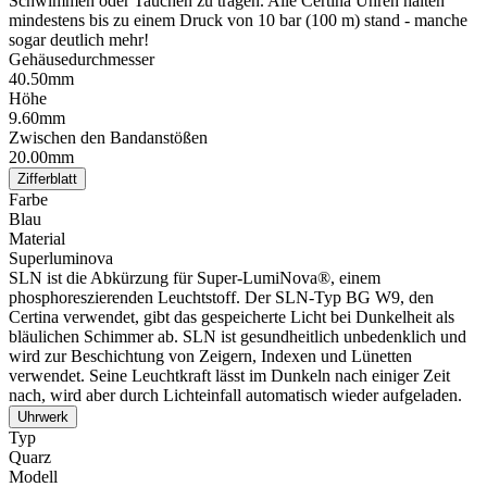
Schwimmen oder Tauchen zu tragen. Alle Certina Uhren halten
mindestens bis zu einem Druck von 10 bar (100 m) stand - manche
sogar deutlich mehr!
Gehäusedurchmesser
40.50mm
Höhe
9.60mm
Zwischen den Bandanstößen
20.00mm
Zifferblatt
Farbe
Blau
Material
Superluminova
SLN ist die Abkürzung für Super-LumiNova®, einem
phosphoreszierenden Leuchtstoff. Der SLN-Typ BG W9, den
Certina verwendet, gibt das gespeicherte Licht bei Dunkelheit als
bläulichen Schimmer ab. SLN ist gesundheitlich unbedenklich und
wird zur Beschichtung von Zeigern, Indexen und Lünetten
verwendet. Seine Leuchtkraft lässt im Dunkeln nach einiger Zeit
nach, wird aber durch Lichteinfall automatisch wieder aufgeladen.
Uhrwerk
Typ
Quarz
Modell