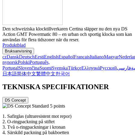
Den schweiziska klocktillverkaren Certina släpper nu den nya DS
Action GMT Powermatic 80 – en urban och sportig klocka som kan
användas för flera tidszoner när du reser.
Produktblad
Bruksanvisning
cz
Dansk
Deutsch
Eesti
English
Español
Français
Italiano
Magyar
Nederla
nynorsk
Polski
Português,
Portugal
Slovenčina
Suomi
Svenska
Türkçe
Ελληνικά
Русский
فارسی
ية
日本語
简体中文
繁體中文
한국어
TEKNISKA SPECIFIKATIONER
DS Concept
1.
Safirglas (ultraresistent mot repor)
2.
O-ringpackning på stiftet
3.
Två o-ringpackningar i kronan
4.
Särskild packning på bakboetten