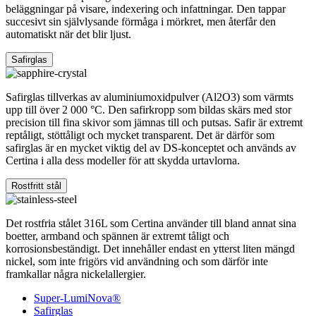
beläggningar på visare, indexering och infattningar. Den tappar
succesivt sin självlysande förmåga i mörkret, men återfår den
automatiskt när det blir ljust.
Safirglas
Safirglas tillverkas av aluminiumoxidpulver (Al2O3) som värmts
upp till över 2 000 °C. Den safirkropp som bildas skärs med stor
precision till fina skivor som jämnas till och putsas. Safir är extremt
reptåligt, stöttåligt och mycket transparent. Det är därför som
safirglas är en mycket viktig del av DS-konceptet och används av
Certina i alla dess modeller för att skydda urtavlorna.
Rostfritt stål
Det rostfria stålet 316L som Certina använder till bland annat sina
boetter, armband och spännen är extremt tåligt och
korrosionsbeständigt. Det innehåller endast en ytterst liten mängd
nickel, som inte frigörs vid användning och som därför inte
framkallar några nickelallergier.
Super-LumiNova®
Safirglas