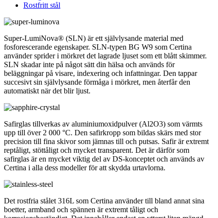
Rostfritt stål
Super-LumiNova® (SLN) är ett självlysande material med
fosforescerande egenskaper. SLN-typen BG W9 som Certina
använder sprider i mörkret det lagrade ljuset som ett blått skimmer.
SLN skadar inte på något sätt din hälsa och används för
beläggningar på visare, indexering och infattningar. Den tappar
succesivt sin självlysande förmåga i mörkret, men återfår den
automatiskt när det blir ljust.
Safirglas tillverkas av aluminiumoxidpulver (Al2O3) som värmts
upp till över 2 000 °C. Den safirkropp som bildas skärs med stor
precision till fina skivor som jämnas till och putsas. Safir är extremt
reptåligt, stöttåligt och mycket transparent. Det är därför som
safirglas är en mycket viktig del av DS-konceptet och används av
Certina i alla dess modeller för att skydda urtavlorna.
Det rostfria stålet 316L som Certina använder till bland annat sina
boetter, armband och spännen är extremt tåligt och