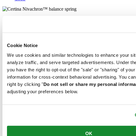
Det mekaniska urverket i denna klocka är försett med en spiralfjäder
i Nivachron™. Det här innovativa materialet har utvecklats för att
öka motståndskraften mot magnetfält. Denna viktiga komponent
bidrar på ett varaktigt sätt till klockans tillförlitlighet, robusthet och
precision.
Cookie Notice
We use cookies and similar technologies to enhance your sit
Denna modell har en funktion som gör det enkelt att ställa in en
analyze traffic, and serve targeted advertisements. Under
andra tidszon – perfekt för den som vill ha koll på vad klockan är på
you have the right to opt-out of the "sale" or "sharing" of you
andra sidan jordklotet. 24-timmarsvisningen kan manövreras
information for cross-context behavioral advertising. You can
oberoende av standardvisarna, och kan läsas av med ett ögonkast.
right by clicking "
Do not sell or share my personal informa
Relaterade produkter
adjusting your preferences below.
DS Action Diver 38mm Titanium
Automatisk,
⌀
38.0mm
12 500,00 SEK
Reservera i butik
Hitta butik
OK