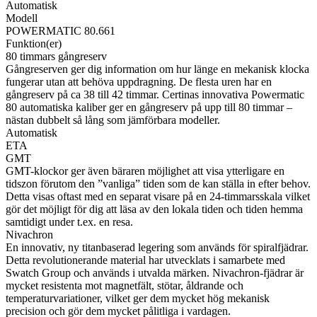
Automatisk
Modell
POWERMATIC 80.661
Funktion(er)
80 timmars gångreserv
Gångreserven ger dig information om hur länge en mekanisk klocka
fungerar utan att behöva uppdragning. De flesta uren har en
gångreserv på ca 38 till 42 timmar. Certinas innovativa Powermatic
80 automatiska kaliber ger en gångreserv på upp till 80 timmar –
nästan dubbelt så lång som jämförbara modeller.
Automatisk
ETA
GMT
GMT-klockor ger även bäraren möjlighet att visa ytterligare en
tidszon förutom den ”vanliga” tiden som de kan ställa in efter behov.
Detta visas oftast med en separat visare på en 24-timmarsskala vilket
gör det möjligt för dig att läsa av den lokala tiden och tiden hemma
samtidigt under t.ex. en resa.
Nivachron
En innovativ, ny titanbaserad legering som används för spiralfjädrar.
Detta revolutionerande material har utvecklats i samarbete med
Swatch Group och används i utvalda märken. Nivachron-fjädrar är
mycket resistenta mot magnetfält, stötar, åldrande och
temperaturvariationer, vilket ger dem mycket hög mekanisk
precision och gör dem mycket pålitliga i vardagen.