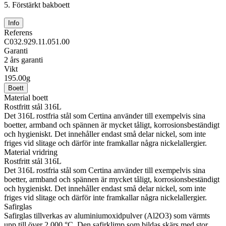
5.
Förstärkt bakboett
Info
Referens
C032.929.11.051.00
Garanti
2 års garanti
Vikt
195.00g
Boett
Material boett
Rostfritt stål 316L
Det 316L rostfria stål som Certina använder till exempelvis sina
boetter, armband och spännen är mycket tåligt, korrosionsbeständigt
och hygieniskt. Det innehåller endast små delar nickel, som inte
friges vid slitage och därför inte framkallar några nickelallergier.
Material vridring
Rostfritt stål 316L
Det 316L rostfria stål som Certina använder till exempelvis sina
boetter, armband och spännen är mycket tåligt, korrosionsbeständigt
och hygieniskt. Det innehåller endast små delar nickel, som inte
friges vid slitage och därför inte framkallar några nickelallergier.
Safirglas
Safirglas tillverkas av aluminiumoxidpulver (Al2O3) som värmts
upp till över 2 000 °C. Den safirklimp som bildas skärs med stor