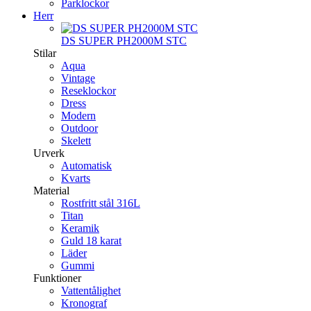
Parklockor
Herr
DS SUPER PH2000M STC
Stilar
Aqua
Vintage
Reseklockor
Dress
Modern
Outdoor
Skelett
Urverk
Automatisk
Kvarts
Material
Rostfritt stål 316L
Titan
Keramik
Guld 18 karat
Läder
Gummi
Funktioner
Vattentålighet
Kronograf