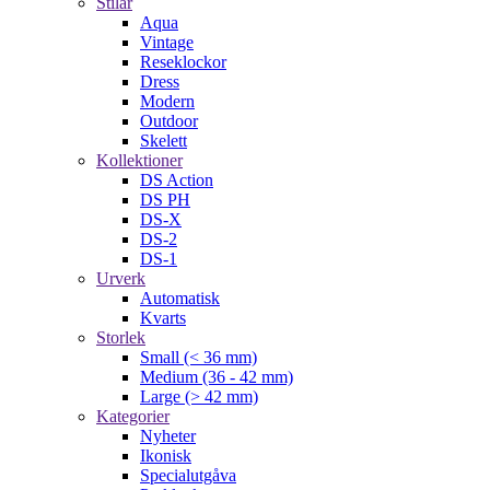
Stilar
Aqua
Vintage
Reseklockor
Dress
Modern
Outdoor
Skelett
Kollektioner
DS Action
DS PH
DS-X
DS-2
DS-1
Urverk
Automatisk
Kvarts
Storlek
Small (< 36 mm)
Medium (36 - 42 mm)
Large (> 42 mm)
Kategorier
Nyheter
Ikonisk
Specialutgåva