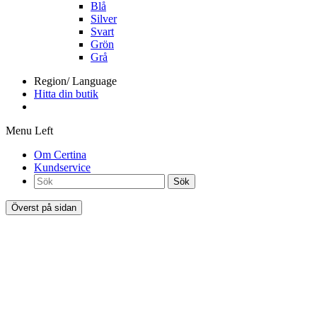
Blå
Silver
Svart
Grön
Grå
Region/ Language
Hitta din butik
Menu Left
Om Certina
Kundservice
Sök
Överst på sidan