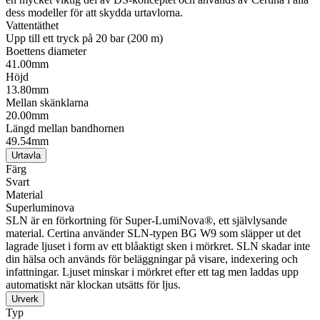
dess modeller för att skydda urtavlorna.
Vattentäthet
Upp till ett tryck på 20 bar (200 m)
Boettens diameter
41.00mm
Höjd
13.80mm
Mellan skänklarna
20.00mm
Längd mellan bandhornen
49.54mm
Urtavla
Färg
Svart
Material
Superluminova
SLN är en förkortning för Super-LumiNova®, ett självlysande
material. Certina använder SLN-typen BG W9 som släpper ut det
lagrade ljuset i form av ett blåaktigt sken i mörkret. SLN skadar inte
din hälsa och används för beläggningar på visare, indexering och
infattningar. Ljuset minskar i mörkret efter ett tag men laddas upp
automatiskt när klockan utsätts för ljus.
Urverk
Typ