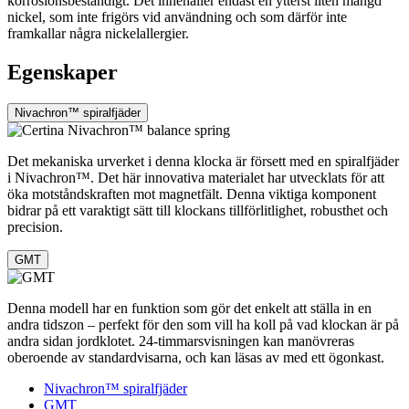
korrosionsbeständigt. Det innehåller endast en ytterst liten mängd
nickel, som inte frigörs vid användning och som därför inte
framkallar några nickelallergier.
Egenskaper
Nivachron™ spiralfjäder
Det mekaniska urverket i denna klocka är försett med en spiralfjäder
i Nivachron™. Det här innovativa materialet har utvecklats för att
öka motståndskraften mot magnetfält. Denna viktiga komponent
bidrar på ett varaktigt sätt till klockans tillförlitlighet, robusthet och
precision.
GMT
Denna modell har en funktion som gör det enkelt att ställa in en
andra tidszon – perfekt för den som vill ha koll på vad klockan är på
andra sidan jordklotet. 24-timmarsvisningen kan manövreras
oberoende av standardvisarna, och kan läsas av med ett ögonkast.
Nivachron™ spiralfjäder
GMT