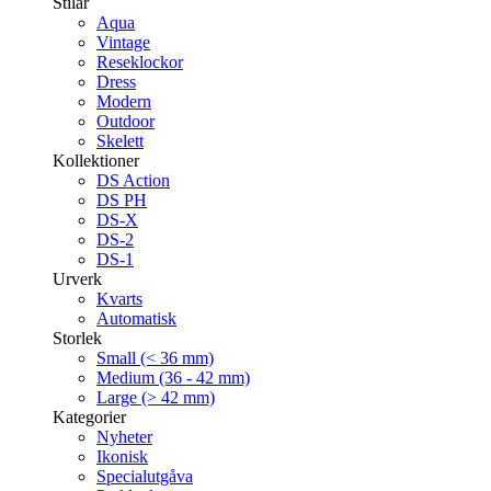
Stilar
Aqua
Vintage
Reseklockor
Dress
Modern
Outdoor
Skelett
Kollektioner
DS Action
DS PH
DS-X
DS-2
DS-1
Urverk
Kvarts
Automatisk
Storlek
Small (< 36 mm)
Medium (36 - 42 mm)
Large (> 42 mm)
Kategorier
Nyheter
Ikonisk
Specialutgåva