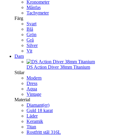
Kronometer
Månfas
Tachymeter
Färg
Svart
Blå
Grön
Grå
Silver
Vit
Dam
DS Action Diver 38mm Titanium
Stilar
Modern
Dress
Aqua
Vintage
Material
Diamant(er)
Guld 18 karat
Läder
Keramik
Titan
Rostfritt stål 316L