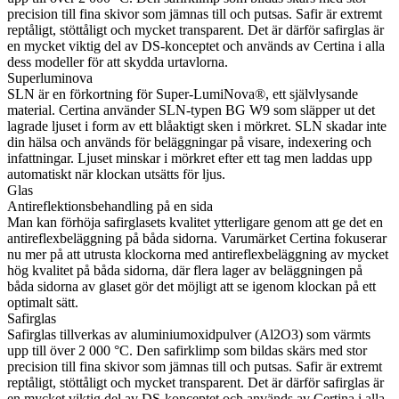
precision till fina skivor som jämnas till och putsas. Safir är extremt
reptåligt, stöttåligt och mycket transparent. Det är därför safirglas är
en mycket viktig del av DS-konceptet och används av Certina i alla
dess modeller för att skydda urtavlorna.
Superluminova
SLN är en förkortning för Super-LumiNova®, ett självlysande
material. Certina använder SLN-typen BG W9 som släpper ut det
lagrade ljuset i form av ett blåaktigt sken i mörkret. SLN skadar inte
din hälsa och används för beläggningar på visare, indexering och
infattningar. Ljuset minskar i mörkret efter ett tag men laddas upp
automatiskt när klockan utsätts för ljus.
Glas
Antireflektionsbehandling på en sida
Man kan förhöja safirglasets kvalitet ytterligare genom att ge det en
antireflexbeläggning på båda sidorna. Varumärket Certina fokuserar
nu mer på att utrusta klockorna med antireflexbeläggning av mycket
hög kvalitet på båda sidorna, där flera lager av beläggningen på
båda sidorna av glaset gör det möjligt att se igenom klockan på ett
optimalt sätt.
Safirglas
Safirglas tillverkas av aluminiumoxidpulver (Al2O3) som värmts
upp till över 2 000 °C. Den safirklimp som bildas skärs med stor
precision till fina skivor som jämnas till och putsas. Safir är extremt
reptåligt, stöttåligt och mycket transparent. Det är därför safirglas är
en mycket viktig del av DS-konceptet och används av Certina i alla