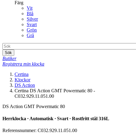
Färg
Vit
Blå
Silver
Svart
Grön
Grå
Sök
Butiker
Registrera min klocka
Certina
Klockor
DS Action
Certina DS Action GMT Powermatic 80 -
C032.929.11.051.00
DS Action GMT Powermatic 80
Herrklocka ∙ Automatisk ∙ Svart ∙ Rostfritt stål 316L
Referensnummer: C032.929.11.051.00