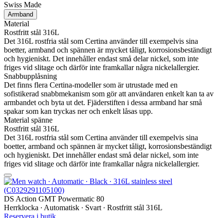
Swiss Made
Armband
Material
Rostfritt stål 316L
Det 316L rostfria stål som Certina använder till exempelvis sina
boetter, armband och spännen är mycket tåligt, korrosionsbeständigt
och hygieniskt. Det innehåller endast små delar nickel, som inte
friges vid slitage och därför inte framkallar några nickelallergier.
Snabbupplåsning
Det finns flera Certina-modeller som är utrustade med en
sofistikerad snabbmekanism som gör att användaren enkelt kan ta av
armbandet och byta ut det. Fjäderstiften i dessa armband har små
spakar som kan tryckas ner och enkelt låsas upp.
Material spänne
Rostfritt stål 316L
Det 316L rostfria stål som Certina använder till exempelvis sina
boetter, armband och spännen är mycket tåligt, korrosionsbeständigt
och hygieniskt. Det innehåller endast små delar nickel, som inte
friges vid slitage och därför inte framkallar några nickelallergier.
DS Action GMT Powermatic 80
Herrklocka ∙ Automatisk ∙ Svart ∙ Rostfritt stål 316L
Reservera i butik