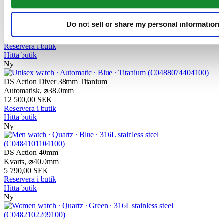
Ny
DS Action Diver 38mm Titanium
Do not sell or share my personal information
Automatisk,
⌀
38.0mm
12 500,00 SEK
Reservera i butik
Hitta butik
Ny
DS Action Diver 38mm Titanium
Automatisk,
⌀
38.0mm
12 500,00 SEK
Reservera i butik
Hitta butik
Ny
DS Action 40mm
Kvarts,
⌀
40.0mm
5 790,00 SEK
Reservera i butik
Hitta butik
Ny