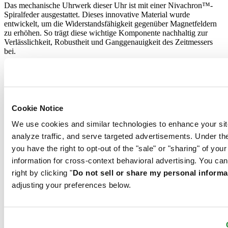
Das mechanische Uhrwerk dieser Uhr ist mit einer Nivachron™-
Spiralfeder ausgestattet. Dieses innovative Material wurde
entwickelt, um die Widerstandsfähigkeit gegenüber Magnetfeldern
zu erhöhen. So trägt diese wichtige Komponente nachhaltig zur
Verlässlichkeit, Robustheit und Ganggenauigkeit des Zeitmessers
bei.
GMT
Wer wissen will, was die Uhr auf der anderen Seite der Erdkugel
geschlagen hat, kann bei diesem Modell ganz einfach eine zweite
Cookie Notice
Zeitzone einstellen. Die 24-Stunden-Anzeige lässt sich unabhängig
von den regulären Minuten- und Stundenzeigern bedienen und sorgt
We use cookies and similar technologies to enhance your sit
für Klarheit auf einen Blick.
analyze traffic, and serve targeted advertisements. Under
you have the right to opt-out of the "sale" or "sharing" of you
Nivachron™-Spiralfeder
GMT
information for cross-context behavioral advertising. You can
right by clicking "
Do not sell or share my personal informa
adjusting your preferences below.
Das mechanische Uhrwerk dieser Uhr ist mit einer Nivachron™-
Spiralfeder ausgestattet. Dieses innovative Material wurde
entwickelt, um die Widerstandsfähigkeit gegenüber Magnetfeldern
zu erhöhen. So trägt diese wichtige Komponente nachhaltig zur