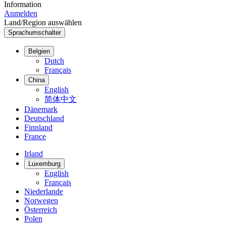
Information
Anmelden
Land/Region auswählen
Sprachumschalter
Belgien
Dutch
Français
China
English
简体中文
Dänemark
Deutschland
Finnland
France
Irland
Luxemburg
English
Français
Niederlande
Norwegen
Österreich
Polen