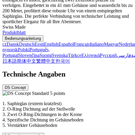
verfolgen. Eingebettet in ein 41 mm Gehäuse und wasserdicht bis zu
200 Meter, profitiert diese robuste Uhr von einem entspiegelten
Saphirglas. Die perfekte Verbindung von technischer Leistung und
sportlicher Eleganz für all Ihre Abenteuer.
Swiss Made
Produktblatt
Bedienungsanleitung
cz
Dansk
Deutsch
Eesti
English
Español
Français
Italiano
Magyar
Nederla
nynorsk
Polski
Português,
Portugal
Slovenčina
Suomi
Svenska
Türkçe
Ελληνικά
Русский
فارسی
ية
日本語
简体中文
繁體中文
한국어
Technische Angaben
DS Concept
1.
Saphirglas (extrem kratzfest)
2.
O-Ring Dichtung auf der Stellwelle
3.
Zwei O-Ring-Dichtungen in der Krone
4.
Spezifische Dichtung im Gehäuseboden
5.
Verstärkter Gehäuseboden