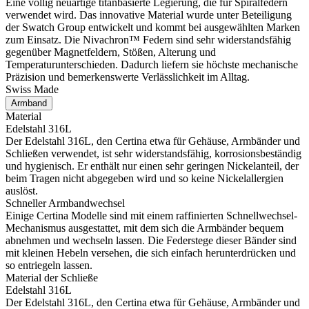
Eine völlig neuartige titanbasierte Legierung, die für Spiralfedern
verwendet wird. Das innovative Material wurde unter Beteiligung
der Swatch Group entwickelt und kommt bei ausgewählten Marken
zum Einsatz. Die Nivachron™ Federn sind sehr widerstandsfähig
gegenüber Magnetfeldern, Stößen, Alterung und
Temperaturunterschieden. Dadurch liefern sie höchste mechanische
Präzision und bemerkenswerte Verlässlichkeit im Alltag.
Swiss Made
Armband
Material
Edelstahl 316L
Der Edelstahl 316L, den Certina etwa für Gehäuse, Armbänder und
Schließen verwendet, ist sehr widerstandsfähig, korrosionsbeständig
und hygienisch. Er enthält nur einen sehr geringen Nickelanteil, der
beim Tragen nicht abgegeben wird und so keine Nickelallergien
auslöst.
Schneller Armbandwechsel
Einige Certina Modelle sind mit einem raffinierten Schnellwechsel-
Mechanismus ausgestattet, mit dem sich die Armbänder bequem
abnehmen und wechseln lassen. Die Federstege dieser Bänder sind
mit kleinen Hebeln versehen, die sich einfach herunterdrücken und
so entriegeln lassen.
Material der Schließe
Edelstahl 316L
Der Edelstahl 316L, den Certina etwa für Gehäuse, Armbänder und