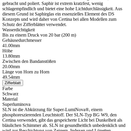
gebracht und poliert. Saphir ist extrem kratzfest, wenig
schlagempfindlich und bietet eine hohe Lichtdurchlässigkeit. Aus
diesem Grund ist Saphirglas ein essenzielles Element des DS
Konzepts und wird daher von Certina bei allen Modellen zum
Schutz der Zifferblätter verwendet.
Wasserdichtigkeit
Bis zu einem Druck von 20 bar (200 m)
Gehäusedurchmesser
41.00mm
Höhe
13.80mm
Zwischen den Bandanstößen
20.00mm
Länge von Horn zu Horn
49.54mm
Zifferblatt
Farbe
Schwarz
Material
Superluminova
SLN ist die Abkürzung für Super-LumiNova®, einem
phosphoreszierenden Leuchtstoff. Der SLN-Typ BG W9, den
Certina verwendet, gibt das gespeicherte Licht bei Dunkelheit als
bläulichen Schimmer ab. SLN ist gesundheitlich unbedenklich und
wird zur Beschichtung von Zeigern, Indexen und Lünetten