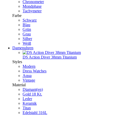
Chronometer
Mondphase
Tachymeter
Farbe
Schwarz
Blau
Grün
Grau
Silber
Weiß
Damenuhren
DS Action Diver 38mm Titanium
Styles
Modern
Dress Watches
Aqua
Vintage
Material
Diamant(en)
Gold 18 Kt.
Leder
Keramik
Titan
Edelstahl 316L