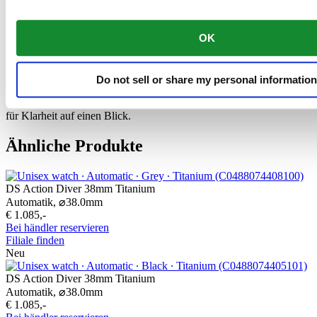
Verlässlichkeit, Robustheit und Ganggenauigkeit des Zeitmessers
bei.
OK
Wer wissen will, was die Uhr auf der anderen Seite der Erdkugel
geschlagen hat, kann bei diesem Modell ganz einfach eine zweite
Do not sell or share my personal information
Zeitzone einstellen. Die 24-Stunden-Anzeige lässt sich unabhängig
von den regulären Minuten- und Stundenzeigern bedienen und sorgt
für Klarheit auf einen Blick.
Ähnliche Produkte
DS Action Diver 38mm Titanium
Automatik,
⌀
38.0mm
€ 1.085,-
Bei händler reservieren
Filiale finden
Neu
DS Action Diver 38mm Titanium
Automatik,
⌀
38.0mm
€ 1.085,-