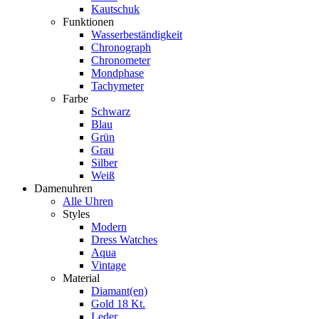
Kautschuk
Funktionen
Wasserbeständigkeit
Chronograph
Chronometer
Mondphase
Tachymeter
Farbe
Schwarz
Blau
Grün
Grau
Silber
Weiß
Damenuhren
Alle Uhren
Styles
Modern
Dress Watches
Aqua
Vintage
Material
Diamant(en)
Gold 18 Kt.
Leder