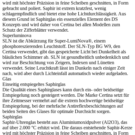
wird mit höchster Präzision in feine Scheiben geschnitten, in Form
gebracht und poliert. Saphir ist extrem kratzfest, wenig
schlagempfindlich und bietet eine hohe Lichtdurchlässigkeit. Aus
diesem Grund ist Saphirglas ein essenzielles Element des DS
Konzepts und wird daher von Certina bei allen Modellen zum
Schutz der Zifferblätter verwendet.
Superluminova
SLN ist die Abkürzung für Super-LumiNova®, einem
phosphoreszierenden Leuchtstoff. Der SLN-Typ BG W9, den
Certina verwendet, gibt das gespeicherte Licht bei Dunkelheit als
bläulichen Schimmer ab. SLN ist gesundheitlich unbedenklich und
wird zur Beschichtung von Zeigern, Indexen und Lünetten
verwendet. Seine Leuchtkraft lässt im Dunkeln nach einiger Zeit
nach, wird aber durch Lichteinfall automatisch wieder aufgeladen.
Glas
Einseitig entspiegeltes Saphirglas
Die Qualität eines Saphirglases kann durch ein- oder beidseitige
Entspiegelung noch gesteigert werden. Die Marke Certina setzt für
ihre Zeitmesser vermehrt auf die extrem hochwertige beidseitige
Entspiegelung, bei der mehrfache Antireflexbeschichtungen auf
beiden Seiten des Glases für optimale Durchsicht sorgen.
Saphirglas
Saphir-Uhrenglas besteht aus Aluminiumoxidpulver (Al2O3), das
auf über 2.000 °C erhitzt wird. Die daraus entstehende Saphir-Kerze
wird mit höchster Präzision in feine Scheiben geschnitten, in Form