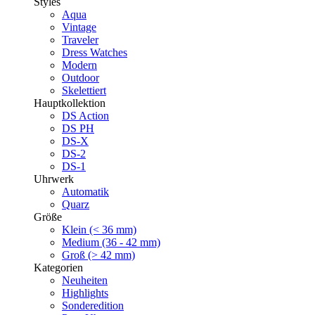
Styles
Aqua
Vintage
Traveler
Dress Watches
Modern
Outdoor
Skelettiert
Hauptkollektion
DS Action
DS PH
DS-X
DS-2
DS-1
Uhrwerk
Automatik
Quarz
Größe
Klein (< 36 mm)
Medium (36 - 42 mm)
Groß (> 42 mm)
Kategorien
Neuheiten
Highlights
Sonderedition