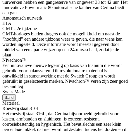
uurwerken hebben een gangreserve van ongeveer 38 tot 42 uur. Het
innovatieve Powermatic 80 automatische kaliber van Certina biedt
een gan
Automatisch uurwerk
ETA
GMT - 2e tijdzone
GMT-horloges bieden dragers ook de mogelijkheid om naast de
"hoofdtijd" een andere tijdzone weer te geven, die naar wens kan
worden ingesteld. Deze informatie wordt meestal gegeven door
middel van een aparte wijzer op een 24-uurs-schaal, zodat je de
plaat
Nivachron™
Een innovatieve nieuwe legering op basis van titanium die wordt
gebruikt voor balansveren. Dit revolutionaire materiaal is
ontwikkeld in samenwerking met de Swatch Group en wordt
gebruikt in geselecteerde merken. Nivachron™ veren zijn zeer goed
bestand teg
Swiss Made
Band
Materiaal
Roestvrij staal 316L
Het roestvrij staal 316L, dat Certina bijvoorbeeld gebruikt voor
kasten, armbanden en sluitingen, is extreem resistent,
corrosiebestendig en hygiënisch. Het bevat slechts een zeer klein
percentage nikkel, dat niet wordt uitgestoten tijdens het dragen en d