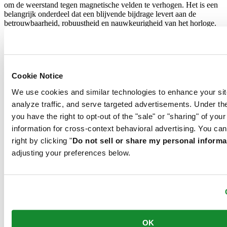
om de weerstand tegen magnetische velden te verhogen. Het is een
belangrijk onderdeel dat een blijvende bijdrage levert aan de
betrouwbaarheid, robuustheid en nauwkeurigheid van het horloge.
Dit model heeft een functie om moeiteloos een tweede tijdzone in te
stellen - perfect voor wie de tijd aan de andere kant van de wereld
wil weten. Het 24-uursdisplay kan onafhankelijk van de standaard
Cookie Notice
minuten- en uurwijzer worden bediend en is in één oogopslag goed
We use cookies and similar technologies to enhance your sit
afleesbaar.
analyze traffic, and serve targeted advertisements. Under
Gerelateerde producten
you have the right to opt-out of the "sale" or "sharing" of you
information for cross-context behavioral advertising. You can
right by clicking "
Do not sell or share my personal informa
DS Action Diver 38mm Titanium
adjusting your preferences below.
Automatisch uurwerk,
⌀
38.0mm
€ 1.095,-
Reserveer in een winkel
Vind een winkel
Nieuw
DS Action Diver 38mm Titanium
Automatisch uurwerk,
⌀
38.0mm
OK