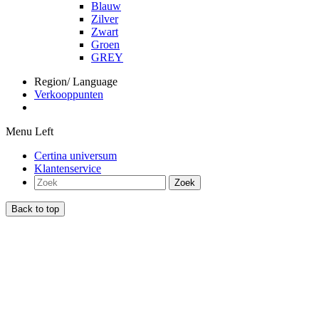
Blauw
Zilver
Zwart
Groen
GREY
Region/ Language
Verkooppunten
Menu Left
Certina universum
Klantenservice
Zoek
Back to top