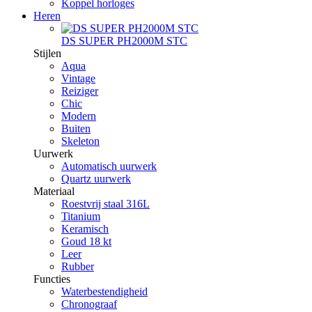
Koppel horloges
Heren
DS SUPER PH2000M STC
Stijlen
Aqua
Vintage
Reiziger
Chic
Modern
Buiten
Skeleton
Uurwerk
Automatisch uurwerk
Quartz uurwerk
Materiaal
Roestvrij staal 316L
Titanium
Keramisch
Goud 18 kt
Leer
Rubber
Functies
Waterbestendigheid
Chronograaf