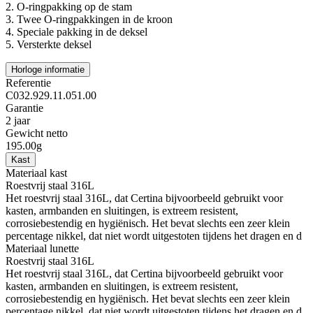
2.
O-ringpakking op de stam
3.
Twee O-ringpakkingen in de kroon
4.
Speciale pakking in de deksel
5.
Versterkte deksel
Horloge informatie
Referentie
C032.929.11.051.00
Garantie
2 jaar
Gewicht netto
195.00g
Kast
Materiaal kast
Roestvrij staal 316L
Het roestvrij staal 316L, dat Certina bijvoorbeeld gebruikt voor
kasten, armbanden en sluitingen, is extreem resistent,
corrosiebestendig en hygiënisch. Het bevat slechts een zeer klein
percentage nikkel, dat niet wordt uitgestoten tijdens het dragen en d
Materiaal lunette
Roestvrij staal 316L
Het roestvrij staal 316L, dat Certina bijvoorbeeld gebruikt voor
kasten, armbanden en sluitingen, is extreem resistent,
corrosiebestendig en hygiënisch. Het bevat slechts een zeer klein
percentage nikkel, dat niet wordt uitgestoten tijdens het dragen en d