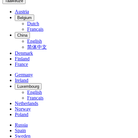
Taalkeuze
Austria
Belgium
Dutch
Français
China
English
简体中文
Denmark
Finland
France
Germany
Ireland
Luxembourg
English
Français
Netherlands
Norway
Poland
Russia
Spain
Sweden