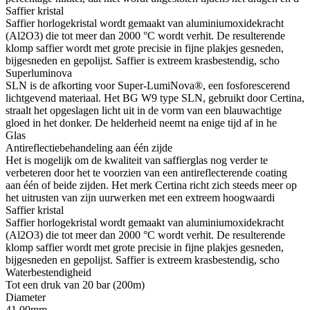
Saffier kristal
Saffier horlogekristal wordt gemaakt van aluminiumoxidekracht
(Al2O3) die tot meer dan 2000 °C wordt verhit. De resulterende
klomp saffier wordt met grote precisie in fijne plakjes gesneden,
bijgesneden en gepolijst. Saffier is extreem krasbestendig, scho
Superluminova
SLN is de afkorting voor Super-LumiNova®, een fosforescerend
lichtgevend materiaal. Het BG W9 type SLN, gebruikt door Certina,
straalt het opgeslagen licht uit in de vorm van een blauwachtige
gloed in het donker. De helderheid neemt na enige tijd af in he
Glas
Antireflectiebehandeling aan één zijde
Het is mogelijk om de kwaliteit van saffierglas nog verder te
verbeteren door het te voorzien van een antireflecterende coating
aan één of beide zijden. Het merk Certina richt zich steeds meer op
het uitrusten van zijn uurwerken met een extreem hoogwaardi
Saffier kristal
Saffier horlogekristal wordt gemaakt van aluminiumoxidekracht
(Al2O3) die tot meer dan 2000 °C wordt verhit. De resulterende
klomp saffier wordt met grote precisie in fijne plakjes gesneden,
bijgesneden en gepolijst. Saffier is extreem krasbestendig, scho
Waterbestendigheid
Tot een druk van 20 bar (200m)
Diameter
41.00mm