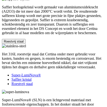
Saffier horlogekristal wordt gemaakt van aluminiumoxidekracht
(Al2O3) die tot meer dan 2000°C wordt verhit. De resulterende
saffieren klomp wordt met grote precisie in fijne plakjes gesneden,
bijgesneden en gepolijst. Saffier is extreem krasbestendig,
schokbestendig en zeer transparant. Daarom is saffierglas een
essentieel element in het DS Concept en wordt het door Certina
gebruikt in al haar modellen om de wijzerplaten te beschermen.
Roestvrij staal
Het 316L roestvrije staal dat Certina onder meer gebruikt voor
kasten, banden en gespen, is enorm bestendig en corrosievast. Het
bevat slechts een minieme hoeveelheid nikkel, dat niet vrijkomt
tijdens het dragen en derhalve geen nikkelallergie veroorzaakt.
Super-LumiNova®
Saffier kristal
Roestvrij staal
Super-LumiNova® (SLN) is een lichtgevend materiaal met
fosforescerende eigenschappen. In het donker straalt het door