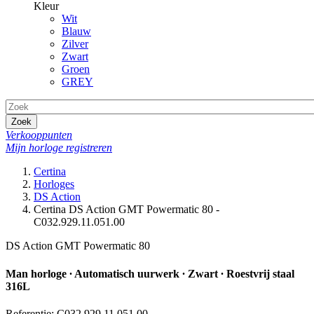
Kleur
Wit
Blauw
Zilver
Zwart
Groen
GREY
Zoek
Verkooppunten
Mijn horloge registreren
Certina
Horloges
DS Action
Certina DS Action GMT Powermatic 80 -
C032.929.11.051.00
DS Action GMT Powermatic 80
Man horloge ∙ Automatisch uurwerk ∙ Zwart ∙ Roestvrij staal
316L
Referentie: C032.929.11.051.00