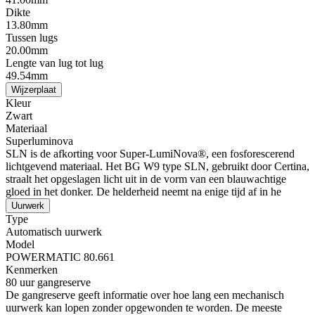
Dikte
13.80mm
Tussen lugs
20.00mm
Lengte van lug tot lug
49.54mm
Wijzerplaat
Kleur
Zwart
Materiaal
Superluminova
SLN is de afkorting voor Super-LumiNova®, een fosforescerend
lichtgevend materiaal. Het BG W9 type SLN, gebruikt door Certina,
straalt het opgeslagen licht uit in de vorm van een blauwachtige
gloed in het donker. De helderheid neemt na enige tijd af in he
Uurwerk
Type
Automatisch uurwerk
Model
POWERMATIC 80.661
Kenmerken
80 uur gangreserve
De gangreserve geeft informatie over hoe lang een mechanisch
uurwerk kan lopen zonder opgewonden te worden. De meeste