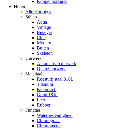
Koppel horloges
Heren
Alle Horloges
Stijlen
Aqua
Vintage
Reiziger
Chic
Modern
Buiten
Skeleton
Uurwerk
Automatisch uurwerk
Quartz uurwerk
Materiaal
Roestvrij staal 316L
Titanium
Keramisch
Goud 18 kt
Leer
Rubber
Functies
Waterbestendigheid
Chronograaf
Chronometer