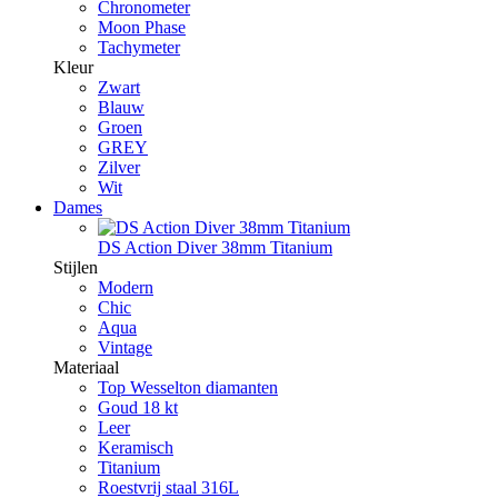
Chronometer
Moon Phase
Tachymeter
Kleur
Zwart
Blauw
Groen
GREY
Zilver
Wit
Dames
DS Action Diver 38mm Titanium
Stijlen
Modern
Chic
Aqua
Vintage
Materiaal
Top Wesselton diamanten
Goud 18 kt
Leer
Keramisch
Titanium
Roestvrij staal 316L