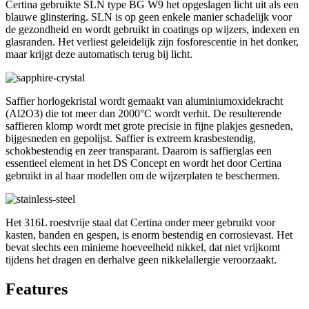
Certina gebruikte SLN type BG W9 het opgeslagen licht uit als een
blauwe glinstering. SLN is op geen enkele manier schadelijk voor
de gezondheid en wordt gebruikt in coatings op wijzers, indexen en
glasranden. Het verliest geleidelijk zijn fosforescentie in het donker,
maar krijgt deze automatisch terug bij licht.
Saffier horlogekristal wordt gemaakt van aluminiumoxidekracht
(Al2O3) die tot meer dan 2000°C wordt verhit. De resulterende
saffieren klomp wordt met grote precisie in fijne plakjes gesneden,
bijgesneden en gepolijst. Saffier is extreem krasbestendig,
schokbestendig en zeer transparant. Daarom is saffierglas een
essentieel element in het DS Concept en wordt het door Certina
gebruikt in al haar modellen om de wijzerplaten te beschermen.
Het 316L roestvrije staal dat Certina onder meer gebruikt voor
kasten, banden en gespen, is enorm bestendig en corrosievast. Het
bevat slechts een minieme hoeveelheid nikkel, dat niet vrijkomt
tijdens het dragen en derhalve geen nikkelallergie veroorzaakt.
Features