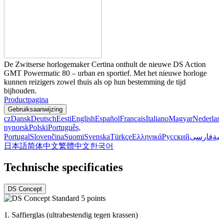
De Zwitserse horlogemaker Certina onthult de nieuwe DS Action
GMT Powermatic 80 – urban en sportief. Met het nieuwe horloge
kunnen reizigers zowel thuis als op hun bestemming de tijd
bijhouden.
Productpagina
Gebruiksaanwijzing
cz
Dansk
Deutsch
Eesti
English
Español
Français
Italiano
Magyar
Nederla
nynorsk
Polski
Português,
Portugal
Slovenčina
Suomi
Svenska
Türkçe
Ελληνικά
Русский
فارسی
ية
日本語
简体中文
繁體中文
한국어
Technische specificaties
DS Concept
1.
Saffierglas (ultrabestendig tegen krassen)