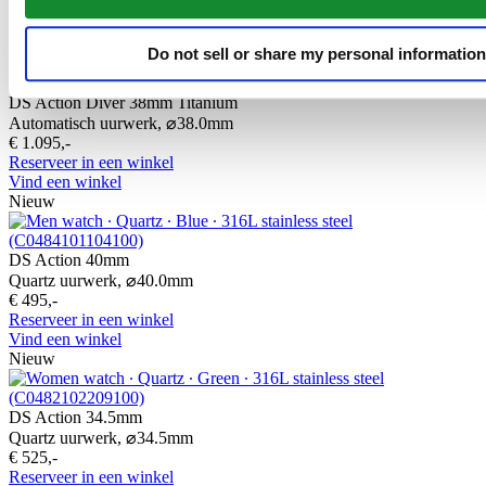
€ 1.095,-
Reserveer in een winkel
Vind een winkel
Do not sell or share my personal information
Nieuw
DS Action Diver 38mm Titanium
Automatisch uurwerk,
⌀
38.0mm
€ 1.095,-
Reserveer in een winkel
Vind een winkel
Nieuw
DS Action 40mm
Quartz uurwerk,
⌀
40.0mm
€ 495,-
Reserveer in een winkel
Vind een winkel
Nieuw
DS Action 34.5mm
Quartz uurwerk,
⌀
34.5mm
€ 525,-
Reserveer in een winkel