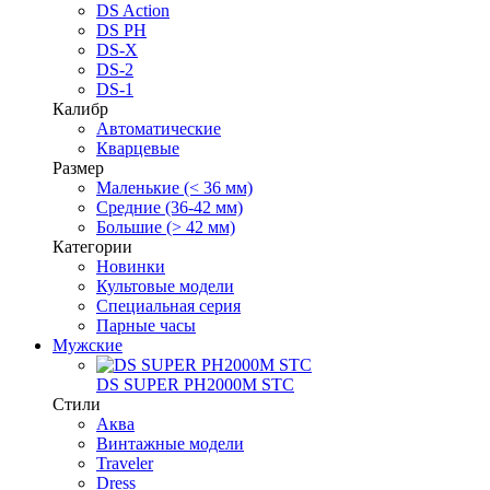
DS Action
DS PH
DS-X
DS-2
DS-1
Калибр
Автоматические
Кварцевые
Размер
Маленькие (< 36 мм)
Средние (36-42 мм)
Большие (> 42 мм)
Категории
Новинки
Культовые модели
Специальная серия
Парные часы
Мужские
DS SUPER PH2000M STC
Стили
Аква
Винтажные модели
Traveler
Dress