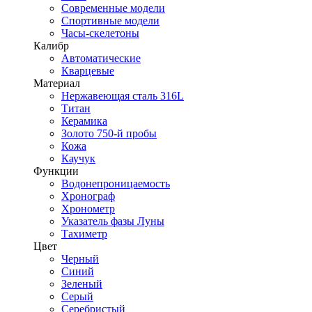
Современные модели
Спортивные модели
Часы-скелетоны
Калибр
Автоматические
Кварцевые
Материал
Нержавеющая сталь 316L
Титан
Керамика
Золото 750-й пробы
Кожа
Каучук
Функции
Водонепроницаемость
Хронограф
Хронометр
Указатель фазы Луны
Тахиметр
Цвет
Черный
Синий
Зеленый
Серый
Серебристый