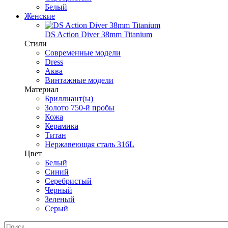
Белый
Женские
DS Action Diver 38mm Titanium
Стили
Современные модели
Dress
Аква
Винтажные модели
Материал
Бриллиант(ы)
Золото 750-й пробы
Кожа
Керамика
Титан
Нержавеющая сталь 316L
Цвет
Белый
Синий
Серебристый
Черный
Зеленый
Серый