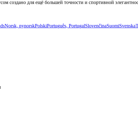
сом создано для ещё большей точности и спортивной элегантнос
nds
Norsk, nynorsk
Polski
Português, Portugal
Slovenčina
Suomi
Svenska
T
и