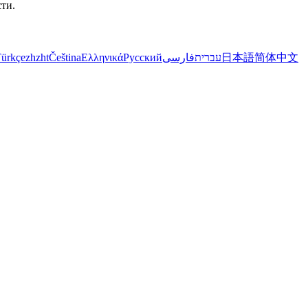
ти.
ürkçe
zh
zht
Čeština
Ελληνικά
Русский
فارسی
עברית
日本語
简体中文