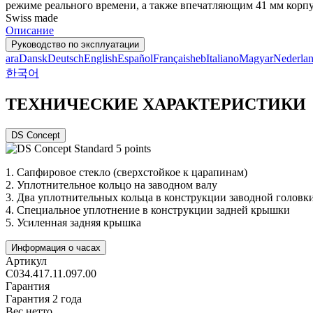
режиме реального времени, а также впечатляющим 41 мм корпу
Swiss made
Описание
Руководство по эксплуатации
ara
Dansk
Deutsch
English
Español
Français
heb
Italiano
Magyar
Nederla
한국어
ТЕХНИЧЕСКИЕ ХАРАКТЕРИСТИКИ
DS Concept
1.
Сапфировое стекло (сверхстойкое к царапинам)
2.
Уплотнительное кольцо на заводном валу
3.
Два уплотнительных кольца в конструкции заводной головк
4.
Специальное уплотнение в конструкции задней крышки
5.
Усиленная задняя крышка
Информация о часах
Артикул
C034.417.11.097.00
Гарантия
Гарантия 2 года
Вес нетто