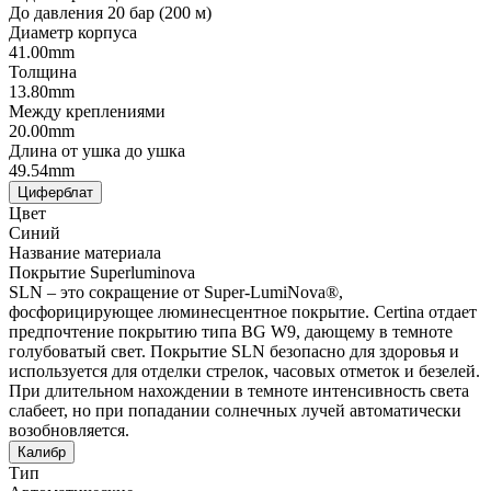
До давления 20 бар (200 м)
Диаметр корпуса
41.00mm
Толщина
13.80mm
Между креплениями
20.00mm
Длина от ушка до ушка
49.54mm
Циферблат
Цвет
Синий
Название материала
Покрытие Superluminova
SLN – это сокращение от Super-LumiNova®,
фосфорицирующее люминесцентное покрытие. Certina отдает
предпочтение покрытию типа BG W9, дающему в темноте
голубоватый свет. Покрытие SLN безопасно для здоровья и
используется для отделки стрелок, часовых отметок и безелей.
При длительном нахождении в темноте интенсивность света
слабеет, но при попадании солнечных лучей автоматически
возобновляется.
Калибр
Тип