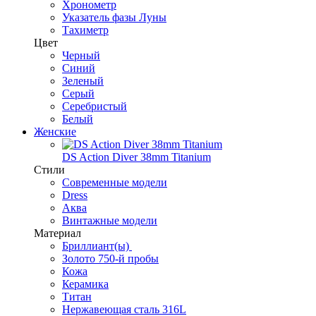
Хронометр
Указатель фазы Луны
Тахиметр
Цвет
Черный
Синий
Зеленый
Серый
Серебристый
Белый
Женские
DS Action Diver 38mm Titanium
Стили
Современные модели
Dress
Аква
Винтажные модели
Материал
Бриллиант(ы)
Золото 750-й пробы
Кожа
Керамика
Титан
Нержавеющая сталь 316L