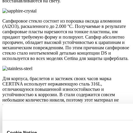
восстанавливаются на свету.
Сапфировое стекло состоит из порошка оксида алюминия
(Al2O3), раскаленного до 2.000 °C. Получаемые в результате
сапфировые пласты нарезаются на тонкие пластины, им
придают требуемую форму и полируют. Сапфир абсолютно
прозрачен, обладает высокой устойчивостью к царапинам и
механическим повреждениям. По этим причинам сапфировое
стекло стало неотъемлемой деталью концепции DS и
используется во всех моделях Certina для защиты циферблата.
Для корпуса, браслетов и застежек своих часов марка
CERTINA использует нержавеющую сталь 316L,
отличающуюся повышенной износостойкостью и
устойчивостью к коррозии. В стали содержится совсем
небольшое количество никеля, поэтому этот материал не
вызывает аллергии при использовании.
Особенности
Пружина баланса Nivachron™
Cookie Notice