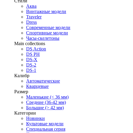
Стили
Аква
Винтажные модели
Traveler
Dress
Современные модели
Спортивные модели
Часы-скелетоны
Main collections
DS Action
DS PH
DS-X
DS-2
DS-1
Калибр
Автоматические
Кварцевые
Размер
Маленькие (< 36 мм)
Средние (36-42 мм)
Большие (> 42 мм)
Категории
Новинки
Культовые модели
Специальная серия