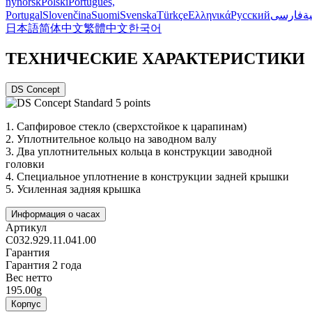
nynorsk
Polski
Português,
Portugal
Slovenčina
Suomi
Svenska
Türkçe
Ελληνικά
Русский
فارسی
ية
日本語
简体中文
繁體中文
한국어
ТЕХНИЧЕСКИЕ ХАРАКТЕРИСТИКИ
DS Concept
1.
Сапфировое стекло (сверхстойкое к царапинам)
2.
Уплотнительное кольцо на заводном валу
3.
Два уплотнительных кольца в конструкции заводной
головки
4.
Специальное уплотнение в конструкции задней крышки
5.
Усиленная задняя крышка
Информация о часах
Артикул
C032.929.11.041.00
Гарантия
Гарантия 2 года
Вес нетто
195.00g
Корпус