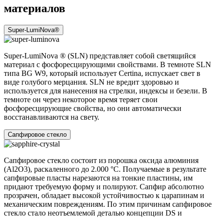
материалов
Super-LumiNova®
Super-LumiNova ® (SLN) представляет собой cветящийся
материал с фосфоресцирующими свойствами. В темноте SLN
типа BG W9, который использует Certina, испускает свет в
виде голубого мерцания. SLN не вредит здоровью и
используется для нанесения на стрелки, индексы и безели. В
темноте он через некоторое время теряет свои
фосфоресцирующие свойства, но они автоматически
восстанавливаются на свету.
Сапфировое стекло
Сапфировое стекло состоит из порошка оксида алюминия
(Al2O3), раскаленного до 2.000 °C. Получаемые в результате
сапфировые пласты нарезаются на тонкие пластины, им
придают требуемую форму и полируют. Сапфир абсолютно
прозрачен, обладает высокой устойчивостью к царапинам и
механическим повреждениям. По этим причинам сапфировое
стекло стало неотъемлемой деталью концепции DS и