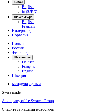
Китай
English
简体中文
Люксембург
English
Français
Нидерланды
Норвегия
Польша
Россия
Финляндия
Швейцария
Deutsch
Français
English
Швеция
Международный
Swiss made
A company of the Swatch Group
Следите за нашими новостями.