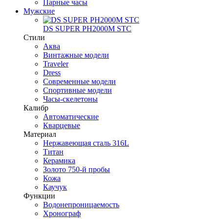
Парные часы
Мужские
DS SUPER PH2000M STC
Стили
Аква
Винтажные модели
Traveler
Dress
Современные модели
Спортивные модели
Часы-скелетоны
Калибр
Автоматические
Кварцевые
Материал
Нержавеющая сталь 316L
Титан
Керамика
Золото 750-й пробы
Кожа
Каучук
Функции
Водонепроницаемость
Хронограф