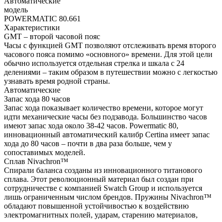
Автоматические
модель
POWERMATIC 80.661
Характеристики
GMT – второй часовой пояс
Часы с функцией GMT позволяют отслеживать время второго
часового пояса помимо «основного» времени. Для этой цели
обычно используется отдельная стрелка и шкала с 24
делениями – таким образом в путешествии можно с легкостью
узнавать время родной страны.
Автоматические
Запас хода 80 часов
Запас хода показывает количество времени, которое могут
идти механические часы без подзавода. Большинство часов
имеют запас хода около 38-42 часов. Powermatic 80,
инновационный автоматический калибр Certina имеет запас
хода до 80 часов – почти в два раза больше, чем у
сопоставимых моделей.
Сплав Nivachron™
Спирали баланса созданы из инновационного титанового
сплава. Этот революционный материал был создан при
сотрудничестве с компанией Swatch Group и используется
лишь ограниченным числом брендов. Пружины Nivachron™
обладают повышенной устойчивостью к воздействию
электромагнитных полей, ударам, старению материалов,