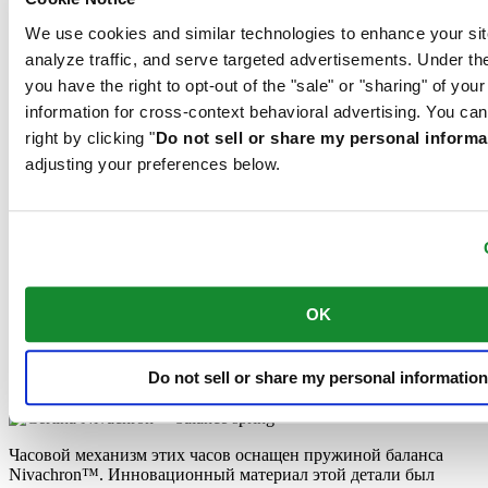
We use cookies and similar technologies to enhance your sit
Часовой механизм этих часов оснащен пружиной баланса
analyze traffic, and serve targeted advertisements. Under
Nivachron™. Инновационный материал этой детали был
you have the right to opt-out of the "sale" or "sharing" of you
разработан для повышения устойчивости к воздействию
магнитных полей. Эта важная деталь вносит долгосрочный
information for cross-context behavioral advertising. You can
вклад в надежность, помехоустойчивость и точность хода
right by clicking "
Do not sell or share my personal informa
часов.
adjusting your preferences below.
GMT
Эта модель позволяет легко выставить время второго часового
пояса – идеальная опция для тех, кто хочет знать время на
другом конце земного шара. Одтельный 24-часовой счетчик
настраивается независимо от основных стрелок, что помогает
OK
считывать показания с первого взгляда.
Пружина баланса Nivachron™
Do not sell or share my personal information
GMT
Часовой механизм этих часов оснащен пружиной баланса
Nivachron™. Инновационный материал этой детали был