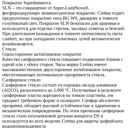
Покрытие Superluminova
SLN – это сокращение от Super-LumiNova®,
фосфорицирующее люминесцентное покрытие. Certina отдает
предпочтение покрытию типа BG W9, дающему в темноте
голубоватый свет. Покрытие SLN безопасно для здоровья и
используется для отделки стрелок, часовых отметок и безелей.
При длительном нахождении в темноте интенсивность света
слабеет, но при попадании солнечных лучей автоматически
возобновляется.
Стекло
Одностороннее антибликовое покрытие
Качество сапфирового стекла повышает подавление бликов с
одной или с обеих сторон. Часы марки Certina имеют
высококачественное двухстороннее антибликовое покрытие,
обеспечивающее оптимальную прозрачность стекла.
Сапфировое стекло
Сапфировое стекло состоит из порошка оксида алюминия
(Al2O3), раскаленного до 2.000 °C. Получаемые в результате
сапфировые пласты нарезаются на тонкие пластины, им
придают требуемую форму и полируют. Сапфир абсолютно
прозрачен, обладает высокой устойчивостью к царапинам и
механическим повреждениям. По этим причинам сапфировое
стекло стало неотъемлемой деталью концепта DS и
используется во всех моделях Certina для защиты циферблата.
водонепроницаемость