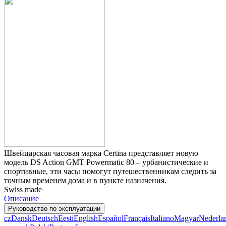
Швейцарская часовая марка Certina представляет новую
модель DS Action GMT Powermatic 80 – урбанистические и
спортивные, эти часы помогут путешественникам следить за
точным временем дома и в пункте назначения.
Swiss made
Описание
Руководство по эксплуатации
cz
Dansk
Deutsch
Eesti
English
Español
Français
Italiano
Magyar
Nederla