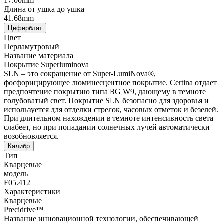
17.00mm
Длина от ушка до ушка
41.68mm
Циферблат
Цвет
Перламутровый
Название материала
Покрытие Superluminova
SLN – это сокращение от Super-LumiNova®,
фосфорицирующее люминесцентное покрытие. Certina отдает
предпочтение покрытию типа BG W9, дающему в темноте
голубоватый свет. Покрытие SLN безопасно для здоровья и
используется для отделки стрелок, часовых отметок и безелей.
При длительном нахождении в темноте интенсивность света
слабеет, но при попадании солнечных лучей автоматически
возобновляется.
Калибр
Тип
Кварцевые
модель
F05.412
Характеристики
Кварцевые
Precidrive™
Название инновационной технологии, обеспечивающей