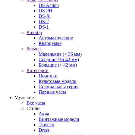
DS Action
DS PH
DS-X
DS-2
DS-1
Калибр
Автоматические
Кварцевые
Размер
Маленькие (< 36 мм)
Средние (36-42 мм)
Большие (> 42 мм)
Категории
Новинки
Культовые модели
Специальная серия
Парные часы
Мужские
Все часы
Стили
Аква
Винтажные модели
Traveler
Dress