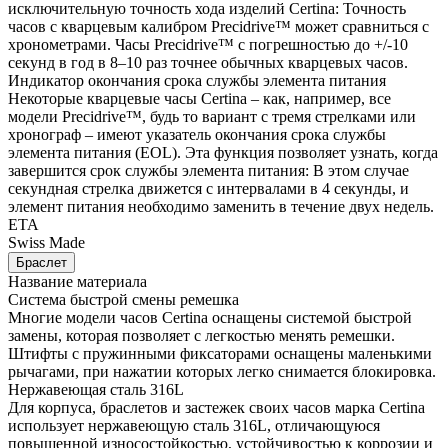
исключительную точность хода изделий Certina: Точность
часов с кварцевым калибром Precidrive™ может сравниться с
хронометрами. Часы Precidrive™ с погрешностью до +/-10
секунд в год в 8–10 раз точнее обычных кварцевых часов.
Индикатор окончания срока службы элемента питания
Некоторые кварцевые часы Certina – как, например, все
модели Precidrive™, будь то вариант с тремя стрелками или
хронограф – имеют указатель окончания срока службы
элемента питания (EOL). Эта функция позволяет узнать, когда
завершится срок службы элемента питания: В этом случае
секундная стрелка движется с интервалами в 4 секунды, и
элемент питания необходимо заменить в течение двух недель.
ETA
Swiss Made
Браслет
Название материала
Система быстрой смены ремешка
Многие модели часов Certina оснащены системой быстрой
замены, которая позволяет с легкостью менять ремешки.
Штифты с пружинными фиксаторами оснащены маленькими
рычагами, при нажатии которых легко снимается блокировка.
Нержавеющая сталь 316L
Для корпуса, браслетов и застежек своих часов марка Certina
использует нержавеющую сталь 316L, отличающуюся
повышенной износостойкостью, устойчивостью к коррозии и