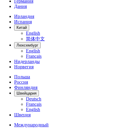
Германия
Дания
Ирландия
Испания
Китай
English
简体中文
Люксембург
English
Français
Нидерланды
Норвегия
Польша
Россия
Финляндия
Швейцария
Deutsch
Français
English
Швеция
Международный