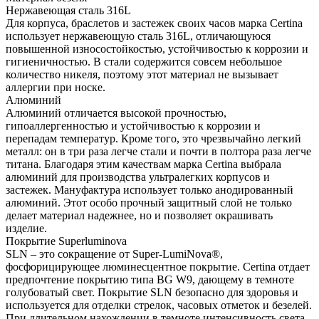
Нержавеющая сталь 316L
Для корпуса, браслетов и застежек своих часов марка Certina
использует нержавеющую сталь 316L, отличающуюся
повышенной износостойкостью, устойчивостью к коррозии и
гигиеничностью. В стали содержится совсем небольшое
количество никеля, поэтому этот материал не вызывает
аллергии при носке.
Алюминий
Алюминий отличается высокой прочностью,
гипоаллергенностью и устойчивостью к коррозии и
перепадам температур. Кроме того, это чрезвычайно легкий
металл: он в три раза легче стали и почти в полтора раза легче
титана. Благодаря этим качествам марка Certina выбрала
алюминий для производства ультралегких корпусов и
застежек. Мануфактура использует только анодированный
алюминий. Этот особо прочный защитный слой не только
делает материал надежнее, но и позволяет окрашивать
изделие.
Покрытие Superluminova
SLN – это сокращение от Super-LumiNova®,
фосфорицирующее люминесцентное покрытие. Certina отдает
предпочтение покрытию типа BG W9, дающему в темноте
голубоватый свет. Покрытие SLN безопасно для здоровья и
используется для отделки стрелок, часовых отметок и безелей.
При длительном нахождении в темноте интенсивность света