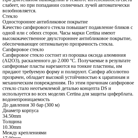
слабеет, но при попадании солнечных лучей автоматически
возобновляется.
Стекло
Одностороннее антибликовое покрытие
Качество сапфирового стекла повышает подавление бликов с
одной или с обеих сторон. Часы марки Certina имеют
высококачественное двухстороннее антибликовое покрытие,
обеспечивающее оптимальную прозрачность стекла.
Сапфировое стекло
Сапфировое стекло состоит из порошка оксида алюминия
(Al2O3), раскаленного до 2.000 °C. Получаемые в результате
сапфировые пласты нарезаются на тонкие пластины, им
придают требуемую форму и полируют. Сапфир абсолютно
прозрачен, обладает высокой устойчивостью к царапинам и
механическим повреждениям. По этим причинам сапфировое
стекло стало неотъемлемой деталью концепта DS и
используется во всех моделях Certina для защиты циферблата.
водонепроницаемость
До давления 30 бар (300 м)
Диаметр корпуса
34.50mm
Толщина
10.30mm
Между креплениями