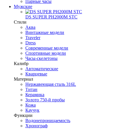
Парные часы
Мужские
DS SUPER PH2000M STC
Стили
Аква
Винтажные модели
Traveler
Dress
Современные модели
Спортивные модели
Часы-скелетоны
Калибр
Автоматические
Кварцевые
Материал
Нержавеющая сталь 316L
Титан
Керамика
Золото 750-й пробы
Кожа
Каучук
Функции
Водонепроницаемость
Хронограф