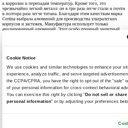
к коррозии и перепадам температур. Кроме того, это
чрезвычайно легкий металл: он в три раза легче стали и почти
в полтора раза легче титана. Благодаря этим качествам марка
Certina выбрала алюминий для производства ультралегких
корпусов и застежек. Мануфактура использует только
анодированный алюминий. Этот особо прочный защитный
слой не только делает материал надежнее, но и позволяет
окрашивать изделие в любой выбранный дизайнером цвет.
Нержавеющая сталь
Cookie Notice
Для корпуса, браслетов и застежек своих часов марка
We use cookies and similar technologies to enhance your sit
CERTINA использует нержавеющую сталь 316L,
experience, analyze traffic, and serve targeted advertisemen
отличающуюся повышенной износостойкостью и
устойчивостью к коррозии. В стали содержится совсем
the CCPA/CPRA, you have the right to opt-out of the "sale" o
небольшое количество никеля, поэтому этот материал не
of your personal information for cross-context behavioral adv
вызывает аллергии при использовании.
You can exercise this right by clicking "
Do not sell or shar
Super-LumiNova®
personal information
" or by adjusting your preferences bel
Сапфировое стекло
Алюминий
Нержавеющая сталь
Cus