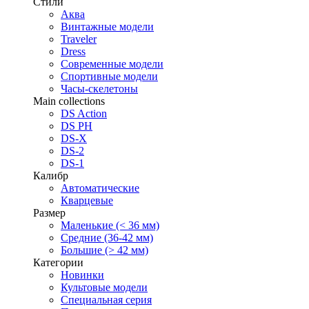
Стили
Аква
Винтажные модели
Traveler
Dress
Современные модели
Спортивные модели
Часы-скелетоны
Main collections
DS Action
DS PH
DS-X
DS-2
DS-1
Калибр
Автоматические
Кварцевые
Размер
Маленькие (< 36 мм)
Средние (36-42 мм)
Большие (> 42 мм)
Категории
Новинки
Культовые модели
Специальная серия