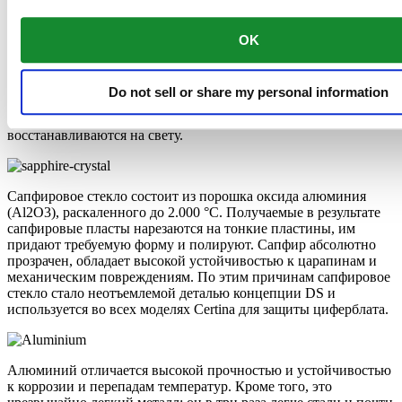
Super-LumiNova ® (SLN) представляет собой cветящийся
материал с фосфоресцирующими свойствами. В темноте SLN
OK
типа BG W9, который использует Certina, испускает свет в
виде голубого мерцания. SLN не вредит здоровью и
используется для нанесения на стрелки, индексы и безели. В
Do not sell or share my personal information
темноте он через некоторое время теряет свои
фосфоресцирующие свойства, но они автоматически
восстанавливаются на свету.
Сапфировое стекло состоит из порошка оксида алюминия
(Al2O3), раскаленного до 2.000 °C. Получаемые в результате
сапфировые пласты нарезаются на тонкие пластины, им
придают требуемую форму и полируют. Сапфир абсолютно
прозрачен, обладает высокой устойчивостью к царапинам и
механическим повреждениям. По этим причинам сапфировое
стекло стало неотъемлемой деталью концепции DS и
используется во всех моделях Certina для защиты циферблата.
Алюминий отличается высокой прочностью и устойчивостью
к коррозии и перепадам температур. Кроме того, это