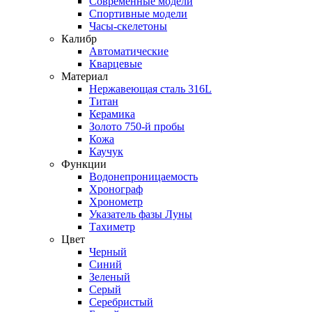
Современные модели
Спортивные модели
Часы-скелетоны
Калибр
Автоматические
Кварцевые
Материал
Нержавеющая сталь 316L
Титан
Керамика
Золото 750-й пробы
Кожа
Каучук
Функции
Водонепроницаемость
Хронограф
Хронометр
Указатель фазы Луны
Тахиметр
Цвет
Черный
Синий
Зеленый
Серый
Серебристый