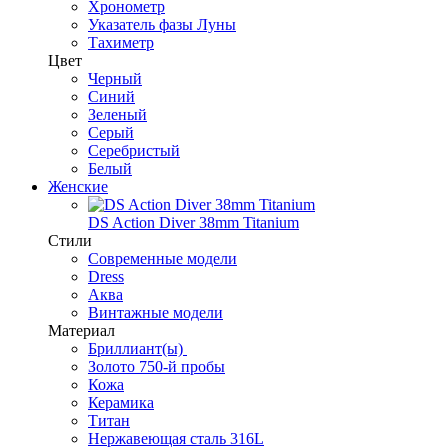
Хронометр
Указатель фазы Луны
Тахиметр
Цвет
Черный
Синий
Зеленый
Серый
Серебристый
Белый
Женские
DS Action Diver 38mm Titanium
Стили
Современные модели
Dress
Аква
Винтажные модели
Материал
Бриллиант(ы)
Золото 750-й пробы
Кожа
Керамика
Титан
Нержавеющая сталь 316L