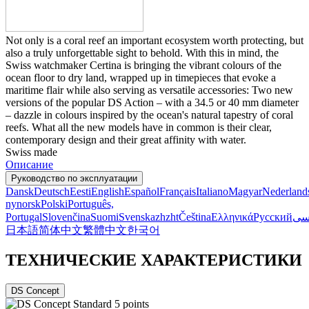
Not only is a coral reef an important ecosystem worth protecting, but
also a truly unforgettable sight to behold. With this in mind, the
Swiss watchmaker Certina is bringing the vibrant colours of the
ocean floor to dry land, wrapped up in timepieces that evoke a
maritime flair while also serving as versatile accessories: Two new
versions of the popular DS Action – with a 34.5 or 40 mm diameter
– dazzle in colours inspired by the ocean's natural tapestry of coral
reefs. What all the new models have in common is their clear,
contemporary design and their great affinity with water.
Swiss made
Описание
Руководство по эксплуатации
Dansk
Deutsch
Eesti
English
Español
Français
Italiano
Magyar
Nederland
nynorsk
Polski
Português,
Portugal
Slovenčina
Suomi
Svenska
zh
zht
Čeština
Ελληνικά
Русский
سی
日本語
简体中文
繁體中文
한국어
ТЕХНИЧЕСКИЕ ХАРАКТЕРИСТИКИ
DS Concept