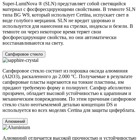
Super-LumiNova ® (SLN) представляет собой cветящийся
материал с фосфоресцирующими свойствами. В темноте SLN
типа BG W9, который использует Certina, испускает свет в
виде голубого мерцания. SLN не вредит здоровью и
используется для нанесения на стрелки, индексы и безели. В
темноте он через некоторое время теряет свои
фосфоресцирующие свойства, но они автоматически
восстанавливаются на свету.
Сапфировое стекло
Сапфировое стекло состоит из порошка оксида алюминия
(Al2O3), раскаленного до 2.000 °C. Получаемые в результате
сапфировые пласты нарезаются на тонкие пластины, им
придают требуемую форму и полируют. Сапфир абсолютно
прозрачен, обладает высокой устойчивостью к царапинам и
механическим повреждениям. По этим причинам сапфировое
стекло стало неотъемлемой деталью концепции DS и
используется во всех моделях Certina для защиты циферблата.
Алюминий
Алюминий отличается высокой прочностью и устойчивостью